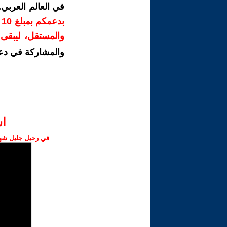
في العالم العربي
ب
والمستقل، ليبقى ص
والمشاركة في دع
ا‫
في رحيل جليل شهبا