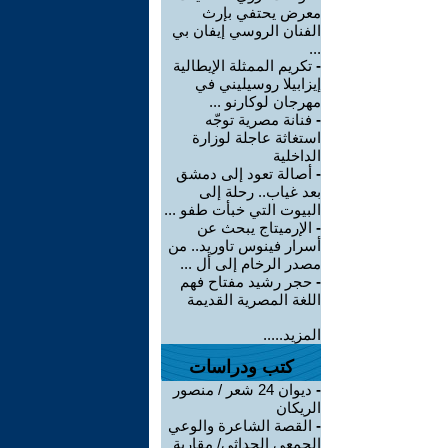
معرض يحتفي بإرث
الفنان الروسي إيفان بي
...
-
تكريم الممثلة الإيطالية
إيزابيلا روسيليني في
مهرجان لوكارنو ...
-
فنانة مصرية توجّه
استغاثة عاجلة لوزارة
الداخلية
-
أصالة تعود إلى دمشق
بعد غياب.. رحلة إلى
البيوت التي خبأت طفو ...
-
الإرميتاج يبحث عن
أسرار فينوس تاوريد.. من
مصدر الرخام إلى أل ...
-
حجر رشيد مفتاح فهم
اللغة المصرية القديمة
المزيد.....
كتب ودراسات
-
ديوان 24 شعر / منصور
الريكان
-
القصة الشاعرة والوعي
الجمعي الحداثي/ مقاربة