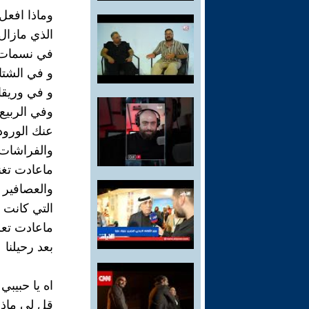
وماذا افع
الذي مازال
في نسمات 
و في الشتا
و في وريقا
وفي الربيع
عنك الورود 
والفراشات 
ماعادت تغن
والعصافير 
التي كانت 
ماعادت ت
بعد رحيلنا
اه يا حبيبي 
قل لي ماذا