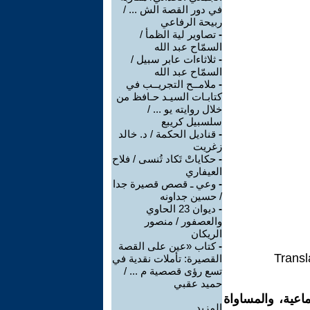
في دور القصة الش ... /
ربيحة الرفاعي
-
تصاوير لية الظمأ /
السمّاح عبد الله
-
ثلاثاءات عابر سبيل /
السمّاح عبد الله
-
ملامــح التجريــب في
كتابـات السيـد حـافظ من
خلال روايته يو ... /
سلسبيل كريبع
-
قناديل الحكمة / د. خالد
زغريت
-
حكاياتْ تَكاد تُنسى / فلاح
العيفاري
-
وعي ـ قصص قصيرة جدا
/ حسين جداونه
-
ديوان 23 الحاوي
والعصفور / منصور
الريكان
-
كتاب «عين على القصة
Transl
القصيرة: تأملات نقدية في
تسع رؤى قصصية م ... /
حميد عقبي
اعية، والمساواة
المزيد.....