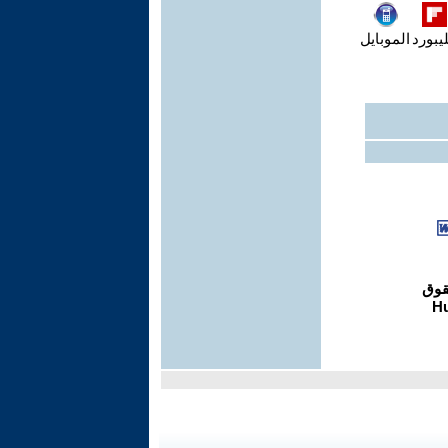
يبورد
الموبايل