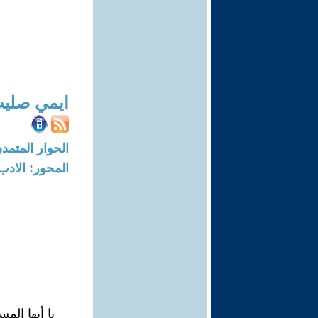
ايمي صلي
الحوار المتمدن-العدد: 4401 - 14
المحور: الادب
يا أيها ال