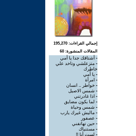
إجمالي القراءات: 195,270
المقالات المنشورة: 60
-
أشتاقك جدا يا أمي
-
متزعلشي وتاخد علي
خاطرك
-
يا أُمي
-
امرأة
-
خواطر .. انسان
-
شمس الاصيل
-
اذا غادرتني
-
لما بكون مضايق
-
شمس وحياة
-
ماليش غيرك يارب
-
عصفور
-
حين تهاتفني
-
مستنياك
-
لست أنا !!