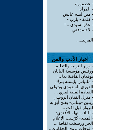
-
عصفورة
-
المرأة
-
مين لسه عايش
-
كلمة - يارب -
-
عذرا سيدي .. !
-
لا تصدقني
المزيد.....
اخبار الأدب والفن
-
وزير التربية والتعليم
ورئيس مؤسسة اليابان
يوقعان اتفاقية تعا ...
-
ماتياس يايسله يترك
الدوري السعودي ويتولى
القيادة الفنية لفري ...
-
منزل الفنان الروسي
ريبين -بيناتي- يفتح أبوابه
للزوار قبل اكت ...
-
النائب نهلة الأفندي:
-المدى- كرّست الإعلام
الحر ورسخت ثقافة ...
-
لوحات تروي الحكايات..