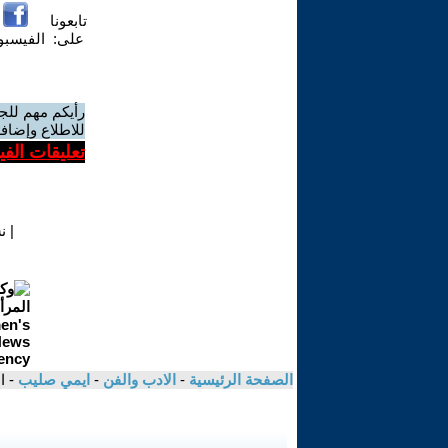
تابعونا
على:
الفيسب
رأيكم مهم للج
للاطلاع وإضافة
تعليقات الف
|
ن
الصفحة الرئيسية
-
الادب والفن
-
ايمي صليب
- ا