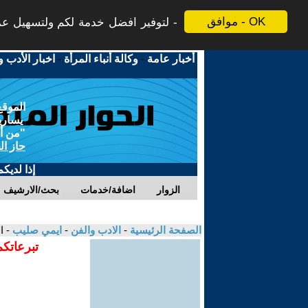
موافق - OK
لتوفير افضل خدمة لكم ولتسهيل عملي
أخبار عامة
-
وكالة أنباء المرأة
-
اخبار الأدب و
الموقع
يسارية
"من أج
حاز ال
إذا لديك
الزوار
اضافة/خدمات
بحث/الارشيف
الصفحة الرئيسية
-
الادب والفن
-
ايمي صليب
- ا
تبرعاتكم