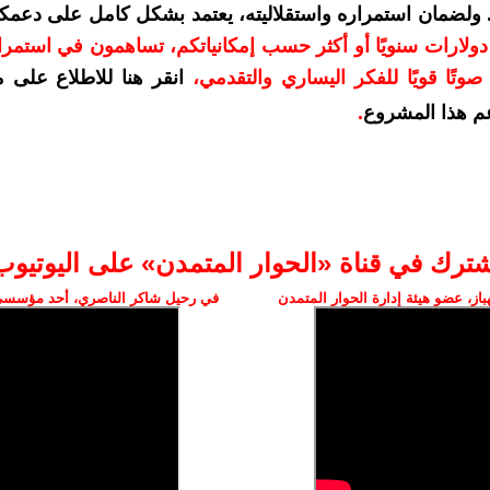
. ولضمان استمراره واستقلاليته، يعتمد بشكل كامل على دعمك
دعمكم بمبلغ 10 دولارات سنويًا أو أكثر حسب إمكانياتكم، تساهمون في استم
وتًا قويًا للفكر اليساري والتقدمي
،
انقر هنا للاطلاع على 
م هذا المشروع
.
شترك في قناة «الحوار المتمدن» على اليوتيوب
ز، عضو هيئة إدارة الحوار المتمدن
في رحيل شاكر الناصري، أحد مؤسسي 