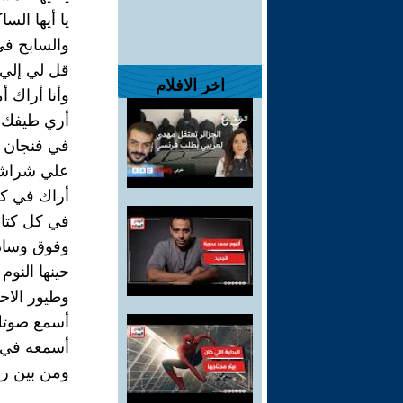
يا أيها الس
والسابح في
قل لي إلي 
اخر الافلام
وأنا أراك 
أري طيفك 
في فنجان ق
علي شراشف
أراك في كل
في كل كتاب
وفوق وسادت
حينها النوم
وطيور الاحل
أسمع صوتك
أسمعه في 
ومن بين رم