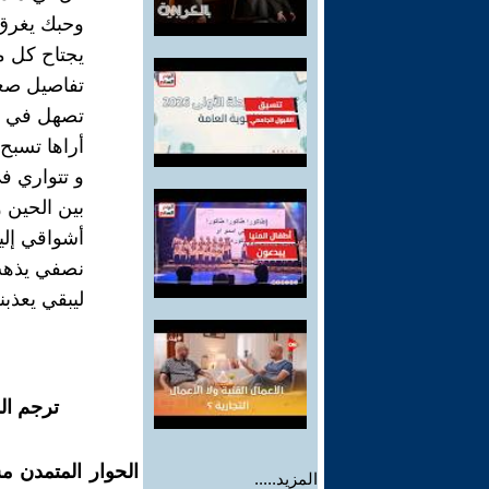
وحبك يغرق
يجتاح كل 
تفاصيل صغ
تصهل في د
أراها تسبح
و تتواري ف
بين الحين و
أشواقي إل
نصفي يذهب
ليبقي يعذبن
ترجم ال
الحوار المتمدن م
المزيد.....