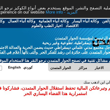
ة التصفح والنشر، الموقع يستخدم بعض أنواع الكوكيز نرجو النق
More info - المزيد
experience on our website
الفن
-
وكالة أنباء اليسار
-
وكالة أنباء العلمانية
-
وكالة أنباء العمال
-
وكا
الاقتصاد
-
اخبار الطب والعلوم
 الرئيسي لمؤسسة الحوار المتمدن
، علمانية، ديمقراطية، تطوعية وغير ربحية
ل مجتمع مدني علماني ديمقراطي حديث يضمن الحرية والعدالة الاجتم
حوار المتمدن على جائزة ابن رشد للفكر الحر والتى نالها أعلام في الفك
م مشاكل تقنية في تصفح الحوار المتمدن نرجو النقر هنا لاستخدام الموقع
كوردي
English
الاخبار
مراكز
الحوار المتمدن
لي اين اذهب منك
 وتبرعاتكن المالية تحفظ استقلال الحوار المتمدن، فشاركونا 
استمرارية هذا الفضاء اليساري الحر