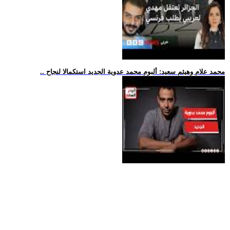
.. محمد علام وهيثم سعيد: ألبوم محمد عدوية الجديد استكمالا لنجاح