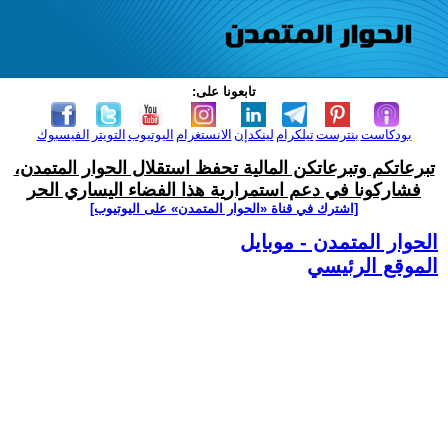
تابعونا على:
بودكاست
بنترست
تيلكرام
لينكدإن
الانستغرام
اليوتيوب
التويتر
الفيسبوك
تبرعاتكم وتبرعاتكن المالية تحفظ استقلال الحوار المتمدن،
فشاركونا في دعم استمرارية هذا الفضاء اليساري الحر
[اشترك في قناة ‫«الحوار المتمدن» على اليوتيوب]
الحوار المتمدن - موبايل
الموقع الرئيسي