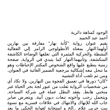
الوجود كمتاهة دائرية
أحمد عبد الحميد
يقيم عنوان رواية "كأنة نهار" مفارقة بين نهارين
أولهما:النهار بمعناه الأنطولوجي الرامز إلي الفعالية
النشطة والحركية المثمرة التي تغلفها الوضاءة الكاشفة
المنكشفة, وثانيهما:النهار كما يتبدي في الرواية, صفحة
زمنية ينطبع عليها واقع الشخوص المكتنز الإحباطات وهو
ما تنحل معه إشكالية مرجعية الضمير الغائبة في العنوان,
ومن ثم تلعب أداة التشبيه
*كان* دورها في تعميق الفجوة بين النهارين. ولا تكاد أي
من شخصيات الرواية تفلت من عبور لجة بحر الحياة عبر
منحني هابط, يفقد البطل عملة في شركة السياحة,
ويتحمل رجب وأخوته تبعات ديون أبية, ويتعرض صابر
جاب الله للإنهاك والانتهاك في علاقات قسرية مع نسوة
بيت حربي علام ..الخ و استجابة لغواية الحكي ما بعد