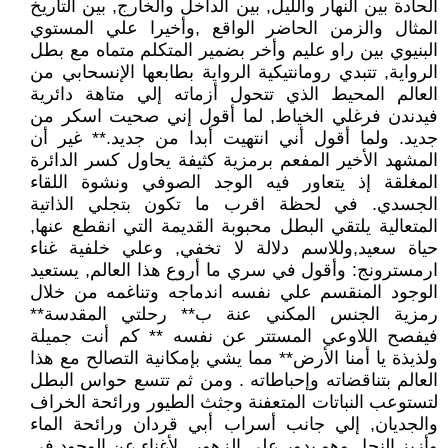
الحادة بين النهار والليل, بين الداخل والخارج, بين التاريخ
المثال والزمن الحاضر الواقع ,وأخيرا علي المستوي
البنيوي بين راو عليم وأخر بضمير المتكلم متماه مع بطل
الرواية, تتبدي رومانتيكية الرواية بطابعها الإنسحابي من
العالم المحيط الذي تتحول أزماته إلي متاهة دائرية
فيدندن فرغلي الخياط, لما أقول إني صحيت اسكر من
جديد. ولما أقول أني انتهيت أبدا من جديد.** غير أن
المشهد الأخير المفعم برمزية كثيفة يحاول كسر الدائرة
المغلقة إذ يتعاور فيه الوجد الصوفي ونشوة اللقاء
الجسدي. في لحظة اقرب ما تكون بتجلي الذاتية
المتعالية يلتقي البطل محبوبة القديمة التي انقطع عنها,
حياة سعيد,وللاسم دلالة لا تخفي, وعلي خلفية غناء
ارمسترونج: وأقول في سري ما أروع هذا العالم, يستعيد
الوجود المنقسم علي نفسه اندماجه وتناغمه من خلال
رمزية الجنس المكني عنة ب** رحلتي المقدسة**
فيفصح اللاوعي المستتر عن نفسه ** كم أنت جميلة
ولذيذة يا أمنا الأرض** مما يشي بإمكانية التصالح مع هذا
العالم بتناقضاته وإحباطاته . ومن ثم تتسع حواس البطل
لتستوعب النباتات المتعفنة وجثث الطيور ورائحة الخراف
والجديان, إلي جانب أسراب أبي قردان ورائحة الماء
وأزيز النحل وهو يدور علي الزهور.. لأغناء عن الوجود في