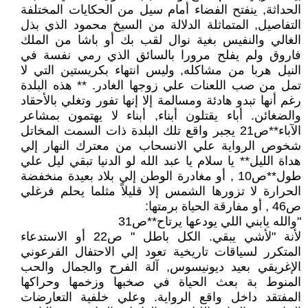
الحداثة, ينفتح الفضاء أمام سيل من الحكايات المختلفة
التفاصيل, المتماثلة الدلالة من السيخ محمود الذي بذل
الغالي والنفيس بغية نوال لقب بك أو باشا من الملك
فاروق ولم يفلح مرورا بالسائق الذي رمي نفسة في
النيل هربا من مشاكله, وليس انتهاء بكريستين التي لا
تمل من صب اللعنات علي زوجها الغادر. ** هذه البلدة
رغم أنها تبدو هادئة ومسالمة إلا إنها تفور وتغلي بالأحقاد
والضغائن. أباء يقتلون أبناء, أبناء لا يهتمون بمشاعر
الآباء**ص21 يجبر واقع تلك البلدة ذات السمت المخاتل
شخوص الرواية علي الانسحاب من معترك النهار إلي
هداة الليل** يا سلام يا عبد الله لو الدنيا تبقي ليل علي
طول**ص10 , أو مغادرة الوطن إلي بلاد بعيدة منخفضة
الحرارة لا تزورها الشمس إلا قليلاً مثلما يحلم فرغلي
ص46 , أو مفارقة الحياة برمتها:
"والله يابني اللي يودعها يرتاح**ص31
لأنة "لأشي يبقي. الكل باطل " ص22 أو الاستدعاء
المتكرر لسياقات تاريخية تعود إلي الاحتفال الفرعوني
الإغريقي بعيد ديونيسوس, آلة الفرح والجمال والحب
المنوط بة بعث الحياة في صخبها وزخمها وحراكها
المفتقد داخل واقع الرواية. وعلي خلفية التعارضات