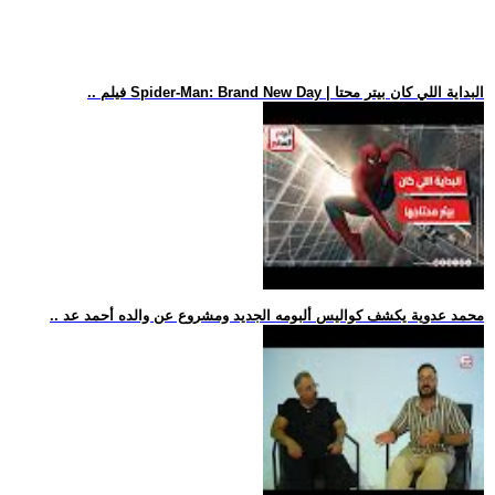
.. فيلم Spider-Man: Brand New Day | البداية اللي كان بيتر محتا
.. محمد عدوية يكشف كواليس ألبومه الجديد ومشروع عن والده أحمد عد