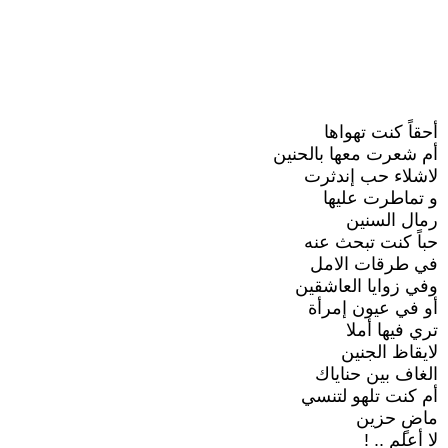
أحقاً كنت تهواها
أم شعرت معها بالحنين
لاشلاء حب إندثرت
و تماطرت عليها
رمال السنين
حباً كنت تبحث عنه
في طرقات الامل
وفي زوايا العاشقين
أو في عيون إمرأة
تري فيها أملا
لايقاظ الجنين
الغاف بين حناياك
أم كنت تلهو لتنسي
ماضٍ حزين
لا أعلم .. !