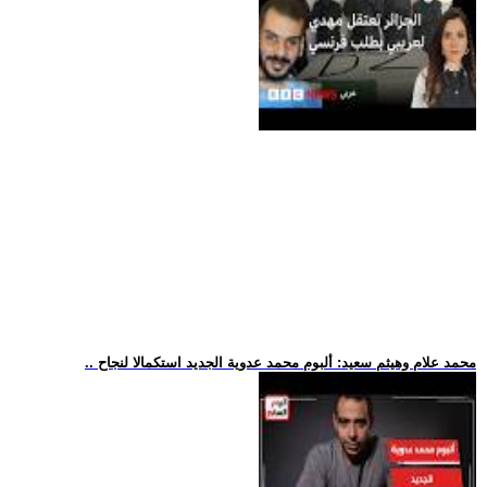
.. محمد علام وهيثم سعيد: ألبوم محمد عدوية الجديد استكمالا لنجاح