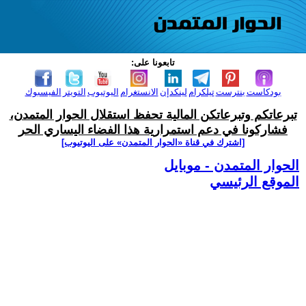
تابعونا على:
بودكاست
بنترست
تيلكرام
لينكدإن
الانستغرام
اليوتيوب
التويتر
الفيسبوك
تبرعاتكم وتبرعاتكن المالية تحفظ استقلال الحوار المتمدن،
فشاركونا في دعم استمرارية هذا الفضاء اليساري الحر
[اشترك في قناة ‫«الحوار المتمدن» على اليوتيوب]
الحوار المتمدن - موبايل
الموقع الرئيسي