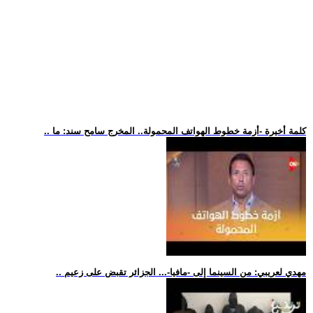
.. كلمة أخيرة -أزمة خطوط الهواتف المحمولة.. المخرج سامح سند: ما
.. مهدي لعريبي: من السينما إلى -مافيا-... الجزائر تقبض على زعيم