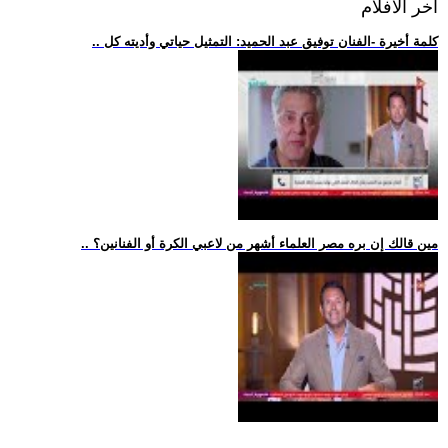
اخر الافلام
.. كلمة أخيرة -الفنان توفيق عبد الحميد: التمثيل حياتي وأديته كل
.. مين قالك إن بره مصر العلماء أشهر من لاعبي الكرة أو الفنانين؟