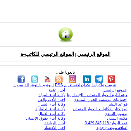
الموقع الرئيسي
الموقع الرئيسي للكاتب-ة
|
تابعونا على:
بنترست
تيلكرام
لينكدإن
الانستغرام
RSS
اليوتيوب
التويتر
الفيسبوك
الموقع الرئيسي
أخبار عامة
هيئة ادارة الحوار المتمدن - للإتصال بنا
وكالة أنباء المرأة
إحصائيات مؤسسة الحوار المتمدن
اخبار الأدب والفن
قواعد النشر
وكالة أنباء اليسار
ابرز كتاب / كاتبات الحوار المتمدن
وكالة أنباء العلمانية
يوتيوب التمدن
وكالة أنباء العمال
مكتبة التمدن
وكالة أنباء حقوق الإنسان
عدد الزوار: 3,429,845,118
اخبار الرياضة
اضافة موضوع جديد
اخبار الاقتصاد