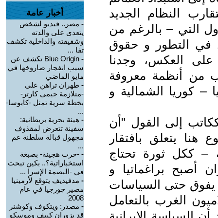
تقارب النظام الجديد
أخبار عامة
-
مصر.. فيديو لشخص
ّول التي – بالرغم من
يتعدى على والدته
وشقيقته والداخلية تكشف
ل في التطور و حقوق
تفا ...
 على العكس، وجدنا
-
Blue Origin تكشف عن
سبب انفجار صاروخها في
ارب من أنظمة معروفة
مايو الماضي
-
طهران تراهن على
 – كوريا الشمالية و
-متلازمة جيمي كارتر-
بخطة سرية تمثل -كابوسا-
...
كاتب إلى القول "أن
-
هيئة بحرية بريطانية:
سفينة تتعرض لمقذوف
وع هنا يتعلق بافتقار
مجهول قبالة سلطنة عم
...
ية – ككل ثورة تحتاج
-
-حرب هجينة- بصبغة
استخباراتية؟.. بكين تبحث
 أصبح براغماتيا و
في -البصمة الإسرا ...
-
مدفيديف يتوقع لأرمينيا
ما يفوق حتى السياسات
مصير جورجيا في عام
اميون الغرب بالتعامل
2008
-
مصدر: ويتكوف وكوشنر
ن السياسة الإيرانية
قد يزوران كييف وموسكو