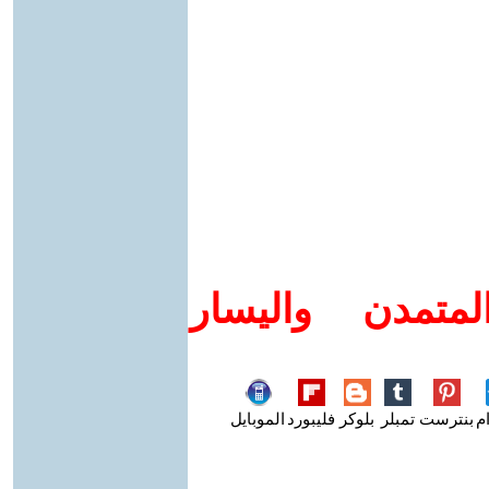
متمدن واليسار
م
بنترست
تمبلر
بلوكر
فليبورد
الموبايل