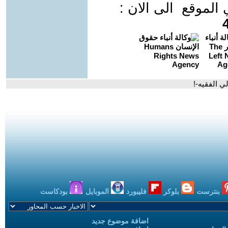
موقع الى الان :
 الفقيه-!
بنترست
بلوكر
فليبورد
الموبايل
بودكاست
اضافة موضوع جديد