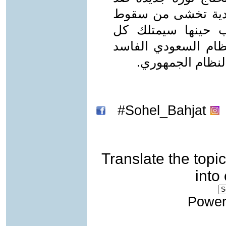
عودية تخشى من سقوط
رب حينها سيمتلك كل
نظام السعودي الفاسد
النظام الجمهوري.
Sohel_Bahjat#
Translate the topic
into
Power