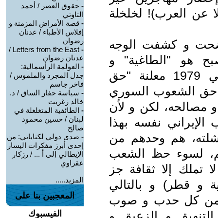
-
حقوق العصر / أحمد
ا عن العرب)! لخلخلة
التاوتي
-
قصة الأمراض المزمنة و
إفلاس الأطباء / عدنان
رضوان
فضحت و كشفت الوجه
Letters from the East /
-
بح هو "الطاغية" و
عدنان رضوان
-
العولمة الرأسمالية:
الدكتاتور، فالثورة التي انطلقت في 1979 معلنة "حق
جدل المجرد والملموس /
فاخر جاسم
 حق الشعوب السوري
-
سياسة حفار الساق / د.
خالد زغريت
و مصالحه، لكن و لأن
-
الطائفية المتغلغلة في
لبنان / حسين محمود
الإيراني نفسه بهذا
صالح
شلته، هم وحدهم من
-
صدى دولي لكتاباتي: من
إحدى أبرز مفكرات اليسار
م، لسوء حظ الشعب
الإيطالي إلى أ ... / رزكار
عقراوي
 تملك إلا ثقافة جز
المزيد.....
 و قطر) و بالتالي
المعجبين بنا على
ن من كل حدب و صوب
 التنهيق و الزعيق و
الفيسبوك