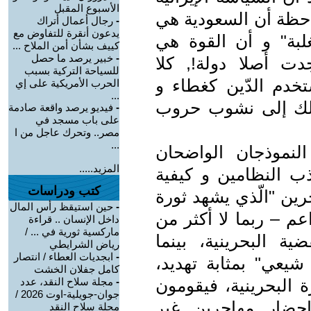
الأسبوع المقبل
لاحظة أن السعودية هي
-
رجال أعمال أتراك
يدعون أنقرة للتفاوض مع
لبة" و أن القوة هي
كييف بشأن أمن الملاح ...
-
خبير يرصد ما حصل
دت أصلا دولة!, كلا
للسياحة التركية بسبب
تخدم الدّين كغطاء و
الحرب الأمريكية على إي
...
ذلك إلى نشوب حروب
-
فيديو يرصد واقعة صادمة
على باب مسجد في
مصر.. وتحرك عاجل من ا
...
النموذجان الواضحان
المزيد.....
 النظامين و كيفية
كتب ودراسات
ين "الّذي يشهد ثورة
-
حين استيقظ رأس المال
م – ربما لا أكثر من
داخل الإنسان .. قراءة
ماركسية ثورية في ... /
ة البحرينية، بينما
رياض الشرايطي
-
ابجديات العطاء / انتصار
شيعي" بمثابة تهديد،
كامل جفلان الخشت
 البحرينية، فيقومون
-
مجلة سلاح النقد، عدد
جوان-جويلية-اوت 2026 /
إحضار مهاجرين غير
مجلة سلاح النقد