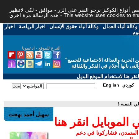
 أنواع الكوكيز نرجو النقر على الزر - موافق - لكي لاتظهر
This website uses cookies to ensure you ge
وكالة أنباء العمال
-
وكالة أنباء حقوق الإنسان
-
اخبار الرياضة
-
اخبار
لوم
التبرع للموقع - ادعمونا
حرية والعدالة الاجتماعية للجميع
"
تى نالها أعلام في الفكر والثقافة
قر هنا لاستخدام الموقع البديل
كوردي
English
 الفقيه-!
سهيل أحمد بهجت
لموبايل انقر هنا
 المتمدن، فشاركونا في دعم