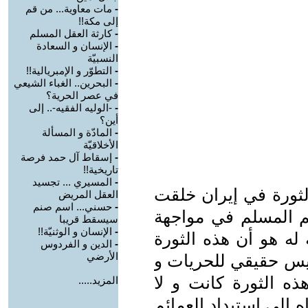
-
مات معاوية... من قم
إلى مكة!!
-
كارثة العقل المسلم
-
الإنسان و السعادة
النسبيّة
-
التطوّر و الإمبريالية!!
-
البحرين.. الغباء الشيعي
في عصر الحرية؟
-
-الوليه الفقيه-.. إلى
أين؟
-
المادّة و المسألة
الأخلاقيّة
-
إسقاط آل حمد فرصة
تاريخية!!
-
المسيري ... تجسيد
لثورة في إيران خلقت
العقل المريض
-
حسني... اسم صنم
م المسلم في مواجهة
سيسقط قريبا
-
الإنسان و الوثنيّة!!
 له هو أن هذه الثورة
-
الدين و الفردوس
الأرضي
يس حقيقي للحريات و
ذه الثورة كانت و لا
المزيد.....
 إلى استبداد العمائم