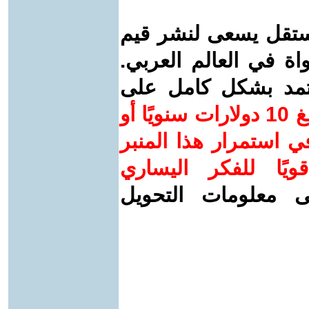
ستقل يسعى لنشر قيم
واة في العالم العربي.
عتمد بشكل كامل على
ساهم/ي معنا! بدعمكم بمبلغ 10 دولارات سنويًا أو
 استمرار هذا المنبر
ويًا للفكر اليساري
ى معلومات التحويل