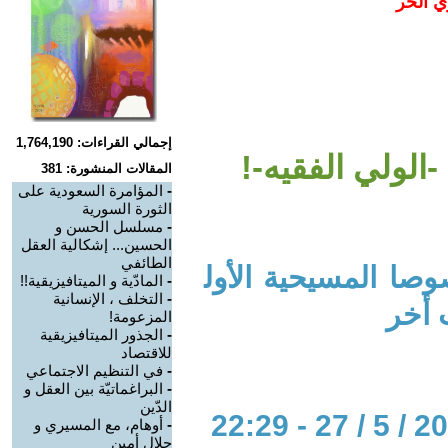
ي الحر
إجمالي القراءات: 1,764,190
لولي الفقيه-!
المقالات المنشورة: 381
-
المؤامرة السعودية على
الثورة السورية
-
مسلسل الحسن و
الحسين... إشكالية العقل
الطائفي
صا المسيحية الأول
-
المادّية و الميتافيزيقية!!
-
التخلف ، الإنسانية
 أخر
المزعومة!
-
الجذور الميتافيزيقية
للاقتصاد
-
في التنظيم الاجتماعي
-
البراغماتيّة بين العقل و
الدّين
-
أوهام، مع المسيري و
جلال أمين