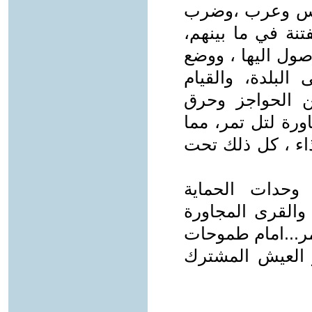
ركس وعرب ،وضرب
تنة في ما بينهم،
ول اليها ، ووضع
البلدة، والقيام
ن الحواجز وحرق
ورة لتل تمر، مما
ذاء ، كل ذلك تحت
حدات الحماية
تمر والقرى المجاورة
مر...امام طموحات
 العيش المشترك