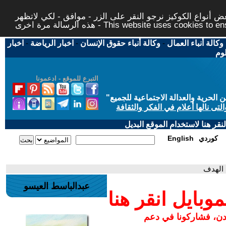
 أنواع الكوكيز نرجو النقر على الزر - موافق - لكي لاتظهر
This website uses cookies to ensure you ge
وكالة أنباء العمال
-
وكالة أنباء حقوق الإنسان
-
اخبار الرياضة
-
اخبار
لوم
التبرع للموقع - ادعمونا
حرية والعدالة الاجتماعية للجميع
"
تى نالها أعلام في الفكر والثقافة
قر هنا لاستخدام الموقع البديل
كوردي
English
 الهدف
عبدالباسط العيسو
بايل انقر هنا
مدن، فشاركونا في دعم