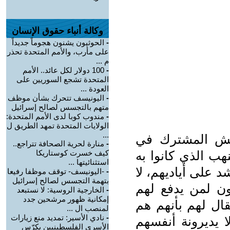
وكالة أنباء حقوق الإنسان
-
الحوثيون يشنون هجوماً جديداً
على مأرب، والأمم المتحدة تحذر
م ...
-
100 دولار لكل عائد.. الأمم
المتحدة تشجع السوريين على
العودة ...
-
اليونيسف تتحرك بشأن موظف
متهم بالتجسس لصالح إسرائيل
-
مندوب كوبا لدى الأمم المتحدة:
الولايات المتحدة تمهد الطريق ل
...
عيش المشترك في
-
منارة لحرية الصحافة تتراجع..
ب الذي كانوا به
كيف خسرت كوستاريكا
استثنائيتها ...
 على أياديهم، لا
-
-اليونيسف- توقف موظفا رفيعا
بتهمة التجسس لصالح إسرائيل
ن لمن يدفع لهم
-
الخارجية الروسية: لا نستبعد
إمكانية ظهور مرشحين جدد
قال لهم بأنهم هم
لمنصب ال ...
-
نادي الأسير: تمديد منع زيارات
 يديرونة أنفسهم
الأسرى الفلسطينيين يكرّس