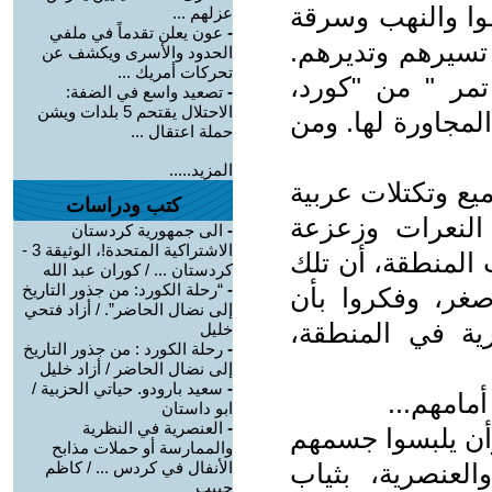
طوا والنهب وسرقة
عزلهم ...
-
عون يعلن تقدماً في ملفي
 تسيرهم وتديرهم.
الحدود والأسرى ويكشف عن
تحركات أمريك ...
تمر " من "كورد،
-
تصعيد واسع في الضفة:
الاحتلال يقتحم 5 بلدات ويشن
مجاورة لها. ومن
حملة اعتقال ...
المزيد.....
يع وتكتلات عربية
كتب ودراسات
 النعرات وزعزعة
-
الى جمهورية كردستان
الاشتراكية المتحدة!، الوثيقة 3 -
المنطقة، أن تلك
كردستان ... / كوران عبد الله
-
“رحلة الكورد: من جذور التاريخ
صغر، وفكروا بأن
إلى نضال الحاضر”. / أزاد فتحي
رية في المنطقة،
خليل
-
رحلة الكورد : من جذور التاريخ
إلى نضال الحاضر / أزاد خليل
-
سعید بارودو. حیاتي الحزبیة /
أمامهم...
ابو داستان
-
العنصرية في النظرية
 وأن يلبسوا جسمهم
والممارسة أو حملات مذابح
العنصرية، بثياب
الأنفال في كردس ... / كاظم
حبيب