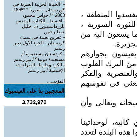
-
*الحياة الحزبية السرية في
كوردستان – سوريا * *1898-
يفسدوا المنطقة ،
2008 * / حواس محمود
-
افيستا _ الكتاب المقدس
لثورة السورية ،
للزرداشتيين_ / د. خليل
عبدالرحمن
ا يسعون اليه من
-
عفرين نجمة في سماء
لجزيرة.
كردستان - الجزء الأول / بير
رستم
يشون بجوارهم
-
كردستان مستعمرة أم
مستعبدة دولية؟ / بير رستم
من البرك القلوب
-
الكرد وخارطة الصراعات
الإقليمية / بير رستم
العنصرية والفكر
المزيد.....
لبعثي في نفوسهم
المعجبين بنا على الفيسبوك
بحانه وتعالى وأن
3,732,970
انيه، لوحداتينا
تاروا هذه البلدة لتعدد