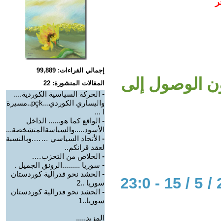
ر
إجمالي القراءات: 99,889
دون الوصول إلى
المقالات المنشورة: 22
-
الحركة السياسية الكوردية....
واليساري الكوردي...pçk..مسيرة
ا ...
-
الواقع كما هو...... الداخل
الأسود.....والسياسةالمتشخصة...
-
الأتحاد السياسي …….وبالنسبة
لعقد قرانكم..
-
الخلاص من التحزب….
-
سوريا .........الرونق الجميل .
-
الحشد نحو فدرالية كوردستان
الحوار المتمدن-العدد: 4093 - 2013 / 5 / 15 - 23:0
سوريا ..2
-
الحشد نحو فدرالية كوردستان
سوريا..1
المزيد.....