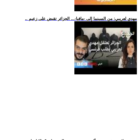
.. مهدي لعريبي: من السينما إلى -مافيا-... الجزائر تقبض على زعيم