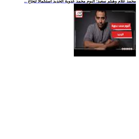
.. محمد علام وهيثم سعيد: ألبوم محمد عدوية الجديد استكمالا لنجاح