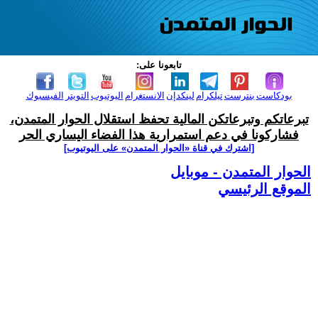
تابعونا على:
بودكاست
بنترست
تيلكرام
لينكدإن
الانستغرام
اليوتيوب
التويتر
الفيسبوك
تبرعاتكم وتبرعاتكن المالية تحفظ استقلال الحوار المتمدن،
فشاركونا في دعم استمرارية هذا الفضاء اليساري الحر
[اشترك في قناة ‫«الحوار المتمدن» على اليوتيوب]
الحوار المتمدن - موبايل
الموقع الرئيسي