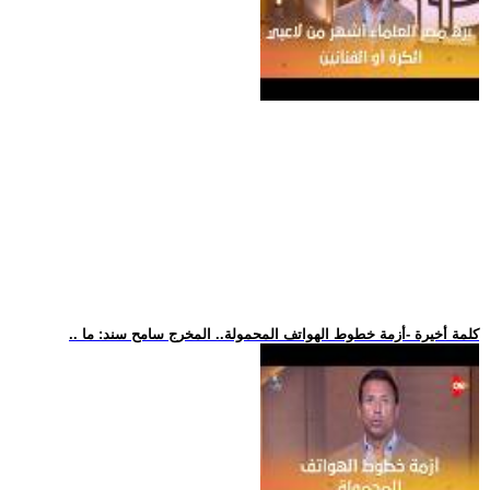
.. كلمة أخيرة -أزمة خطوط الهواتف المحمولة.. المخرج سامح سند: ما