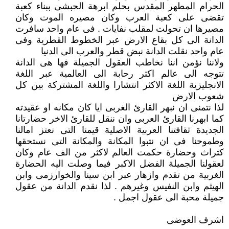
الحرام المطهر المقدس بحلم ابرهة الحبشى ببناء كعبة
تقضى على كعبة العرب وكان مصيره الموت وكان
مصيرها ان تحولت لمقلب نفايات . فى عام واحد سافرت
الدانة الى كل بقاع الارض عبر الخطوط القطرية وفى
عام واحد نقلت الدانة نبض قطر والعرب الى الدنيا
ولاننا نؤمن اننا نخاطب العقول الجميلة فها هى الدانة
تتوجه الى عالم اكثر رحابة الى العالمية عبر اللغة
الانجليزية اللغة الاكثر انتشارا واللغة المشتركة بين كل
شعوب الارض
لذا نتمنى ان نبهر القارئ الغربى ايا كان مكانه او عقيدته
كما ابهرنا القارئ العربى وان ننقل للقارئ الاخر حضارتانا
الجديدة ثقافتنا العربية الاصلية قيمنا التى نعتز امالنا
وطموحنا فى ان نتبوا المكانة والمكانة التى نستحقها
كتراث وحضارة حكمت العالم لاكثر من الف عام وكان
لعقولنا الجميلة الفضل الاكبر فيما وصلت اليه الحضارة
الغربية من تقدم وازهار عبر ابن سينا والخوارزمى وابن
الهيثم وابن النفيس وغيرهم . لذا نقدم الدانة من عقول
جميلة محبة الى عقول اجمل .
اشرف العوضى