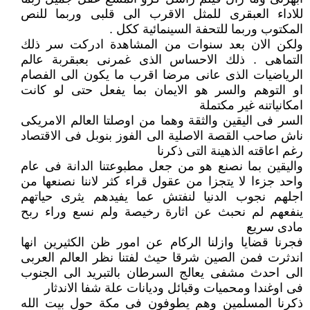
للاداء العبقرى للمثل الاقرب الى قلبى وربما للنص
المكتوب وربما للتحفة السينمائية ككل .
ولكن الان بعد سنوات من المشاهدة ادركت سر ذلك
التماهى . ذلك الاحساس الذى غمرنى بعبقربة عالم
الرياضيات الذى عانى مرضا اقرب ما يكون الى الفصام
او التوهم والسر هو الايمان بما يفعل حتى لو كانت
امكانياتنه غير مكتملة
السر فى اليقين والثقة وهما من اوصلتا العالم الامريكى
ناش صاحب القصة الاصلية الى الفوز بنوبل فى الاقتصاد
رغم اعاقته الذهينة التى ذكرنا
واليقين بما نصنع هو من جعل مطبوعتنا الدانة فى عام
واحد جزءا لا يتجزا من عقول قراء كثر لاننا نصنعها من
اجلهم نجوب الدنيا لنفتش عما يفيدهم يثرى حياتهم
ينفعهم لم نحبث عن اثارة رخيصة ولم نسع وراء ربح
مادى سريع
فجرنا قضايا وازلنا الركام عن امور ظن الكثيرين انها
اندثرت فمن الصين شرقا حيث لفتنا نظر العالم العربى
الى احدث مشفى يعالج السرطان بالتبريد الى الجنوب
فى اوغندا ومحميات وقبائل وديانات علة شفا الاندثار
ذكرنا المسلمين وهم يطوفون فى مكة حول بيت الله