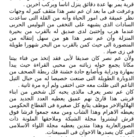
قرية يمر بها عدة دقائق ينزل اناسا ويركب اخرين .
وعرفت فى ما بعد ان عم نصر هذا مثقف كبير له وجهات
نظر عميقة فى امور الحياة وأنه من القلة التى ساعدت
السادات الذى يشبهه على التخفى من البوليس الحربى
عندما هرب وإختبئ لدى صديق له بالقرب من بحيرة
المنزلة وأن عم نصر هذا هو من سهل إنتقاله من
المنصورة الى حيث كمن بالقرب من البحر شهورا طويلة
فى زى صياد .
ولأن عم نصر كان صديقا لأبى فقد إتخذ من فناء بيتنا
مكانا يجمع حوله زبائنه من محبى القراءة حيث يبدأ
بمهارة ودراية وبأصابع حادة خشنة فك ربطة الصحف من
الدوبارة الطويلة التى صنعت خصيصا له من حبال التيل
الناعم التى ظلت معه حتى اختفى ولم أره مرة ثانية .
كان عم نصر يعرف مالذى يحبه كل شخص من ابناء
قريتى هذا قارئ نهم عميق يعطيه العدد الجديد من
الهلالوالاخر موظف يتابع كل صغيرة فى القطاع الحكومى
يعيطه الاهرام وهذا الشاب ومن معه جمعوا قرشا فوق
قرش ليشتروا مجلة الشبكة وملاحقها الملونة ذات
الصورالعارية وهذا متدين يعطيه مجلة اللواء الاسلامى
التى كان يصدرها الاخوان فى السبيعنات.