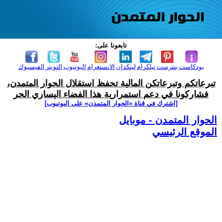
تابعونا على:
بودكاست
بنترست
تيلكرام
لينكدإن
الانستغرام
اليوتيوب
التويتر
الفيسبوك
تبرعاتكم وتبرعاتكن المالية تحفظ استقلال الحوار المتمدن،
فشاركونا في دعم استمرارية هذا الفضاء اليساري الحر
[اشترك في قناة ‫«الحوار المتمدن» على اليوتيوب]
الحوار المتمدن - موبايل
الموقع الرئيسي