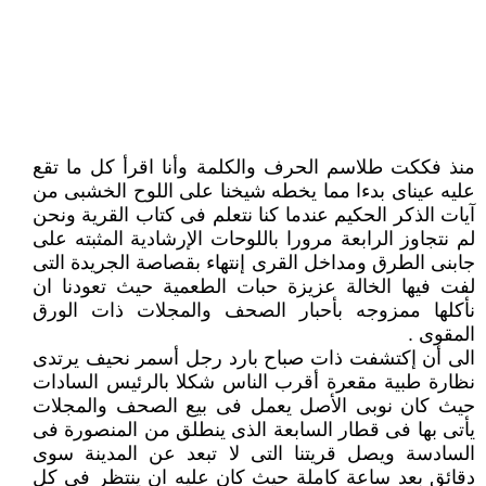
منذ فككت طلاسم الحرف والكلمة وأنا اقرأ كل ما تقع
عليه عيناى بدءا مما يخطه شيخنا على اللوح الخشبى من
آيات الذكر الحكيم عندما كنا نتعلم فى كتاب القرية ونحن
لم نتجاوز الرابعة مرورا باللوحات الإرشادية المثبته على
جابنى الطرق ومداخل القرى إنتهاء بقصاصة الجريدة التى
لفت فيها الخالة عزيزة حبات الطعمية حيث تعودنا ان
نأكلها ممزوجه بأحبار الصحف والمجلات ذات الورق
المقوى .
الى أن إكتشفت ذات صباح بارد رجل أسمر نحيف يرتدى
نظارة طبية مقعرة أقرب الناس شكلا بالرئيس السادات
حيث كان نوبى الأصل يعمل فى بيع الصحف والمجلات
يأتى بها فى قطار السابعة الذى ينطلق من المنصورة فى
السادسة ويصل قريتنا التى لا تبعد عن المدينة سوى
دقائق بعد ساعة كاملة حيث كان عليه ان ينتظر فى كل