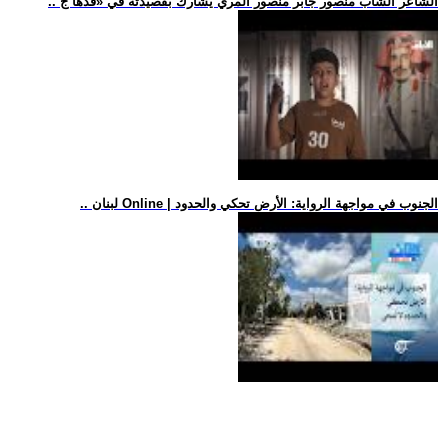
.. الشاعر الشاب منصور جابر منصور المري يشارك بقصيدته في «قدها ج
.. لبنان Online | الجنوب في مواجهة الرواية: الأرض تحكي والحدود