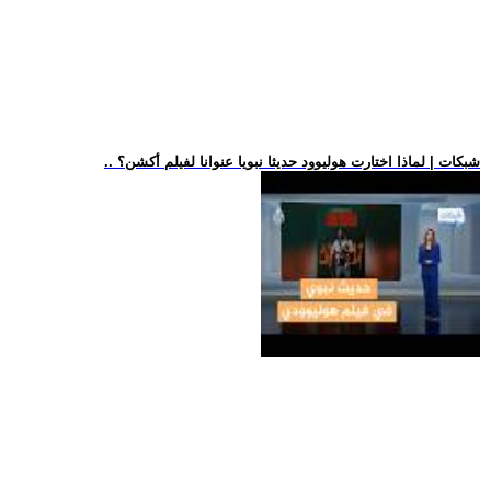
.. شبكات | لماذا اختارت هوليوود حديثا نبويا عنوانا لفيلم أكشن؟