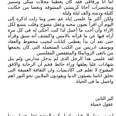
اما انا ورفاقى فقد كان يعطينا مجلات ميكى وسمير
ومختصرات آجاثا كريستى المشوقه وبعضا من حكايت
كليلة ودمنه والف ليلة وليلة .
ولكن أكثر ما علمنى إياه عم نصر وما زلت اذكره إلى
اليوم أن اقرأ بعيون محبه وعقل مفتوح وقلب يتسع لكل
الاراء وأن أحب ما أعمل لذا كنت أحكى له فى كل مرة
أراه فيها عن ما قرأته بالامس واكتشف أنه سبق وقرأه
حتى بعد أن بدأ يعطنى كتابات لنجيب محفوظ والعقاد
ويوسف ادريس من الكتب الستعمله التى كان يجمعها
من بائعى الروبابيكا والمثقففين المفلسين .
لقد علمنى هذا الرجل الذى لم يدخل مدارس ولم ينل
شهادات عليا يعلقها وراء حائط فخم أن الرحابة والافق
المفتوح لا تعلم فى اكاديميات وان الثقافة العميقة التى
تخلق اناسا يضيئون الدنيا ويقودون الملايين نحو النور اهم
واجمل ما فى الحياة .
البر التانى
عقول جميلة
ابهرنى وما زال فيلم راسل كرو المشع عقل جميل ربما