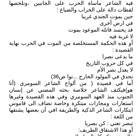
فيه الشاعر مأساة الحرب على الجانبين ،وتلخصها
لقطات دالة على الخراب والضياع :
حين يموت الجندي غريبا
في ارض أخرى
قد يحسد قاتله الموعود بموت
لا غربة فيه
أو هذه الحكمة المستخلصة من الموت في الحرب نهاية
القصيدة :
ما يدعى نصرا
في كل حروب التاريخ
لا يعدل نصر الأم
تحدق في المولود الخارج ...توا ص36)
أما في قصيدة ( من ألواح الشاعر السومري (أنا
هو)فيكثف الشاعر خلاصة بحثه المضني عن إنسان
الجنوب منذ العهد السومري وفي هذه القصيدة وغيرها
استعارات ومجازات مبتكرة وخاصة تضاف الى قاموس
ابتكارات الشاعر الذكية والطريفة افي آن بعضها يشتقها
من اللغة :
تبصر تعني : كن بصريا
أو هذا الاشتقاق الطريف: