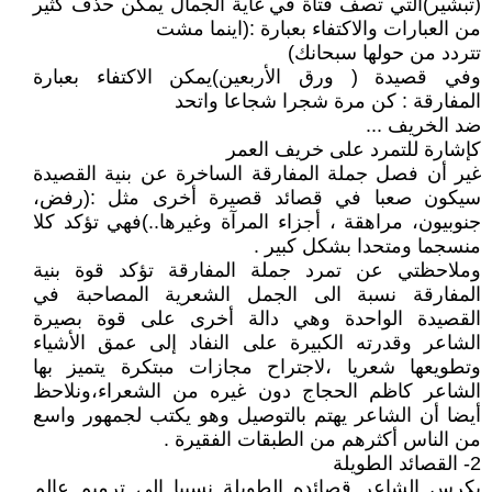
(تبشير)التي تصف فتاة في غاية الجمال يمكن حذف كثير
من العبارات والاكتفاء بعبارة :(اينما مشت
تتردد من حولها سبحانك)
وفي قصيدة ( ورق الأربعين)يمكن الاكتفاء بعبارة
المفارقة : كن مرة شجرا شجاعا واتحد
ضد الخريف ...
كإشارة للتمرد على خريف العمر
غير أن فصل جملة المفارقة الساخرة عن بنية القصيدة
سيكون صعبا في قصائد قصيرة أخرى مثل :(رفض،
جنوبيون، مراهقة ، أجزاء المرآة وغيرها..)فهي تؤكد كلا
منسجما ومتحدا بشكل كبير .
وملاحظتي عن تمرد جملة المفارقة تؤكد قوة بنية
المفارقة نسبة الى الجمل الشعرية المصاحبة في
القصيدة الواحدة وهي دالة أخرى على قوة بصيرة
الشاعر وقدرته الكبيرة على النفاد إلى عمق الأشياء
وتطويعها شعريا ،لاجتراح مجازات مبتكرة يتميز بها
الشاعر كاظم الحجاج دون غيره من الشعراء،ونلاحظ
أيضا أن الشاعر يهتم بالتوصيل وهو يكتب لجمهور واسع
من الناس أكثرهم من الطبقات الفقيرة .
2- القصائد الطويلة
يكرس الشاعر قصائده الطويلة نسبيا إلى ترميم عالم