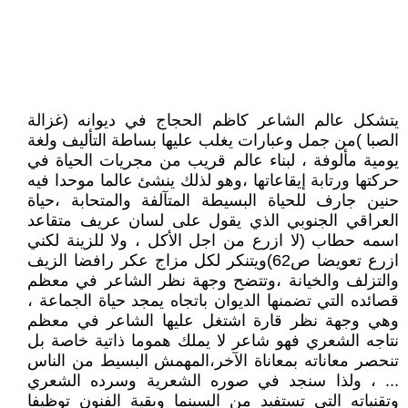
يتشكل عالم الشاعر كاظم الحجاج في ديوانه (غزالة
الصبا )من جمل وعبارات يغلب عليها بساطة التأليف ولغة
يومية مألوفة ، لبناء عالم قريب من مجريات الحياة في
حركتها ورتابة إيقاعاتها ،وهو لذلك ينشئ عالما موحدا فيه
حنين جارف للحياة البسيطة المتآلفة والمتحابة ،حياة
العراقي الجنوبي الذي يقول على لسان عريف متقاعد
اسمه حطاب (لا ازرع من اجل الأكل ، ولا للزينة لكني
ازرع تعويضا ص62)ويتنكر لكل مزاج عكر رافضا الزيف
والتزلف والخيانة ،وتتضح وجهة نظر الشاعر في معظم
قصائده التي تضمنها الديوان باتجاه يمجد حياة الجماعة ،
وهي وجهة نظر قارة اشتغل عليها الشاعر في معظم
نتاجه الشعري فهو شاعر لا يملك هموما ذاتية خاصة بل
تنحصر معاناته بمعاناة الآخر،المهمش البسيط من الناس
... ، ولذا سنجد في صوره الشعرية وسرده الشعري
وتقنياته التي تستفيد من السينما وبقية الفنون توظيفا