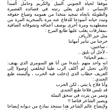
موفقا لحياة الجنوبي النبيل والكريم وحامل المبدأ
الإنساني ، الذي يعلي رتبته في قصائده القصيرة
والطويلة باتجاه تمجيد متخذا من همومه وضياع حقوقه
وتبدد حياته أنموذجا للدفاع عنه مرة بالسخرية المرة من
مضطهديه ومرة أخرى بوصف أعماقه وتشوفاته الصافية
،بمفارقات يغلب عليها طابع المرح :
مثل خبز الأرياف
خرجنا من تنانير أمهاتنا
- ساخنين-
- لأجل أن نليق ..
...بفم الحياة!!
انه واحد منهم ،ابتدءا من أنا هو السومري الذي يهتف:
(لأني نحيل لم أكلف الرب طينا ليخلقني )وصولا إلى
العريف حطاب الذي (دخلت فيه الحرب ، وألبسته طبع
الجندي :
وأنا فلاح يا بنتي ، لكن الحرب
قد تلبس فلاحا طبع الجندي
وتنمر من يتردد في سحق النملة
ويصير الشاعر قناصا !!
ولإيضاح عالم الشاعر هذا سنتخذ نماذج من ديوانه إيضاحا