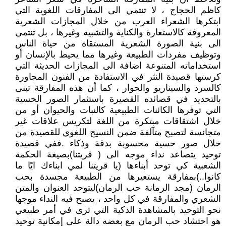
كاظم الحجاج ، لا تنتمي الى المفارقات اللغوية التي
ابتكرها الشعراء العرب من خلال المجازات الشعرية
المعروفة كالاستعارة والكناية والتشبيه وغيرها ، بل تنتمي
الى بنية الصورة الشعرية المستقاة من حياة الناس
وتوظيف مفردات الطبيعة وغيرها مما يحيط بالإنسان أو
استخداماته المتنوعة اضافة الى المجازات الحديثة التي
كرستها قصيدة النثر في الاستفادة من الفنون المجاورة
كالسرد والسيناريو والحوار ، كما أن هذه المفارقة تبنى
بالتحديد في قصائده القصيرة باستثمار الصور الحسية
التي توفرها الكائنات الطبيعية كالنبات والحيوان أو من
خلال اشتقاقات مبتكرة من اللغة لتكريس علاقات غير
متجانسة لتصبح متآلفة ضمن النسيج اللغوي للقصيدة من
خلال صور حسية محسوبة بدقة وذكاء .ففي قصيدة
توحيد يتصاعد نداء موجه الى ( قريتنا)بصيغة الحكمة
الشعبية كي توحد أبناءها (يا قريتنا لمي ابناءك ايًا ما
كانوا..)بمفارقة يستعيرها من الطبيعة مجسدة بحب
الرمان (مجد الرمانة حب الرمان)ليتوحد العنوان والمتن
الشعري والمفارقة في كل واحد ، يصبح فيه النداء موجها
نحو التوحيد بالمشاهدة الذكية التي ترى في أمر طبيعي
هو احتشاد حب الرمان مع بعضه دالة على إمكانية توحيد