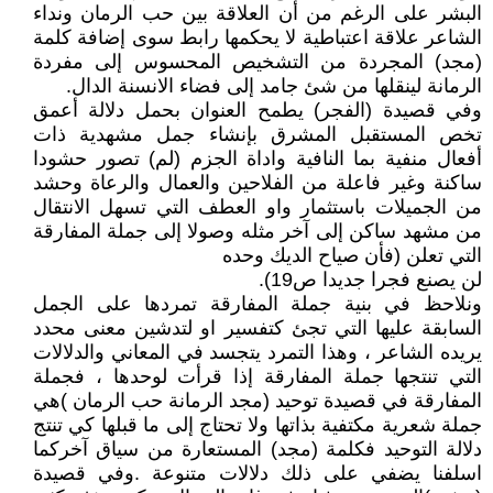
البشر على الرغم من أن العلاقة بين حب الرمان ونداء
الشاعر علاقة اعتباطية لا يحكمها رابط سوى إضافة كلمة
(مجد) المجردة من التشخيص المحسوس إلى مفردة
الرمانة لينقلها من شئ جامد إلى فضاء الانسنة الدال.
وفي قصيدة (الفجر) يطمح العنوان بحمل دلالة أعمق
تخص المستقبل المشرق بإنشاء جمل مشهدية ذات
أفعال منفية بما النافية واداة الجزم (لم) تصور حشودا
ساكنة وغير فاعلة من الفلاحين والعمال والرعاة وحشد
من الجميلات باستثمار واو العطف التي تسهل الانتقال
من مشهد ساكن إلى آخر مثله وصولا إلى جملة المفارقة
التي تعلن (فأن صياح الديك وحده
لن يصنع فجرا جديدا ص19).
ونلاحظ في بنية جملة المفارقة تمردها على الجمل
السابقة عليها التي تجئ كتفسير او لتدشين معنى محدد
يريده الشاعر ، وهذا التمرد يتجسد في المعاني والدلالات
التي تنتجها جملة المفارقة إذا قرأت لوحدها ، فجملة
المفارقة في قصيدة توحيد (مجد الرمانة حب الرمان )هي
جملة شعرية مكتفية بذاتها ولا تحتاج إلى ما قبلها كي تنتج
دلالة التوحيد فكلمة (مجد) المستعارة من سياق آخركما
اسلفنا يضفي على ذلك دلالات متنوعة .وفي قصيدة