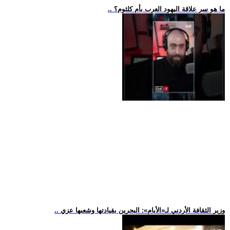
.. ما هو سر علاقة اليهود العرب بأم كلثوم؟
.. وزير الثقافة الأردني لـ«الأيام»: البحرين بقيادتها وشعبها عزي