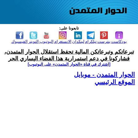
تابعونا على:
بودكاست
بنترست
تيلكرام
لينكدإن
الانستغرام
اليوتيوب
التويتر
الفيسبوك
تبرعاتكم وتبرعاتكن المالية تحفظ استقلال الحوار المتمدن،
فشاركونا في دعم استمرارية هذا الفضاء اليساري الحر
[اشترك في قناة ‫«الحوار المتمدن» على اليوتيوب]
الحوار المتمدن - موبايل
الموقع الرئيسي