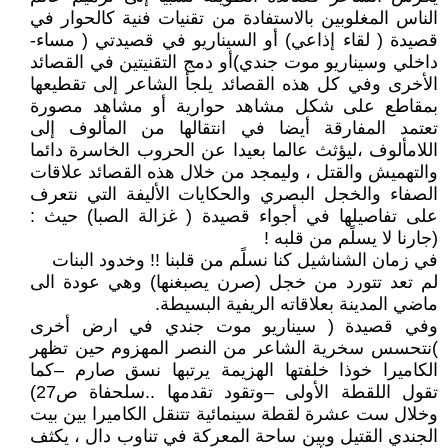
الناس المغلوبين بالاستفادة من تقنيات فنية كالحوار في
قصيدة ( لقاء إذاعي) أو السيناريو في قصيدتي ( مساء-
داخلي وسيناريو موت جندي)أو دمج التقنيتين في القصائد
الأخرى وفي كل هذه القصائد يلجأ الشاعر إلى تقطيعها
بمقاطع على شكل مشاهد حوارية أو مشاهد مصورة
تعتمد المفارقة أيضا في انتقالها من المألوف إلى
اللامألوف ،ليؤثث عالما بعيدا عن الحروب الخاسرة دائما
والتهميش والقتل ، وليمجد من خلال هذه القصائد علاقات
الصفاء والخجل البصري والحكايات الأليفة التي نتعرف
على تفاصيلها في أجواء قصيدة ( غزالة الصبا) حيث :
(جارنا لا يسلًم من قلبه !
في زمان الشناشيل كنا نسلًم من قلبنا !! وخدود البنات
لم تعد تتورد من خجل (صرن يصبغنها) وهي عودة الى
ماضي المدينة بعلاقاته الريفية البسيطة.
وفي قصيدة ( سيناريو موت جندي في ارض أخرى
)نتحسس سخرية الشاعر من النصر المهزوم حين تظهر
الكاميرا خوذا خلفتها الهزيمة يرتبها نسق صارم –كما
تقول اللقطة الأولى –وتقود تقدمها ..سلحفاة ص27)
وخلال ست عشرة لقطة سينمائية تتنقل الكاميرا بين بيت
الجندي القتيل وبين ساحة المعركة في تناوب دال ، يكثف