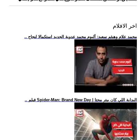
اخر الافلام
.. محمد علام وهيثم سعيد: ألبوم محمد عدوية الجديد استكمالا لنجاح
.. فيلم Spider-Man: Brand New Day | البداية اللي كان بيتر محتا