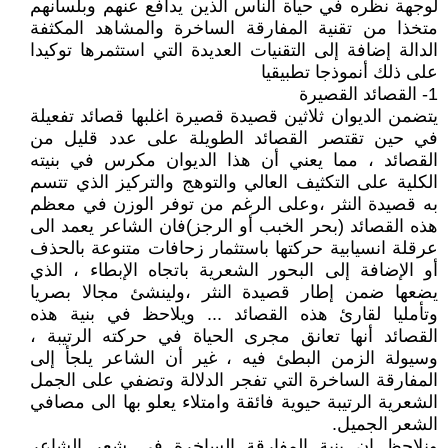
لوجهة نظره في حياة الناس الذين يدافع عنهم وبلسانهم
متخذا من تقنية المفارقة الساخرة والمشاهد المكثفة
الدالة إضافة إلى التقنيات العديدة التي استثمرها توكيدا
على ذلك أنموذجا تطبيقيا
1- القصائد القصيرة
يتضمن الديوان ثلاثين قصيدة قصيرة اغلبها قصائد تفعيلة
في حين تقتصر القصائد الطويلة على عدد قليل من
القصائد ، مما يعني أن هذا الديوان مكرس في بنيته
الكلية على التكثيف العالي والتوهج والتركيز الذي تتسم
به قصيدة النثر ،وعلى الرغم من توفر الوزن في معظم
هذه القصائد (بحر الخبب أو الرجز)فان الشاعر يعمد الى
عرقلة انسيابية حركتها باستثمار زحافات متنوعة بالحذف
أو الإضافة إلى البحور الشعرية باتجاه الإبطاء ، الذي
يضعها ضمن إطار قصيدة النثر ،ولينشئ مجالا بصريا
وتأمليا لقارئ هذه القصائد ... ويلاحظ في بنية هذه
القصائد أنها تعانق مجرى الحياة في حركته الرتيبة ،
وسيولة الزمن البطئ فيه ، غير أن الشاعر يلجأ إلى
المفارقة الساخرة التي تفجر الدلالة وتضفي على الجمل
الشعرية الرتيبة حيوية فائقة وامتلاء يعلو بها الى مصافي
الشعر الجميل.
ونلاحظ ان بنية المفارقة الساخرة في شعر الشاعر