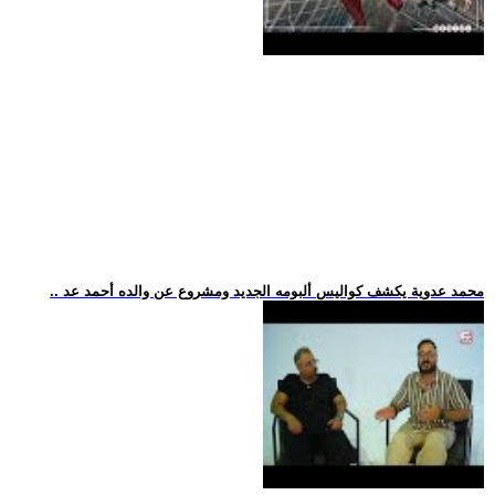
.. محمد عدوية يكشف كواليس ألبومه الجديد ومشروع عن والده أحمد عد