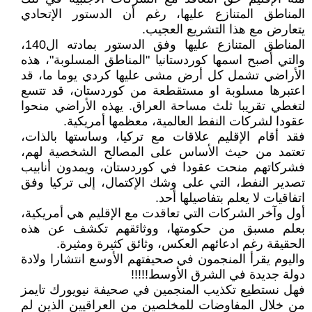
المناطق المتنازع عليها، رغم أن الدستور الإتحادي
يتعارض مع هذا التشريع العجيب.
المناطق المتنازع عليها وفق الدستور بمادته ال140،
والتي أصبح اسمها كوردستانيا "المناطق المسلوبة"، هذه
الأراضي تشمل كل أرض مشى عليها كردي يوما ما، قد
اعتبرها مسلوبة او مستقطعة من كوردستان، قد تتسع
لتغطي تقريبا ثلث مساحة العراق. يهذه الأراضي منحوا
عقودا لشركات النفط العالمية، معظمها أمريكية.
فقد أقام الإقليم علاقات مع تركيا، وساستها بالذات،
تعتمد من حيث الأساس على المصالح الشخصية لهم،
فشركاتهم منحت عقودا في كوردستان، ويمدون أنابيب
تصدير النفط، التي على وشك الإكتمال، إلى تركيا وفق
اتفاقيات لا يعلم بتفاصيلها أحد.
أول وآخر الشركات التي تعاقدت مع الإقليم هي أمريكية،
بعلم مسبق من حكومتها، ووثائقهم تكشف عن هذه
الحقيقة رغم ادعائهم العكس، وثائق كثيرة ومثيرة.
واليوم يقرأ المنجمون في صحيفتهم الأوسع انتشارا ولادة
دولة جديدة في الشرق الأوسط!!!!!
فهل نستطيع تكذيب المنجمين في صحيفة نيويورك تايمز
من خلال المفاوضات للمخلصين من العراقيين الذين لم