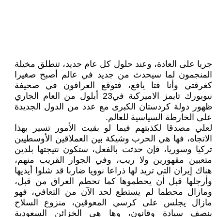
جريا على العادة، وعند حلول كل عام جديد، تنطلق مخيلة
المنجمون لما سيحدث من جديد في عالم أصبح صغيرا
كغرفتي وأنا فتا يافع، فتوقع العرافون في صحيفة
نيويورك تايمز الاميركية في23 أيلول من العام الجاري
ظهور دولة كردستان الكبرى مع عدد من الدول الجديدة
على الخارطة السياسية للعالم.
لعلي مصدقا لكذبتهم فيما لو بقيت الأمور تسير بهذا
الاتجاه، فها هي الحرب وشيكة بين العملاقين الأوسطيين
تركيا وسوريا، فإن حدثت بالفعل، ستكون نتيجتها بلدين
متعبين مقهورين ولا ريب، وفي الجوار القريب منهم،
هناك إيران التي تريد لها ذراعا نوويا ضاربا قد شلوا أيديها
وأرجلها قبل أن يحطموها كما تحطم العراق من قبل،
ومازال محطما لم يستطع لحد الآن من التعافي، فهو
مازال يجلس على كرسي المعوقين، منزوع السلاح
بنصف سيادة وقانون، وها هي الخزائن السعودية