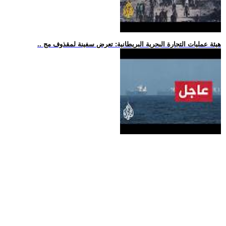
.. هيئة عمليات التجارة البحرية البريطانية: تعرض سفينة لمقذوف مج