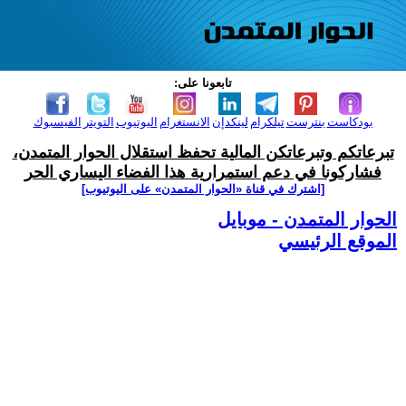
تابعونا على:
بودكاست
بنترست
تيلكرام
لينكدإن
الانستغرام
اليوتيوب
التويتر
الفيسبوك
تبرعاتكم وتبرعاتكن المالية تحفظ استقلال الحوار المتمدن،
فشاركونا في دعم استمرارية هذا الفضاء اليساري الحر
[اشترك في قناة ‫«الحوار المتمدن» على اليوتيوب]
الحوار المتمدن - موبايل
الموقع الرئيسي