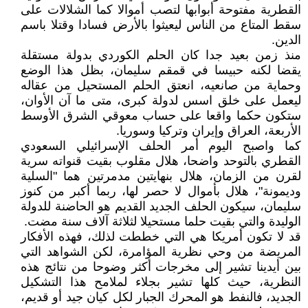
القطرية مفتوحة أبوابها لتصب أموالا كما الشلالات على
سقط المتاع من الناس ليعيثوا بالأرض فسادا وقتلا باسم
الدين.
منذ زمن بعيد جدا كان الحلم الكوردي بدولة مستقلة
يقضا لكنه حبيسا في قمقم سليمان، بظل هذا الوضع
وحماية من صانعيه، انعتق الحلم المستحيل من عقاله
ليعمل على خلق اسس لدولة كبرى، متى ما آن الأوان،
ستكون حكما واقعا على حساب معوقي الشرق الأوسط
الأربعة، العراق وإيران وتركيا وسوريا.
كما واصبح اليوم أمر الحلف الإسرائيلي السعودي
القطري بالتوحد واضحا، هلال مقلوب بقيت قنواته سرية
لقرن من الزمان، هلال بنهايتين مدمرتين هما "السلية
وديمونة"، هلال بأموال لا حصر لها، ربما أكبر من كنوز
سليمان، سيكون الحلف الجديد القديم هو الحاضنة للدولة
الوليدة والتي بقيت حلما مستحيلا لثلاثة آلاف سنة مضت.
قد لا تكون أمريكا هي التي خططت لذلك، فهذه الأفكار
المريضة من وحي نظرية المؤامرة، لكن الشواهد التي
بين أيدينا تشير إلى مخرجات أكثر وضوحا من نتائج هذه
النظرية، حيث كلها تشير بجلاء لملامح هذا التشكيل
الجديد، فالنفط هو المحرك الجبار لكل كيان جيد أو قديم،