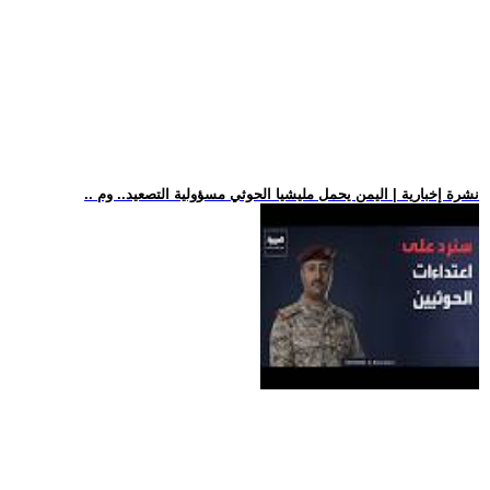
.. نشرة إخبارية | اليمن يحمل مليشيا الحوثي مسؤولية التصعيد.. وم