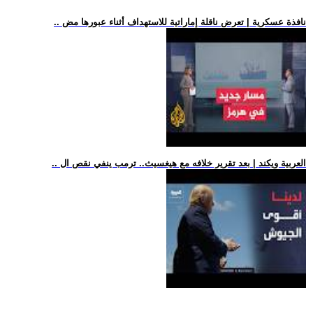
.. نافذة عسكرية | تعرض ناقلة إماراتية للاستهداف أثناء عبورها مض
.. العربية ويكند | بعد تقرير خلافه مع هيغسيث.. ترمب ينفي نقص ال