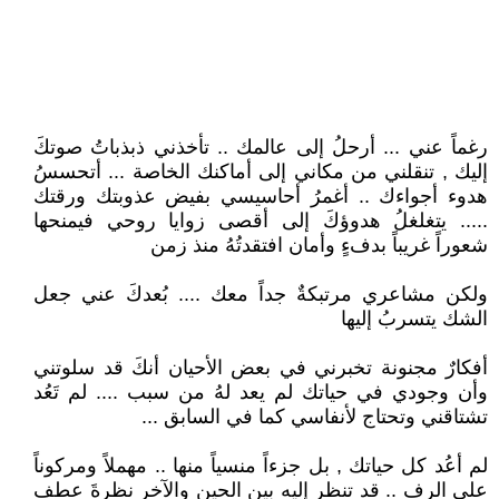
رغماً عني ... أرحلُ إلى عالمك .. تأخذني ذبذباتُ صوتكَ
إليك , تنقلني من مكاني إلى أماكنك الخاصة ... أتحسسُ
هدوء أجواءك .. أغمرُ أحاسيسي بفيض عذوبتك ورقتك
..... يتغلغلُ هدوؤكَ إلى أقصى زوايا روحي فيمنحها
شعوراً غريباً بدفءٍ وأمان افتقدتُهُ منذ زمن
ولكن مشاعري مرتبكةٌ جداً معك .... بُعدكَ عني جعل
الشك يتسربُ إليها
أفكارٌ مجنونة تخبرني في بعض الأحيان أنكَ قد سلوتني
وأن وجودي في حياتك لم يعد لهُ من سبب .... لم تَعُد
تشتاقني وتحتاج لأنفاسي كما في السابق ...
لم أعُد كل حياتك , بل جزءاً منسياً منها .. مهملاً ومركوناً
على الرف .. قد تنظر إليه بين الحين والآخر نظرةَ عطفٍ