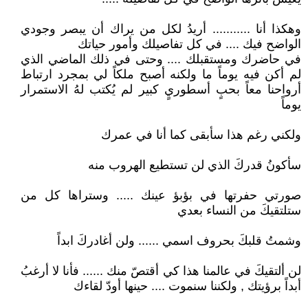
وهكذا أنا ........... أريدُ لكل من يراك أن يبصر وجودي
الواضح فيك .... في كل تفاصيلك وأمور حياتك
في حاضرك ومستقبلك .... وحتى في ذلك الماضي الذي
لم أكن فيه يوماً ما ولكنه أصبح ملكاً لي بمجرد ارتباط
أرواحنا معاً بحبٍ أسطوريٍ كبير لم يُكتب لهُ الاستمرار
يوماً
ولكني رغم هذا سأبقى كما أنا في عمرك
سأكونُ قدركَ الذي لن تستطيع الهروب منه
صورتي حفرتها في بؤبؤ عينك ..... وستراها كل من
ستلتقيكَ من النساء بعدي
وشمتُ قلبكَ بحروف اسمي ...... ولن أغادركَ ابداً
لن ألتقيكَ في عالمنا هذا كي أقتصّ منك ...... فأنا لا أرغبُ
أبداً برؤيتك , ولكننا سنموت .... حينها أودّ لقاءك