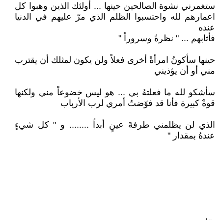
ستغمرني نشوة الصالحين حينها ... أولئك الذين وهبوا كل
اعمارهم لله واحتسبوا الظلم الذي مرّ عليهم في الدنيا
عنده
فأثابهم ... " نظرةً وسروراً "
حينها سأكونُ امرأةً أخرى فعلاً ولن يكون لمثلك أن يقترب
مني أو أن يؤذيني
سأشكو لله ما فعلتهُ بي ... هو ليس خضوعاً مني ولكنها
قوةٌ كبيرة فأنا قد فوّضتُ أمري لرب الأرباب
الذي لن يظلمني طرفةَ عينٍ أبداً ........ و " كل شيءٍ
عندهُ بمقدار "