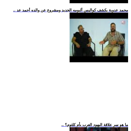
.. محمد عدوية يكشف كواليس ألبومه الجديد ومشروع عن والده أحمد عد
.. ما هو سر علاقة اليهود العرب بأم كلثوم؟