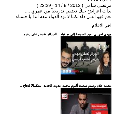
مرتضى شامي ( 2012 / 8 / 14 - 22:29 )
بدَأت أعراضُ حبكَ تختفي تدريجياً من عمري ....
نعم فهو أعتى داء لكننا لا نود الدواء معه أبداً يا حسناء
اخر الافلام
.. مهدي لعريبي: من السينما إلى -مافيا-... الجزائر تقبض على زعيم
.. محمد علام وهيثم سعيد: ألبوم محمد عدوية الجديد استكمالا لنجاح