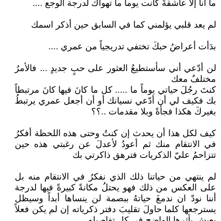
ما أنا إلا عاشقةً كانت يوماً ما تهواك لدرجة الوجع ....
لم يعد قلبي يؤلمني كما في السابق حين أذكر اسمك
بدَأت أعراضُ حبكَ تختفي تدريجياً من عمري ....
لن أدّعي أني سأستطيعُ العثور على حبٍ جديدٍ ... فالأمرُ
مختلفٌ معك
كنتَ رجُلَ حياتي يوماً ما ..... كل ما كانَ فيها كانَ مرتبطاً
بك فكيف لي أن أدّعي نسيانك أو أن أجعل عمري يرتبطُ
بغيركَ هكذا فجأةً وبلا مقدمات ..؟؟
كيف لكل هذا أن يحدث إن كنتُ وحتى هذه اللحظة أفكرُ
في الانتقام منك ثم أعودُ لأعدلَ عن رغبتي هذه حين
تتزاحمُ عليّ الذكريات فترهق ذاكرتي بك
لم ينتهي من حياتنا ذلك الذي نفكرُ في الانتقام منه بل
على العكس من ذلك فهو يحتلُ مكانةً كبيرةً فيها لدرجة
أننا نودّ ان ندمغَ حياتهُ ببصمة لن ينساها أبداً وسيظل
يسترجعها كلما حاولَ تقليبَ دفتر ذكرياته إن لم يكن فعلاً
يعيش بأثرها الواضح في كل تفاصيله .....