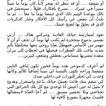
أو شفقة ..... أو قد تنظر له بفخر لأنهُ كان يوماً ما شيئاً
مميزاً في عمرك ... تسرحُ بأفكارك قليلاً , تستحضرُ في
بالك موعدنا اليتيم ذلك الذي جمعنا يوماً ما معاً .... ثم ما
تلبثُ أن تنفض عن رأسكَ كل الأفكار وغبار الذكريات
الذي قد يعلقُ بها لتفتح عينيك .........
تعود لممارسة حياتك العادية وتتركني هناك .... أرثي
نفسي بدموعٍ متحجرة لم يُكتب لها يوماً أن تجف أو أن لا
تنهمر من الأساس فتنهطلُ بقايا روحي معها مختلطةً بألمٍ
شديد يباغت تلك القطرات فيحيلها في لحظاتٍ إلى نيران
متقدة تتشربها مساماتي بعطشٍ وشغفٍ كبيرين ....
لم أعرف كدموعي هذه يوماً فحين تكون لباقي الناس
متنفساً وراحه تكون بالنسبة لي سبباً إضافياً للألم وكأنها
وُجدت كي تُحفّز الثورات في داخلي ضدك
كي تنتقم منك فأنتَ تعيشُ حياتك بدّعةٍ واستقرار وهدوءٍ
لا مثيل له حين أعيش أنا لوحدي مع كل تلك الحرائق التي
تجتاحني وبلا تحضير مسبقٍ ..... لم أعدّ العدّة لاستقبالها
فلستُ مجهزةً بصورةٍ كافية لها