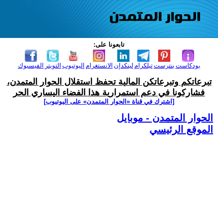
تابعونا على:
بودكاست
بنترست
تيلكرام
لينكدإن
الانستغرام
اليوتيوب
التويتر
الفيسبوك
تبرعاتكم وتبرعاتكن المالية تحفظ استقلال الحوار المتمدن،
فشاركونا في دعم استمرارية هذا الفضاء اليساري الحر
[اشترك في قناة ‫«الحوار المتمدن» على اليوتيوب]
الحوار المتمدن - موبايل
الموقع الرئيسي