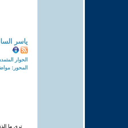
ياسر السا
الحوار المتمدن-العدد: 3817 - 12
المحور: مواض
ترى ما الذ