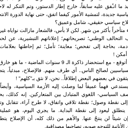
 ما اتـُفق عليه سابقاً، خارج إطار الدستور، وتم التنكر له لاح
ية جديدة، لتمشية الأمور كيفما اتفق، حتى نهاية الدورة الانتخ
صلاح سياسي حقيقي، شامل وعميق؟
متأخراً بأكثر من شهر. لكن لا بأس، فالشعار مازالت نواياه غي
التحالف الوطني؛ تصريحاتهم؛ إعلاناتهم التبشيرية، عن لح
مة، بحاجة إلى تفحص؛ معاينة؛ تأمل؛ ثم إحاطتها بعلامات 
 أمكن !
شخصياً، لا أتوقع - مع استحضار ذاكرة الـ 9 سنوات الماضية - 
ياسيين لصالح الناس.. أي طرف منهم. فالإصلاح، مبدئياً، ي
يثقون في بعضهم البعض إطلاقاً.. نحن، لا نثق بـ"كلهم" !
يستدعي فهماً عميقاً لما وصلت إليه الأزمة السياسية، وأيضا
ف السياسي- اللغوي المتبادل بين المتعاركين. إنه كذلك، بح
إلى نقطة وصول؛ نقطة تلاقي واتفاق، لا طرح آراء، تتقابل و
نطلق ليعود إلى نقطة البداية. ما يجري اليوم، هو عملية 
ن شيئاً لن ينتجُ عنها. والأهم من ذلك كله، أن الإصلاح يتط
لأنانية للتوجه صوبه، تصاحبها مصداقية.