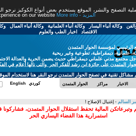
ة التصفح والنشر، الموقع يستخدم بعض أنواع الكوكيز نرجو النق
More info - المزيد
experience on our website
الفن
-
وكالة أنباء اليسار
-
وكالة أنباء العلمانية
-
وكالة أنباء العمال
-
وكا
الاقتصاد
-
اخبار الطب والعلوم
 الرئيسي لمؤسسة الحوار المتمدن
، علمانية، ديمقراطية، تطوعية وغير ربحية
ل مجتمع مدني علماني ديمقراطي حديث يضمن الحرية والعدالة الاجتم
حوار المتمدن على جائزة ابن رشد للفكر الحر والتى نالها أعلام في الفك
م مشاكل تقنية في تصفح الحوار المتمدن نرجو النقر هنا لاستخدام الموقع
كوردي
English
الاخبار
مراكز
الحوار المتمدن
ر السالم
- إغتيال الإصلاح !
 وتبرعاتكن المالية تحفظ استقلال الحوار المتمدن، فشاركونا 
استمرارية هذا الفضاء اليساري الحر