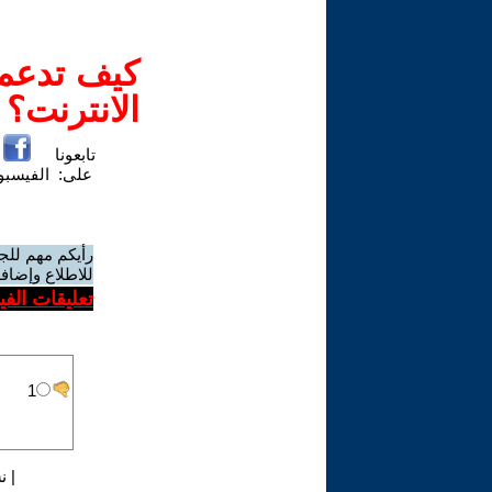
كيف تدعم-
الانترنت؟
تابعونا
على:
الفيسب
رأيكم مهم للج
للاطلاع وإضافة
تعليقات الف
|
ن