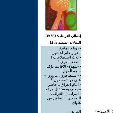
إجمالي القراءات: 39,563
المقالات المنشورة: 12
-
رؤيا برلمانية
-
حوار عابر للأشهر ..!
-
ثلاث استطلاعات !
-
صفعة أخرى !
-
-شهوة- الأقاليم تؤكد
حاجة الحوار !
-
-المتظاهرون مزورون- ..
على من تضحكون ؟
-
أيتام العراق .. حاضر
مجحف ومستقبل مرعب
-
البرلمان -العراقي-
البحريني .. تضامن من
هاواي
 الإصلاح؟
المزيد.....