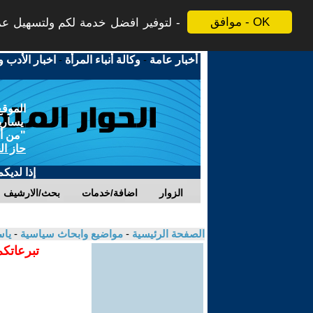
موافق - OK
لتوفير افضل خدمة لكم ولتسهيل عملي
أخبار عامة
-
وكالة أنباء المرأة
-
اخبار الأدب و
الموقع
يسارية
"من أج
حاز ال
إذا لديك
الزوار
اضافة/خدمات
بحث/الارشيف
الصفحة الرئيسية
-
مواضيع وابحاث سياسية
-
ياس
تبرعاتكم