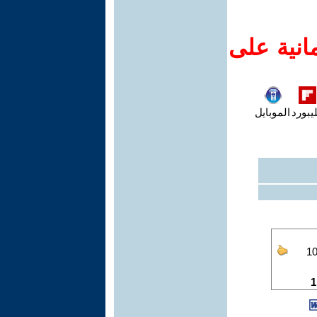
انية على
يبورد
الموبايل