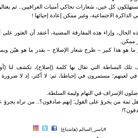
ستهلكون كل حين، شعارات تحاكي أمنيات العراقيين.. ثم يغتالون
 الذاكرة الاجتماعية، وغير ممكن إعادة إحيائها !
 الحال، وإزاء هذه المفارقة المضنية، أعتقد أن العثور على أ
ٌ ممكن.
 ما هو هذا كبير – طرح شعار الإصلاح – بقدر ما هو هيّن وب
تلك البساطة التي تقال بها كلمة (إصلاح)، تكشف لنا (أو 
 لعبتهم؛ مستمرون في إحباطنا، ثم: لا أكثر، إذ لا ضرورة 
اصلون الإسراف في التهام وليمة السلطة.
هل ثمة من يجرؤ على القول: إنهم صادقون؟.. من تراه يجرؤ ع
دقون؟!
#ياسر_السالم (هاشتاغ)