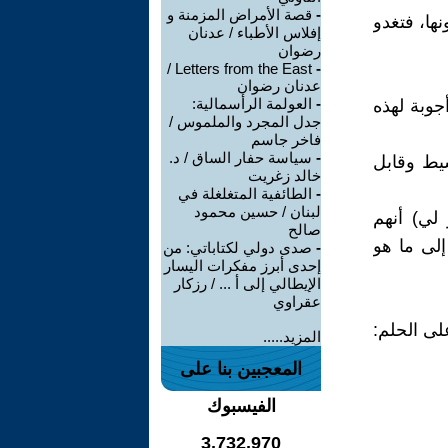
-
قصة الأمراض المزمنة و
ها، فتغدو
إفلاس الأطباء / عدنان
رضوان
Letters from the East /
-
عدنان رضوان
-
العولمة الرأسمالية:
جوبة لهذه
جدل المجرد والملموس /
فاخر جاسم
-
سياسة حفار الساق / د.
سيط وقابل
خالد زغريت
-
الطائفية المتغلغلة في
لبنان / حسين محمود
لي) أنهم
صالح
إلى ما هو
-
صدى دولي لكتاباتي: من
إحدى أبرز مفكرات اليسار
الإيطالي إلى أ ... / رزكار
عقراوي
لى الحلم:
المزيد.....
المعجبين بنا على
الفيسبوك
3,732,970