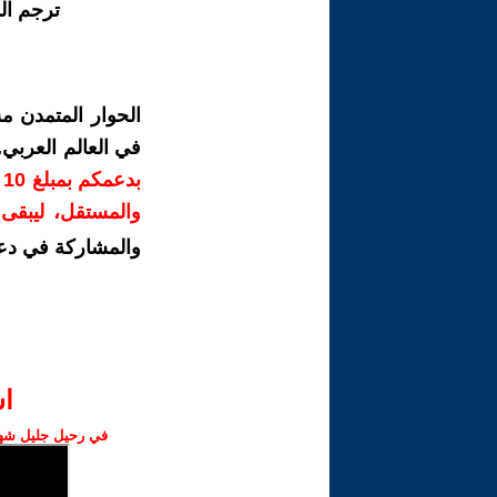
ترجم ال
الحوار المتمدن م
في العالم العربي
ب
والمستقل، ليبقى ص
والمشاركة في دع
ا‫
في رحيل جليل شهبا