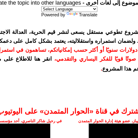
موضوع إلى لغات أخرى -
ate the topic into other languages
Powered by
Translate
شروع تطوعي مستقل يسعى لنشر قيم الحرية، العدالة الاجتم
. ولضمان استمراره واستقلاليته، يعتمد بشكل كامل على دعمك
دعمكم بمبلغ 10 دولارات سنويًا أو أكثر حسب إمكانياتكم، تساهمون في استم
وتًا قويًا للفكر اليساري والتقدمي
،
انقر هنا للاطلاع على 
م هذا المشروع
.
شترك في قناة «الحوار المتمدن» على اليوتيوب
ز، عضو هيئة إدارة الحوار المتمدن
في رحيل شاكر الناصري، أحد مؤسسي 