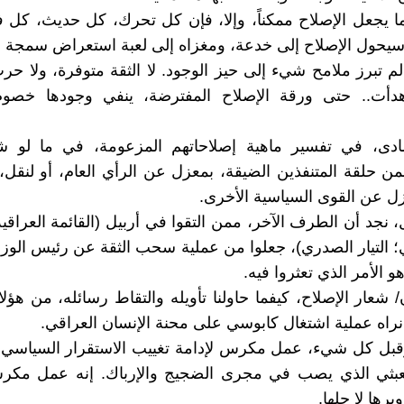
ا يجعل الإصلاح ممكناً، وإلا، فإن كل تحرك، كل حديث، كل
يحول الإصلاح إلى خدعة، ومغزاه إلى لعبة استعراض سمجة وب
لم تبرز ملامح شيء إلى حيز الوجود. لا الثقة متوفرة، ولا حرب
دأت.. حتى ورقة الإصلاح المفترضة، ينفي وجودها خصوم
ادى، في تفسير ماهية إصلاحاتهم المزعومة، في ما لو 
 حلقة المتنفذين الضيقة، بمعزل عن الرأي العام، أو لنقل
زل عن القوى السياسية الأخرى.
 نجد أن الطرف الآخر، ممن التقوا في أربيل (القائمة العراقية
؛ التيار الصدري)، جعلوا من عملية سحب الثقة عن رئيس الوزر
هو الأمر الذي تعثروا فيه.
/ شعار الإصلاح، كيفما حاولنا تأويله والتقاط رسائله، من هؤل
 نراه عملية اشتغال كابوسي على محنة الإنسان العراقي.
 وقبل كل شيء، عمل مكرس لإدامة تغييب الاستقرار السياسي
عبثي الذي يصب في مجرى الضجيج والإرباك. إنه عمل مكر
يرها لا حلها.