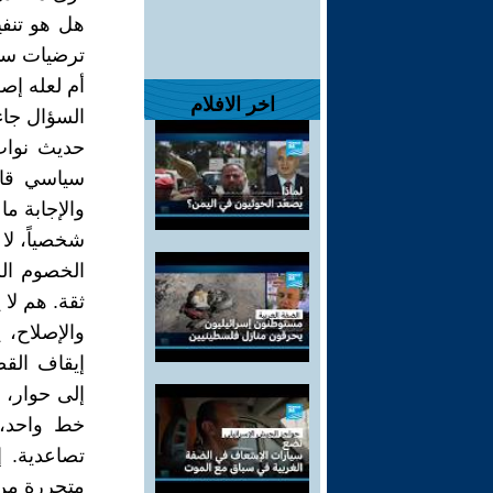
هل هو تنفيذ
ترضيات سياس
أم لعله إ
اخر الافلام
السؤال جاء 
حديث نواب 
سياسي قاد
والإجابة ما
الخصوم الس
ثقة. هم لا 
والإصلاح، 
إيقاف القص
إلى حوار، 
خط واحد، ي
تصاعدية. إ
متحررة من ا