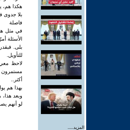
هكذا هم، ي
بلا جدوى في
فاصلة
في مثل هذه
الأسئلة أمر
بلى. فبقدر
للتأويل.
لاحظ معي، 
مستمرون في
أكثر..
بهذا هم يو
وبعد هذا، 
لو أنهم يص
المزيد.....