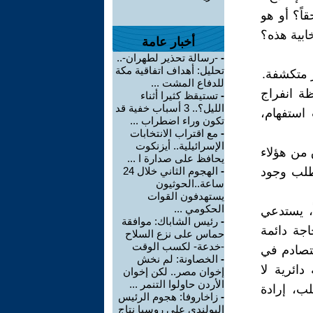
قاً؟ أو هو
ابية هذه؟
أخبار عامة
-
-رسالة تحذير لطهران-..
تحليل: أهداف اتفاقية مكة
ر متكشفة.
للدفاع المشت ...
ظة انفراج
-
تستيقظ كثيرا أثناء
الليل؟.. 3 أسباب خفية قد
استفهام،
تكون وراء اضطراب ...
-
مع اقتراب الانتخابات
الإسرائيلية.. أيزنكوت
ما هو خارق من هؤلاء
يحافظ على صدارة ا ...
تطلب وجود
-
الهجوم الثاني خلال 24
ساعة..الحوثيون
يستهدفون القوات
الحكومي ...
ً، يستدعي
-
رئيس الشاباك: موافقة
اجة دائمة
حماس على نزع السلاح
-خدعة- لكسب الوقت
تتصادم في
-
الخصاونة: لم نخش
دائرية لا
إخوان مصر.. لكن إخوان
الأردن حاولوا التنمر ...
لب، إرادة
-
زاخاروفا: هجوم الرئيس
البولندي على روسيا نتاج