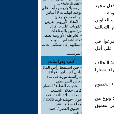
-عقد تاريخية- ...
 فعل مجرد
-
روسيا: باريس دأبت على
ائتة.
توجيه اتهامات لا أساس
لها لموسكو ولا ن ...
 العناوين
-
الاتحاد الأوروبي يفرض
عقوبات على 5 أفراد
 التحالف
مرتبطين بالصناعات ا ...
-
الشرطة الأوروبية تعتقل
ثلاثة أشخاص بسبب
شرعوا في
انتمائهم إلى شبكتي ت ...
، على أقل
المزيد.....
كتب ودراسات
؛ التحالف
-
حين استيقظ رأس المال
اء، شعارا
داخل الإنسان .. قراءة
ماركسية ثورية في ... /
رياض الشرايطي
اء الخصوم
-
ابجديات العطاء / انتصار
كامل جفلان الخشت
-
مجلة سلاح النقد، عدد
؛ ونوع من
جوان-جويلية-اوت 2026 /
مجلة سلاح النقد
س لتعميق
-
حقوق العصر / أحمد
التاوتي