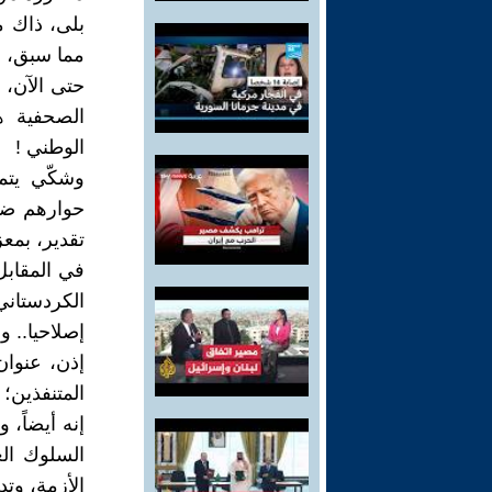
بلى، ذاك م
مما سبق، س
حتى الآن، 
الصحفية ه
الوطني !
وشكّي يتم
حوارهم ضمن
تقدير، بمع
في المقابل،
الكردستاني
إصلاحيا.. و
إذن، عنوان
المتنفذين؛
إنه أيضاً،
السلوك ال
الأزمة، وتدو