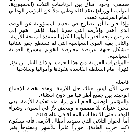
صحفي، وجود أتفاق بين الرئاسات الثلاث (الجمهورية،
النواب، الوزراء) بعقد لقاء وطني بدلاً عن المؤتمر الوطني
العام المرتقب عقده.
وإذا جاز لنا أن نتصارح في تحديد المسؤولية عن الوقت
الذي أهدر والأزمة التي صرنا إليها، فإنني أشير إلى
طرفين بوجه أخص، أولهما الكتل المتنفذة المنتجة للأزمة.
والثاني بقية القوى السياسية التي لم تستطع جمع شتاتها
فتشكل جبهة عريضة معارضة لتقويم مسيرة العملية
السياسية.
فالمبادرات الفردية من هذا الحزب أو ذاك التيار لن تؤثر
كثيراً، أمام السلطة الفاسدة بنفوذها وأموالها وسلاحها.
فاصلة
حتى الآن ليس هناك حل للازمة. وهذه نقطة الإجماع
الوحيدة بين جميع أطرافها من دون استثناء.
والمؤتمر الوطني العام الذي يراد منه تفكيك الأزمة، بقي
مجرد عنوان بلا مضمون، ومحض ذرٍّ في العيون، وشراء
للوقت حتى الانتخابات المقبلة في عام 2014.
أما الحوار الثلاثي الذي بصدده أبطال الأزمة. فأنه سيكون
(كما جرت العادة)، حواراً عابراً للأشهر ومفتوحاً بغير