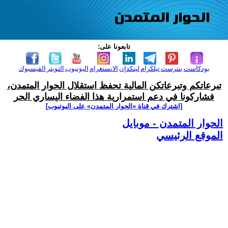
تابعونا على:
بودكاست
بنترست
تيلكرام
لينكدإن
الانستغرام
اليوتيوب
التويتر
الفيسبوك
تبرعاتكم وتبرعاتكن المالية تحفظ استقلال الحوار المتمدن،
فشاركونا في دعم استمرارية هذا الفضاء اليساري الحر
[اشترك في قناة ‫«الحوار المتمدن» على اليوتيوب]
الحوار المتمدن - موبايل
الموقع الرئيسي