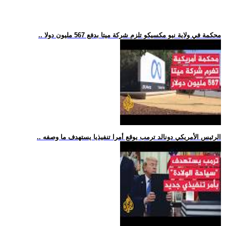
.. محكمة في ولاية نيو مكسيكو تلزم شركة ميتا بدفع 567 مليون دولا
.. الرئيس الأمريكي دونالد ترمب يوقع أمرا تنفيذيا يستهدف ما وصفه