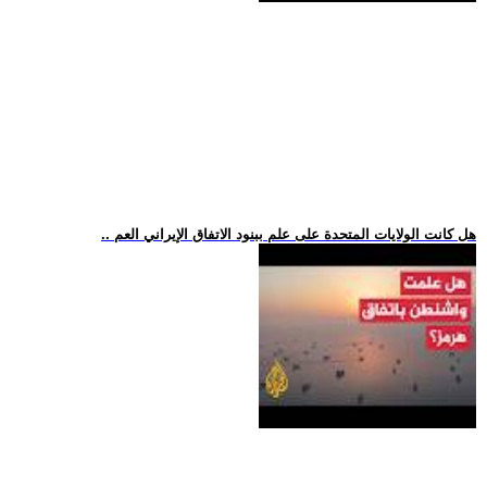
.. هل كانت الولايات المتحدة على علم ببنود الاتفاق الإيراني العم