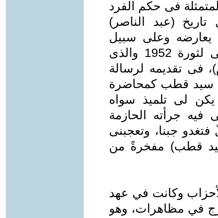
لمتمثلة فى حكم الفرد
تاريخ (عبد الناصر)
 يعارضه وعلى سبيل
المثال: (سيد قطب) المفكر الحقيقى لثورة 1952 والذى
)، فى تقديمه لرسالة
اها سيد قطب كمحاضرة
 يكن لى تلميذ سواه
 فيه جرأته الحازمة
لّ فتغدو جبنا، وتعجبنى
(سيد قطب) مفخرةً من
لأحزاب وكانت في عهد
خرج في مظاهرات، وهو