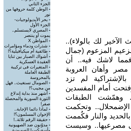
الجزء الثاني
-
الوطن كلمة حروفها من
نور
-
بحر الأيديولوجيات-
الجزء الأول
-
المصري لايستسلم..
يموت أو ينتصر
الآخير لك بالولاء)..
-
المواطن X
-
شذرات ودماء ومؤامرات
زعيم المزعوم (جمال
-
طائفية أم ميكيافيلية؟!
-
أشواك الصبار بين ثنايا
 فمما لاشك فيه.. أن
العقيدة العسكرية
-
المتغيرات فى تركيبة
مصر وأهان العروبة
الطبقة العاملة
الإشتراكية لم تزد
بالمحروسة
-
الصومال تستغيث.. فهل
 وفتحت أمام المفسدين
من مجيب؟!
-
أشهر منذ بداية إندلاع
. وهمّشت الطبقات
الثورة السورية والمحصلة
صفر!
الإضمحلال.. وتحكمت
-
لماذا دائما الإجابة..
الحديد والنار فكُممت
الإخوان المسلمون؟!
-
حقيقة الرقم ثلاثة..!
لى مصرعيها.. وسيست
-
مدوّنون ضد الصهيونية
وأسفيكسيا الصهيونية