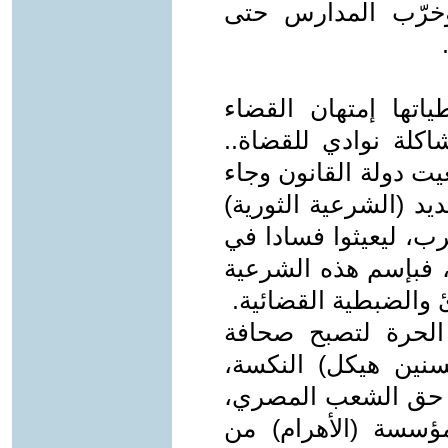
 وخرّب المدارس حتى
اتها إمتهان القضاء
كلة نوادي للقضاة..
يت دولة القانون وجاء
د (الشرعية الثورية)
ب، ليعيثوا فسادا في
فبإسم هذه الشرعية
ئ والضبطية القضائية.
 الحرة لتصبح صحافة
نين هيكل) النكسة،
 حق الشعب المصري،
سسة (الأهرام) من