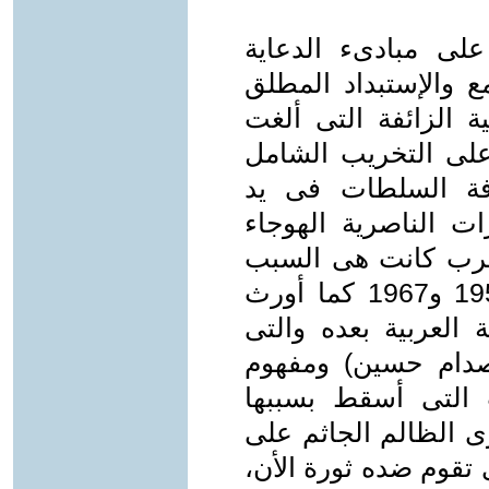
لى مبادىء الدعاية
ع والإستبداد المطلق
ة الزائفة التى ألغت
على التخريب الشامل
فة السلطات فى يد
ت الناصرية الهوجاء
العرب كانت هى السبب
الأول فى كافة الإنتكاسات ومنها 1956 و1967 كما أورث
ة العربية بعده والتى
صدام حسين) ومفهوم
ت التى أسقط بسببها
م السورى الظالم الجاثم على
تقوم ضده ثورة الأن،