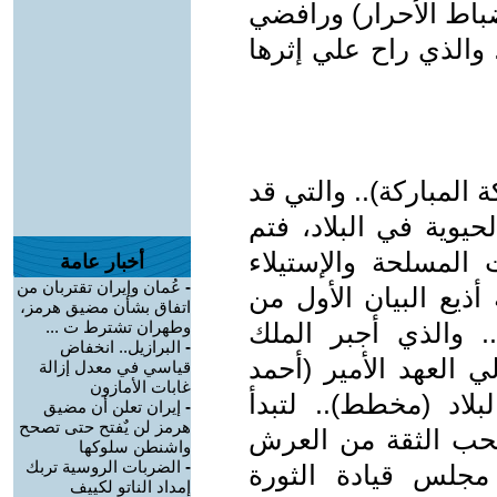
باط الأحرار) ورافضي
والذي راح علي إثرها
 المباركة).. والتي قد
وية في البلاد، فتم
المسلحة والإستيلاء
أخبار عامة
-
عُمان وإيران تقتربان من
أذيع البيان الأول من
اتفاق بشأن مضيق هرمز،
 والذي أجبر الملك
وطهران تشترط ت ...
-
البرازيل.. انخفاض
 العهد الأمير (أحمد
قياسي في معدل إزالة
غابات الأمازون
لبلاد (مخطط).. لتبدأ
-
إيران تعلن أن مضيق
هرمز لن يٌفتح حتى تصحح
حب الثقة من العرش
واشنطن سلوكها
-
الضربات الروسية تربك
مجلس قيادة الثورة
إمداد الناتو لكييف