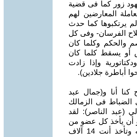
ود زور كما فى قضية
املة المعارضين لهم
م يرتكبوها كما حدث
اح الفرسان- وفى كل
م والحكم وكلما كان
 أو يسقط كلما كان
دكتاتورية وإذا زادت
وا أباطرة جلادين).
كنا أنا و(جمال عبد
ي الضباط فى الزمالك
 (عبد الناصر): لقد
هو أن يأخذ كل عضو من
أعضاء مجلس القيادة 10 ألاف جنيه وتأخذ أنت 14 آلاف