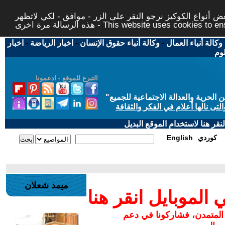
 أنواع الكوكيز نرجو النقر على الزر - موافق - لكي لاتظهر
This website uses cookies to ensure you ge
وكالة أنباء العمال
-
وكالة أنباء حقوق الإنسان
-
اخبار الرياضة
-
اخبار
لوم
التبرع للموقع - ادعمونا
حرية والعدالة الاجتماعية للجميع
"
تى نالها أعلام في الفكر والثقافة
قر هنا لاستخدام الموقع البديل
كوردي
English
ميمد شعلان
لموبايل انقر هنا
 المتمدن، فشاركونا في دعم