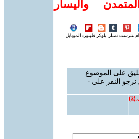
متمدن واليسار
م
بنترست
تمبلر
بلوكر
فليبورد
الموبايل
عليق على الموضوع
نرجو النقر على -
 (
3
)