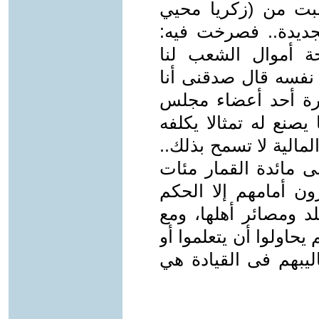
ف.. وقد طلبت من (زكريا محيي
لجديدة.. فصرخت فيه:
 أموال الشعب لنا
فسه قال صدقنى أنا
رة أحد أعضاء مجلس
يصنع له تمثالا يكلفه
لمالية لا تسمح بذلك..
مائدة القمار مئات
رون أمامهم إلا الحكم
لد ومصائر أهلها، ومع
حاولوا أن يتعلموا أو
يبهم فى القيادة هي