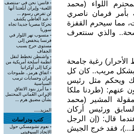
سة المحترم اللواء (محمد
-
فانس: نحن في -منتصف
اللعبة- وإيران أبلغتنا أنها
 بأمر فرمان ناصري
لن تفرض رسوم ...
-
عبد العاطي يكشف
ت، مما سيحرم القفزة
تحركا مصريا جديدا تجاه
سوريا
اسحة.. والذي سنتعرف
-
منسوب نهر اللوار في
فرنسا ينخفض إلى
مستوى حرج بسبب
الجفاف
-
واشنطن تخطط لنقل
الأحرار) رغبة جامحة
أنظمة أسلحة أمريكية من
تركيا إلى أوكرانيا
 بشكل مريب.. كان كل
-
اتفاق هرمز.. طموحات
إيران وحسابات ترمب
لك ويحكم مثل رئيس
السياسية
ن عنهم: (طردنا ملكا
-
ما أبرز بنود الاتفاق
الإيراني العُماني المحتمل
لمقولة المشير (محمد
بشأن مضيق هرم ...
لسابق ورئيس أركان
المزيد.....
ندما قال: (إن الرجل
كتب ودراسات
..)، فقد خرج الجيش
-
نعوم تشومسكي حول
الاتحاد السوفيتي