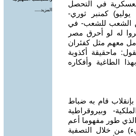
العسكرية في التحصل
المزيد.....
علي أهدافها ومكاسب إنقلاب (23 يوليو) كمنبر ثوري-
من الشعب للشعب- في
وا له لو أحرق مصر
مل معهم مثل كفئران
قول: ماحقيقة أكذوبة
ت بهذا الطاغية وأفكاره
بإنقلاب قام به ضباط
لكية- وبيروقراطية
الذي طور مفهوما أعم
ء) من خلال التصفية