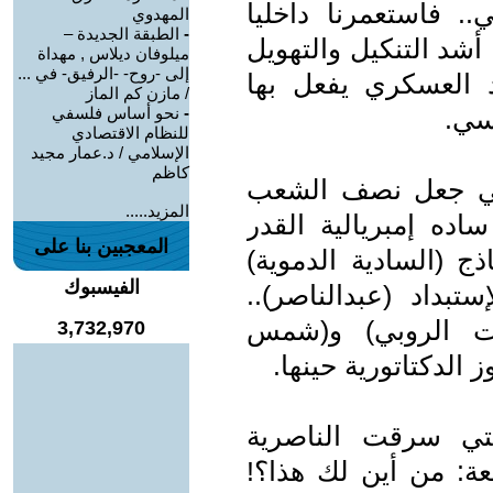
.. فاستعمرنا داخليا
المهدوي
-
الطبقة الجديدة –
أشد التنكيل والتهويل
ميلوفان ديلاس , مهداة
إلى -روح- -الرفيق- في ...
 العسكري يفعل بها
/ مازن كم الماز
سي.
-
نحو أساس فلسفي
للنظام الاقتصادي
الإسلامي / د.عمار مجيد
كاظم
 حتي جعل نصف الشعب
المزيد.....
ه إمبريالية القدر
المعجبين بنا على
ج (السادية الدموية)
الفيسبوك
داد (عبدالناصر)..
وت الروبي) و(شمس
3,732,970
الدكتاتورية حينها.
 حتي سرقت الناصرية
: من أين لك هذا؟!