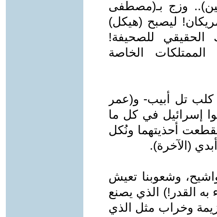
ن).. وزج بـ(مصطفى
ريكان! ليصبح (هيكل)
 الحقيقي للصحيفة!
 الممتلكات الخاصة
 كلب تل أبيب- و(عمر
وا إسرائيل في كل ما
طعت أحذيتهما ونُكل
دي (الآخرة).
واشيح، وشعوبنا تعيش
به القدر!) الذي يصنع
يمة وخراب مثل الذي