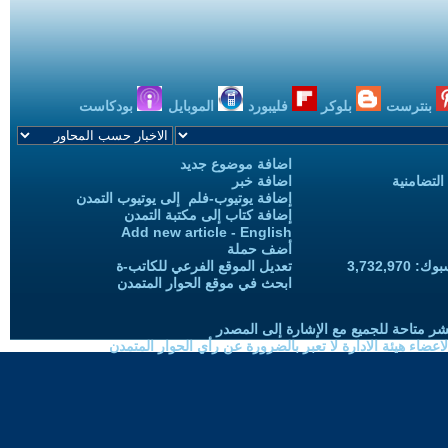
بنترست
بلوكر
فليبورد
الموبايل
بودكاست
اضافة موضوع جديد
التضامنية
اضافة خبر
إضافة يوتيوب-فلم إلى يوتيوب التمدن
إضافة كتاب إلى مكتبة التمدن
Add new article - English
أضف حملة
3,732,97
تعديل الموقع الفرعي للكاتب-ة
ابحث في موقع الحوار المتمدن
شر متاحة للجميع مع الإشارة إلى المصدر
ضاء هيئة الادارة لا تعبر بالضرورة عن رأي الحوار المتمدن