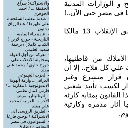
و الوزارات المدنية
والاشتراكية: صراع
الحقيقة ... / أحمد
ا فى مصر حتى الآن..!
الجوهري
-
عندما تنقلب السلحفاة
على ظهرها / عبدالرزاق
دحنون
نعم أُلغيت الملكية ونُفي ملك.. فخلق الإنقلاب 13 مالكا
-
إعادة بناء المادية
التاريخية - جورج لارين (
الكتاب كاملا ) / ترجمة
سعيد العليمى
-
معركة من أجل الدولة
أملاك من قاطنيها،
ومحاولة الانقلاب على
جورج حاوي / محمد علي
علي كل فلاح.. إلا أن
مقلد
ن قرار متسرع وغير
-
الحزب الشيوعي
العراقي... وأزمة الهوية
ر لكسب تأييد شعبي
الايديولوجية..! مقاربة ... /
فارس كمال نظمي
ظام ناصر 52، ويعد هذا القانون بمثابة كارثة
-
التوتاليتاريا مرض
الأحزاب العربية / محمد
ثار مدمرة وكارثية
علي مقلد
-
الطريق الروسى الى
وم.
الاشتراكية / يوجين فارغا
-
الشيوعيون في مصر
المعاصرة / طارق