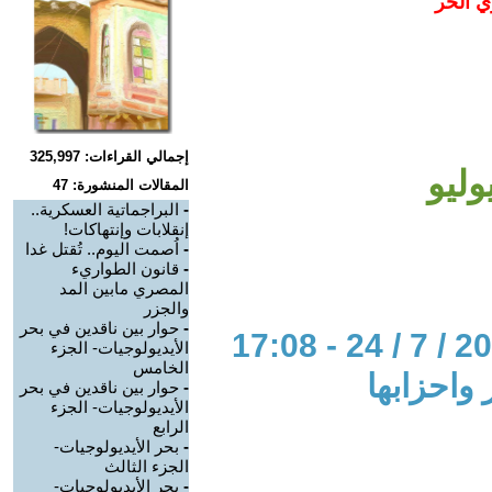
ي الحر
إجمالي القراءات: 325,997
المقالات المنشورة: 47
-
البراجماتية العسكرية..
إنقلابات وإنتهاكات!
-
اُصمت اليوم.. تُقتل غدا
-
قانون الطواريء
المصري مابين المد
والجزر
-
حوار بين ناقدين في بحر
الأيديولوجيات- الجزء
الخامس
واحزابها
-
حوار بين ناقدين في بحر
الأيديولوجيات- الجزء
الرابع
-
بحر الأيديولوجيات-
الجزء الثالث
-
بحر الأيديولوجيات-