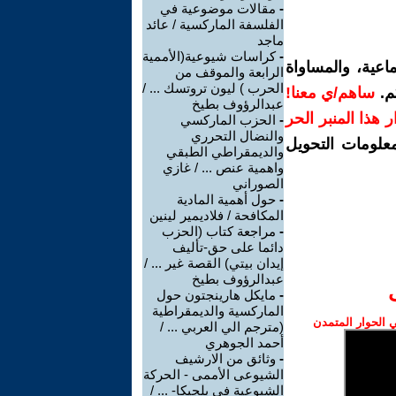
-
مقالات موضوعية في
الفلسفة الماركسية / عائد
ماجد
-
كراسات شيوعية(الأممية
اعية، والمساواة
الرابعة والموقف من
الحرب ) ليون تروتسك ... /
م.
ساهم/ي معنا!
عبدالرؤوف بطيخ
رار هذا المنبر الحر
-
الحزب الماركسي
والنضال التحرري
معلومات التحويل
والديمقراطي الطبقي
واهمية عنص ... / غازي
الصوراني
-
حول أهمية المادية
المكافحة / فلاديمير لينين
-
مراجعة كتاب (الحزب
دائما على حق-تأليف
إيدان بيتي) القصة غير ... /
عبدالرؤوف بطيخ
-
مايكل هارينجتون حول
الماركسية والديمقراطية
الحوار المتمدن
(مترجم الي العربي ... /
أحمد الجوهري
-
وثائق من الارشيف
الشيوعى الأممى - الحركة
الشيوعية في بلجيكا- ... /