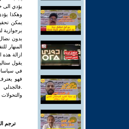
يؤدي الى خط
وهكذا يؤدي
يمكن تحقيق
برجوازية لت
بدون نضال 
المنهار لل
ازالة هذه 
يقول ستالي
في سياساتن
فهو يعترف
.فالجدلي 
والتحولات ا
ترجم ال