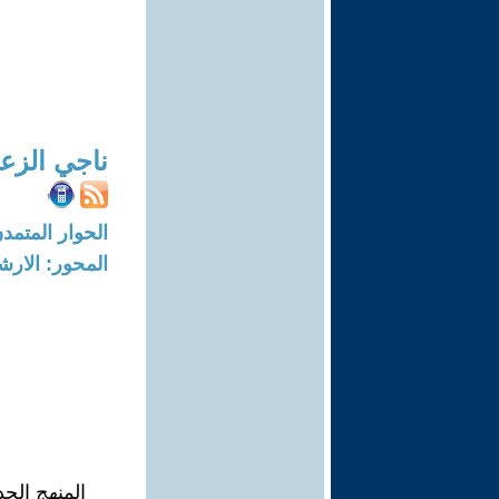
ناجي الزع
الحوار المتمدن-العدد: 3788 - 12
المحور: الار
المنهج الج