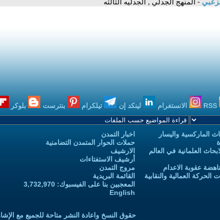
لزعبي
- المنهج الجدلي , الجدليه الثالثه
RSS
الانستغرام
لينكد إن
تيلكرام
بنترست
بلوكر
ث الماركسية واليسار
اخبار التمدن
ة
حملات الحوار المتمدن التضامنية
حاث العلمانية في العالم
الارشيف
أرشيف الاستفتاءات
اهضة عقوبة الاعدام
مروج التمدن
الحركة العمالية والنقابية
القائمة البريدية
المعجبين بنا على الفيسبوك: 3,732,970
English
حقوق النسخ واعادة النشر متاحة للجميع مع الإشا