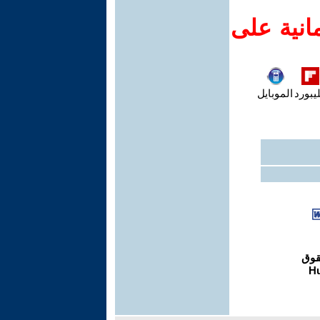
انية على
يبورد
الموبايل