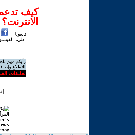
كيف تدعم-
الانترنت؟
تابعونا
على:
الفيسب
رأيكم مهم للج
للاطلاع وإضافة
تعليقات الف
|
ن