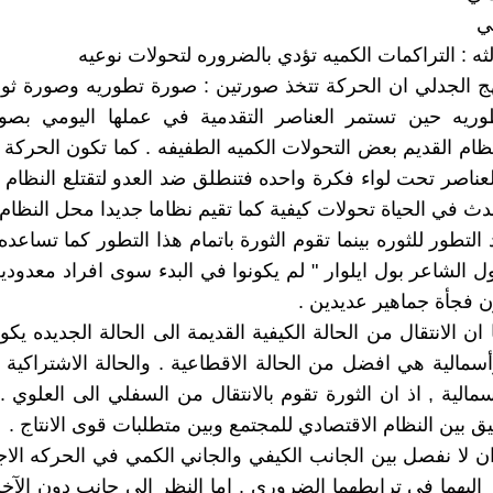
ي
الثه : التراكمات الكميه تؤدي بالضروره لتحولات نوعيه
نهج الجدلي ان الحركة تتخذ صورتين : صورة تطوريه وصورة ثو
وريه حين تستمر العناصر التقدمية في عملها اليومي بصورة
ظام القديم بعض التحولات الكميه الطفيفه . كما تكون الحركة 
لعناصر تحت لواء فكرة واحده فتنطلق ضد العدو لتقتلع النظام 
ث في الحياة تحولات كيفية كما تقيم نظاما جديدا محل النظام ا
التطور للثوره بينما تقوم الثورة باتمام هذا التطور كما تساعد
ل الشاعر بول ايلوار " لم يكونوا في البدء سوى افراد معدودين 
 فجأة جماهير عديدين .
ان الانتقال من الحالة الكيفية القديمة الى الحالة الجديده يكو
رأسمالية هي افضل من الحالة الاقطاعية . والحالة الاشتراكي
سمالية , اذ ان الثورة تقوم بالانتقال من السفلي الى العلوي . ل
يق بين النظام الاقتصادي للمجتمع وبين متطلبات قوى الانتاج .
ن لا نفصل بين الجانب الكيفي والجاني الكمي في الحركه الاج
اليهما في ترابطهما الضروري . اما النظر الى جانب دون الآخ