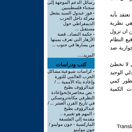
رسائل الدعم الموجهة إلى
سجناء فلسطينيين
-
فوز عبدول السيد يشعل
عتقد بأنه
معركة داخل الحزب
 هي نظرية
الديمقراطي حول
مستقبل ...
ن ان تزول
-
حكمة التضاد.. قصة
يع النظام
الأزهار التي تعرف يمينها
من يسارها في جنوب ...
جوازية ضد
المزيد.....
ي لا نخطئ
كتب ودراسات
-
كراسات شيوعية:مشاكل
لي الوحيد
الحزب العالمي للثورة
تطور كمي
وإعادة بناء الأممية ... /
عبدالرؤوف بطيخ
ت الكمية
-
نص محاضرة(نحوإعادة
النظرفي مكانةتروتسكي
في تاريخ القرن العشر ... /
عبدالرؤوف بطيخ
-
المهم هو تغييره ..
مقدمة إلي الفلسفة
الماركسية - جون مولينو /
Transl
جون مولينو