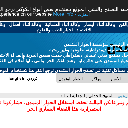
ة التصفح والنشر، الموقع يستخدم بعض أنواع الكوكيز نرجو النق
More info - المزيد
experience on our website
الفن
-
وكالة أنباء اليسار
-
وكالة أنباء العلمانية
-
وكالة أنباء العمال
-
وكا
الاقتصاد
-
اخبار الطب والعلوم
 الرئيسي لمؤسسة الحوار المتمدن
، علمانية، ديمقراطية، تطوعية وغير ربحية
ل مجتمع مدني علماني ديمقراطي حديث يضمن الحرية والعدالة الاجتم
حوار المتمدن على جائزة ابن رشد للفكر الحر والتى نالها أعلام في الفك
م مشاكل تقنية في تصفح الحوار المتمدن نرجو النقر هنا لاستخدام الموقع
كوردي
English
الاخبار
مراكز
الحوار المتمدن
لزعبي
- المنهج الجدلي , الجدليه الثالثه
 وتبرعاتكن المالية تحفظ استقلال الحوار المتمدن، فشاركونا 
استمرارية هذا الفضاء اليساري الحر