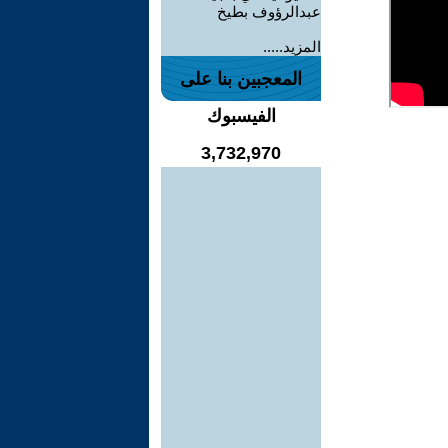
عبدالرؤوف بطيخ
المزيد.....
المعجبين بنا على
الفيسبوك
3,732,970