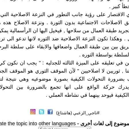
أ كبير .
 الاقتصار على رؤية جانب التطور في النزعة الاصلاحية التي ت
 الاصلاحات الاجتماعية بدون الثورة . ونزعة الاصلاح هذه
جريد طبقة العمال من سلاحها , فيخيل اليها ان الرأسمالية يمك
. وهكذا تكون النزعة الاصلاحية ضد الثوره لانها تدعو الى ترق
تفريق بين بين طبقة العمال واضعافها والابقاء على سلطة البر
السلطة بواسطة الثوره .
ن في تعليقه على الميزة الثالثه للجدليه : " يجب ان نكون ك
ا , ثوريين لا اصلاحيين " لآن الموقف الثوري هو الموقف الجد
 بضرورة التحولات الكيفية بصورة موضوعيه وهي نتيجة ل
يدرك حركة الواقع على انها تجمع بالضرورة بين التحولا
لكيفية فيوحد بينهما في نشاطه العملي .
#ناجي_الزعبي (هاشتاغ)
موضوع إلى لغات أخرى -
ate the topic into other languages