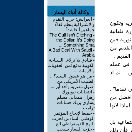
وكالة أنباء اليسار
-
العرائش: حزب التقدم
ريه وتكون
والاشتراكية ينظم لقاءً
جماهيرياً حاشداً ...
 تلقائية
The Gulf Isn’t Ditching
-
ثورية حين
the Dollar. It’s Doing
Something Sma ...
القديم من
A Bad Deal With Saudi
-
Arabia
لقديم .
-
فنادق بلا نزلاء.. السياحة
ه في عمله
الكوبية تدفع ثمن العقوبات
والأزمات ...
... ثم اذ
-
من هو عبدول السيد؟...
الطبيب الأمريكي من
أصول مصرية وأحد أبر ...
ن تقدما" .
-
انتخابات نيويورك -
ة افضل من
زهران ممداني مسلم
يساري يربك حسابات
ماذا لانها
ترامب ...
-
جميعا لإنجاح المؤتمر
الوطني السادس لحزب
تماعية بل
النهج الديمقراطي الع ...
-
حزب اليسار يسحب
ر فأن ذلك