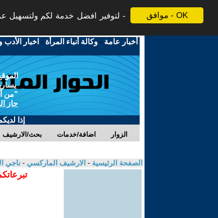
موافق - OK
لتوفير افضل خدمة لكم ولتسهيل عملي
أخبار عامة
-
وكالة أنباء المرأة
-
اخبار الأدب و
الموقع
يسارية
"من أج
حاز ال
إذا لديك
الزوار
اضافة/خدمات
بحث/الارشيف
الصفحة الرئيسية
-
الارشيف الماركسي
-
ناجي ا
تبرعاتكم