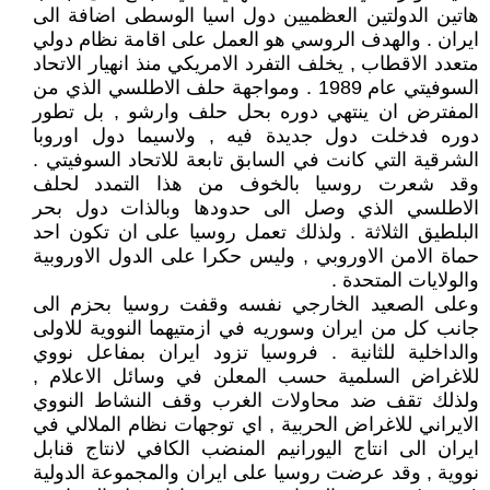
هاتين الدولتين العظميين دول اسيا الوسطى اضافة الى
ايران . والهدف الروسي هو العمل على اقامة نظام دولي
متعدد الاقطاب , يخلف التفرد الامريكي منذ انهيار الاتحاد
السوفيتي عام 1989 . ومواجهة حلف الاطلسي الذي من
المفترض ان ينتهي دوره بحل حلف وارشو , بل تطور
دوره فدخلت دول جديدة فيه , ولاسيما دول اوروبا
الشرقية التي كانت في السابق تابعة للاتحاد السوفيتي .
وقد شعرت روسيا بالخوف من هذا التمدد لحلف
الاطلسي الذي وصل الى حدودها وبالذات دول بحر
البلطيق الثلاثة . ولذلك تعمل روسيا على ان تكون احد
حماة الامن الاوروبي , وليس حكرا على الدول الاوروبية
والولايات المتحدة .
وعلى الصعيد الخارجي نفسه وقفت روسيا بحزم الى
جانب كل من ايران وسوريه في ازمتيهما النووية للاولى
والداخلية للثانية . فروسيا تزود ايران بمفاعل نووي
للاغراض السلمية حسب المعلن في وسائل الاعلام ,
ولذلك تقف ضد محاولات الغرب وقف النشاط النووي
الايراني للاغراض الحربية , اي توجهات نظام الملالي في
ايران الى انتاج اليورانيم المنضب الكافي لانتاج قنابل
نووية , وقد عرضت روسيا على ايران والمجموعة الدولية