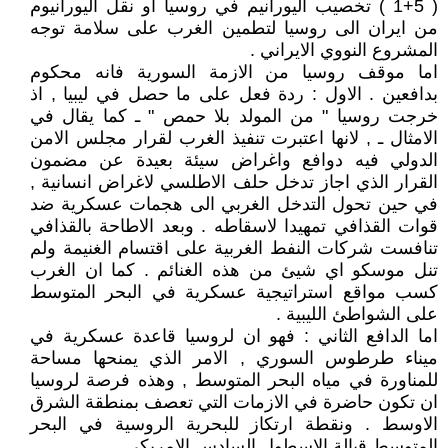
( 5+1 ) تخصيب اليورانيم في روسيا او نقل اليورانيوم
من ايران الى روسيا لتطمين الغرب على سلامة توجه
المشروع النووي الايراني .
اما موقف روسيا من الازمة السورية فانه محكوم
بدافعين . الاول : ردة فعل على ما حصل في ليبيا , اذ
خرجت روسيا " من المولد بلا حمص " ـ كما يقال في
الامثال ـ , لانها اعتبرت تنفيذ الغرب لقرار مجلس الامن
الدولي فيه دوافع واغراض سيئة بعيدة عن مضمون
القرار الذي اجاز تدخل حلف الاطلسي لاغراض انسانية ,
في حين تحول التدخل الغربي الى هجمات عسكرية ضد
قوات القذافي تمهيدا لاسقاطه . وبعد الاطاحة بالقذافي
تنافست شركات النفط الغربية على اقتسام الغنيمة ولم
تنل موسكو اي شيئ من هذه الغنائم . كما ان الغرب
كسب مواقع استراتيجية عسكرية في البحر المتوسط
على الشواطئ الليبية .
اما الدافع الثاني : فهو ان لروسيا قاعدة عسكرية في
ميناء طرطوس السوري , الامر الذي يمنحها مساحة
للمناورة في مياه البحر المتوسط , وهذه فرصة لروسيا
ان تكون حاضرة في الازمات التي تعصف بمنطقة الشرق
الاوسط . ونقطة ارتكاز للبحرية الروسية في البحر
المتوسط قبالة الاسطول السادس الامريكي .