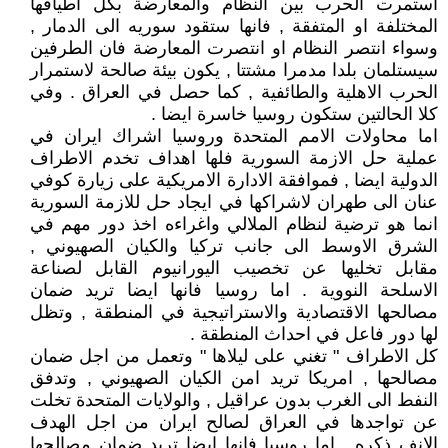
استمرت الحرب بين النظام والمعارضة بكل اطيافها
المختلفة او المتفقة , فانها ستقود سوريه الى الدمار ,
وسواء انتصر النظام او انتصرت المعارضة فان الطرفين
سيستلمان بلدا مدمرا مشتتا , يكون بيئة صالحة لاستمرار
الحرب الاهلية والطائفية , كما حصل في العراق . وفي
كلا الحالتين ستكون روسيا خاسرة ايضا .
اما محاولات الامم المتحدة وروسيا اشراك ايران في
عملية حل الازمة السورية فلها اهداف تخدم الاطراف
الدولية ايضا , فموافقة الادارة الامريكية على زيارة كوفي
عنان الى طهران لاشراكها في ايجاد حل للازمة السورية
انما هو ترضية لنظام الملالي واغراءه اخذ دور مهم في
الشرق الاوسط الى جانب تركيا والكيان الصهيوني ,
مقابل تخليها عن تخصيب اليورانيوم القابل لصناعة
الاسلحة النووية . اما روسيا فانها ايضا تريد ضمان
مصالحها الاقتصادية والاستراتيجية في المنطقة , وتظل
لها دور فاعل في احداث المنطقة .
كل الاطراف " تغني على ليلاها " وتعمل من اجل ضمان
مصالحها , امريكا تريد امن الكيان الصهيوني , وتدفق
النفط الى الغرب بدون عراقيل , والولايات المتحدة تخلت
عن تواجدها في العراق لصالح ايران من اجل الهدف
الانف ذكره . اما روسيا فانها ايضا تريد ضمان مصالحها