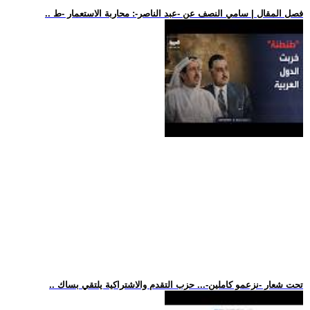
.. فصل المقال | سامي النصف عن -عبد الناصر-: محاربة الاستعمار -ط
.. تحت شعار -نزعمو كاملين-... حزب التقدم والاشتراكية يلتقي بساك