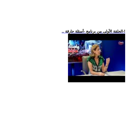
.. الحلقة الأولى من برنامج -أسئلة حارقة-!