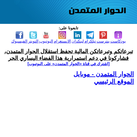
تابعونا على:
بودكاست
بنترست
تيلكرام
لينكدإن
الانستغرام
اليوتيوب
التويتر
الفيسبوك
تبرعاتكم وتبرعاتكن المالية تحفظ استقلال الحوار المتمدن،
فشاركونا في دعم استمرارية هذا الفضاء اليساري الحر
[اشترك في قناة ‫«الحوار المتمدن» على اليوتيوب]
الحوار المتمدن - موبايل
الموقع الرئيسي