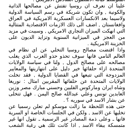
علينا ان نعرف ان روسيا تفتش عن مصالحها الذاتية
والكونية , وان تكون شريكة في رسم السياسة الدولية
ولاسيما بعد الانكسارات العسكرية الامريكية في العراق
وافغانستان , اضف الى ذلك الازمات الاقتصادية المتتالية
التي انهكت الميزان التجاري الامريكي , وسببت في مزيد
من العجز في الميزانية السنوية وتزايد الديون على
الخزينة الامريكية .
واذا اقتضت مصالح روسيا التخلي عن اي نظام في
العالم النامي فانها سوف تحذو حذو الغرب الذي يغلب
مصالحه على مصالح الدول , ولنا في سياسة الولايات
المتحدة ازاء حلفائها خير دليل على انتهازيتها والمعايير
المزدوجة التي تتبعها في القضايا الدولية , فقد تخلت
الولايات المتحدة عن حلفائها المقربين امثال : نوريغا
وشاه ايران وماركوس الفلبين وحسني مبارك مصر وزين
العابدين تونس وعلي عبدالله صالح اليمن . فهل تتخلى
عن بشار الاسد في سوريه ؟ .
حتى هذه اللحظة ما زالت موسكو لم تعلن رسميا عن
تخليها عن الاسد , ولكن في الجلسات الخاصة او السرية
فانها ـ وعلى ذمة المصادر غير الرسمية ـ تقول انها غير
متمسكة ببقاء الاسد , اذا كانت تلك هي رغبة الشعب