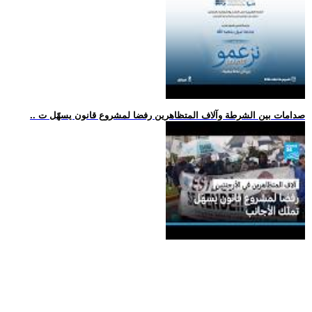
.. صدامات بين الشرطة وآلاف المتظاهرين رفضا لمشروع قانون يسهّل ت