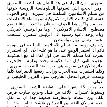
السوري . وان القرار في هذا الشان هو للشعب السوري
. ومن الحجج التي تسوقها الدبلوماسية الروسية خوفها
من تسلم الاسلاميين السلطة في سوريه , وهو الخوف
نفسه الذي كانت الادارة الامريكية تبديه اثناء الانتفاضات
العربية , ولكن هذا الخوف سرعان ما تبدد , وبتنا نسمع
مصطلح " الاسلام الامريكي " , وها هو الرئيس الامريكي
اوباما يوجه دعوة رسمية الى الرئيس المصري المنتخب
محمد مرسي لزيارة واشنطن .
ان خوف روسيا من تسلم الاسلاميين السلطة في سوريه
قائم اذا استمر الوضع على ما هو عليه الان , اي استمرار
الحرب كما سماها الاسد في اول لقاء له مع الحكومة
الجديدة التي قيل انها حكومة وحدة وطنية , فالحرب
الدائرة الان في سوريه هي حرب ضد الشعب السوري ,
وكلما استمرت هذه الحرب وزادت رقعتها الجغرافية كلما
توسعت فرص التدخل الخارجي سواء العربي الخليجي او
الدولي .
بعد مرور 15 شهرا على انتفاضة الشعب السوري ,
وسقوط عشرات الالاف بين قتيل وجريح صارت فرص
اللقاء بين النظام والمعارضة ضعيفة جدا ان لم نقل
معدومة , لان الثقة بين الطرفين تلاشت تماما , واذا ما