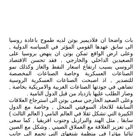
بات واضحا ان فلاديمير بوتن لديه طموح باعادة روسيا
الى سابق عهدها القومي المؤثر في السياسه الدولية ,
وعلى ارض الواقع تمكن بوتن ان ينهض بروسيا على
الصعيدين الداخلي والخارجي , فقد تحسن الاقتصاد
الروسي بسبب ارتفاع اسعار النفط والغاز وكذلك نمو
الصناعات العسكرية وخاصة الصناعات المخصصة
للتصدير , اذ اصبحت الصناعات العسكرية الروسية
تضاهي في جودتها الصناعات الغربية والامريكية بخاصة ,
وصار الطلب عليها بازدياد من قبل الدول النامية .
وعلى الصعيد الخارجي سعى بوتن الى استرجاع العلاقات
السابقة للاتحاد السوفيتي المنحل , وخاصة مع الدول
الكبيرة التي تشكل ثقلا في العالم النامي ( العالم الثالث )
سابقا , مثل الهند والبرازيل وجنوب افريقيا , كما سعى
الى تعزيز العلاقة مع العملاق الصيني , وشكل مع الصين
ثنائيا مؤثرا في منظمة شنغهاي التي تجمع الى جانب