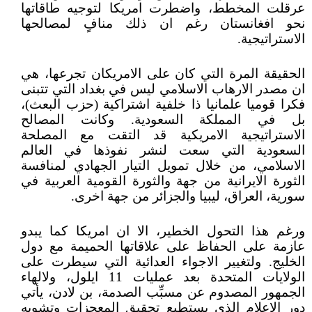
عرقلت المخطط، واضطرت امريكا لتوجيه طاقاتها
نحو افغانستان رغم ان ذلك منافٍ لمصالحها
الاستراتيجية.
الحقيقة المرة التي كان على الامريكان تجرعها، هي
ان مصدر الارهاب الاسلامي ليس في بغداد التي تتبنى
فكرا قوميا علمانيا ذا خلفية اشتراكية (حزب البعث)،
بل في المملكة السعودية. وكانت المصالح
الاستراتيجية الامريكية قد التقت مع المصلحة
السعودية التي سعت لنشر نفوذها في العالم
الاسلامي، من خلال تمويل التيار الجهادي لمنافسة
الثورة الايرانية من جهة والثورة القومية العربية في
سورية، العراق، ليبيا والجزائر من جهة اخرى.
ورغم هذا التحول الخطير، الا ان امريكا كما يبدو
عازمة على الحفاظ على علاقاتها الحميمة مع دول
الخليج. ولتغيير الاجواء العدائية التي سيطرت على
الولايات المتحدة بعد عمليات 11 ايلول، ولالهاء
الجمهور المصدوم عن مسبِّب الصدمة، بن لادن، يأتي
دور الاعلام الذي يستطيع تحقيق المعجزات وتشويه