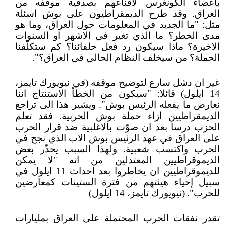
باعضاء الكونغرس لاقناعهم بصدقية موقفه من
العراق. وقد طرح الديمقراطيون على بوش اسئلة
مثل: "ما الجديد في المعلومات حول العراق، وما هو
مدى الخطر؟ ما الذي تغير في الاشهر او السنوات
الاخيرة؟ ماذا سيكون رد فعل حلفائنا؟ كم ستكلّفنا
الحملة؟ من سيخلف النظام الحالي في العراق؟".
غير ان دشل سارع لتوضيح موقفه (في نيويورك تايمز،
14 ايلول) قائلا: "سيكون من الخطأ الاستنتاج اننا
نعارض ما يفعله الرئيس بوش". ويشير هذا الى تراجع
الديمقراطيين ازاء حملة بوش الحربية. فقد تعلم
الحزب درسا بعد ان صوّت بالاغلبية ضد قرار الحرب
على العراق في عهد الرئيس بوش الاب الذي نجح في
الحرب واكتسب شعبية. ولهذا السبب يحذّر بعض
الديموقراطيين المعتدلين من انه "لا يمكن
للديموقراطيين ان يخاطروا بعد احداث 11 ايلول في
سبيل إحياء هيئتهم من فترة الستينات كمعارضين
للحرب". (نيويورك تايمز، 14 ايلول)
تقدر نفقات الحرب المحتملة على العراق بمليارات