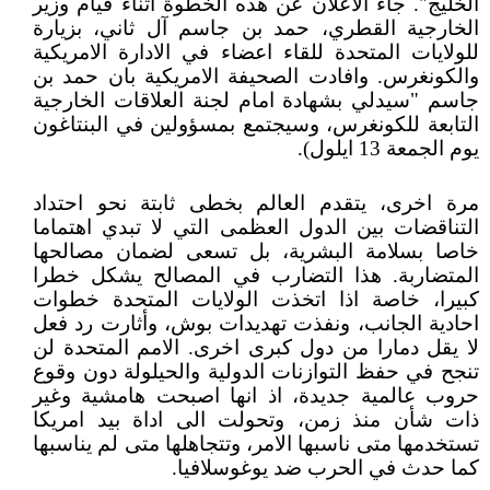
الخليج". جاء الاعلان عن هذه الخطوة اثناء قيام وزير
الخارجية القطري، حمد بن جاسم آل ثاني، بزيارة
للولايات المتحدة للقاء اعضاء في الادارة الامريكية
والكونغرس. وافادت الصحيفة الامريكية بان حمد بن
جاسم "سيدلي بشهادة امام لجنة العلاقات الخارجية
التابعة للكونغرس، وسيجتمع بمسؤولين في البنتاغون
يوم الجمعة 13 ايلول).
مرة اخرى، يتقدم العالم بخطى ثابتة نحو احتداد
التناقضات بين الدول العظمى التي لا تبدي اهتماما
خاصا بسلامة البشرية، بل تسعى لضمان مصالحها
المتضاربة. هذا التضارب في المصالح يشكل خطرا
كبيرا، خاصة اذا اتخذت الولايات المتحدة خطوات
احادية الجانب، ونفذت تهديدات بوش، وأثارت رد فعل
لا يقل دمارا من دول كبرى اخرى. الامم المتحدة لن
تنجح في حفظ التوازنات الدولية والحيلولة دون وقوع
حروب عالمية جديدة، اذ انها اصبحت هامشية وغير
ذات شأن منذ زمن، وتحولت الى اداة بيد امريكا
تستخدمها متى ناسبها الامر، وتتجاهلها متى لم يناسبها
كما حدث في الحرب ضد يوغوسلافيا.