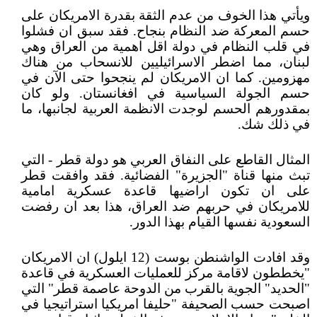
ويأتي هذا الخوف من عدم الثقة بقدرة الامريكان على
حسم المعركة ضد النظام بنجاح. فقد سبق ان فشلوا
في قلب النظام في دولة اقل اهمية من العراق وهي
لبنان، مما اضطر الاسرائيليين للانسحاب من هناك
مهزومين. كما ان الامريكان لم ينجحوا حتى الآن في
حسم الجولة السياسية في افغانستان. ولو كان
بمقدورهم الحسم لوجدت الانظمة العربية لجانبها، ما
في ذلك شك.
المثال القاطع على النفاق العربي هو دولة قطر - التي
تبث منها قناة "الجزيرة" الفضائية. فقد وافقت قطر
على ان تكون اراضيها قاعدة عسكرية امامية
للامريكان في حربهم ضد العراق، هذا بعد ان رفضت
السعودية نفسها القيام بهذا الدور.
وقد افادت الواشنطن بوست (12 ايلول) ان الامريكان
"يخططون لاقامة مركز للعمليات العسكرية في قاعدة
"الحديد" الجوية بالقرب من الدوحة عاصمة قطر" التي
اصبحت حسب الصحيفة "حليفا امريكيا استراتيجيا في