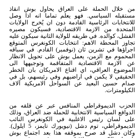
من خلال الحملة على العراق يحاول بوش انقاذ
مستقبله السياسي. فهو يعلم تماما انه اذا وصل
للانتخابات الرئاسية القادمة دون ان يُخرج الولايات
المتحدة من الازمة الاقتصادية، فسيكون مصيره
الفشل، كوالده. في طريقه للولاية الثانية سيكون عليه
تجاوز المحطة الاهم: انتخابات الكونغرس المتوقع
اجراؤها في تشرين ثان (نوفمبر) القادم. في سباقه
المحموم مع الزمن، يعمل بوش على تحويل الانظار
عن الازمة الاقتصادية المتفاقمة وتوجيهها الى
الموضوع العراقي، اي اقناع الامريكان بان الخطر
الحقيقي لا يكمن في اراضيهم وفي رئيسهم، بل في
صدام حسين البعيد عن السواحل الامريكية آلاف
الكيلومترات.
الحزب الديموقراطي المنافس عبر عن قلقه من
الدوافع السياسية الانتخابية للحملة ضد العراق، وذلك
على لسان رئيس الاغلبية في الكونغرس النائب
الديموقراطي، توم دشل (نيويورك تايمز، 5 ايلول).
وكان دشل قد صرح بموقفه هذا بعد اجتماع بوش