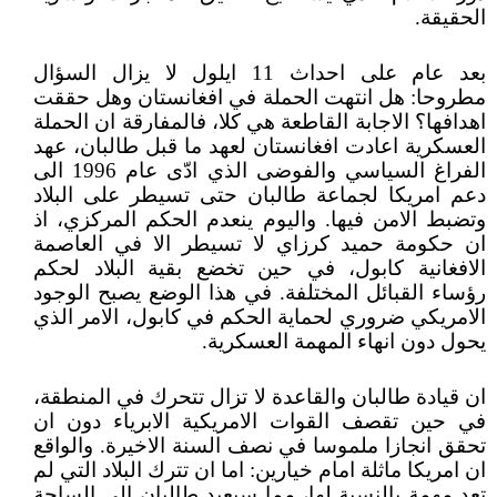
الحقيقة.
بعد عام على احداث 11 ايلول لا يزال السؤال
مطروحا: هل انتهت الحملة في افغانستان وهل حققت
اهدافها؟ الاجابة القاطعة هي كلا، فالمفارقة ان الحملة
العسكرية اعادت افغانستان لعهد ما قبل طالبان، عهد
الفراغ السياسي والفوضى الذي ادّى عام 1996 الى
دعم امريكا لجماعة طالبان حتى تسيطر على البلاد
وتضبط الامن فيها. واليوم ينعدم الحكم المركزي، اذ
ان حكومة حميد كرزاي لا تسيطر الا في العاصمة
الافغانية كابول، في حين تخضع بقية البلاد لحكم
رؤساء القبائل المختلفة. في هذا الوضع يصبح الوجود
الامريكي ضروري لحماية الحكم في كابول، الامر الذي
يحول دون انهاء المهمة العسكرية.
ان قيادة طالبان والقاعدة لا تزال تتحرك في المنطقة،
في حين تقصف القوات الامريكية الابرياء دون ان
تحقق انجازا ملموسا في نصف السنة الاخيرة. والواقع
ان امريكا ماثلة امام خيارين: اما ان تترك البلاد التي لم
تعد مهمة بالنسبة لها، مما سيعيد طالبان الى الساحة