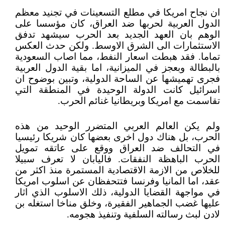
ان نجاح امريكا في مطلع التسعينات في تجنيد معظم
الدول العربية لحربها ضد العراق، كان مؤسسا على
الوهم بان العهد الجديد بعد الحرب سيشهد تدفق
الاستثمارات الى الشرق الاوسط. ولكن حدث العكس
تماما. فقد هبطت اسعار النفط، مما اصاب السعودية
بالبطالة وبعجز في الميزانية، اما بقية الدول العربية
فجرى تهميشها عن الساحة الدولية، وتبين بوضوح ان
اسرائيل كانت الدولة الوحيدة في المنطقة التي
تقاسمت مع امريكا وبريطانيا غنائم الحرب.
ولم يكن العالم العربي المتضرر الوحيد من هذه
الحرب، بل هناك دول اخرى بعضها كان شريكا رئيسيا
في التحالف ضد العراق ووقع على عاتقه تمويل
الحرب الباهظة النفقات. فاليابان لا تعرف سبيلا
للخلاص من الازمة الاقتصادية المستمرة منذ اكثر من
عقد، اما المانيا وفرنسا فتتحفظان عن اسلوب امريكا
في مواجهة القضايا الدولية، ذلك الاسلوب الذي اثار
عليها غضب الجماهير الفقيرة، وخلق مناخا استغله بن
لادن لبث رسالته السلفية وتنفيذ هجومه.