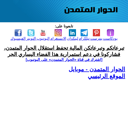
تابعونا على:
بودكاست
بنترست
تيلكرام
لينكدإن
الانستغرام
اليوتيوب
التويتر
الفيسبوك
تبرعاتكم وتبرعاتكن المالية تحفظ استقلال الحوار المتمدن،
فشاركونا في دعم استمرارية هذا الفضاء اليساري الحر
[اشترك في قناة ‫«الحوار المتمدن» على اليوتيوب]
الحوار المتمدن - موبايل
الموقع الرئيسي