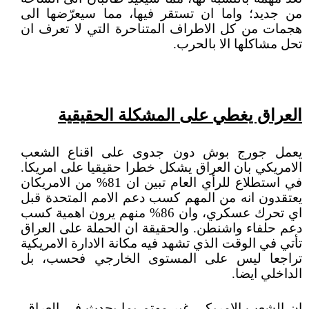
من جديد؛ واما ان تستقر فيها، مما سيعرّضها الى
هجمات من كل الاطراف المتناحرة التي لا تعرف ان
تحل مشاكلها الا بالحرب.
العراق يغطي على المشكلة الحقيقية
يعمل جورج بوش دون جدوى على اقناع الشعب
الامريكي بان العراق يشكل خطرا حقيقيا على امريكا.
في استطلاع للرأي العام تبين ان 81% من الامريكان
يعتقدون انه من المهم كسب دعم الامم المتحدة قبل
اي تحرك عسكري، وان 86% منهم يرون اهمية كسب
دعم حلفاء واشنطن. والحقيقة ان الحملة على العراق
تأتي في الوقت الذي تشهد فيه مكانة الادارة الامريكية
تراجعا ليس على المستوى الخارجي فحسب، بل
الداخلي ايضا.
ان الشعب الامريكي غير مهتم بما يحدث في العراق،