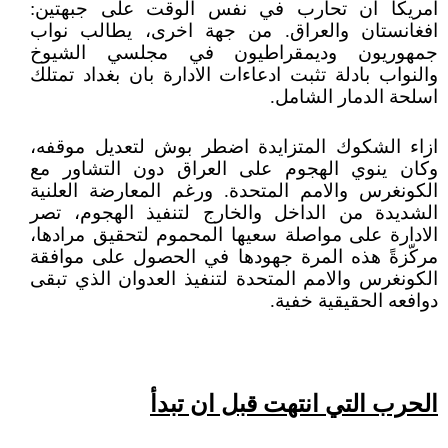
امريكا ان تحارب في نفس الوقت على جبهتين:
افغانستان والعراق. من جهة اخرى، يطالب نواب
جمهوريون وديمقراطيون في مجلسي الشيوخ
والنواب بادلة تثبت ادعاءات الادارة بان بغداد تمتلك
اسلحة الدمار الشامل.
ازاء الشكوك المتزايدة اضطر بوش لتعديل موقفه،
وكان ينوي الهجوم على العراق دون التشاور مع
الكونغرس والامم المتحدة. ورغم المعارضة العلنية
الشديدة من الداخل والخارج لتنفيذ الهجوم، تصر
الادارة على مواصلة سعيها المحموم لتحقيق مرادها،
مركّزةً هذه المرة جهودها في الحصول على موافقة
الكونغرس والامم المتحدة لتنفيذ العدوان الذي تبقى
دوافعه الحقيقية خفية.
الحرب التي انتهت قبل ان تبدأ