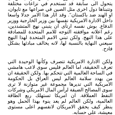
يتحول الى سابقة قد تستخدم في نزاعات مختلفة
وتتبناها دول اخرى مثل الصين في صراعها مع تايوان،
او الهند ضد باكستان". وقد اثار هذا الامر جدلا واسعا
داخل الادارة الامريكية نفسها بين وزير الخارجية ووزير
الدفاع. بوش نفسه ارتأى ان يتبنى نهج المتشددين،
رغم اعلانه موافقته التوجه للامم المتحدة للمصادقة
على هذا النهج. ولكن تبني الامم المتحدة لهذا النهج
سيعني النهاية بالنسبة لها، لانه يخالف مبادئها بشكل
فادح.
ولكن الادارة الامريكية تتصرف وكأنها الوحيدة التي
تعرف الحقيقة، اما العالم فليس سوى لاعب هامشي
في الساحة العالمية التي تتحكم بها. ولكن الحقيقة ان
من يهدد سلامة العالم ليس العراق بل الحكومة
الامريكية التي تديرها مجموعة غير متوازنة لا ترى
سوى المصالح الضيقة لرأس المال الامريكي وشركات
النفط العملاقة. ان امريكا تستهلك ربع الطاقة
العالمية، ولكن العالم لم يعد ينوء بهذا الحمل وهو
ينظر كيف يحقق الامريكان لانفسهم اعلى مستوى
معيشة، على حسابه.