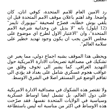
رد الامين العام للامم المتحدة، كوفي انان، كان
واضحا. وقد اهتم باعلان موقف الامم المتحدة قبل ان
يلقي بوش خطابه، فصرّح لصحيفة "نيويورك تايمز"
(12 ايلول) بانه "لا بديل عن وحدانية شرعية الامم
المتحدة"، وان "الاعتبار الاول لطرح اي موضوع على
مجلس الامن يجب ان يكون وجود تهديد خطير على
سلامة العالم".
ويحظى هذا الموقف بشبه اجماع دولي، مما يعبر عن
تشكيك في مصداقية تصريحات الادارة الامريكية حول
التهديد العراقي. كما يشير الى تخوف وقلق من
عواقب هجوم عسكري شامل على بغداد قد يؤدي الى
تفاقم الوضع غير المستقر اصلا في الشرق الاوسط.
ولا تقتصر هذه الشكوك في مصداقية الادارة الامريكية
على دول العالم، بل تشمل ايضا اوساط عسكرية
وسياسية في الولايات المتحدة نفسها. فقد صرّحت
هذه الاوساط في اكثر من مناسبة انه ليس باستطاعة