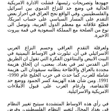
جهودها وتصريحات رئيسها، فشلت الادارة الامريكية
الحالية في وضع حد للنزاع الدموي بين اسرائيل
والفلسطينيين. وفي الواقع نجح العراق في احراز بعض
التقدم على المسار السياسي على حساب امريكا،
فطبّع علاقاته مع معظم الدول العربية، وتوصل الى
نوع من الصلحة مع المملكة السعودية في قمة بيروت
الاخيرة.
ولعرقلة التقدم العراقي وحسم النزاع العربي
الاسرائيلي في آن، تبلورت في الاوساط اليمينية في
البيت الابيض والبنتاغون الفكرة التي تقول ان الطريق
الى القدس تمر في بغداد. بمعنى، ان إلحاق هزيمة
مجددة بالعراق والاطاحة بنظامه سيقودان الى هزيمة
شاملة للعرب، كما حدث في حرب الخليج عام 1990-
1991. ومن شأن هذه الهزيمة كسر الجمود ووضع حد
للانتفاضة، وارغام العرب على قبول الاملاءات
الامريكية والاسرائيلية.
في رأي هذه الاوساط المتشددة سيتيح تغيير النظام
في بغداد المجال لتغيير النظام الفلسطيني، وفرض