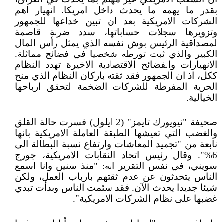
بقدر ما يهمه ما يحدث داخل امريكا. انهيار اهم
الشركات الامريكية بعد ان تبين خداعها للجمهور
وتزويرها سجلات حساباتها، سدد ضربة قاصمة
لمصداقية الرئيس بوش نفسه الذي يمثل رأس المال
الكبير والذي ثبت تورطه شخصيا في فضائح مماثلة.
الانهيارات والفضائح الاقتصادية الاخيرة تهدد النظام
ككل، اذ ان الجمهور فقد ثقته باركان النظام الذي منح
الحرية المفرطة للشركات الضخمة لتحقق ارباحها
الخيالية.
صحيفة "نيويورك تايمز" (2 ايلول) فسرت حالة القلق
والغضب التي تعيشها الطبقة العاملة الامريكية بانها
نابعة من "تجميد المعاشات وارتفاع نسبة البطالة الى
6%". وقال رئيس اتحاد النقابات الامريكية، جورج
سويني، في نفس التقرير انه: "منذ سنين وانا اسمع
الناس يتحدثون عن عدم ثقتهم بارباب العمل، ولكن
شيئا جديدا يحدث الآن. فقد سئمت الناس وبدأت تبدي
غضبها على نظام الشركات الامريكية".