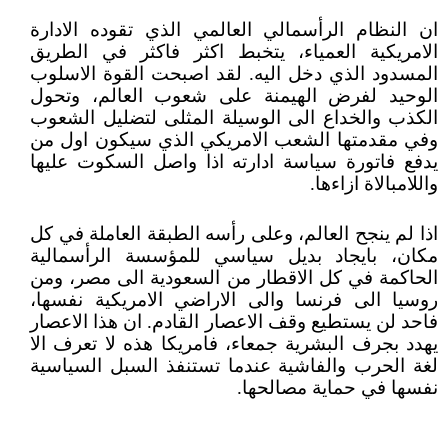
ان النظام الرأسمالي العالمي الذي تقوده الادارة
الامريكية العمياء، يتخبط اكثر فاكثر في الطريق
المسدود الذي دخل اليه. لقد اصبحت القوة الاسلوب
الوحيد لفرض الهيمنة على شعوب العالم، وتحول
الكذب والخداع الى الوسيلة المثلى لتضليل الشعوب
وفي مقدمتها الشعب الامريكي الذي سيكون اول من
يدفع فاتورة سياسة ادارته اذا واصل السكوت عليها
واللامبالاة ازاءها.
اذا لم ينجح العالم، وعلى رأسه الطبقة العاملة في كل
مكان، بايجاد بديل سياسي للمؤسسة الرأسمالية
الحاكمة في كل الاقطار من السعودية الى مصر، ومن
روسيا الى فرنسا والى الاراضي الامريكية نفسها،
فاحد لن يستطيع وقف الاعصار القادم. ان هذا الاعصار
يهدد بجرف البشرية جمعاء، فامريكا هذه لا تعرف الا
لغة الحرب والفاشية عندما تستنفذ السبل السياسية
نفسها في حماية مصالحها.