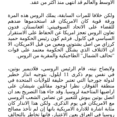
الاوسط والعالم قد انتهى منذ اكثر من عقد.
ولكن خلافا للمرات السابقة، يملك الروس هذه المرة
ورقة قوية كان الامريكان قد استخدموها ضدهم
للقضاء على الاتحاد السوفييتي: افغانستان. فدون
تعاون الروس تعجز امريكا عن الحفاظ على الاستقرار
السياسي في كابول. فرغم كون رئيس الحكومة حميد
كرزاي من اصل بشتوني ومعين من قبل الامريكان، الا
ان الائتلاف الذي يشكّل الحكومة معتمد على قوات
"تحالف الشمال" الطاجيكية والمقربة من الروس.
ولايضاح نيته، قام الرئيس الروسي، فلاديمير بوتين،
في نفس يوم ذكرى 11 ايلول، بتوجيه انذار خطير
لدولة جورجيا التي تعتبر حليفة للولايات المتحدة في
منطقة القوقاز، نظرا لوجود مقاتلين شيشان على
اراضيها المتاخمة لروسيا. وقد جاء هذا التصريح بعد ان
اتصل بوتين ببوش للتعبير عن تضامن الشعب الروسي
مع الامريكان في يوم الذكرى. ولكن هذا الانذار كان
مثابة اشارة للادارة الامريكية بانها إن لم تأخذ مصالح
روسيا في العراق بعين الاعتبار، فانها تخاطر بالتحالف