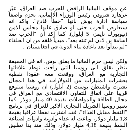
عن موقف المانيا الرافض للحرب ضد العراق، عبّر
غرهارد شرودر، رئيس الوزراء الالماني، بحزم واصفا
سياسة ادارة بوش بانها "خطأ فادح". واكد انه
سيعارض الحرب حتى لو صادق عليها مجلس الامن
(نيويورك تايمز، 5 ايلول). كما اكد ان "الحرب ضد
اسامة بن لادن لم تنته بعد"، مبدياً قلقه من ان الحلفاء
"لم يبدأوا بعد باعادة بناء الدولة في افغانستان".
ولكن ليس حزم المانيا ما يقلق بوش. انه في الحقيقة
ينظر بقلق الى روسيا التي راحت توطد علاقاتها
التجارية مع العراق، ووقعت معه عقودا نفطية
بعشرات المليارات من الدولارات. في هذا المجال
نشرت واشنطن بوست (2 ايلول) ان روسيا ستوقع
قريبا على اتفاق للتعاون الاقتصادي مع العراق في
مجال الطاقة والمواصلات بقيمة 40 مليار دولار. كما
تعتبر روسيا الشريك التجاري الاكبر للعراق في برنامج
"النفط مقابل الغذاء"، فقد اشترت نفطا عراقيا بقيمة
1,8 مليار دولار، وباعت له غذاء وادوية وادوات لصناعة
النفط بقيمة 4,18 مليار دولار، وذلك منذ بدأ تطبيق