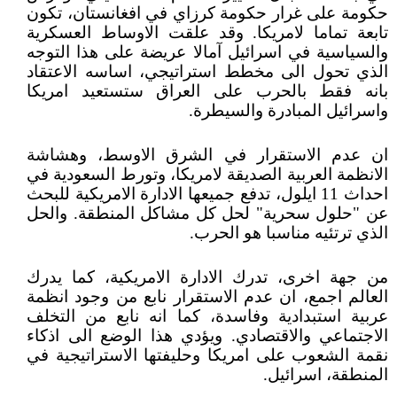
حكومة على غرار حكومة كرزاي في افغانستان، تكون
تابعة تماما لامريكا. وقد علقت الاوساط العسكرية
والسياسية في اسرائيل آمالا عريضة على هذا التوجه
الذي تحول الى مخطط استراتيجي، اساسه الاعتقاد
بانه فقط بالحرب على العراق ستستعيد امريكا
واسرائيل المبادرة والسيطرة.
ان عدم الاستقرار في الشرق الاوسط، وهشاشة
الانظمة العربية الصديقة لامريكا، وتورط السعودية في
احداث 11 ايلول، تدفع جميعها الادارة الامريكية للبحث
عن "حلول سحرية" لحل كل مشاكل المنطقة. والحل
الذي ترتئيه مناسبا هو الحرب.
من جهة اخرى، تدرك الادارة الامريكية، كما يدرك
العالم اجمع، ان عدم الاستقرار نابع من وجود انظمة
عربية استبدادية وفاسدة، كما انه نابع من التخلف
الاجتماعي والاقتصادي. ويؤدي هذا الوضع الى اذكاء
نقمة الشعوب على امريكا وحليفتها الاستراتيجية في
المنطقة، اسرائيل.