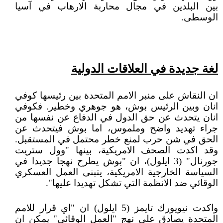
بين البلدين في مجال محاربة الارهاب في آسيا
الوسطى.
لغة جديدة في العلاقات الدولية
ان النقاش على منبر الامم المتحدة بين رئيسها كوفي
انان وبين الرئيس بوش، هو جوهري وخطير. فكوفي
انان يتحدث عن حق الدول في الدفاع عن نفسها من
جراء تهديد واضح وملموس، اما بوش فيتحدث عن
الحق في شن حرب لمنع خطر محتمل في المستقبل.
وقد اكدت الصحف الامريكية، بينها "وول ستريت
جورنال" (3 ايلول)، ان "بوش يطرح نهجا جديدا في
السياسة الخارجية الامريكية، يتبنى العمل العسكري
الوقائي ضد الانظمة التي تشكل تهديدا عليها".
واكدت نيويورك تايمز (5 ايلول) ان "اي قرار للامم
المتحدة يصادق على نهج "العمل الوقائي" يمكن ان