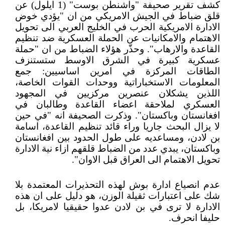
كشف تقرير صحيفة "واشنطن بوست" (1 ايلول) عن
قلق ضباط في الجيش الامريكي من ان "يؤدي خوض
الادارة الامريكية الحرب في الخليج العربي الى تحويل
الاهتمام والامكانيات عن الحملة العسكرية ضد تنظيم
القاعدة والارهاب". وحذّر هؤلاء الضباط من ان "حملة
عسكرية كبيرة في الشرق الاوسط ستستنزف
الطاقات المركزة في امرين اساسيين: جمع
المعلومات الاستخباراتية ووحدات القوات الخاصة،
اللذين يشكلان عنصرين مركزيين في المجهود
العسكري لملاحقة اعضاء القاعدة وطالبان في
افغانستان وباكستان". وذكرت الصحيفة انه "في حين
لا يزال البحث جاريا وراء قائد تنظيم القاعدة، اسامة
بن لادن، ومساعديه على طول الحدود بين افغانستان
وباكستان، يبدي عدد من الضباط قلقهم ازاء نية الادارة
تحويل الاهتمام الى العراق قبل الاوان".
عدم انصياع ادارة بوش لهذه التحذيرات المعتمدة بلا
شك على اعتبارات ثقيلة الوزن، هو دليل على ان هذه
الادارة لا ترى في بن لادن عدوا حقيقيا لامريكا، بل
حليفا انحرف.