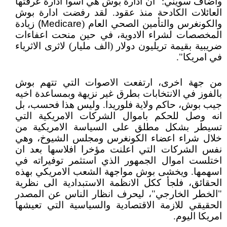
واضاف سويني: "ان ادارة بوش هي اسوأ ادارة عرفتها
العائلات الكادحة منذ عقود. لقد رفضت ادارة بوش
والكونغرس والتأمين الصحي العام (
Medicare
)
زيادة
المخصصات لشراء الادوية، في حين منحت اعفاءات
ضريبية بقيمة تريليون دولار (الف مليار) لاثرى الاثرياء
في امريكا".
من جهة اخرى، ارتفعت الاصوات التي تتهم بوش
بالفوز في الانتخابات بطرق غير نزيهة وبمساعدة اخيه
جيب بوش، حاكم ولاية فلوريدا. وليس هذا فحسب، بل
انه وصل للحكم باموال الشركات الامريكية التي
تسيطر بشكل مطلق على السياسة الامريكية من
خلال شراء اعضاء الكونغرس ومجلس الشيوخ، وهي
نفس الشركات التي اعلنت مؤخرا افلاسها بعد ان
اختلست اموال الجمهور الذي استثمر توفيراته في
اسهمها. ويخشى بوش مواجهة الشعب الامريكي بهذه
الحقائق، فلجأ ككل الانظمة الاستبدادية الى نظرية
"الخطر الخارجي"، ليحرف انظار الناس عن المصدر
الحقيقي للازمة الاقتصادية والسياسية التي تعيشها
امريكا اليوم.