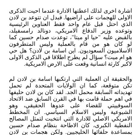
اشارة اخرى لذلك اعطتها الادارة عندما احيت الذكرى
الاولى للهجمات على اراضيها. فبدل ان تتوعد بن لادن
الذي احتل قبل عام واحد فقط العناوين الرئيسية
وتوعده وزير الدفاع الامريكي، دونالد رامسفيلد،
بالقبض عليه "حيا او ميتا"، توعدت صدام حسين كما
لو كان هو من قام بالعملية وليس المتطرفون
الاسلاميون السعوديون. اين اسامة بن لادن؟ هل حي
هو ام ميت؟ سؤال لم يطرح اطلاقا في الذكرى الاولى
لاكبر كارثة انسانية وقعت على الارض الامريكية.
والحقيقة ان العملية التي ارتكبها اسامة بن لادن لم
تكن متوقعة، كما ان الولايات المتحدة لم تحمل
تهديداته السابقة محمل الجد. لقد كان بن لادن حليفها
في اهم حملة قامت بها في القرن السابق ضد الاتحاد
السوفييتي للقضاء على عدوها الحقيقي، وهو
الشيوعية وليس الاسلام السياسي. ان المخطط
الامريكي الاصلي للادارة التي انتخبت لتمثل المصالح
النفطية الكبرى، كان الاطاحة بنظام صدام حسين
بمساعدة حلفائها الخليجيين. ولكن هجمات بن لادن