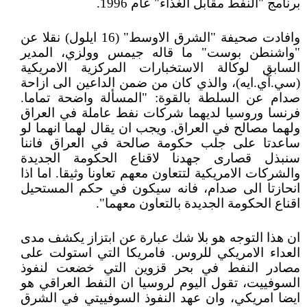
برنامج "النفط مقابل الغذاء" عام 1996.
وافادت صحيفة "الشرق الاوسط" (16 ايلول) نقلا عن
"واشنطن بوست" ما قاله جيمس وولزي، المدير
السابق لوكالة الاستخبارات المركزية الامريكية
(سي.آي.ايه)، والذي كان من ضمن الداعين الى ازاحة
صدام عن السلطة بالقوة: "المسألة واضحة تماما.
فرنسا وروسيا لديهما شركات نفط عاملة في العراق
ولهما مصالح في العراق. ويجب ان يقال لهما انهما لو
ساعدتا على جلب حكومة صالحة في العراق فاننا
سنبذل قصارى جهدنا لاقناع الحكومة الجديدة
والشركات الامريكية لتتعاون معهم تعاونا وثيقا. اما اذا
انحازتا الى صدام، فانه سيكون في حكم المستحيل
اقناع الحكومة الجديدة بالتعاون معهما".
ان هذا التوجه هو بلا شك عبارة عن ابتزاز يكشف مدى
العداء الامريكي للروس. فامريكا التي استولت على
مصادر النفط في بحر قزوين التي خضعت لنفوذ
السوفييت، تقول اليوم لروسيا ان النفط العراقي هو
ايضا امريكي، وان عهد النفوذ السوفييتي في الشرق