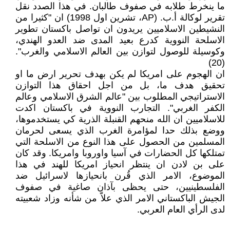
ما ينخرط طلابه في صفوف طالبان. في هذا الصدد نقل
تقرير لوكالة أ.ب. (AP، تشرين اول 1998) ان "كثيرا من
النشيطين الاسلاميين يريدون ان تواصل باكستان تطوير
الاسلحة النووية كدرع بعيد المدى ضد العدو الهندي،
وكوسيلة للوصول لتوازن بين العالم الاسلامي والغرب".
(20)
ان الهجوم على امريكا لم يكن بهدف تحرير ارض ما او
تحقيق هدف ما، بل من اجل احقاق هذا التوازن
الاستراتيجي المطلوب بين "عالم الشرق الاسلامي وعالم
الكفر الغربي". التجارب النووية في باكستان اكدت
للاسلاميين ان الله منحهم القنبلة الذرية كي يستخدموها،
ووضع بذلك حدا لمؤامرة الغرب الذي يسعى لحرمان
المسلمين من الحصول على هذا النوع من الاسلحة التي
تمتلكها كل الحضارات في آسيا واوروبا وامريكا. وقد كان
على بن لادن ان ينتظر انحياز امريكا للهند في هذا
الموضوع، الامر الذي قُرن بانحيازها لاسرائيل ضد
الفلسطينيين، حتى يحظى بآذان صاغية في صفوف
الجيش الباكستاني الامر الذي علاّ من شأنه وزاد شعبيته
لدى الرأي العام العربي.