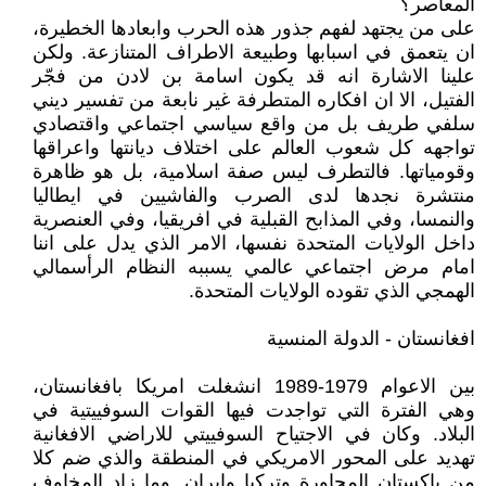
المعاصر؟
على من يجتهد لفهم جذور هذه الحرب وابعادها الخطيرة،
ان يتعمق في اسبابها وطبيعة الاطراف المتنازعة. ولكن
علينا الاشارة انه قد يكون اسامة بن لادن من فجّر
الفتيل، الا ان افكاره المتطرفة غير نابعة من تفسير ديني
سلفي طريف بل من واقع سياسي اجتماعي واقتصادي
تواجهه كل شعوب العالم على اختلاف ديانتها واعراقها
وقومياتها. فالتطرف ليس صفة اسلامية، بل هو ظاهرة
منتشرة نجدها لدى الصرب والفاشيين في ايطاليا
والنمسا، وفي المذابح القبلية في افريقيا، وفي العنصرية
داخل الولايات المتحدة نفسها، الامر الذي يدل على اننا
امام مرض اجتماعي عالمي يسببه النظام الرأسمالي
الهمجي الذي تقوده الولايات المتحدة.
افغانستان - الدولة المنسية
بين الاعوام 1979-1989 انشغلت امريكا بافغانستان،
وهي الفترة التي تواجدت فيها القوات السوفييتية في
البلاد. وكان في الاجتياح السوفييتي للاراضي الافغانية
تهديد على المحور الامريكي في المنطقة والذي ضم كلا
من باكستان المجاورة وتركيا وايران. وما زاد المخاوف