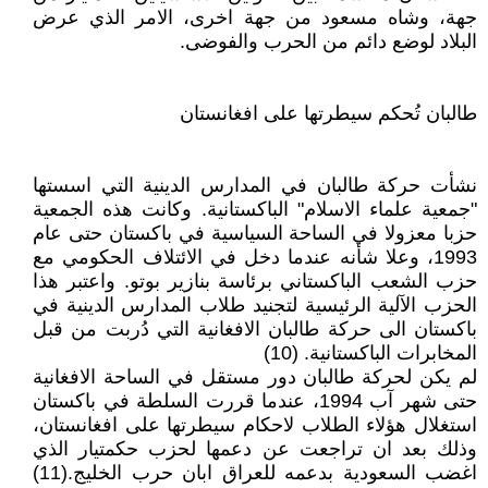
جهة، وشاه مسعود من جهة اخرى، الامر الذي عرض
البلاد لوضع دائم من الحرب والفوضى.
طالبان تُحكم سيطرتها على افغانستان
نشأت حركة طالبان في المدارس الدينية التي اسستها
"جمعية علماء الاسلام" الباكستانية. وكانت هذه الجمعية
حزبا معزولا في الساحة السياسية في باكستان حتى عام
1993، وعلا شأنه عندما دخل في الائتلاف الحكومي مع
حزب الشعب الباكستاني برئاسة بنازير بوتو. واعتبر هذا
الحزب الآلية الرئيسية لتجنيد طلاب المدارس الدينية في
باكستان الى حركة طالبان الافغانية التي دُربت من قبل
المخابرات الباكستانية. (10)
لم يكن لحركة طالبان دور مستقل في الساحة الافغانية
حتى شهر آب 1994، عندما قررت السلطة في باكستان
استغلال هؤلاء الطلاب لاحكام سيطرتها على افغانستان،
وذلك بعد ان تراجعت عن دعمها لحزب حكمتيار الذي
اغضب السعودية بدعمه للعراق ابان حرب الخليج.(11)