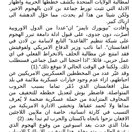
لمطالبة الولايات المتحدة بكشف خططها الحربية واظهار
الادلة التي تثبت تورط جماعة بن لادن بالهجوم الاخير.
ولكن شيئا من هذا لم يحدث، مما حوّل الدهشة الى
ارباك كبير.
وأفادت "نيويورك تايمز" ان"عددا من الدول الاوروبية
أصرّت، دون جدوى، على قبول ادلة دامغة تبرر الهجوم
على شبكة تنظيم "القاعدة" التابع لاسامة بن لادن في
افغانستان". اما نائب وزير الدفاع الامريكي ولفوفيتش
فقد امتنع عن مطالبة الحلف بالانخراط الفعلي في اي
عمل حربي، قائلا: "اذا احتجنا الى عمل جماعي فسنطلب
ذلك. ولكننا في الوقت الحالي لا نتوقع ذلك".(1)
وقد عبّر عدد من المخططين العسكريين الامريكيين عن
احباطهم، ازاء عدم وجود خيارات عسكرية ملائمة في بلد
مثل افغانستان الذي دُمّر تماما بسبب الحروب
المتواصلة. فاضطر بوش لتعديل خططه للتخفيف من
المخاوف المتزايدة من حملة عسكرية ضخمة لا يُعرف
مداها ولا تُحمد عقباها. وتخشى الادارة الامريكية من
التسبب في كارثة انسانية، خاصة ان ملايين اللاجئين
الافغان نزحوا باتجاه باكستان والحرب لم تبدأ بعد. (2)
ماذا الذي حدث بعد اسبوعين من وقوع الهجوم الذي
زعزع العالم برمته وخلق هذا النوع من الارباك؟ الاسباب