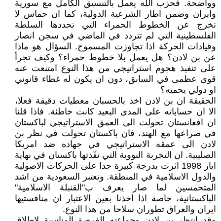
وواضحة. فحزب الله يعمل بالتنسيق الكامل مع سورية
وايران وضمن اطار الشرعية الدولية، كما ان حماس لا
تخرج عن الخطوط الحمراء التي تحددها السلطة
الفلسطينية التي لم تتردد في الماضي في سجن انصار
وقيادات الحركة اذا تجاوزت المسموح. السؤال هو ماذا
عن بن لادن؟ هل يعمل بلا خطوط حمراء؟ وكيف تجرأ
على تنفيذ هجوم استراتيجي من هذا النوع امتنعت عنه
قوى عظمى في السابق، دون ان يكون له غطاء قانوني
او دولي يحميه؟
الحقيقة ان بن لادن اخذ بالحسبان معطيات دقيقة فعلا،
الا ان حساباته على المدى البعيد كانت خاطئة. فاذا قلنا
ان افغانستان تحولت الى العمق الاستراتيجي لباكستان
في صراعها مع الهند، فان باكستان تحولت في نظر بن
لادن الى عمقه الاستراتيجي في جهاده ضد امريكا
الصليبية. ان التجربة النووية التي نفّذتها باكستان في نهاية
ايار 1998 اثرت بدرجة كبيرة جدا على الحركات الاصولية
والدول الاسلامية في المنطقة. وتعتبر السعودية من اشد
المتحمسين لما صار يعرف ب"القنبلة الاسلامية"
الباكستانية، خاصة اذا اخذنا بعين الاعتبار ان منافستيها
ايران والعراق تطوران سلاحا من هذا النوع.
وقد انتظر بن لادن وجماعته الفرصة المناسبة لاطلاق