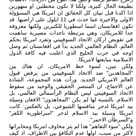
بطبيعة الحال كثيرة، ولكنا لا نكون مخطئين او متهورين
اذا اكدنا قبل تبيان كل الحقائق ان امريكا هي المسؤولة
الاولى والاخيرة عما حدث في 11 ايلول على اراضيها. قد
تكون افغانستان اسما اسطوريا للكثيرين ولكنها معروفة
جدا للامريكان، وهي مرتبطة باحداث مصيرية ساهمت
في تقويض اركان الاتحاد السوفييتي وتفرد امريكا بحكم
العالم. النظام العالمي الجديد بدأ في افغانستان ثم وصل
اوجه في حرب الخليج الذي اعلنت فيه كافة الدول
الاسلامية مبايعتها لامريكا.
ولكن تبين، لسوء حظ الامريكان، ان هناك بين
"المجاهدين" ضد الاتحاد السوفييتي من يرفض قبول
العالم الامريكي الجديد. ورأت هذه المجموعة، الشاذة
عن الاجماع، ان المنتصر الحقيقي والوحيد من سقوط
الاتحاد السوفييتي ليس النظام الرأسمالي العالمي، بل
الاسلام. بالنسبة لها لم يكن "المجاهدون" الافغان وسيلة
بيد امريكا لدحر منافسها الشيوعي، بل بالعكس: كانت
امريكا وسيلة بيد الاسلام لدحر "امبراطورية الكفر"
و"السرطان الاحمر".
ولكن "سوء التفاهم" هذا لم يثر مخاوف امريكا ومخابراتها
لاكثر من سبب، اولها عدم التكافؤ بين الاطراف. اذ كيف