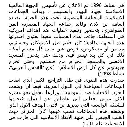
في شباط 1998 تم الاعلان عن تأسيس "الجبهة العالمية
الاسلامية لجهاد اليهود والصليبيين". وبدأت الجماعات
الاسلامية المختلفة المنضوية تحت هذه الجبهة، بقيادة
اسامة بن لادن وقائد جماعة الجهاد المصرية ايمن
الظواهري، بتحضير وتنفيذ عمليات ضد اهداف امريكية
في المنطقة. جاءت هذه العمليات تنفيذا لفتوى اصدرتها
هذه الجبهة مفادها: "ان حكم قتل الامريكان وحلفائهم،
مدنيين او عسكريين، فرض عين على كل مسلم امكنه
ذلك في كل بلد تيسر فيه، وذلك حتى يتحرر المسجد
الاقصى والمسجد الحرام من قبضتهم، وحتى تخرج
جيوشهم عن كل ارض الاسلام". (عن "القدس العربي"،
شباط 1998)
صدرت هذه الفتوى في ظل التراجع الكبير الذي اصاب
الجماعات المجاهدة في الدول العربية. فبعد ان وضعت
الحرب الافغانية ضد السوفييت اوزارها، تحول نحو عشرة
آلاف عربي افغاني الى عاطلين عن العمل، فتجندوا
للشبكة الواسعة التي يديرها بن لادن. الهدف الاول الذي
وضعته هذه الجماعات نصب عينيها كان الجزائر حيث
انقلب الجيش على جبهة الانقاذ الاسلامية التي فازت في
الانتخابات عام 1991.