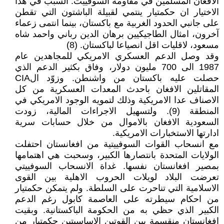
الافغان المسلمين في مقاومة السوفييت. السبب في هذا
الاختيار ان حكمتيار ينتمي لقبيلة الباشتون التي تقطن
على جانبي الحدود الغربية مع باكستان، بينما انتمى زعماء
آخرون، امثال الطاجيكيين برهان الدين رباني واحمد شاه
مسعود، لاقليات اقل انصياعا لباكستان. (8)
وقد وصل الدعم العسكري الامريكي للمجاهدين عام
1987 الى 700 مليون دولار، وفاق بكثير الدعم الذي
حصلت عليه باكستان من واشنطن. وزوّد الCIA
المقاتلين الافغان باحدث المعدات العسكرية من كل
الاصناف عدا الامريكية وذلك لتمويه الوجود الامريكي في
المنطقة (9). ولتسهيل الاجراءات المالية، زودت
السعودية الافغان بالاموال من خلال حسابات سرية
ادارتها الاستخبارات الامريكية.
مع انسحاب القوات السوفييتية من افغانستان احتفلت
الولايات المتحدة بانتصارها الكبير، وسحبت هي اهتمامها
بمصير افغانستان نفسها. غداة الانسحاب السوفييتي
تعرضت البلاد لويلات الحروب الاهلية بين القوى
الاسلامية التي تناحرت على السلطة. ولم يتمكن حكمتيار
من احكام سيطرته على العاصمة كابول رغم الدعم
الكبير الذي حظي به من الحكومة الباكستانية. وبقيت
افغانستان منقسمة بين القوتين الاساسيتين حكمتيار من