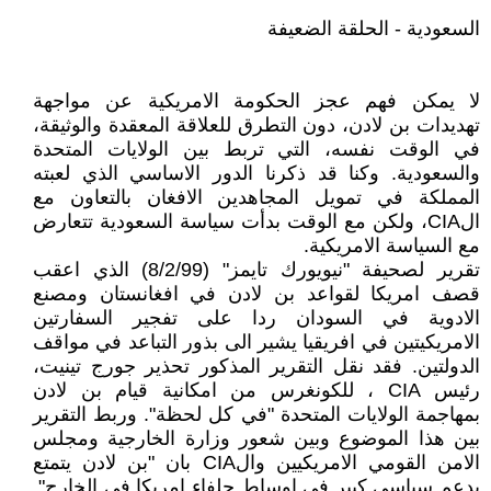
السعودية - الحلقة الضعيفة
لا يمكن فهم عجز الحكومة الامريكية عن مواجهة
تهديدات بن لادن، دون التطرق للعلاقة المعقدة والوثيقة،
في الوقت نفسه، التي تربط بين الولايات المتحدة
والسعودية. وكنا قد ذكرنا الدور الاساسي الذي لعبته
المملكة في تمويل المجاهدين الافغان بالتعاون مع
الCIA، ولكن مع الوقت بدأت سياسة السعودية تتعارض
مع السياسة الامريكية.
تقرير لصحيفة "نيويورك تايمز" (8/2/99) الذي اعقب
قصف امريكا لقواعد بن لادن في افغانستان ومصنع
الادوية في السودان ردا على تفجير السفارتين
الامريكيتين في افريقيا يشير الى بذور التباعد في مواقف
الدولتين. فقد نقل التقرير المذكور تحذير جورج تينيت،
رئيس CIA ، للكونغرس من امكانية قيام بن لادن
بمهاجمة الولايات المتحدة "في كل لحظة". وربط التقرير
بين هذا الموضوع وبين شعور وزارة الخارجية ومجلس
الامن القومي الامريكيين والCIA بان "بن لادن يتمتع
بدعم سياسي كبير في اوساط حلفاء امريكا في الخارج".