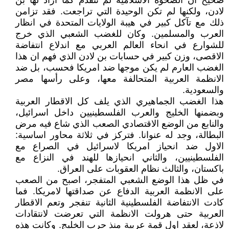
صحيح ان الصحوة الاسلامية لم تتقدم كما اراد لها بن
لادن، ولكنها لم تكن الوحيدة التي تراجعت. فقد تزامن
ذلك مع تآكل كبير في هيبة الولايات المتحدة في انظار
العرب والمسلمين. وكان للغضب الشعبي الذي خرج
للشوارع في انحاء العالم العربي مع اندلاع انتفاضة
الاقصى، وزن كبير في حسابات بن لادن الذي فهم ان هذا
الغضب العارم لم يكن موجها ضد امريكا فحسب، بل ضد
الانظمة العربية المتحالفة معها، وعلى رأسها مصر
والسعودية.
هذا الغضب الجماهيري الذي يلف كل الاقطار العربية
وبضمنها الخليج والعرب الفلسطينيين داخل اسرائيل،
والنابع من الوضع الاقتصادي الصعب الذي شاع فيه مرض
البطالة، وجد له عنوانا. فتركز في ثلاثة محاور اساسية:
الاول ضد انحياز امريكا لاسرائيل في الصراع مع
الفلسطينيين، والثاني انحيازها للهند في النزاع مع
باكستان، والثالث نظام العقوبات على العراق.
في ظل هذا الوضع الشعبي المتفجر، اصبح من الصعب
على الانظمة العربية الدفاع عن صداقتها لامريكا. فما
كادت الانتفاضة الفلسطينية الثانية تنفجر وتعم الاقطار
العربية حتى هرولت الانظمة التي تعرضت لانتقادات
لاذعة، لعقد اول قمة عربية منذ حرب الخليج. وكانت هذه