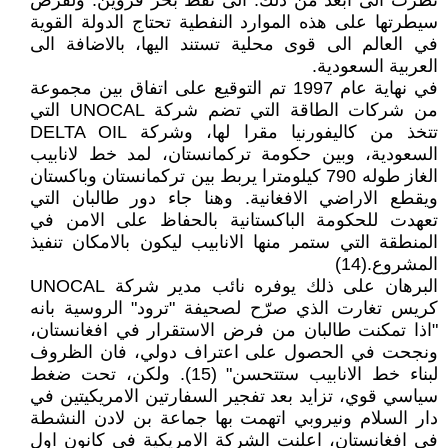
نظرت الى ابعد من ذلك: الى نفط بحر قزوين. ولفرض
سيطرتها على هذه الموارد النفطية تحتاج الدولة القوية
في العالم الى قوى محلية تستند اليها، بالاضافة الى
العربية السعودية.
في نهاية عام 1997 تم التوقيع على اتفاق بين مجموعة
من شركات الطاقة التي تضم شركة UNOCAL التي
تتخذ من كاليفورنيا مقرا لها، وشركة DELTA OIL
السعودية، وبين حكومة تركمانستان، لمد خط لانابيب
الغاز طوله 790 كيلومترا يربط بين تركمانستان وباكستان
ويقطع الاراضي الافغانية. وهنا جاء دور طالبان التي
تعهدت للحكومة الباكستانية بالحفاظ على الامن في
المنطقة التي ستمر منها الانابيب ليكون بالامكان تنفيذ
المشروع.(14)
البرهان على ذلك يوفره نائب مدير شركة UNOCAL
كريس تغارت الذي صرّح لصحيفة "ترود" الروسية بانه
"اذا تمكنت طالبان من فرض الاستقرار في افغانستان،
ونجحت في الحصول على اعتراف دولي، فان الظروف
لبناء خط الانابيب ستتحسن" (15). ولكن، تحت ضغط
سياسي قوي، تزايد بعد تفجير السفارتين الامريكيتين في
دار السلام ونيروبي اتهمت بها جماعة بن لادن النشطة
في افغانستان، اعلنت الشركة الامريكية في كانون اول