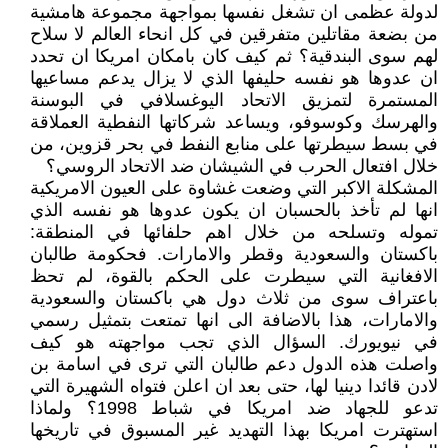
لدولة عظمى ان تشغل نفسها بمواجهة مجموعة هامشية
من بضعة مقاتلين متفرقين في كل انحاء العالم لا سلاح
لهم سوى البندقية؟ ثم كيف كان بامكان امريكا ان تحدد
ان عدوها هو نفسه حليفها الذي لا يزال يدعم مساعيها
المستمرة لتمزيق الاتحاد اليوغسلافي في البوسنة
والهرسك وكوسوفو، ويساعد شركاتها النفطية العملاقة
في بسط سيطرتها على منابع النفط في بحر قزوين، من
خلال افتعال الحرب في الشيشان ضد الاتحاد الروسي؟
المشكلة الاكبر التي وضعت غشاوة على العيون الامريكية
انها لم تأخذ بالحسبان ان يكون عدوها هو نفسه الذي
تموله وتسلحه من خلال اهم حلفائها في المنطقة:
باكستان والسعودية وقطر والامارات. فحكومة طالبان
الافغانية التي سيطرت على الحكم بالقوة، لم تحظ
باعتراف سوى من ثلاث دول هي باكستان والسعودية
والامارات، هذا بالاضافة الى انها تمتعت بتمثيل رسمي
في نيويورك. السؤال الذي تجب مواجهته هو كيف
واصلت هذه الدول دعم طالبان التي ترى في اسامة بن
لادن قائدا دينيا لها، حتى بعد ان اعلن فتواه الشهيرة التي
تدعو للجهاد ضد امريكا في شباط 1998؟ ولماذا
استهترت امريكا بهذا التهديد غير المسبوق في تاريخها