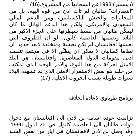
(ديسمبر) 1998عن انسحابها من المشروع.(16)
"انتصارات" طالبان لم تأت اذن من قوة الهية، بل من
المخابرات والجيش الباكستانيين، ومن الدعم المالي
السعودي والامريكي. ولكن هذا الدعم الهائل ما كان
ليمكّن طالبان من بسط سيطرتها على الجزء الاكبر من
البلاد وبضمنها العاصمة كابول، لو ان الظروف التي
تعيشها افغانستان لم تكن تعيسة ومتخلفة لابعد حدود. ان
نظاما كطالبان لا يمكن ان يطبَّق الا في مجتمع تنقصه
ادنى مقومات الدولة المعاصرة، وافغانستان هي البلد
الامثل لحركة من هذا النوع، والامر الوحيد الذي تمكنت
من جلبه هو بعض الاستقرار الامني الذي لم تشهده البلاد
سنوات طويلة بسبب الحروب الاهلية. (17)
برنامج طوباوي لاعادة الخلافة
تزامنت عودة اسامة بن لادن الى افغانستان مع دخول
قوات طالبان الى العاصمة كابول في 26 ايلول 1996.
وقد وصل بن لادن لافغانستان في ايار من نفس السنة