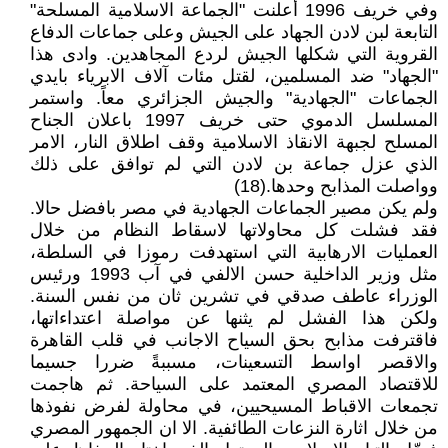
وفي خريف 1996 أعلنت "الجماعة الاسلامية المسلحة"
التابعة لبن لادن الجهاد على الجيش وعلى جماعات الدفاع
القروية التي شكلها الجيش لردع المجاهدين. وادى هذا
"الجهاد" ضد المسلمين، لقتل مئات آلاف الابرياء بايدي
الجماعات "الجهادية" والجيش الجزائري معاً. واستمر
المسلسل الدموي حتى خريف 1997 باعلان الجناح
المسلح لجبهة الانقاذ الاسلامية وقف اطلاق النار، الامر
الذي عزل جماعة بن لادن التي لم توافق على ذلك
وواصلت المذابح وحدها.(18)
ولم يكن مصير الجماعات الجهادية في مصر بافضل حالا.
فقد فشلت كل محاولاتها لاسقاط النظام من خلال
العمليات الارهابية التي استهدفت رموزا في السلطة،
مثل وزير الداخلية حسن الالفي في آب 1993 ورئيس
الوزراء عاطف صدقي في تشرين ثان من نفس السنة.
ولكن هذا الفشل لم يثنها عن مواصلة اعتداءاتها،
فاقترفت مذابح بحق السياح الاجانب في قلب القاهرة
والاقصر اواسط التسعينات، مسببةً ضررا جسيما
للاقتصاد المصري المعتمد على السياحة. ثم هاجمت
تجمعات الاقباط المسيحيين، في محاولة لفرض نفوذها
من خلال اثارة النزعات الطائفية. الا ان الجمهور المصري