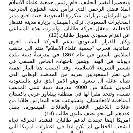
وتحضيرا لتغيير الحليف، قام رئيس جمعية علماء الاسلام
الملا فضل الرحمن الذي ترأس لجنة الشؤون الخارجية
في البرلمان، بزيارات متكررة للسعودية حيث اقنع مدير
المخابرات السعودي، تركي الفيصل، بزيارة مدينة قندهار
الافغانية، معقل حركة طالبان. واثمرت هذه المساعي
عن التزام سعودي بتمويل طالبان.(12)
وكان للقرار السعودي بدعم الحركة اسباب اخرى
عقائدية. فحزب "جمعية علماء الاسلام" منتمٍ الى مذهب
اسلامي تأسس في عام 1867 في مدرسة دينية ببلدة
ديوباند في الهند، ويتميز باجتهاده الخاص السلفي في
تفسير الشريعة الاسلامية. وقد اكتسب هذا التيار اهمية
في نظر السعوديين لقربه من المذهب الوهابي الذي
تتبناه عائلة آل سعود. وهو الامر الذي دفع بالسعودية
لتمويل شبكة من 4000 مدرسة دينية تتبنى المذهب
نفسه، وتتخذ مقرا لها في منطقة بيشاور غربي باكستان
المتاخمة لافغانستان. وتستوعب هذه المدارس طلابا من
عائلات اللاجئين الافغان والعائلات الميسورة، يصل
عددهم الى نحو نصف مليون طالب.(13)
امريكا ايضا تجندت لدعم طالبان. فتشدد الحركة تجاه
الشعب الافغاني لم يكن ابدا في اعتبارات امريكا التي