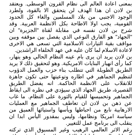
بمعنى اعادة العالم الى نظام القرون الوسطى. ويعتقد
بن لادن ان هذا الهدف لن يتحقق الا بالقوة، ولطرد
الوجود الاجنبي من بلاد المسلمين والغاء كل الحدود
القومية، يجب اولا الاطاحة بكل الانظمة العربية. وقد
شرح بن لادن نفسه في مقابلة لقناة "الجزيرة" ان
"الجهاد" هو الفارق النوعي الذي يفصل بين موقفه وبين
مواقف بقية التيارات الاسلامية التي تسعى هي الاخرى
لاعادة الاسلام لما كان عليه في عهد الخلفاء الراشدين.
بن لادن يريد ان يرى بام عينه النظام الحالي وهو ينهار،
كما رأى انهيار البنايات الامريكية. وهو لتحقيق ذلك لا يريد
الطريق الطويلة التي تتطلب بناء حزب والعمل الدؤوب
لتنظيم الجماهير في اطاره وتوعيتها حتى تكون جاهزة
للانقلاب على الانظمة الحاكمة. انه يفضل الطريق
القصيرة، طريق الجهاد الذي سيؤدي في نظره الى ايقاظ
الجماهير وتحميسها للقيام بالثورة على النظام. ما غاب
عن ذهن بن لادن ان تعاطف الجماهير مع العمليات
الارهابية نابع من احباطها ويأسها واستيائها العميق من
سياسة امريكا ونظامها، وليس بمقدور اليأس ابدا ان
ينقلب الى برنامج عمل للتغيير.
رغم الاثر العالمي الرهيب وغير المسبوق الذي تركته