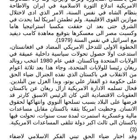
الامريكية اندلاع الثورة الاسلامية في ايران والاطاحة
بنظام الشاه في نفس السنة، الامر الذي ادى لاختلال
موازين القوى الاقليمية. ولم تطمئن امريكا لما يحدث في
الشرق حتى بعد ان حققت مكسبا استراتيجيا هاما
وكسبت مصر الى معسكرها بتوقيع معاهدة كامب ديفيد
مع اسرائيل في نفس السنة (1979).
الخطوة الاولى للتدخل الامريكي المضاد في افغانستان،
استدعت اولا حصول تحولات سياسية داخلية عميقة في
الولايات المتحدة وباكستان. ففي عام 1980 انتخب رونالد
ريغان رئيسا للولايات المتحدة، وجاء هذا بعد ثلاثة اعوام
من الانقلاب في باكستان الذي نفذه الجنرال ضياء الحق
على حكومة ذو الفقار علي بوتو، وبدأ الغزل بين البلدين.
فحال تسلمه الادارة الامريكية ازال ريغان عن باكستان
العقوبات الاقتصادية التي كان الرئيس الاسبق كارتر قد
فرضها على البلاد بسبب تسلحها النووي وانتهاكها لحقوق
الانسان. وحظيت امريكا بثقة باكستان مقابل مساعدات
مالية وعسكرية استمرت لمدة ست سنوات، تحولت فيها
باكستان الى ثالث اكبر دولة تتلقى المساعدات الامريكية.
(3)
وقد اختار ضياء الحق تبني الفكر الاسلامي لاضفاء