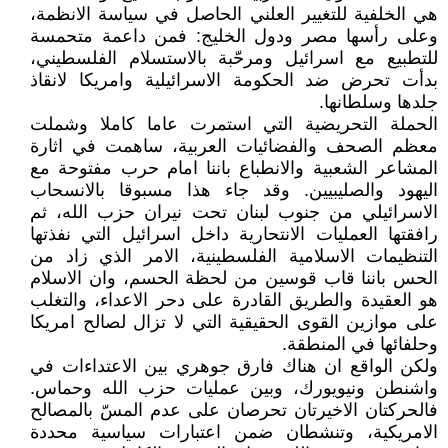
هي الخلفية للتغيير العلني الحاصل في سياسة الانظمة،
وعلى رأسها مصر ودول الخليج: فمن داعمة متحمسة
للتطبيع مع اسرائيل ومرحّبة بالاستسلام الفلسطيني،
بدأت تحرض ضد الحكومة الاسرائيلية وامريكا لانقاذ
جلدها وسلطانها.
الحملة التحريضية التي استمرت عاما كاملا وشملت
معظم الصحف والفضائيات العربية، ساهمت في اثارة
المشاعر الشعبية والانطباع باننا امام حرب مفتوحة مع
اليهود والصليبيين. وقد جاء هذا مسبوقا بالانسحاب
الاسرائيلي من جنوب لبنان تحت نيران حزب الله، ثم
رافقتها العمليات الانتحارية داخل اسرائيل التي نفذتها
التنظيمات الاسلامية الفلسطينية، الامر الذي زاد من
الحس باننا قاب قوسين من لحظة الحسم، وان الاسلام
هو العقيدة والطريق القادرة على دحر الاعداء، والتغلب
على موازين القوى الحقيقية التي لا تزال لصالح امريكا
وحلفائها في المنطقة.
ولكن الواقع ان هناك فارق جوهري بين الاعتداءات في
واشنطن ونيويورك، وبين عمليات حزب الله وحماس.
فالحركتان الاخيرتان تحرصان على عدم المسّ بالمصالح
الامريكية، وتنشطان ضمن اعتبارات سياسية محددة