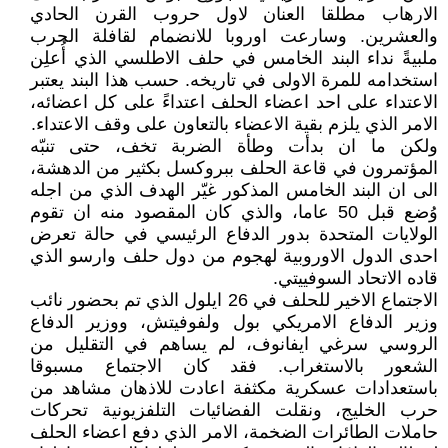
الارهاب مطلقا العنان لاول حروب القرن الحادي
والعشرين. وسارعت اوروبا للانضمام لقافلة الحرب
ملبيةً نداء البند الخامس في حلف الاطلسي الذي أُعلِن
استخدامه للمرة الاولى في تاريخه. حسب هذا البند يعتبر
الاعتداء على احد اعضاء الحلف اعتداءً على كل اعضائه،
الامر الذي يلزم بقية الاعضاء بالتعاون على وقف الاعتداء.
ولكن ما ان بدأت وطأة الضربة تخف، حتى تنبّه
المؤتمرون في قاعة الحلف ببروكسل بكثير من الدهشة،
الى ان البند الخامس المذكور غيّر الهدف الذي من اجله
وُضع قبل 50 عاما، والذي كان المقصود منه ان تقوم
الولايات المتحدة بدور الدفاع الرئيسي في حالة تعرض
احدى الدول الاوروبية لهجوم من دول حلف وارسو الذي
قاده الاتحاد السوفييتي.
الاجتماع الاخير للحلف في 26 ايلول الذي تم بحضور نائب
وزير الدفاع الامريكي بول ولفوفيتش، ووزير الدفاع
الروسي سرغي ايفانوف، لم يساهم في التقليل من
الشعور بالاستغراب. فقد كان الاجتماع مسبوقا
باستعدادات عسكرية مكثفة اعادت للاذهان مشاهد من
حرب الخليج، ونقلت الفضائيات التلفزيونية تحركات
حاملات الطائرات الضخمة، الامر الذي دفع اعضاء الحلف