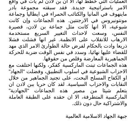
العمليات التي خطط لها، الا ان بن لادن لم يأت في واقع
الامر باستراتيجية جديدة. فقد سبقته مجموعة بادر
ماينهوف في المانيا والكتائب الحمراء في ايطاليا وجماعة
مونتونيروس في الارجنتين. هذه الجماعات وإن كانت
شيوعية، الا انها كانت مثل جماعة بن لادن، قصيرة
النفس، وسعت لاحداث التغيير السريع مستخدمة
الارهاب للانقلاب على الانظمة. غير انها فشلت فشلا
ذريعا وادت بالحكام لفرض حالة الطوارئ الامر الذي مهد
للقضاء عليها نهائيا، وسدد في نفس الوقت ضربة للحركة
الجماهيرية المعارضة وقلص من حقوقها.
هذه الجماعات تبنت الماركسية كفكر، ولكنها اختلفت مع
الاحزاب الشيوعية في اسلوب التطبيق، وفضلت "الجهاد"
او الكفاح المسلح البحت، على تجنيد الجماهير من خلال
النقابات والاحزاب السياسية. لقد كان حريا ببن لادن ان
يتعلم شيئا من مصير هذه الجماعات "الجهادية"
الماركسية المتطرفة، الا ان حقده على الطبقة العاملة
والاشتراكية حال دون ذلك.
جبهة الجهاد الاسلامية العالمية