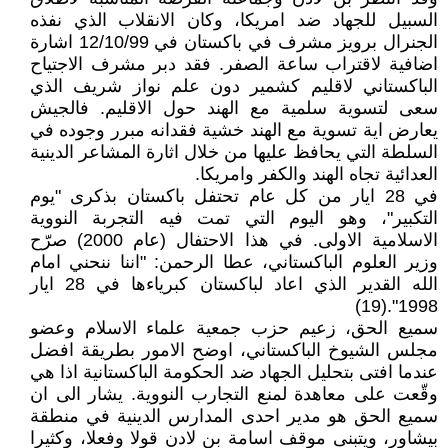
السبيل للجهاد ضد امريكا، وكان الانقلاب الذي نفذه
الجنرال برويز مشرف في باكستان في 12/10/99 اشارة
اضافية لاقتراب ساعة الصفر. فقد دبر مشرف الاجتياح
الباكستاني لاقليم كشمير دون علم نواز شريف الذي
سعى لتسوية سلمية مع الهند حول الاقليم. فالجيش
يعارض اية تسوية مع الهند خشية فقدانه مبرر وجوده في
السلطة التي يحافظ عليها من خلال اثارة المشاعر الدينية
العدائية تجاه الهند والكفر وامريكا.
في 28 ايار من كل عام تحتفل باكستان بذكرى "يوم
التكبير"، وهو اليوم التي تمت فيه التجربة النووية
الاسلامية الاولى. في هذا الاحتفال (عام 2000) صرّح
وزير العلوم الباكستاني، عطا الرحمن: "اننا ننحني امام
الله القدير الذي اعاد لباكستان كبرياءها في 28 ايار
1998".(19)
سميع الحق، زعيم حزب جمعية علماء الاسلام وعضو
مجلس الشيوخ الباكستاني، اوضح الامور بطريقة افضل
عندما افتى بتحليل الجهاد ضد الحكومة الباكستانية اذا هي
وقّعت على معاهدة لمنع التجارب النووية. يشار الى ان
سميع الحق هو مدير احدى المدارس الدينية في منطقة
بيشاور، ويتبنى موقف اسامة بن لادن قولا وفعلا، وكثيرا