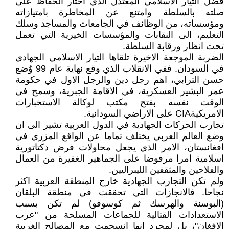
فضّل التيار الاسلامي المعتدل الذي اختار الحفاظ على
صلته بالسلطة وامتنع عن المخاطرة بامتيازاته
ومؤسساته، من الوظائف في الجامعات والمساجد وسلك
التعليم، الى النقابات والمؤسسات الخيرية التي تعمل
تحت انظار ورقابة السلطة.
الضربة الموجعة الاخيرة تلقاها التيار الاسلامي الجهادي
في السودان. ففي الانقلاب الذي وقع نهاية عام 99 وُضع
حسن الترابي، اهم رجل دين والرجل الاول في حكومة
عمر البشير العسكرية، في الاقامة الجبرية، وسمح في
الوقت نفسه بفتح مكتب لوكالة الاستخبارات
الامريكيةCIA على الاراضي السودانية.
تجارب الحركات الجهادية في الدول العربية تشير الى ان
وضع العالم العربي يختلف تماما عن الواقع المزري في
افغانستان، الامر الذي يجعل محاولات فرض دكتاتورية
اسلامية امرا مرفوضا على الجماهير الغفيرة من العمال
والفلاحين والمثقفين الليبراليين.
ولم تكن التجارب الجهادية خارج المنطقة العربية اكثر
نجاحا. فالانجازات التي تحققت في منطقة البلقان
(البوسنة والهرسك ثم كوسوفو) لم تكن بسبب
الاستعدادات القتالية للجماعات المسلحة من "عرب
الافغان"، بل لمجرد انها انسجمت مع المصالح الغربية