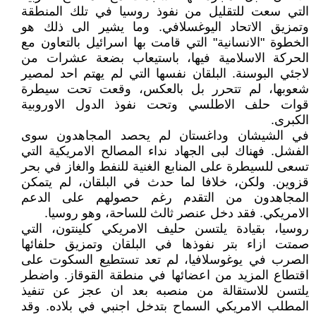
التي سعت للتقليل من نفوذ روسيا في تلك المنطقة
وتمزيق الاتحاد اليوغسلافي. وما يشير الى ذلك هو
الخطوة "الانسانية" التي قامت بها اسرائيل بالتعاون مع
الحركة الاسلامية فيها، باستيعاب بضعة عشرات من
لاجئي البوسنة. البلقان نفسها التي لم يهتم احد لمصير
شعوبها، لم تتحرر بل بالعكس، وقعت تحت سيطرة
قوات حلف الاطلسي وتحت نفوذ الدول الاوروبية
الكبرى.
في الشيشان وداغستان لم يحصد المجاهدون سوى
الفشل. فهناك لبى الجهاد نداء المصالح الامريكية التي
تسعى للسيطرة على المنابع الغنية للنفط والغاز في بحر
قزوين. ولكن، خلافا لما حدث في البلقان، لم يتمكن
المجاهدون من التقدم رغم حصولهم على الدعم
الامريكي. فقد دخل عنصر ثالث للساحة، وهو روسيا.
روسيا، بقيادة يلتسن حليف الامريكي كلينتون، التي
صمتت ازاء بتر نفوذها في البلقان وتمزيق حلفائها
الصرب في يوغوسلافيا، لم تعد تستطيع السكوت على
اقتطاع المزيد من اعضائها في منطقة القوقاز. واضطر
يلتسن للاستقالة من منصبه بعد ان عجز عن تنفيذ
المطلب الامريكي السماح بتدخل اجنبي في بلاده. وقد