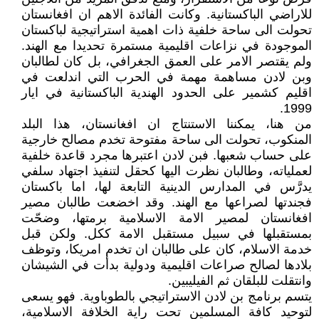
للاراضي الباكستانية. وكانت الفائدة الاهم ان افغانستان
تحولت الى ساحة خلفية ذات اهمية استراتيجية لباكستان
الموجودة في نزاعات اقليمية مستمرة تحديدا مع الهند.
ولم يقتصر الامر على العمق الجغرافي، بل كان لطالبان
وبن لادن مساهمة مهمة في الحرب التي اندلعت في
اقليم كشمير على الحدود الهندية الباكستانية في ايار
1999.
من هنا، يمكننا الاستنتاج ان افغانستان، هذا البلد
المنكوب، تحولت الى ساحة مفتوحة تخدم مصالح خارجية
على حساب شعبها. فبن لادن اعتبرها مجرد قاعدة خلفية
لعملياته، وطالبان نظرت اليها كحقل لتنفيذ اجتهاد سلفي
يدرَّس في المدارس الدينية التابعة لها، اما باكستان
فجندتها لصراعها مع الهند. وقد اخضعت طالبان مصير
افغانستان لمصير الامة الاسلامية برمتها، وضحّت
بمستقبلها في سبيل مستقبل الامة ككل. ولكن قبل
خدمة الاسلام، كان على طالبان ان تخدم امريكا، وتوظف
بلادها لصالح صراعات اقليمية ودولية بدأت في الشيشان
وانتقلت للبلقان ثم الفيليبين.
يتسم برنامج بن لادن الاستراتيجي بالطوباوية. فهو يسعى
لتوحيد كافة المسلمين تحت راية الخلافة الاسلامية،