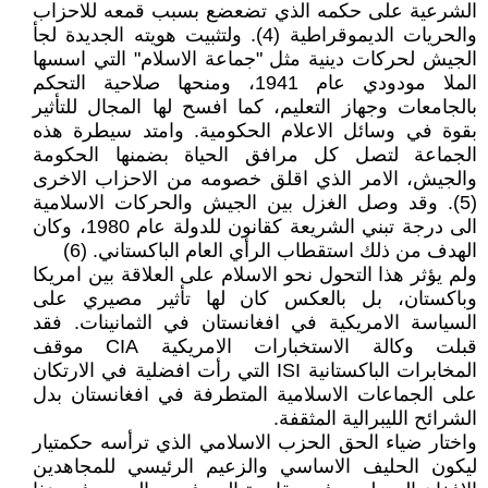
الشرعية على حكمه الذي تضعضع بسبب قمعه للاحزاب
والحريات الديموقراطية (4). ولتثبيت هويته الجديدة لجأ
الجيش لحركات دينية مثل "جماعة الاسلام" التي اسسها
الملا مودودي عام 1941، ومنحها صلاحية التحكم
بالجامعات وجهاز التعليم، كما افسح لها المجال للتأثير
بقوة في وسائل الاعلام الحكومية. وامتد سيطرة هذه
الجماعة لتصل كل مرافق الحياة بضمنها الحكومة
والجيش، الامر الذي اقلق خصومه من الاحزاب الاخرى
(5). وقد وصل الغزل بين الجيش والحركات الاسلامية
الى درجة تبني الشريعة كقانون للدولة عام 1980، وكان
الهدف من ذلك استقطاب الرأي العام الباكستاني. (6)
ولم يؤثر هذا التحول نحو الاسلام على العلاقة بين امريكا
وباكستان، بل بالعكس كان لها تأثير مصيري على
السياسة الامريكية في افغانستان في الثمانينات. فقد
قبلت وكالة الاستخبارات الامريكية CIA موقف
المخابرات الباكستانية ISI التي رأت افضلية في الارتكان
على الجماعات الاسلامية المتطرفة في افغانستان بدل
الشرائح الليبرالية المثقفة.
واختار ضياء الحق الحزب الاسلامي الذي ترأسه حكمتيار
ليكون الحليف الاساسي والزعيم الرئيسي للمجاهدين