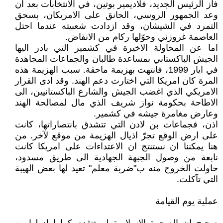
فاز الرئيس الجديد، فلاديمير بوتين، في الانتخابات بعد ان
وعد الجمهور الروسي، الحانق على الامريكان، بسحق
التمرد في الشيشان، وقد ازدادت شعبيته عندما احتل
العاصمة غروزني وحوّلها ركام من الانقاض.
اما عن المحاولة الاخيرة في كشمير التي بادر اليها
الجيش الباكستاني بمساعدة طالبان والجماعات المجاهدة
في ايار 1999، فانتهت بهزيمة ماحقة. سبب الهزيمة هذه
المرة كان امريكا التي اختارت دعم الهند. وقد ادى القرار
الامريكي الذي اغضب الجيش والشارع الباكستانيين، الى
الاطاحة بحكومة نواز شريف الذي مال لمصالحة الهند
وعارض مغامرة جيشه في كشمير.
اذن، فجماعات بن لادن التي تتشدق بانتصاراتها، كانت
على ارض الوقع تجرّ اذيال الهزيمة من موقع لآخر. من
هنا يمكننا ان نستنتج ان الاعتداءات على امريكا كانت
نابعة من وصول الجبهة الجهادية الى طريق مسدود،
حاولت الخروج منه ب"ضربة معلم" تعيد لها بعض الهيبة
التي تآكلت.
عملية يوم القيامة