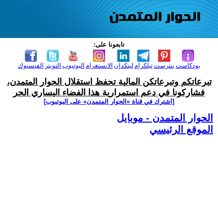
تابعونا على:
بودكاست
بنترست
تيلكرام
لينكدإن
الانستغرام
اليوتيوب
التويتر
الفيسبوك
تبرعاتكم وتبرعاتكن المالية تحفظ استقلال الحوار المتمدن،
فشاركونا في دعم استمرارية هذا الفضاء اليساري الحر
[اشترك في قناة ‫«الحوار المتمدن» على اليوتيوب]
الحوار المتمدن - موبايل
الموقع الرئيسي