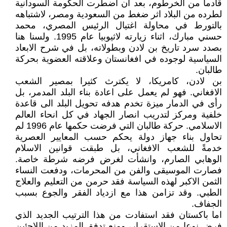
قادما من الخرطوم، بعد ان اضطرت الحكومة السودانية
لطرده من البلاد اثر ضغط من السعودية ومصر، لاشتباهه
بالتورط في محاولة اغتيال الرئيس المصري، محمد
حسني مبارك، اثناء زيارته لاثيوبيا عام 1995. ولسنا هنا
بصدد سرد تاريخ بن لادن وبطولاته، بل في شرح الابعاد
السياسية لوجوده في افغانستان وعلاقته العضوية بحركة
طالبان.
بن لادن، كامريكا، لا يكترث كثيرا بمصير الشعب
الافغاني. فهو لم يعمل على اعادة بناء البلد المدمر، بل
رأى في الدمار ميزة تخدم هدفه تحويل البلد الى قاعدة
خلفية ومركز لتدريب انصار الجهاد في كل انحاء العالم
الاسلامي. حركة طالبان التي فرضت حكمها عام 1996 لم
تحاول بناء جهاز دولة يحكم حسب المعايير العصرية
خدمةً للشعب الافغاني، بل طبقت قوانين الاسلام
الوهابي الصارم، وانشأت لغرض فرضه شرطة خاصة.
فصارت الموسيقى والفن من المحرمات، ودفعت النساء
الثمن الاكبر لهذه السياسة فقد حرمن من التعليم والعلاج
الطبي. وقد تزامن هذا مع ازدياد الفقر والجوع بسبب
الجفاف.
اما باكستان فقد استفادت من هذا الترتيب الجديد الذي
فرض نوعا من الاستقرار، ومنع تدفق المزيد من اللاجئين