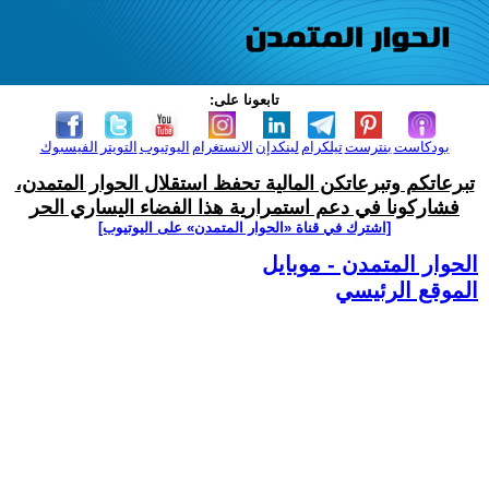
تابعونا على:
بودكاست
بنترست
تيلكرام
لينكدإن
الانستغرام
اليوتيوب
التويتر
الفيسبوك
تبرعاتكم وتبرعاتكن المالية تحفظ استقلال الحوار المتمدن،
فشاركونا في دعم استمرارية هذا الفضاء اليساري الحر
[اشترك في قناة ‫«الحوار المتمدن» على اليوتيوب]
الحوار المتمدن - موبايل
الموقع الرئيسي