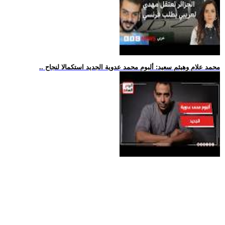
.. محمد علام وهيثم سعيد: ألبوم محمد عدوية الجديد استكمالا لنجاح