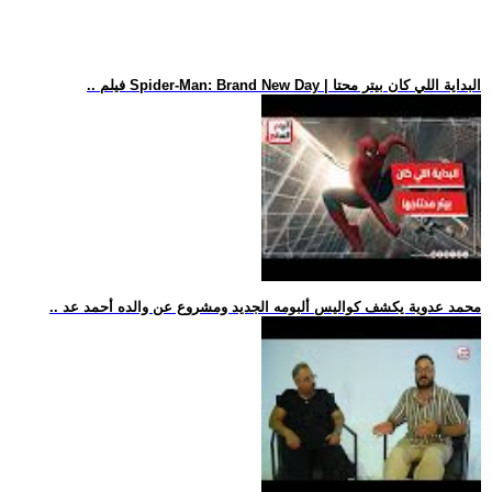
.. فيلم Spider-Man: Brand New Day | البداية اللي كان بيتر محتا
.. محمد عدوية يكشف كواليس ألبومه الجديد ومشروع عن والده أحمد عد