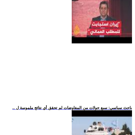
.. باحث سياسي: سبع جولات من المفاوضات لم تحقق أي نتائج ملموسة ل