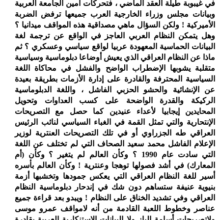
في غيبوبة طيلة العقد الماضي ، فتحركات أمين الجامعة العربية
وبيانات مجلس وزراء الخارجية العرب جميعها ترفض الضربة
الأميركية ! ولكن السؤال ماهي مصداقية هذه المواقف ميدانيا ؟
وهل يتمكن النظام العربي العاجز في الواقع عن ترجمة لغة
البيانات الحماسية المعهودة عربيا لواقع سياسي وعسكري ؟ ثم
ماذا عن النظام العراقي الذي يعيش أوضاعا دبلوماسية وسياسية
متقلبة يشوبها الإضطراب الواضح والفشل في محاكاة اللغة
السياسية المحترفة والقادرة على إدارة الأزمات بطريقة بعيدة
عن الإنشائية والحشو الحزبي الفاشل ، واللغة الدبلوماسية
الركيكة والقدرة الواضحة على كسب العداوات وتحويل
المحايدين إيجابيا لأعداء عنيدين كما حصل مع التصريحات
الإنتحارية والتي تمثل القمة في الغباء السياسي لنائب الرئيس
العراقي طه الجزراوي أو في تلك التصريحات العنترية لوزير
الإعلام الفاشل محمد سعيد الصحاف التي لم تختلف عن اللغة
التي سادت عام 1990 ؟ وكأن العالم لم يتغير ؟ وكأن (أم
المعارك) في أشد فصولها توهجا وعنترية ! وكأن العالم بأسره
أسير للغة النظام العراقي التي يعكس جمودها وتخشبها أزمة
بنيوية عنيفة ستساهم دون شك في إندحار دبلوماسية النظام
العراقي وفي تشديد الخناق على النظام ! ويبدو بعد قراءة جميع
عناصر وخطوط اللعبة القادمة من أنه لامواقف عمرو موسى
ولاتصريحات أسامة الباز ولا البيانات الإستنكارية العربية بقادرة