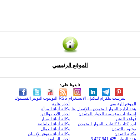
الموقع الرئيسي
تابعونا على:
بنترست
تيلكرام
لينكدإن
الانستغرام
RSS
اليوتيوب
التويتر
الفيسبوك
الموقع الرئيسي
أخبار عامة
هيئة ادارة الحوار المتمدن - للإتصال بنا
وكالة أنباء المرأة
إحصائيات مؤسسة الحوار المتمدن
اخبار الأدب والفن
قواعد النشر
وكالة أنباء اليسار
ابرز كتاب / كاتبات الحوار المتمدن
وكالة أنباء العلمانية
يوتيوب التمدن
وكالة أنباء العمال
مكتبة التمدن
وكالة أنباء حقوق الإنسان
عدد الزوار: 3,427,941,425
اخبار الرياضة