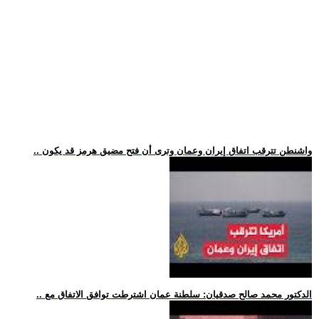
.. واشنطن تترقب اتفاق إيران وعمان وترى أن فتح مضيق هرمز قد يكون
.. الدكتور محمد صالح صدقيان: سلطنة عمان اشترطت توافق الاتفاق مع