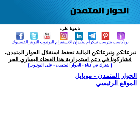
تابعونا على:
بودكاست
بنترست
تيلكرام
لينكدإن
الانستغرام
اليوتيوب
التويتر
الفيسبوك
تبرعاتكم وتبرعاتكن المالية تحفظ استقلال الحوار المتمدن،
فشاركونا في دعم استمرارية هذا الفضاء اليساري الحر
[اشترك في قناة ‫«الحوار المتمدن» على اليوتيوب]
الحوار المتمدن - موبايل
الموقع الرئيسي