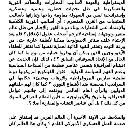
الديمقراطية والعودة لأساليب المخابرات والمحاكم الثورية
والعسكرية! في ظل تحديات حضارية وعلمية وعسكرية
وإستراتيجية ليس من السهولة مقاومة رياحها وتياراتها بأساليب
الستينيات من القرن المنصرم ! أي أساليب الثورية الكلامية
والإعتماد على الشعارات وبناء دولة القهر والإجبار في ظل عالم
متغير وتوجهات إنفتاحية لاترحم أصحاب عقول الإنغلاق ؟ فلم يعد
الإختباء خلف ستائر الآيديولوجيا ممكنا لأنظمة عارية حتى من
ورقة التوت وتفتقر للقوة الذاتية لحماية نفسها كما تفتقر للحلفاء
الآيديولوجيين الذين يمكن أن يوفروا حماية من نوع ما كما كان
الحال مع الإتحاد السوفياتي السابق ؟!! ، لذلك فإن الحديث عن
(فيتنام العراقية)! يتضمن عناصر فظيعة من السذاجة السياسية
وعدم الفهم للسياسة الدولية ، فثوار الفيتكونغ لم يكونوا دولة
تقليدية تمارس البيروقراطية والإرهاب ويختبئء حكامها في
السراديب المحصنة ضد الأشعاع النووي ؟ كما كان لهم حلفائهم
الدوليين والرأي العام العالمي ووقفت إلى جانبهم عوامل
الجغرافية والتاريخ والآيديولوجية ... فأين النظام العراقي المنهك
من كل ذلك ؟ بل أين عناصر التشابه والمقارنة أصلا ؟ .
والملاحظ في الآونة الأخيرة أن العالم العربي قد إستفاق على
صدمة العمل العسكري الأميركي القادم ؟ وكأن هذا العالم كان