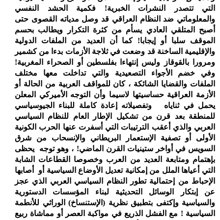
التي تتصدر النشرات الخبرية! فكمية الحشد النفسي
والمعلوماتي ضد النظام العراقي قد وصل مدياته القصوى حتى
أصبح المتلقي العادي يسأم من كثرة التكرار ويطالب بحسم
الموقف سلبا أو إيجابا! كما أن العديد من الملفات الدولية
والإقليمية الساخنة قد وضعت في ثلاجة الأزمات بدءا من كشمير
ومرورا بالقوقاز وليس إنتهاءا بفلسطين أو الصحراء المغربية!
وفي خضم الأجواء التصعيدية والتي تداخلت معها مختلف
الملفات والقضايا الشائكة ، كان للمواقف العربية من الحالة أو
الأزمة العراقية حساسيتها لاسيما وأن التوجه الأميركي المعلن
يحمل في ثناياه
وتفصيلاته إعادة كاملة للبناء الجيوسياسي
للمنطقة بعد قرن من تشكيل الإطار العام للنظام السياسي
العربي والذي أعقب الترتيبات التي أسفرت عنها الحرب الكونية
الأولى أو تصفية الإستعمار البريطاني والإنسحاب من شرق
السويس في أواخر ستينيات القرن الماضي! ، وهو توجه
يحظى
بإهتمام ومتابعة العديد من العرب وخصوصا القطاعات الشابة
التي أعياها الملل من إمكانية تعديل الأوضاع السياسية أو
أصابها
الإحباط من إحتمالية تطور النظام السياسي العربي الذي عجز
عن إبتكار الوسائل التحديثية لبناء المؤسسات الدستورية
والسياسية وإكتفى بتطبيق نظرية (الإستنساخ) الوراثي للأنطمة
السياسية ! مع الفشل الذريع في مواكبة العصر أو مماشاة ربيع