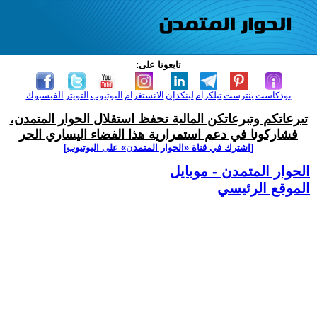
تابعونا على:
بودكاست
بنترست
تيلكرام
لينكدإن
الانستغرام
اليوتيوب
التويتر
الفيسبوك
تبرعاتكم وتبرعاتكن المالية تحفظ استقلال الحوار المتمدن،
فشاركونا في دعم استمرارية هذا الفضاء اليساري الحر
[اشترك في قناة ‫«الحوار المتمدن» على اليوتيوب]
الحوار المتمدن - موبايل
الموقع الرئيسي