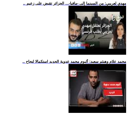
.. مهدي لعريبي: من السينما إلى -مافيا-... الجزائر تقبض على زعيم
.. محمد علام وهيثم سعيد: ألبوم محمد عدوية الجديد استكمالا لنجاح