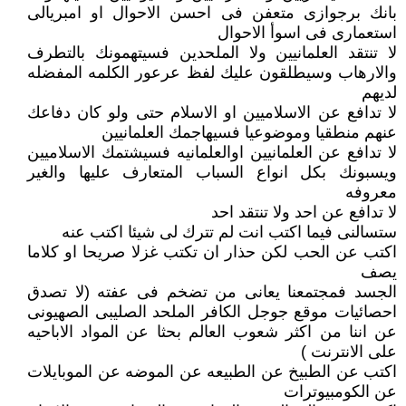
بانك برجوازى متعفن فى احسن الاحوال او امبريالى
استعمارى فى اسوأ الاحوال
لا تنتقد العلمانيين ولا الملحدين فسيتهمونك بالتطرف
والارهاب وسيطلقون عليك لفظ عرعور الكلمه المفضله
لديهم
لا تدافع عن الاسلاميين او الاسلام حتى ولو كان دفاعك
عنهم منطقيا وموضوعيا فسيهاجمك العلمانيين
لا تدافع عن العلمانيين اوالعلمانيه فسيشتمك الاسلاميين
ويسبونك بكل انواع السباب المتعارف عليها والغير
معروفه
لا تدافع عن احد ولا تنتقد احد
ستسالنى فيما اكتب انت لم تترك لى شيئا اكتب عنه
اكتب عن الحب لكن حذار ان تكتب غزلا صريحا او كلاما
يصف
الجسد فمجتمعنا يعانى من تضخم فى عفته (لا تصدق
احصائيات موقع جوجل الكافر الملحد الصليبى الصهيونى
عن اننا من اكثر شعوب العالم بحثا عن المواد الاباحيه
على الانترنت )
اكتب عن الطبيخ عن الطبيعه عن الموضه عن الموبايلات
عن الكومبيوترات