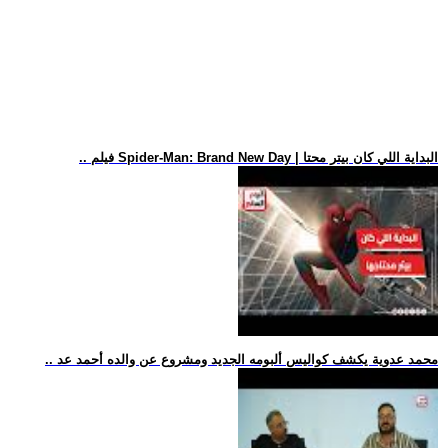
.. فيلم Spider-Man: Brand New Day | البداية اللي كان بيتر محتا
.. محمد عدوية يكشف كواليس ألبومه الجديد ومشروع عن والده أحمد عد