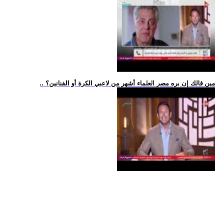
.. مين قالك إن بره مصر العلماء أشهر من لاعبي الكرة أو الفنانين؟