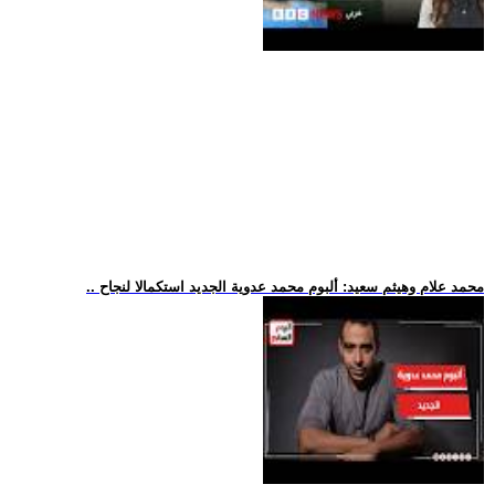
.. محمد علام وهيثم سعيد: ألبوم محمد عدوية الجديد استكمالا لنجاح