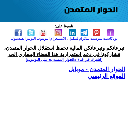
تابعونا على:
بودكاست
بنترست
تيلكرام
لينكدإن
الانستغرام
اليوتيوب
التويتر
الفيسبوك
تبرعاتكم وتبرعاتكن المالية تحفظ استقلال الحوار المتمدن،
فشاركونا في دعم استمرارية هذا الفضاء اليساري الحر
[اشترك في قناة ‫«الحوار المتمدن» على اليوتيوب]
الحوار المتمدن - موبايل
الموقع الرئيسي