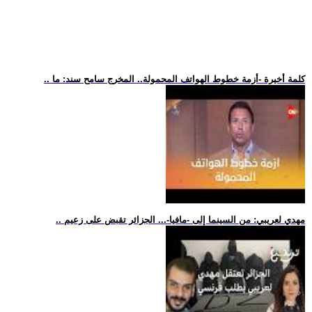
.. كلمة أخيرة -أزمة خطوط الهواتف المحمولة.. المخرج سامح سند: ما
.. مهدي لعريبي: من السينما إلى -مافيا-... الجزائر تقبض على زعيم