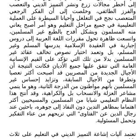
إلى أخطر مجالات زرع ونشر التمييز الديني والتعصب
والفرز الطائفي، وخلصت إلى أن الفكر الرجعي
المتعصب نجح في التغلغل وأحيانا السيطرة على العملية
التعليمية في جميع مراحل التعليم وهو أمر أصبح يعاني
منه المسلمون وبشكل أفدح بالطبع غير المسلمين،
واتسعت ظاهرة تحول مقررات اللغة العربية إلى دروس
إجبارية في العقيدة الإسلامية يدرسها المسلم وغير
المسلم، بل وتعمد اختيار نصوص تخالف عقائد غير
المسلمين بدلا من تلك التي تؤكد على القيم الإنسانية
العامة التي تتفق عليها جميع الأديان فكانت النتيجة أن
الأجيال الجديدة من المصريين قد أصبحت أكثر تعصبا
وتطرفا من الأجيال السابقة، وتزايد إحساس غير
المسلمين بأنهم مواطنون من الدرجة الثانية، وهو ما ينمي
مشاعر العزلة والانسحاب بل والكراهية، وقد أنتج هذا
النظام التعليمي شبابا من المسلمين والمسيحيين أكثر
اهتماما بمظاهر التدين دون النفاذ إلى جوهره، باحثين عند
رجال الدين عن "الفتاوى" التي تريحهم من عناء التفكير
وتحمل المسئولية.
تعتمد آليات إشاعة التمييز الديني في التعليم على ثلاث