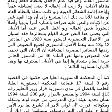
الدستور القائم وهو قيد عدم الإخلال بالنظام العام وعدم
منافاة الآداب، ولا ريب أن إغفاله لا يعنى إسقاطه عمداً
وإباحة إقامة الشعائر الدينية ولو كانت مخلة بالنظام العام
أو منافية للآداب. ذلك أن المشرع رأى أن هذا القيد غنى
عن الإثبات والنص عليه صراحة باعتباره أمراً بديهياً وأصلاً
دستورياً يتعين إعماله ولو أغفل النص عليه أما الأديان
التي يحمى هذا النص حرية القيام بشعائرها فقد استبان
من الأعمال التحضيرية لدستور سنة 1923 عن المادتين
12 و13 منه وهما الأصل الدستوري لجميع النصوص التي
رددتها الدساتير المصرية المتعاقبة أن الأديان التي تحمى
هذه النصوص ومنها نص المادة 46 من الدستور الحالي
حرية القيام بشعائرها إنما هي الأديان المعترف بها وهى
الأديان السماوية الثلاثة" .
كما أن المحكمة الدستورية العليا في حكمها في القضية
رقم‎ 8 ‎لسنة‎ 17 ‎قضائية المحكمة الدستورية‎ ‎العليا،
الخاصة بالفصل فى مدى دستورية قرار وزير التعليم رقم
113 لسنة 1994 والمفسر بالقرار رقم 208 ‏لسنة 1994
بشأن تحديد هيئة ‏الزى المدرسي من حيث لونه وشكله
ومكوناته، قررت "أن لولي الأمر أن يُشَرع بما يرد الأمر
المتنازع ‏عليه إلى الله ورسوله، مستلهما فى ذلك أن