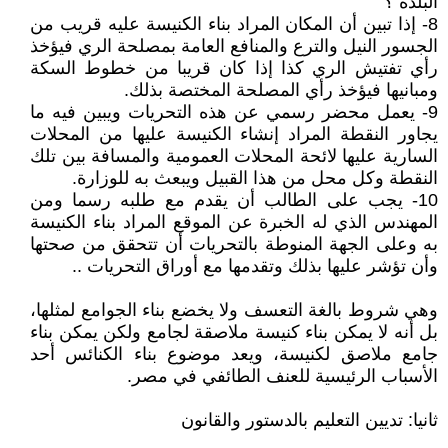
البلدة ؟
8- إذا تبين أن المكان المراد بناء الكنيسة عليه قريب من
الجسور النيل والترع والمنافع العامة بمصلحة الري فيؤخذ
رأي تفتيش الري كذا إذا كان قريبا من خطوط السكة
ومبانيها فيؤخذ رأي المصلحة المختصة بذلك.
9- يعمل محضر رسمي عن هذه التحريات ويبين فيه ما
يجاور النقطة المراد إنشاء الكنيسة عليها من المحلات
السارية عليها لائحة المحلات العمومية والمسافة بين تلك
النقطة وكل محل من هذا القبيل ويبعث به للوزارة.
10- يجب على الطالب أن يقدم مع طلبه رسما ومن
المهندس الذي له الخبرة عن الموقع المراد بناء الكنيسة
به وعلى الجهة المنوطة بالتحريات أن تتحقق من صحتها
وأن تؤشر عليها بذلك وتقدمها مع أوراق التحريات ..
وهي شروط بالغة التعسف ولا يخضع بناء الجوامع لمثلها،
بل أنه لا يمكن بناء كنيسة ملاصقة لجامع ولكن يمكن بناء
جامع ملاصق لكنيسة، ويعد موضوع بناء الكنائس أحد
الأسباب الرئيسية للعنف الطائفي في مصر.
ثانيا: تديين التعليم بالدستور والقانون