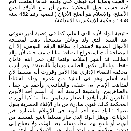
• ألغيت وصاية أب قبطي على ولديه عندما أسلمت الأم
لأنه حسب قول المحكمة يتعين أن يتبع الأولاد الدين
الأصلح، والإسلام هو أصلح الأديان (القضية رقم 462 سنة
1958 محكمة الإسكندرية الابتدائية).
• تبعية الولد لأبيه الذي اسلم، كما في قضية أمير شوقي
عبد السيد الذي ولد وعاش مسيحياً، ذهب لمصلحة
الأحوال المدنية لاستخراج بطاقة الرقم القومي، إلا أن
المصلحة أبت استخراج البطاقة ببيانات مسيحية، لأن والد
الطالب قد أشهر إسلامه وقتما كان عمر ابنه عامان
فقط، وبالتالي يكون الطالب مسلماً بالتبعية!!، وقد أيدت
محكمة القضاء الإداري هذا الأمر وقررت أنه مسلماً لأن
أبيه أسلم وهو في الثانية من عمره، وذلك استناداً
لمذاهب الإمام أبى حنيفة، والشافعي، وأحمد بن حنبل،
والظاهريين، والشيعة الزيدية أنه "إذا أسلم أحد الأبوين
الكافرين كان أولاده الصغار مسلمين تبعاً له" كما أوردت
المحكمة كذلك فتوى صادرة من دار الإفتاء المصرية يقول
نصها: "الولد يتبع أحد أبويه في الإسلام باعتباره خير
الديانات، ويظل الولد الذي صار مسلماً بالتبع للمسلم من
أبويه، أو بالتبع لهما معاً، مسلماً بعد بلوغه، ولا يحتاج إلى
تجديد إسلامه، ولو ارتد أبواه عن الإسلام أو ارتد من