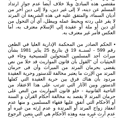
مقتضي هذه المبادئ وبلا خلاف أيضا عدم جواز ارتداد
المسلم عن دينه، لا إلى غير دين، ولا إلى دين آخر من
أديان السماء، والمتفق عليه في هذه الشريعة أن المرتد
لا يقر على ردته ويحبط عمله ويبطل، أي أن التحول من
أي دين أو ملة أو عقيدة إلي الإسلام معترف به، أما
العكس فأمر غير معترف به.
• الحكم الصادر من المحكمة الإدارية العليا في الطعن
رقم 599 - لسنــة 19 ق بتاريخ 25 يناير 1981 بشأن
ميراث أحد المسلمين المتحولين للمسيحية وجاء في
الحيثيات أن "القول بأن قانون المواريث قد خلا من نص
يقضى بحرمان المرتد من الميراث وأن فى حرمان
المرتد من الإرث ما يعتبر مخالفة للدستور وحرية العقيدة
مردود بأن هناك فرق بين حرية العقيدة التي كفلها
الدستور وبين الآثار التي تترتب على هذا الاعتقاد من
الناحية القانونية - خلو قانون المواريث من النص على
حرمان المرتد لا يقصد به مخالفة أحكام القرآن و السنة
أو الأحكام التي أتفق عليها فقهاء المسلمين و منها عدم
انعقاد زواج المرتد أو المرتدة و عدم إرثه من غيره أو
عدم أرث غيره منه وهذه الأحكام هي التي يتعين الرجوع