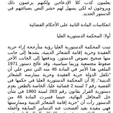
يعلمون كذب كلا الإدعاءين ولكنهم يزعمون ذلك
ويروجون له لكي يسهل لهم حشر النص بصياغتهم في
الدستور الجديد.
انعكاسات المادة الثانية على الأحكام القضائية
أولا: المحكمة الدستورية العليا
تبنت المحكمة الدستورية العليا رؤية متأرجحة إزاء حرية
العقيدة وحرية إقامة الشعائر الدينية، يشدها إلى جانب
منها صحيح نصوص الدستور، ويدفعها إلى الجانب الآخر
ضغوط مجتمعية وربما سياسية، وقد عالج دستور 1971
الملغي هذا الأمر في المادة 46 منه التي تنص علي أن
"تكفل الدولة حرية العقيدة وحرية ممارسه الشعائر
الدينية"، إلا أن المحكمة الدستورية العليا في حكمها في
القضية رقم 7 لسنة 2 قضائية عليا، الخاصة بالطعن بعدم
دستورية القرار بقانون رقم 263 لسنة 1960 في شأن
حل المحافل البهائية، حينما فسرت المادة 46 من
الدستور رأت أن "حرية إقامة الشعائر الدينية وممارستها
فهي مقيدة بقيد أفصحت عنه الدساتير السابقة وأغفله