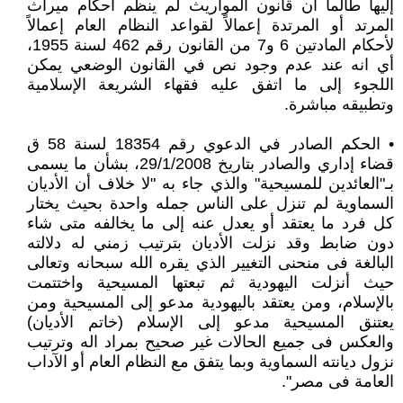
إليها طالما أن قانون المواريث لم ينظم أحكام ميراث
المرتد أو المرتدة إعمالاً لقواعد النظام العام إعمالاً
لأحكام المادتين 6 و7 من القانون رقم 462 لسنة 1955،
أي انه عند عدم وجود نص في القانون الوضعي يمكن
اللجوء إلى ما اتفق عليه فقهاء الشريعة الإسلامية
وتطبيقه مباشرة.
• الحكم الصادر في الدعوي رقم 18354 لسنة 58 ق
قضاء إداري والصادر بتاريخ 29/1/2008، بشأن ما يسمى
بـ"العائدين للمسيحية" والذي جاء به "لا خلاف أن الأديان
السماوية لم تنزل على الناس جمله واحدة بحيث يختار
كل فرد ما يعتقد أو يعدل عنه إلى ما يخالفه متى شاء
دون ضابط وقد نزلت الأديان بترتيب زمني له دلالته
البالغة فى منحنى التغيير الذي يقره الله سبحانه وتعالى
حيث أنزلت اليهودية ثم تبعتها المسيحية واختتمت
بالإسلام، ومن يعتقد باليهودية مدعو إلى المسيحية ومن
يعتنق المسيحية مدعو إلى الإسلام (خاتم الأديان)
والعكس فى جميع الحالات غير صحيح بمراد اله وترتيب
نزول ديانته السماوية وبما يتفق مع النظام العام أو الآداب
العامة فى مصر".