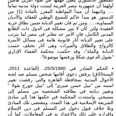
المنظور الدستوري يتعين فهمها في ضوء أمرين هامين
أولهما أن جمهورية مصر العربية ليست دولة مدنية تماماً
.... وثانيهما أن مبدأ المواطنة المقرر بالمادة (1) من
الدستور هو مبدأ حاكم للنسيج الوطني للعقائد والأديان
السماوية، .... ومن ثم فان تغيير الديانة ضمن نطاق حرية
العقيدة ولئن كان لا يثير مشكلة فى الدول ذات الطابع
المدني الكامل، فان الأمر جد مغاير فى مصر لما يترتب
على تغيير الديانة أثار قانونية هامة فى مسائل الأسرة
كالزواج والطلاق والميراث وهى أثار تختلف حسب
الديانة والملة"، وقد حكمت محكمة القضاء الإداري
"بقبول الدعوى شكلا ورفضها موضوعا".
• الحكم الصادر في 25/3/1980، (القاعدة 2011،
السنة33ق) برفض دعوى أقامها شخص مسلم ضد لجنة
الأحوال المدنية بمحافظة القاهرة والتي رفضت تغيير
اسمه من "نبيل حسن صبري" إلى "نبيل جورج نقولا "
وتغيير ديانته في بطاقته الشخصية من مسلم إلى
مسيحي. واستندت المحكمة في حكمها هذا إلى مبادئ
الشريعة الإسلامية في هذا الصدد، ومقتضى تلك المبادئ
وبلا خلاف قبول دخول غير المسلم في دين الإسلام
وإقراره علي ذلك والاعتداد به في المعاملات، كما أن