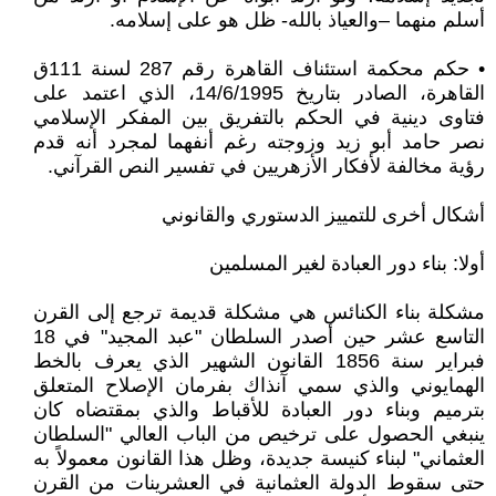
أسلم منهما –والعياذ بالله- ظل هو على إسلامه.
• حكم محكمة استئناف القاهرة رقم 287 لسنة 111ق
القاهرة، الصادر بتاريخ 14/6/1995، الذي اعتمد على
فتاوى دينية في الحكم بالتفريق بين المفكر الإسلامي
نصر حامد أبو زيد وزوجته رغم أنفهما لمجرد أنه قدم
رؤية مخالفة لأفكار الأزهريين في تفسير النص القرآني.
أشكال أخرى للتمييز الدستوري والقانوني
أولا: بناء دور العبادة لغير المسلمين
مشكلة بناء الكنائس هي مشكلة قديمة ترجع إلى القرن
التاسع عشر حين أصدر السلطان "عبد المجيد" في 18
فبراير سنة 1856 القانون الشهير الذي يعرف بالخط
الهمايوني والذي سمي آنذاك بفرمان الإصلاح المتعلق
بترميم وبناء دور العبادة للأقباط والذي بمقتضاه كان
ينبغي الحصول على ترخيص من الباب العالي "السلطان
العثماني" لبناء كنيسة جديدة، وظل هذا القانون معمولاً به
حتى سقوط الدولة العثمانية في العشرينات من القرن