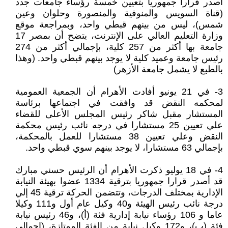
أصدر قرارا جمهوريا بتعيين خمسة رؤساء جامعات جدد
(قناة السويس والمنوفية والمنصورة وحلوان وعين
شمس)، ليس من بينهم قبطي واحد، وبمراجعة موقع
وزارة التعليم العالي على الإنترنت، يتضح أن بمصر 17
جامعة بها أكثر من 257 كلية، بإجمالي أكثر من 274
رئيس جامعة وعميد كلية لا يوجد بينهم قبطي واحد. (وهذا
بالطبع لا يشمل جامعة الأزهر)
3- في 21 يونيو أفادت الأهرام أن الجمعية العمومية
لمحكمه النقض قد وافقت في اجتماعها برئاسة
المستشار مقبل شاكر رئيس المجلس الأعلى للقضاء
علي تعيين 25 مستشارا في درجه نائب رئيس محكمة
النقض وعلي تعيين 38 مستشارا للعمل بالمحكمة،
بإجمالي 63 مستشارا، لا يوجد بينهم سوي قبطي واحد.
4- في 18 يوليو ذكرت الأهرام أن الرئيس حسني مبارك
قد أصدر قرارا جمهوريا بترقية 1334 عضوا بهيئة النيابة
الإدارية بمختلف الدرجات، وتتضمن الحركة ترقية 45 إلي
درجة نائب رئيس الهيئة و40 وكيل عام أول و111 وكيلا
عاما و 106 رؤساء نيابة إدارية فئة (أ)، و46 رئيس نيابة
فئة (ب)، و172 وكيل نيابة من الفئة الممتازة، (إجمالي