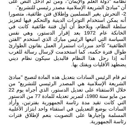
نظامه "دولة العلم والإيمان"، ومن ثم أدخل النص على
أن "مبادئ الشريعة الإسلامية مصدر رئيسي للتشريع".
2- التحرش بغير المسلمين وإطلاق فتن طائفية، متصورا
أنه يمكن استخدام التوترات الدينية والتحكم فيها لتعزيز
سلطة النظام، ويلاحظ أن أول فتنة طائفية كانت في
الخانكة عام 1972 بعد إقرار الدستور، وهي نفس
السياسة التي اتبعها الرئيس مبارك الذي استخدم "الفتن
الطائفية" كأحد مبررات استمرار العمل بقانون الطوارئ
طوال فترة حكمه، كما استخدمت لإرسال رسالة للغرب
أنه إذا رحل هذا النظام فالبديل سيكون نظام ديني
يضطهد الأقليات ويفتك بها.
ثم قام الرئيس السادات بتعديل هذه المادة لتصبح "مبادئ
الشريعة الإسلامية هي المصدر الرئيسي للتشريع" من
خلال الاستفتاء على تعديل الدستور، الذي أجراه يوم 22
من مايو سنة 1980، لتمرير تعديله للمادة 77 من الدستور
التي كانت تقيد مدة رئاسة الجمهورية بفترتين، وأراد
السادات بوضع التعديلين في استفتاء واحد ابتزاز الأغلبية
المسلمة وإجبارها على التصويت بنعم لإطلاق فترات
رئاسة الجمهورية.