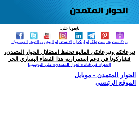
تابعونا على:
بودكاست
بنترست
تيلكرام
لينكدإن
الانستغرام
اليوتيوب
التويتر
الفيسبوك
تبرعاتكم وتبرعاتكن المالية تحفظ استقلال الحوار المتمدن،
فشاركونا في دعم استمرارية هذا الفضاء اليساري الحر
[اشترك في قناة ‫«الحوار المتمدن» على اليوتيوب]
الحوار المتمدن - موبايل
الموقع الرئيسي