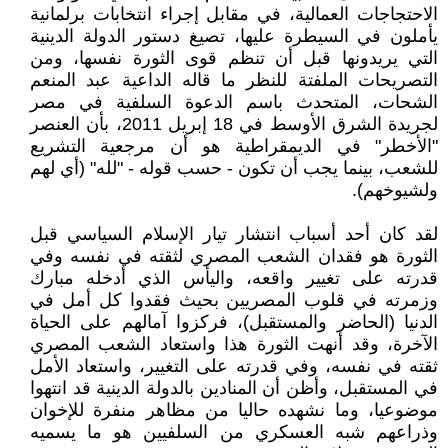
الاحتجاجات العمالية، في مقابل إجراء انتخابات برلمانية
يأملون في السيطرة عليها، تصيغ دستور الدولة الدينية
التي يريدونها قبل أن تنظم قوى الثورة نفسها، ومن
التصريحات الملفتة للنظر ما قاله الداعية عبد المنعم
الشحات، المتحدث باسم الدعوة السلفية في مصر
لجريدة الشرق الأوسط في 18 إبريل 2011، بأن العنصر
"الأخطر" في الديمقراطية هو أن مرجعية التشريع
للشعب، بينما يجب أن تكون - حسب قوله - "لله" (أي لهم
ولشيوخهم).
لقد كان أحد أسباب انتشار تيار الإسلام السياسي قبل
الثورة هو فقدان الشعب المصري لثقته في نفسه وفي
قدرته على تغيير واقعه، واليأس الذي أدخله مبارك
وزمرته في قلوب المصريين بحيث فقدوا كل أمل في
الدنيا (الحاضر والمستقبل)، فركزوا آمالهم على الحياة
الآخرة، وقد أنهت الثورة هذا واستعاد الشعب المصري
ثقته في نفسه، وفي قدرته على التغيير، واستعاد الأمل
في المستقبل، وأظن أن المنادين بالدولة الدينية قد انتهوا
موضوعيا، وما نشهده حاليا من مظاهر منفرة للإخوان
وذراعهم شبه العسكري من السلفيين هو ما يسميه