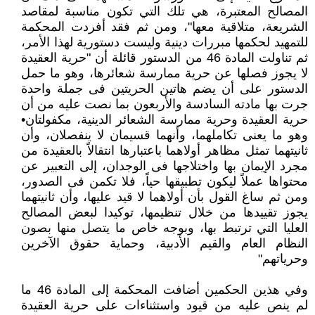
المصالح المعتبرة، هي تلك التي تكون مناسبة لمقاصد
‏الشريعة، متلاقية معها"، ومن ثم فقد أفردت المحكمة
للتمهيد لحكمها مبررات دينية وليست دستورية لهذا الأمر،
ثم تناولت المادة 46 من الدستور قائلة أن "حرية العقيدة
لا يجوز فصلها عن حرية ممارسة شعائرها، وهو ما حمل
الدستور على أن يضم ‏هاتين الحريتين فى جملة واحدة
جرت بها مادته السادسة والأربعون بما نصت عليه من أن
حرية ‏العقيدة وحرية ممارسة الشعائر الدينية، مكفولتان•
وهو ما يعنى تكاملهما، وأنهما قسيمان ‏لا ينفصلان، وأن
ثانيتهما تمثل مظاهر أولاهما باعتبارها انتقالاً بالعقيدة من
مجرد الإيمان بها ‏واختلاجها فى الوجدان، إلى التعبير عن
محتواها عملاً ليكون تطبيقها حياً، فلا تكمن فى الصدور،
‏ومن ثم ساغ القول بأن أولاهما لا قيد عليها، وأن ثانيتهما
يجوز تقييدها من خلال تنظيمها، توكيدا ‏لبعض المصالح
العليا التي ترتبط بها، وبوجه خاص ما يتصل منها بصون
النظام العام والقيم ‏الأدبية، وحماية حقوق الآخرين
وحرياتهم"
وفي هذين الحكمين أضافت المحكمة إلى المادة 46 ما
لم ينص عليه من قيود واستثناءات على حرية العقيدة