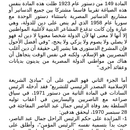
المادة 149 من دستور عام 1923 ظلت هذه المادة بنفس
هذه الصياغة تقريبا قاسما مشتركا بين جميع الدساتير أو
مشاريع الدساتير المصرية باستثناء دستور الوحدة مع
سوريا عام 1958 الذي لم ينص على دين للدولة، وهي
عبارة وإن كانت تدغدغ المشاعر الدينية لأغلبية المواطنين
إلا أنها لا معنى لها لأن الدولة شخصا معنويا لا دين له فهو
لا يصلي ولا يصوم ولا يزكي ولا يحج، "وفي أفضل الأحول
فإن المشرع الدستوري هنا يشير إلى حقيقة أن دين أغلب
المصريين هو الإسلام، ولكنه في نفس الوقت يتجاهل أن
هناك من مواطني الدولة المصرية من يدينون بديانات
وعقائد أخرى."
أما الجزء الثاني فهو النص على أن "مبادئ الشريعة
الإسلامية المصدر الرئيسي للتشريع" فقد أدخله الرئيس
السادات في المادة الثانية من دستور 1971، في سياق
صراعه مع الناصريين واليساريين في أعقاب توليه
السلطة بعد وفاة الرئيس جمال عبد الناصر المفاجئة في
28 سبتمبر 1970، ليحقق هدفين:
1- المزايدة على حكم الرئيس الراحل جمال عبد الناصر،
حيث بدأ بتسمية نفسه "الرئيس المؤمن"، وأطلق على