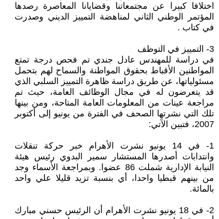
اختلافا كبيرا عن مجتمعاتنا وقضايانا المعاصرة رصدها
المؤتمر الوطني الثاني لمناهضة التمييز الديني وصدرت
في كتاب .
3- التمييز في التوظف
في دراسة للمهندس عادل جندي تم فحص درجة تمتع
المواطنين الأقباط بحقوق المواطنة والسماح لهم بتحمل
مسئولياتها، عن طريق دراسة ظاهرة التمييز السلبي الذي
قد يتعرضون له في مجال الوظائف العامة، حيث تم
مراجعة عينات من المعلومات العامة المتاحة، ومن بينها
تلك التي نشرتها الصحف في الفترة من يونيو إلى أكتوبر
2007، فتبين الآتي:
1- في 14 يونيو نشرت الأهرام خبر حركة تنقلات
وانتدابات أصدرها المستشار سمير البدوي رئيس هيئة
النيابة الإدارية شملت 86 عضوا. وبمراجعة الأسماء وجد
من بينهم قبطيا واحدا، أي بنسبة تزيد قليلا علي واحد
بالمائة.
2- في 18 يونيو نشرت الأهرام أن الرئيس حسني مبارك