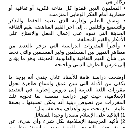
ركائز هي:
• المعلمون الذين فقدوا كل مناعة فكرية أو ثقافية أو
حضارية أمام الفكر الوهابي المتزمت،
• ونسق التعليم وإدارته الذي يعتمد الحفظ والتذكر
والتسميع والتلقين .. إلى آخر القيم المناهضة لقيم الثقافة
الحديثة التي تقوم على إعمال العقل والانفتاح على
الأفكار والقيم المختلفة،
• وأخيرا المقررات الدراسية التي تزخر بالعديد من
مظاهر التمييز بين المسلمين وغير المسلمين والتي تحط
من شأن القيم الثقافية والقانونية الحديثة، وهو ما يؤدي
إلى غرس التطرف الديني وتأجيجه.
أوضحت دراسة هامة للأستاذ عادل جندي أنه يوجد ما
يكفي من الأدلة التي تبين عمق واتساع ظاهرة تحول
مقررات اللغة العربية إلى دروس إجبارية في العقيدة
الإسلامية، حيث تبين دراسة مفصلة لما تحويه تلك
المقررات من نصوص دينية أنه يمكن تصنيفها ـ بصفة
عامة ـ لتقع تحت بنود وأهداف مختلفة، مثل:
1) التأكيد على الإسلام مصدرا وحيدا للفضائل
2) تأكيد المرجعية الإسلامية لكل شيء وأي شيء، عن
طريق حشر النصوص الدينية بدون مناسبة؛ بدءا من