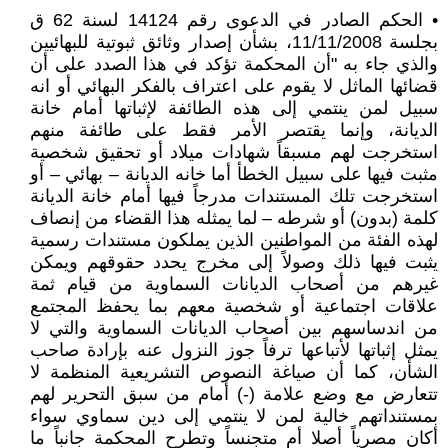
• الحكم الصادر في الدعوى رقم 14124 لسنة 62 ق
بجلسة 11/11/2008، بشأن إصدار وثائق ثبوتية للبهائيين
والذي جاء به "أن المحكمة تؤكد في هذا الصدد على أن
قضائها الماثل لا يقوم على اعتراف بالفكر البهائي أو انه
سبيل لمن ينتمي إلى هذه الطائفة لإثباتها أمام خانة
الديانة، وإنما يقتصر الأمر فقط على طائفة منهم
استخرجت لهم مسبقاً شهادات ميلاد أو تحقيق شخصية
مثبت فيها على سبيل الخطأ أما خانه الديانة – بهائي – أو
استخرجت تلك المستندات مدرجاً فيها أمام خانة الديانة
كلمة (بدون) أو شرطه – لما يمثله هذا القضاء من إنصاف
لهذه الفئة من المواطنين الذين يملكون مستندات رسمية
يثبت فيها ذلك وصولاً إلى مخرج يحدد حقوقهم ويمكن
غيرهم من أصحاب الديانات السماوية من قيام ثمة
علاقات اجتماعية أو شخصية معهم بما يحفظ المجتمع
من اندساسهم بين أصحاب الديانات السماوية والتي لا
يمثل إثباتها لأتباعها ترفاً جوز النزول عنه بإرادة صاحب
الشأن، كما أن صياغة النصوص التشريعية المنظمة لا
تتعارض مع وضع علامة (-) أمام من سبق التحرير لهم
بمستنداتهم خالية لمن لا ينتمي إلى دين سماوي سواء
أكان مصرياً أصلا أم متجنساً وتطرح المحكمة جانباً ما