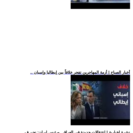
.. أخبار الصباح | أزمة المهاجرين تفجر خلافاً بين إيطاليا وإسبان
.. نشرة إخبارية | اعتقالات جديدة في العراق.. ورئيس إيران: نحن ف