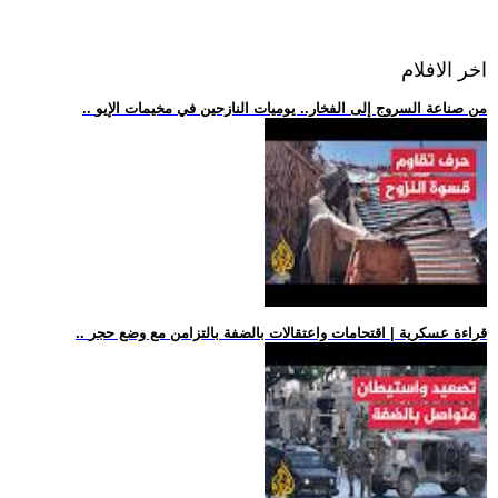
اخر الافلام
.. من صناعة السروج إلى الفخار.. يوميات النازحين في مخيمات الإيو
.. قراءة عسكرية | اقتحامات واعتقالات بالضفة بالتزامن مع وضع حجر