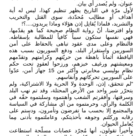
عنوان، ولم يُصدر أي بيان.
لأول مرّة في التاريخ يظهر تنظيم كهذا، ليس له أية
أهداف أو مطالِب مُحدّدة، سوى القتل والتخريب
والتشريد، فلماذا يُقاتِل إذن هؤلاء وماذا يريدون....؟!
ولو افترضنا، أنّ رواية النظام صحيحة كما هو يقدّمها،
فهي نفسها ستكون سبباً كافياً للمطالبة بإسقاطه.
فالنظام وعلى مدى عقود تباهى بالحفاظ على أمن
السوريين واستقرار البلد، ودفع السوريون بسبب هذه
اليافطة أثماناً باهظة من حريّتهم وكرامتهم وتقدّمهم
ومعيشتهم ورغيف خبزهم، ورزحوا لعقودٍ تحت حكم
نظامٍ بوليسي مخابرتي وأكثر من 15 جهاز أمن، عدّوا
على السوريين تحركاتهم وأنفاسهم.
"لم تتحقق، إذن، الوحدة ولا الحرية ولا الاشتراكية، ولم
يتحرّر شبر واحد من الأرض المحتلة، وقد تم نهب البلد
وسرقتها، وأفقرتم الشعب وأهنتموه وسلبتموه حقّه في
الكلمة والرأي، وحرمتموه من أي مشاركة في السياسة
والمجتمع إلا بحسب ما تفرضون وتأمرون، ودستم على
رقابه وركلتم وجوهه بأحذيتكم، وعاملتموه بأدنى مِما
يُعامل الحيوان.
وأخيراً تقولون، أنها مُجرّد عصابات مسلّحة استطاعت