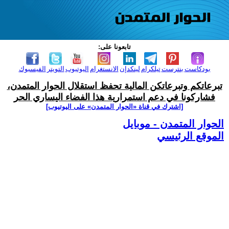
تابعونا على:
بودكاست
بنترست
تيلكرام
لينكدإن
الانستغرام
اليوتيوب
التويتر
الفيسبوك
تبرعاتكم وتبرعاتكن المالية تحفظ استقلال الحوار المتمدن،
فشاركونا في دعم استمرارية هذا الفضاء اليساري الحر
[اشترك في قناة ‫«الحوار المتمدن» على اليوتيوب]
الحوار المتمدن - موبايل
الموقع الرئيسي