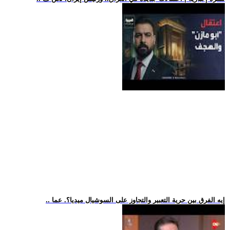
.. إيه الفرق بين حرية التعبير والتجاوز على السوشيال ميديا؟. عما