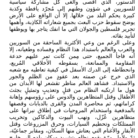
الدستور، الذي أقصى وألغى كل مشاركة سياسية
للسوريين في شؤون وطنهم إلى مُجرّد يافطة وكذبة
كبيرة يحكم البلد من خلالها. إلا أن الواقع على الأرض
يوضح سقوط حزب البعث بجميع شعاراته الكاذِبة، وأهمها
تحرير فلسطين والجولان التي ما انفك يتاجر بها ويوظفها
لتأبيد بقائه.
وعلى الرغم من وعي الأكثرية الساحقة من السوريين
والعرب والعالم باستبداد هذا النظام وفساده وطغيانه، إلا
أنه فاجأ الجميع، حتى مِمن كانت تمر عليهم خدعة
المقاومة والممانعة، بسقوطه الأخلاقي المُريع،
وانحطاطه إلى الدرك الأسفل في كيفية تعاطيه مع شعبه
الذي خرج عن صمته بعد عقودٍ من الظلم والجور
والاستبداد. فشاهد العالم مناظر تقشعر لها الأبدان من
هول ما ارتكبه النظام من قتلٍ وتعذيبٍ وتمثيلٍ بجثث
الأطفال وقتل المتظاهرين والدوس على رؤوسهم وإهانة
كراماتهم، ثم محاصرة المدن والقرى بالدبابات وقصفها
بالمدفعية واستخدام المروحيات في إطلاق نيرانها على
متظاهرين عُزّل، ونهب البيوت والدكاكين وتخريب
الممتلكات وتحطيم السيارات، وحرق المزروعات وقتل
الأبقار والأغنام التي يعتاش منها السكان، ومقابر جماعيّة،
ثمّ ولأول مرّة يقوم نظام بتشريد سكان بلده إلى خارج