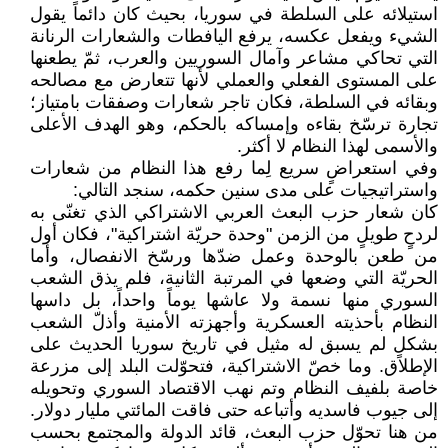
استيلائه على السلطة في سوريا، بحيث كان دائماً يقول
الشيء ويفعل عكسه، يرفع اليافطات والشعارات الرنانة
التي تحاكي مشاعر وآمال السوريين والعرب، ثمّ يطعنها
على المستوى الفعلي والعملي لأنها تتعارض مع مصالحه
وبقائه في السلطة، فكان تاجر شعارات وصفقات بامتياز؛
تجارة ترسّخ بقاءه وإمساكه بالحكم، وهو الهدف الأعلى
والأسمى لهذا النظام لا أكثر.
وفي استعراضٍ سريع لِما رفع هذا النظام من شعارات
واستراتيجيات على مدى سنين حكمه، سنجد التالي:
كان شعار حزب البعث العربي الاشتراكي الذي تغنّى به
لردحٍ طويلٍ من الزمن "وحدة حريّة اشتراكية"، فكان أول
من طعن بالوحدة وعمل ضدّها ورسّخ الانفصال، وأما
الحريّة التي وضعها في المرتبة الثانية، فلم يذق الشعب
السوري منها نسمة ولا عاشها يوماً واحداً، بل داسها
النظام بأحذيته العسكرية وأجهزته الأمنية وأذلّ الشعب
بشكلٍ لم يسبق له مثيل في تاريخ سوريا الحديث على
الإطلاق. وما خصّ الاشتراكية، فتحوّلت البلد إلى مزرعة
خاصة بلفيف النظام وتم نهب الاقتصاد السوري وتحويله
إلى جيوب فاسديه وأتباعه حتى فاقت المائتي مليار دولار.
من هنا تحوّل حزب البعث، قائد الدولة والمجتمع بحسب