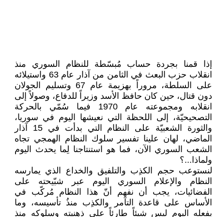
إذا قمنا بجردة حساب مُبسّطة للنظام السوري منذ
انقلاب حزب البعث في الثامن من آذار عام 63 واستيلائه
على السلطة، مروراً بهزيمة عام 67 وتسليم الجولان
دون قتال، حين كان حافظ الأسد وزيراً للدفاع، وصولاً إلى
انقلابه ومجموعته عام 1970 فيما سُمّي بالحركة
التصحيحيّة، إلى اللحظة التي نعيشها اليوم في سوريا،
والثورة الشعبيّة على النظام التي بدأت في 15 آذار
الماضي، لهان علينا تفسير سلوك النظام الهمجي تجاه
الشعب السوري الآن، فما هو استنتاجنا لِما يحدث اليوم
ولماذا...؟
لنستوعب حجم الكذِب والتلفيق والخداع الذي يمارسه
النظام والإعلام السوري اليوم عبر شبّيحته على
الفضائيات، يجب أن نفهم أنّ هذا النظام مُركّب في
الأساس على قاعدة التآمر والكذِب منذُ تأسيسه، وما
يفعله اليوم ليس شيئاً طارئاً على ذهنيته وسلوكه منذ