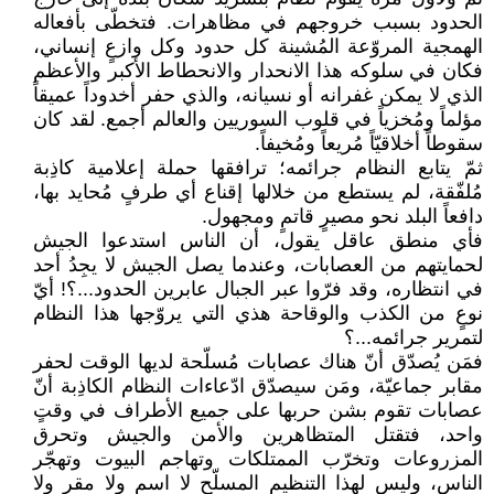
الحدود بسبب خروجهم في مظاهرات. فتخطّى بأفعاله
الهمجية المروّعة المُشينة كل حدود وكل وازعٍ إنساني،
فكان في سلوكه هذا الانحدار والانحطاط الأكبر والأعظم
الذي لا يمكن غفرانه أو نسيانه، والذي حفر أخدوداً عميقاً
مؤلماً ومُخزياً في قلوب السوريين والعالم أجمع. لقد كان
سقوطاً أخلاقيّاً مُريعاً ومُخيفاً.
ثمّ يتابع النظام جرائمه؛ ترافقها حملة إعلامية كاذِبة
مُلفّقة، لم يستطع من خلالها إقناع أي طرفٍ مُحايد بها،
دافعاً البلد نحو مصيرٍ قاتمٍ ومجهول.
فأي منطق عاقل يقول، أن الناس استدعوا الجيش
لحمايتهم من العصابات، وعندما يصل الجيش لا يجِدُ أحد
في انتظاره، وقد فرّوا عبر الجبال عابرين الحدود...؟! أيّ
نوعٍ من الكذب والوقاحة هذي التي يروّجها هذا النظام
لتمرير جرائمه...؟
فمَن يُصدّق أنّ هناك عصابات مُسلّحة لديها الوقت لحفر
مقابر جماعيّة، ومَن سيصدّق ادّعاءات النظام الكاذِبة أنّ
عصابات تقوم بشن حربها على جميع الأطراف في وقتٍ
واحد، فتقتل المتظاهرين والأمن والجيش وتحرق
المزروعات وتخرّب الممتلكات وتهاجم البيوت وتهجّر
الناس، وليس لهذا التنظيم المسلّح لا اسم ولا مقر ولا