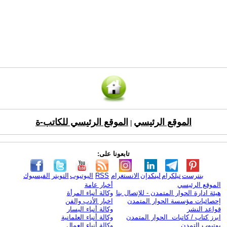
الموقع الرئيسي
الموقع الرئيسي للكاتب-ة
|
تابعونا على:
بنترست
تيلكرام
لينكدإن
الانستغرام
RSS
اليوتيوب
التويتر
الفيسبوك
الموقع الرئيسي
أخبار عامة
هيئة ادارة الحوار المتمدن - للإتصال بنا
وكالة أنباء المرأة
إحصائيات مؤسسة الحوار المتمدن
اخبار الأدب والفن
قواعد النشر
وكالة أنباء اليسار
ابرز كتاب / كاتبات الحوار المتمدن
وكالة أنباء العلمانية
يوتيوب التمدن
وكالة أنباء العمال