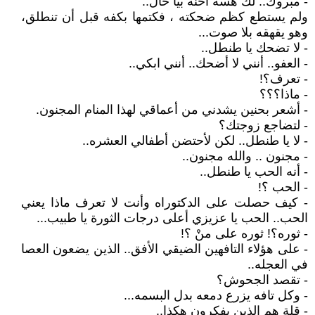
- مبروك.. لك هسه أحنه بيا حال..
ولم يستطع كظم ضحكته ، فكتمها بكفه قبل أن تنطلق،
وهو يقهقه بلا صوت...
- لا تضحك يا طنطل..
- العفو.. أنني لا أضحك.. أنني ابكي..
- تعرف؟!
- ماذا؟؟؟
- أشعر بحنين يشدني من أعماقي لهذا المنام المجنون.
- لتضاجع زوجتك؟
- لا يا طنطل.. لكن لأحتضن أطفالي العشره..
- مجنون .. والله مجنون..
- أنه الحب يا طنطل..
- الحب ؟!
- كيف حصلت على الدكتوراه وأنت لا تعرف ماذا يعني
الحب.. الحب يا عزيزي أعلى درجات الثورة يا طبيب...
- ثوره؟! ثوره على منْ ؟!
- على هؤلاء التافهين الضيقي الأفق.. الذين يضعون العصا
في العجله..
- تقصد الجحوش؟
- وكل تافه يزرع دمعه بدل البسمه...
- قلة هم الذين يفكرون هكذا..