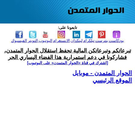
تابعونا على:
بودكاست
بنترست
تيلكرام
لينكدإن
الانستغرام
اليوتيوب
التويتر
الفيسبوك
تبرعاتكم وتبرعاتكن المالية تحفظ استقلال الحوار المتمدن،
فشاركونا في دعم استمرارية هذا الفضاء اليساري الحر
[اشترك في قناة ‫«الحوار المتمدن» على اليوتيوب]
الحوار المتمدن - موبايل
الموقع الرئيسي