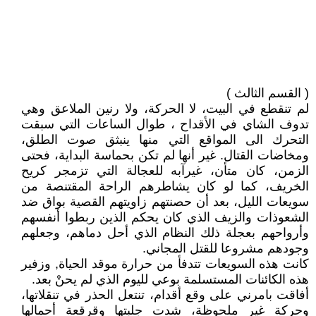
( القسم الثالث )
لم تنقطع في البيت، لا الحركة، ولا رنين الملاعق وهي
تدوف الشاي في الأقداح ، طوال الساعات التي سبقت
التحرك الى المواقع التي منها ينبثق صوت الطلق،
ومخاضات القتال. غير أنها لم تكن بحماسة البداية، فحتى
الزمن، كان متأن، غيرآبه للعجالة التي تزمجر كريح
الخريف، كما لو كان يشاطرهم الراحة المقتنصة من
سويعات الليل، بعد أن حصنتهم زاويتهم القصية بواق ضد
الشعوذات والزيف الذي كان يحكم الذين ربطوا أنفسهم
وأرواحهم بعجلة ذلك النظام الذي أحل دماهم، وجعلهم
وجودهم مشروعا للقتل المجاني.
كانت هذه السويعات تتدفأ من حرارة موقد الحياة, وزفير
هذه الكائنات المستسلمة بوعي لليوم الذي لم يحنْ بعد.
أفاقت بامرني على وقع أقدام، تنتعل الحذر في تنقلاتها،
وحركة غير ملحوظة، شدت جلبتها وقرقعة أحمالها