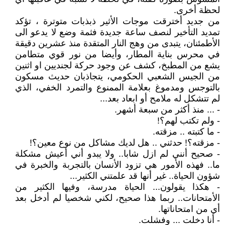
لحظة أخرى.
من جديد أخترقت موجات الأثير ذبذبات متوترة ، تؤكد
تمديد التأخير لنصف ساعة جديدة فثمة وضع لا يدعو الى
الأطمئنان، يتبدى من وهج النار المتقدة منذ عشرين دقيقة
في محرس بناية المطار، وأيضا من نور قوي متطامن
يشع من المطبخ، كشف عن وجود حركة لجنديين او اثنين
من الجيس الشعبي الحكومي، يتجاذبان حديث مسكون
بالتوجس ومدموغ بعلامة الممنوع والتمرد الخفي، الذي
لم تتشكل له ملامح أو ابعاد بعد...
- ... منذ أكثر من سبعة أشهر.
- ولم تكتب لهم؟!
- ما كتبته .. مزقته.
- مزقته؟! حدثني .. هل لديك مشاكل من نوع معين؟!
- صحيح أنني لم ازل شابا.. ولا يبدو أني أعيش مشكلة
ما.. فهذه الأمور هي تزود الأنسان بالتجربة والخبرة في
شؤون الحياة.. غير أنها قد علمتني الكثير...
- هكذا يقولون... الحياة مدرسة، وفيها الكثير من
الأمتحانات.. ربما هذا صحيح، لكني شخصيا لم أدخل بعد
أي من امتحاناتها.
- أنا دخلت ... وفشلت.