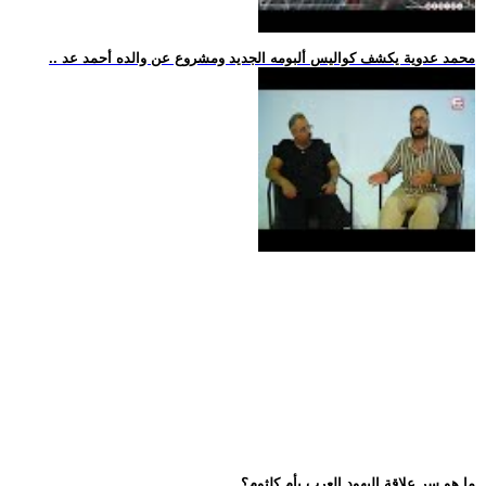
.. محمد عدوية يكشف كواليس ألبومه الجديد ومشروع عن والده أحمد عد
.. ما هو سر علاقة اليهود العرب بأم كلثوم؟