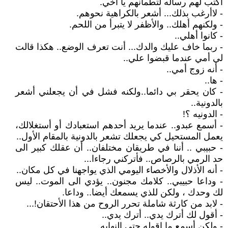
أكتب لهم رساله لتطمأنهم يا أخي.
- لاأرغب بذلك... أشعر بالكراهية نحوهم.
- ولكنهم أهلك.. والأظفر لا يتبرأ من اللحم.
- كانوا أهلي..
- ربما خاف عليك والدك... أنت تعرف الوضع.. هكذا قالت
لي أمي عندما قبضوا علي..
- أنه زوج أمي..
- ها..
- كان يحقر بي دائما..ولكنه فشل في أن يجعلني أشعر
بالدونية..
- الدونيه ؟!
- أسمع عبدو.. عندما يريد أحدهم استعبادك أو أستغلالك،
يعمل المستحيل كي يجعلك تشعر بالدونية بالمقام الأول..
- حبيبي .. أننا في طريقان مختلفان.. أن عقلك كبير الى
حد الرمي بالرصاص.. فأتركني رجاءا...
- أنه الأذلال والأخصاء اليومي الذي يواجهنا في كل مكان..
- وداعا حبيبي.. كلامك مجنون.. يؤدي الى الموت.. ليس
لك وحدك ، ولكن للذي يسمعك أيضا.. وداعا.
- لابد من كارثة شاملة تحرر الروح من هذا الأحتقان!...
- أقول لك أترك يدي.. أترك يدي..
- ولكن أسمع ما اقوله حتى النهايه.