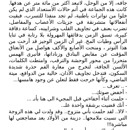
جافه، إلا من الوحل، لاتبعد اكثر من مائة متر عن هدفها.
كانت هذه الجماعة في أتم حالات الأستعداد الذي لم يكن
خلوا من تواترات باطنية، لم تجد منفذا للتسرب، فبقيت
أنفعالاتها متشرنقة في جزيئات الأعصاب والمفاصل،
تضرب بعنف في تجاويف القلب وشرايينه، كساعة دقاقة
كبيرة، تسبق الزمن بدقائقها المهرولة بلا رتابة في ثنايا
الرأس وطيات المخ. غير أن الزمن الوجيز قد أرخت من
هذا التوتر ، ومنحت الأصابع والأكف هواصل من الأنعتاق
المؤقت عن مقابض البنادق وزناداتها، فأنبرى الهمس
متحررا من محور الوحشة والترقب، وامتطت الكلمات،
الألسن الجافة، لتخرج من مغارة الفم حذرة شديدة
السكون، فتدخل تجاويف الآذان، خالية من الدوافع، ميتة
الماضي، وكأنها خرجت فقط لتعلن عن وجود هامسها...
- .. تعرف ..
- أخفض صوتك...
- حلمت أثناء أخفاءتي قبل المجيء الى هنا بأنـ ...
- أنك قضيت برشقة واحدة علـ..
- لالا.. لقد حلمت بأني متزوج.. وقد ولدت لي هذه الزوجة
التي نسيت ملامحها.. دزينة من الأولاد بعد مضاجعتي لها
مباشرة!!!