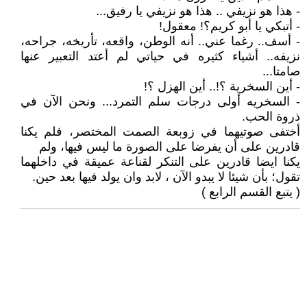
- هذا هو نزيفي .. هذا هو نزيفي يا رفيق...
- أتبكي يا أبو كريم؟! معقول!
- أسف.. رغما عني.. أنه الوطن، واقعه، تأريخه، جراحه،
نزيفه.. أشياء كثيره في حياتي لم أعتد التعبير عنها
صامتا...
- أين السخرية ؟!.. أين الهزل ؟!
- السخريه أولى درجات سلم التمرد... ونحن الآن في
ذروة الحب.
أختفى صوتيهما في زوبعة الصمت المختصر، فلم يكنا
قادرين على أن يفرضا على الصورة ما ليس فيها، ولم
يكنا ايضا قادرين على التنكر لقناعة عميقة في داخلهما
تقول؛ بأن شيئا لا يبدو الآن ، لابد وان يولد فيها بعد حين.
( يتبع القسم الرابع )