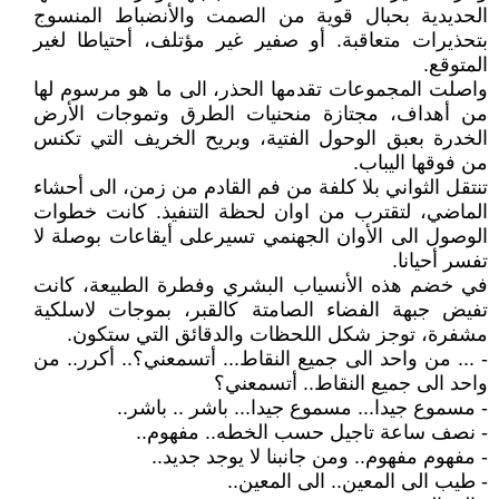
الحديدية بحبال قوية من الصمت والأنضباط المنسوج
بتحذيرات متعاقبة. أو صفير غير مؤتلف، أحتياطا لغير
المتوقع.
واصلت المجموعات تقدمها الحذر، الى ما هو مرسوم لها
من أهداف، مجتازة منحنيات الطرق وتموجات الأرض
الخدرة بعبق الوحول الفتية، وبريح الخريف التي تكنس
من فوقها اليباب.
تنتقل الثواني بلا كلفة من فم القادم من زمن، الى أحشاء
الماضي، لتقترب من اوان لحظة التنفيذ. كانت خطوات
الوصول الى الأوان الجهنمي تسيرعلى أيقاعات بوصلة لا
تفسر أحيانا.
في خضم هذه الأنسياب البشري وفطرة الطبيعة، كانت
تفيض جبهة الفضاء الصامتة كالقبر، بموجات لاسلكية
مشفرة، توجز شكل اللحظات والدقائق التي ستكون.
- ... من واحد الى جميع النقاط... أتسمعني؟.. أكرر.. من
واحد الى جميع النقاط.. أتسمعني؟
- مسموع جيدا... مسموع جيدا... باشر .. باشر..
- نصف ساعة تاجيل حسب الخطه.. مفهوم..
- مفهوم مفهوم.. ومن جانبنا لا يوجد جديد..
- طيب الى المعين.. الى المعين..