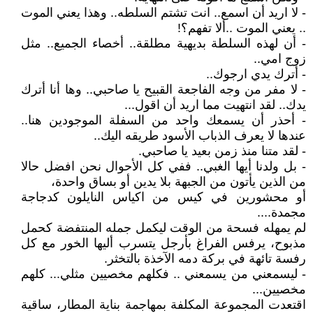
- لا اريد أن اسمع.. انت تشتم السلطه.. وهذا يعني الموت
.. يعني الموت ..ألا تفهم؟!
- أن لهذه السلطة بديهية مطلقة.. أخصاء الجميع.. مثل
زوج امي..
- أترك يدي ارجوك..
- لا مفر من وجه الفاجعة القبيح يا صاحبي.. وها أنا أترك
يدك.. لقد انتهيت مما اريد أن اقول...
- أحذر أن يسمعك واحد من السفلة الموجودين هنا..
عندها لا يعرف الذباب الأسود طريقه اليك..
- لقد متنا منذ زمن بعيد يا صاحبي.
- بل ولدنا أيها الغبي.. ففي كل الأحوال نحن افضل حالا
من الذين يأتون من الجبهة بلا يدين أو بساق واحدة،
أو محشورين في كيس من اكياس النايلون كدجاجة
مجمدة....
لم يمهله فسحة من الوقت ليكمل جمله المنتفضة كحمل
مذبوح، يرفس الفراغ بأرجل يتسرب أليها الخور مع كل
رفسة تائهة في بركة دمه الآخذة بالتخثر.
- ليسمعني من يسمعني .. فكلهم مخصيين مثلي... كلهم
مخصيين...
اقتعدت المجموعة المكلفة بمهاجمة بناية المطار، ساقية