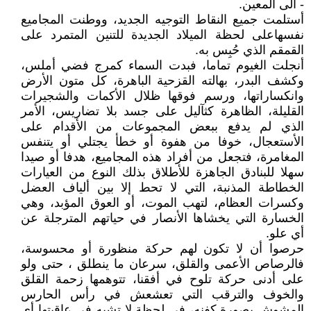
- الى المعين.
أستلمت جميع النقاط التوجيه الجديد، ووطنت المجاميع
نفسهاعلى لحظة الميلاد الجديدة للتنين المتمرد على
القمقم الذي حُبِس به.
أنجلت الغيوم تماما، فبدت السماء كمرج فضي أملس،
وكشف البدر، بهالته القزحية الباهرة، كل متون الأرض
وانكساراتها، ورسم فوقها ظلال الأكمات والشجيرات
القليلة، الظاهرة كثآليل على جسد بلا تضاريس، الأمر
الذي لم يدفع ببعض المجموعات من الأقدام على
الأستعجال، خوفا من هفوة أو خطأ يجتلي أو يتنفس
المغامرة، فتجعل من أفراد هذه المجاميع، هدفا أو صيدا
سهلا للبنادق الجاهزة للأطلاق بذلك النوع من العيارات
الخطاطة المذنبة، التي لا تحط إلا بين ألياف العضل
وكسرات العظام، لتهب الموت، أو العوق المؤبد، وهي
الخسارة التي يخشاها الأنصار في حياتهم المترجلة عن
أي علو.
حرصوا أن لا تكون لهم حركة منظورة أو محسوسة،
فالرصاص الأعمى والقلق، سرعان ما ينطلق ، حتى ولو
على أدنى حركة تلوح في أفقنا، تتوهمها زحمة القلق
والخوف والترقب التي تعشعش في رأس الحارس
المشوش بصورة كفنه، في لحظة لا تشبه في عاقبتها أي