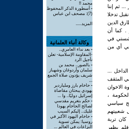
محمد !!
 ثم إننا
-
أسطورة الذكر المحفوظ
(7): مصحف ابن عباس
قبل تدخلا
ارق الدين
المزيد.....
 . كما أن
فاشستي في
وكالة أنباء العلمانية
في أي من
-
بعد نداء العامري..
-المقاومة الإسلامية- تعلن
تأجيل الرد
-
بالصور.. محمد بن
سلمان وأردوغان وشهباز
داخل ...
شريف يؤدون صلاة الجمع
اني المثقف
...
-
حاخام بارز وملياردير
ة الاخوان
يهودي يبحثان مقاضاة
لحكومة ،
إسرائيل دوليًا.. وا ...
-
حكم بتغريم مقدسي
مج سياسي
لصالح الحاخام يهودا
بل شعبيتهم
غليك.. إليكم السبب
-
حاخام اليهود الأكبر في
كان تربة
روسيا: يمكن تسوية
النزاعات في العالم ...
فلم يظهر