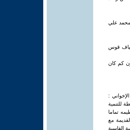
 محمد علي
طياف قوس
ون كم كان
إخواني :
ة للتنمية
يمه تماما
قديمة مع
ة القاسية