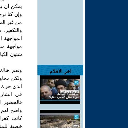
يمكن أن ي
وإن كنا نر
من غير الم
والتكفير. 
المواجهة ا
مواجهة مش
شئون الكيا
ونعم هناك 
اخر الافلام
ولكن محاولا
الذي حرك ا
في الشارع
فالحضور ا
كانت كفرا
خصبة للمت