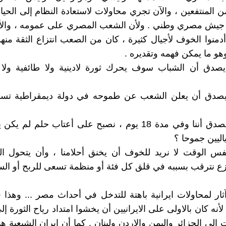
ن المنتفعين ، والآن تجري محاولات لاستعادة النظام إلى الحيا
يش مصري وطني . ولأن الشعب المصري على عمومه ، والأ
نوا الخوف لأجيال كثيرة ، كان من الصعب انتزاع الثقة من
وهو ما يمكن فهمه وتقديره .
صدق أن الشباب سوف يحرك ثورة لادينية ولا طائفية ولا ح
صدق أن يعلن الشعب عن طموحه في دولة ديمقراطية تسم
ومن كان يصدق أننا وفي مدة 18 يوم ، نصبح على أعتاب حلم لم
اليين جموحا ؟
نفس الوقت لا نريد للخوف أن يخنق أحلامنا ، وأن يتحول ا
 نترقب بسببه في قلق كل فئة أو منظمة تسعى للربح أو الس
ثار لمحاولات ايرانية باهتة للتدخل في أحداث مصر ... وهذا 
أنه كان بالاولى على الايرانيين أن يخشوا امتداد رياح الثورة إ
 إلى الجزائر واليمن والاردن ولبنان . كما أن ايران الشيعية 