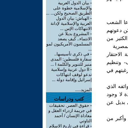
-
بيان الدول العربية
والإسلامية خطوة على
الطريق الصحيح ولكن... ...
-
الهباش: بيان الدول
عا الشعب
العربية والإسلامية لإدانة
الانتهاكات الإس ...
كن دعوتهم
-
المشروع بديلا عن
الكثير من
الانتماء.. كيف يصعد
المسلمون الأمريكيون لمو
لمصرية
...
الاحتقار
-
في ذكرى تأسيسها..
سفارة فلسطين: المدى
ف- وتنظيم
منبر للتنوير والكلمة ا ...
-
8 دول عربية وإسلامية
رغبتهم في
تدعو لوقف انتهاكات
إسرائيل وإقامة دولة ...
ئفه الذي
المزيد.....
ة لا وجود
كتب ودراسات
ي بديل عن
-
حقوق العصر. تحقيقات
في جريمة ازدراء العقل و
معاداة الإنسان / أحمد
وأكبر من
التاوتي
-
قراءة في تاريخ الاسلام