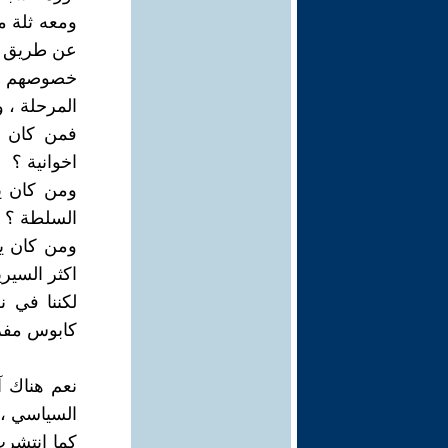
ومعه ثلة م
عن طريق ج
خصوصهم أدم
المرحلة ، 
فمن كان ي
اخوانية ؟
ومن كان ي
السلطة ؟
اكثر السيري
لكننا في 
كابوس مفزع
نعم هناك آ
السياسي ، ل
كما انتشرت