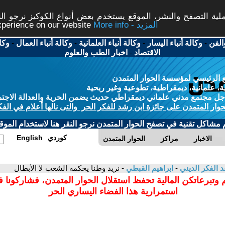
ة التصفح والنشر، الموقع يستخدم بعض أنواع الكوكيز نرجو النق
More info - المزيد
experience on our website
الفن
-
وكالة أنباء اليسار
-
وكالة أنباء العلمانية
-
وكالة أنباء العمال
-
وكا
الاقتصاد
-
اخبار الطب والعلوم
 الرئيسي لمؤسسة الحوار المتمدن
، علمانية، ديمقراطية، تطوعية وغير ربحية
ل مجتمع مدني علماني ديمقراطي حديث يضمن الحرية والعدالة الاجتم
حوار المتمدن على جائزة ابن رشد للفكر الحر والتى نالها أعلام في الفك
م مشاكل تقنية في تصفح الحوار المتمدن نرجو النقر هنا لاستخدام الموقع
كوردي
English
الاخبار
مراكز
الحوار المتمدن
د الفكر الديني
-
ابراهيم القبطي
- نريد وطنا يحكمه الشعب لا الأبطال
 وتبرعاتكن المالية تحفظ استقلال الحوار المتمدن، فشاركونا 
استمرارية هذا الفضاء اليساري الحر