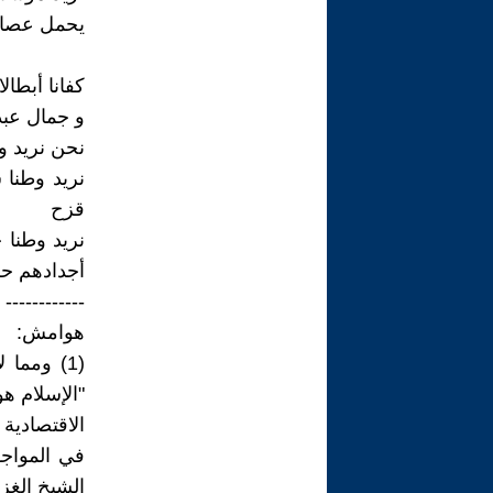
يحمل عصا د
كفانا أبطال
و جمال عبد
نحن نريد و
نريد وطنا
قزح
نريد وطنا ج
أجدادهم حك
------------
هوامش:
(1) ومما
"الإسلام ه
الاقتصادية
في المواجه
الشيخ الغزا