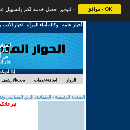
موافق - OK
لتوفير افضل خدمة لكم ولتسهيل عملي
أخبار عامة
-
وكالة أنباء المرأة
-
اخبار الأدب و
الموقع
يسارية
"من أج
حاز ال
إذا لديك
الزوار
اضافة/خدمات
بحث/الارشيف
الصفحة الرئيسية
-
العلمانية، الدين السياسي ونق
تبرعاتكم