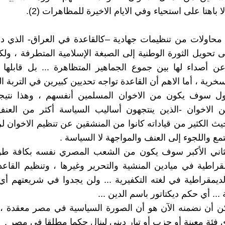
باهتا على استحياء وفي الايام الاخيرة للمظاهرات (2).
محاولات من تنظيمات جهادية –كالقاعدة في العراق- الذي د
 تحويل الثورة الوطنية إلى الصبغة الإسلامية المتطرفة ، ول
 أصداء لها بين جموع الجماهير المتظاهرة ... بل قابلها 
خرية ، أما الاهم أن القاعدة تواجه تحديين كبيرين في التربة ا
أول سوف يكون من الاخوان المسلمين أنفسهم ، وهذا نتيجة 
ين الاخوان -الذين ينتجهون أساليب السياسة أكثر من العن
حيث الكثير من قياداته كانوا من المنشقين عن تنظيم الاخوان ل
مع واللجوء إلى العنف والمواجهة لا السياسة .
لثاني الأكبر سوف يكون من الشعب المصري نفسه بكافة طوا
مقراطية في ميادين المنشية والتحرير وغيرها ، وتنظيم القاعد
يمقراطية في لغته التكفيرية ... ولن يجدوا في شريعتهم أ
 ... أي حكم ديكتاتور باسم الدين ...
ن أن نضمنه الآن هو أن الصورة السياسية في مصر معقدة ، 
ي فئة معينة أو حزب أو تيار ديني لينال حكما مطلقا في مصر .