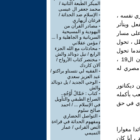
المبكر الطبعة الثانية /
محمد جعفر ال عيسى
-
الإسلام ضد الحداثة /
ري نفسه ،
فرغان أزيهاري
ل ويتأثر
-
مصادر القرآن من
اليهودية و المسيحية
على مسار
السريانية و الجاهلية و أ ...
طل ، تحول
/ مؤمن عقلاني
-
محادثات مع الله الجزء
ندما تحول
الرابع / نيل دونالد والش
"محمد علي" من بطل ثورة شعبية إلى أكبر دكتاتور مصري في القرن ال19 ،
-
مختصر كتاب الأرواح /
آلان كاردك
 مصري له
-
الفقيه لي نتسناو براكتو /
عبد العزيز سعدي
-
الوحي الجديد / يل دونالد
 ديكتاتور
والش
-
كتاب : حَمَّالُ أَوْجُهٍ..
عب بأكمله
الصراع الطبقي والتأويل
ري في حق
في الإسلام ... / احمد
صالح سلوم
-
التواصل الحضاري
ومفهوم الحداثة في قراءة
النص القراني / عمار
أو قائدا مغوارا
التميمي
 ، أيا كان