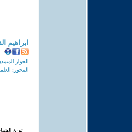
ابراهيم ال
الحوار المتمدن-العدد: 3276 - 11
المحور: العلما
ثورة الشبا