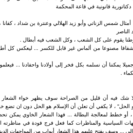
كتاتورية قانونية في قاعة المحكمة
ا أمثال شمس الزناتي وأبو زيد الهلالي وعنترة بن شداد ، كفانا
 الناصر
طنا يقوم على كل الشعب ، وكل الشعب فيه أبطال .
 شفافا مصنوعا من ألماس غير قابل للكسر ... ليعكس كل أ
ميلا يمكننا أن نسلمه بكل فخر إلى أولادنا واحفادنا ... فيعلم
ماء .
 لا شك فيه أن قليل من الصراحة سوف يظهر خواء الشعار ال
و الحل" ، لا يكفي أن تعلن أن الإسلام هو الحل دون ان تضع خط
 ، أو خطط لمعالجة البطالة ... فهذا الشعار الخاوي يمكن تحط
ات السياسية والمناظرات كما فعل فرج فودة في مناظرته ال
لي ... وسف يفتح عليهم هذا الشعار أبواب من المواجهات الديني