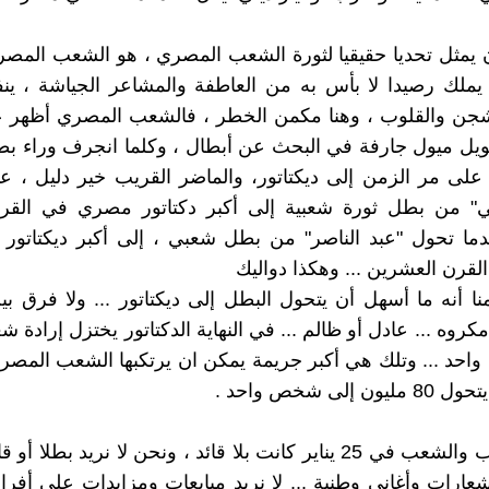
 يمثل تحديا حقيقيا لثورة الشعب المصري ، هو الشعب المص
لك رصيدا لا بأس به من العاطفة والمشاعر الجياشة ، ينفع
شجن والقلوب ، وهنا مكمن الخطر ، فالشعب المصري أظهر 
ويل ميول جارفة في البحث عن أبطال ، وكلما انجرف وراء ب
على مر الزمن إلى ديكتاتور، والماضر القريب خير دليل ، ع
دما تحول "عبد الناصر" من بطل شعبي ، إلى أكبر ديكتاتور
لقرن العشرين ... وهكذا دواليك
منا أنه ما أسهل أن يتحول البطل إلى ديكتاتور ... ولا فرق بين
روه ... عادل أو ظالم ... في النهاية الدكتاتور يختزل إرادة ش
حد ... وتلك هي أكبر جريمة يمكن ان يرتكبها الشعب المص
 إلى شخص واحد .
ثورة الشباب والشعب في 25 يناير كانت بلا قائد ، ونحن لا نريد بطلا 
 شعارات وأغاني وطنية ... لا نريد مبايعات ومزايدات على أفراد