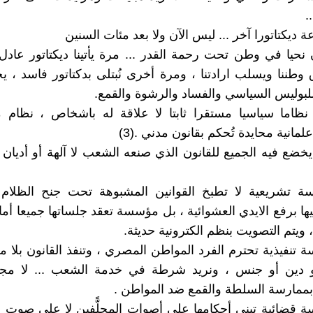
.
عة ديكتاتورا آخر ... ليس الآن ولا بعد مئات السنين
ن نحيا في وطن تحت رحمة القدر ... مرة يأتينا ديكتاتور عادل
طننا ويسلب ارادتنا ، ومرة أخرى نُبتلى بدكتاتور فاسد ، ي
بوليس السياسي والفساد والرشوة والقمع.
نظاما سياسيا مستقرا ثابتا لا علاقة له باشخاص ، نظام 
انية محايدة تُحكم بقانون مدني .(3)
يخضع فيه الجميع للقانون الذي صنعه الشعب لا آلهة أو أديا
ة تشريعية لا تطبخ القوانين المشبوهة تحت جنح الظلام ،
ها برفع الايدي العشوائية ، بل مؤسسة تعقد جلساتها جميعا أ
، ويتم التصويت بنظم الكترونية حديثة.
 تنفيذية تحترم الفرد المواطن المصري ، وتنفذ القانون بلا مح
 دين أو جنس ، ونريد شرطة في خدمة الشعب ... لا م
ممارسة السلطة والقمع ضد المواطن .
 قضائية تبني أحكامها على أصوات المحلًّفين لا على صوت 