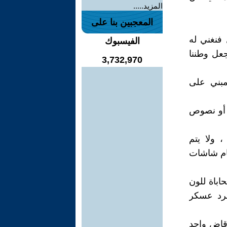
المزيد.....
المعجبين بنا على
 فنغني له
الفيسبوك
جعل وطننا
3,732,970
مبني على
ن أو نصوص
 ولا يتم
مام شاشات
اباة للون
جرد عسكر
قاض واحد