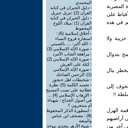
المحمدي
ة المصرية
-
دليل الحيران في كتابة
القرآن (2): تنزيل جبريل
قباط على
-
دليل الحيران في كتابة
هم في هذه
القرآن (1) :ميلاد اللوح
المحفوظ
-
أخلاق إسلامية (6) :
زبية ولا
استعارة فروج النساء
-
-الله أكبر- .... بالصيني
-
صورة الإله الإسلامي (3)
ح بتدوال
: مراهقة الشاب الأمرد
-
صورة الإله الإسلامي (2)
: كتلة على العرش
-
صورة الإله الإسلامي
 يكن يخطر ببال
(1): الرحمن الضاحك
-
شخبطات اهل حنجور
-
تجسد الكلمة (5): نظرة
لخوف إلى
عقلانية على نسب المسيح
لطة !!
-
الإرهاب الإسلامي [4] ...
في أصول الخداع : شهداء
أم منتحرون ؟
قمة الهزل
-
اسطورة الذكر المحفوظ
(8) : مصحف ابن عباس
لى أراضيهم
والمتعة
هي آخر من
-
شيخ الأزهر يتحدى نبوءة