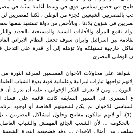
طمح في حضور سياسي قوي في وسط أغلبية سنّية في مصر ...
حب بالمصريين الشيعيين كجزء من الوطن ، لكننا كمصريين لن ن
صريين في شؤون بلادنا ، وبالأخص من دولة تستعبد شعبها بمط
دولة تقمع المرأة والأقليات السنية والمسيحية بالحديد والنار
لقادمة بين اسرائيل وايران سوف تجعل النظام الايراني ال
اكل خارجية تستهلكه ولا تؤهله إلى أي قدرة على التدخل 
ن الوطني المصري.
شواهد على محاولات الاخوان المسلمين لسرقة الثورة من ال
تهم تواجهها تيارات ليبرالية وعلمانية قوية بقوة الشباب العلم
لثورة ... ومن لا يعرف الفكر الإخواني ، عليه أن يدرك أن قو
 المصري في السنين السابقة كانت قائمة على فساد ا
لسياسي للاخوان لم يكن لشعبيتهم الخاصة أو لوجود برنا
واضح لهم (1)، أو لانهم يملكون مفاتيح وحلول لمشاكل المصريين ، 
 بالحكومة ... لأن الشعب الجائع المهمش والشباب العاطل 
سلقين من أمثال الاخوان ... وقد فضحتهم الثورة الشعبية 