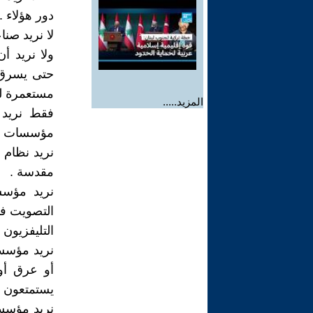
دور هؤلاء ..
لا نريد صنا
ولا نريد أ
حتى يسرق و
مستعمرة لل
المزيد.....
فقط نريد 
مؤسسات علم
نريد نظام 
مقدسة .
نريد مؤسس
التصويت في
التليفزيون 
نريد مؤسسة
أو عرق أو
يستمتعون ب
نريد مؤسسة