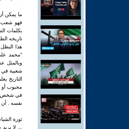
ما يمكن أن
فهو شعب يم
بكلمات ال
تاريخه الط
هذا البطل 
وبالمثل عن
شعبية في ا
التاريخ يعل
محبوب أو مك
في شخص وا
نفسه . أن يتحول 80 مليون
... لا نريد