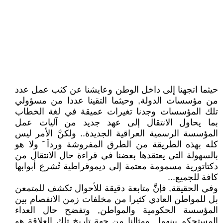
حيثما اتجهنا إلى داخل الوطن وعايشنا عن كثب عمل عدد
من مؤسسات الدولة, وحيثما التقينا عددا من مسؤولي
تلك المؤسسات وجدنا تغيرات عميقة في لغة الخطاب
بما يحاول الانتقال إلى عهد جديد من آليات عمل
المؤسسة الرسمية العراقية الجديدة.. ولكنَّ الأمر ليس
كله بهذه الطريقة من الطرق المفروشة ورداَ َ ولا هو
بالسهولة التي يعتقدها بعضنا في قراءة حال الانتقال من
دكتاتورية مسمومة معتمة إلى ديموقراطية تُشرع أبوابها
كافة للجميع...
وفي الحقيقة, فإنَّ متابعة دقيقة للأحوال تكشف للمتمعن
بل للمواطن العادي كثيرا من مخلفات زمن الانفصام بين
المؤسسة الحكومية والمواطن, وتفضح حال العداء
المستحكم بينهما.. ومثالنا من جهة تاريخ تلك العلاقة هو