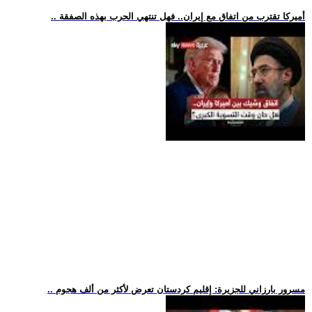
.. أميركا تقترب من اتفاق مع إيران.. فهل تنتهي الحرب بهذه الصفقة
.. مسرور بارزاني للجزيرة: إقليم كردستان تعرض لأكثر من ألف هجوم