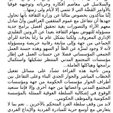
والسلاسل في معاصم أفكاره وحرياته وتوجيهه فوقيا
بالأوامر الفَضَّة التي لا تنتمي إلا لأيام ولى زمنها...
إنَّنا متأكدون بخصوص مثالنا عن وزارة الثقافة بأنها تحاول
جهدها أن تتفاعل مع عموم المثقفين العراقيين وأنْ تتبادل
معهم الآراء والتصورات بغية تحقيق أفضل برامج جدية
مسؤولة للنهوض بمهام الثقافة بعيدا عن الروتين التقليدي
الإداري المعروف, ولكننا بشكل عام ما زلنا بحاجة للرأي
الجماعي من جهة وإلى متابعة رقابية حريصة ومسؤولة
لأنه لا وجود لمنزَّه عن الطأ أو السهو وهذه حسنة العمل
الجمعي المؤسساتي فضلا عن حسنات العمل في إطار
مؤسسات المجتمع المدني المنتظر تشكيلها واستكمال
برامجها وهياكلها العاملة...
ومن ناحية هذه القراءة تشدِّد على مسائل تفعيل
الخطاب المباشر والحوار الجدي البناء وعلى التفاعل بين
أطراف الحوار مؤسسات الحكومة من جهة ومؤسسات
المجتمع المدني وأعضائها من جهة أخرى وإلا فإننا سنعيد
الوقوع في إشكالية السلطة الفوقية الممثلة بالمؤسسة
الحكومية والموظف الحكومي..
لابد من وقف سلطة الفرد المتحكِم بالآخرين .. نعم بما لا
يتعارض مع أوسع حرية للمبادرة الفردية والإبداع الفردي