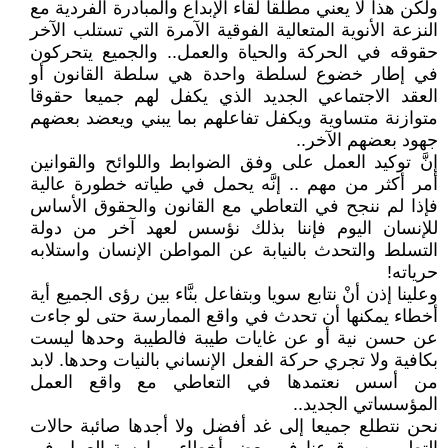
ولكن هذا لا يعني مطلقا لقاء الإبداع والمبادرة الفردية مع
النزعة الأنوية المتعالية الفوقية الآمرة التي تستلب الآخر
حقوقه في الحركة والحياة والعمل.. والجميع يتحركون
في إطار خضوع لسلطة واحدة هي سلطة القانون أو
العقد الاجتماعي الجديد الذي يكفل لهم جميعا حقوقا
متوازنة متساوية ويكفل تفاعلهم بما يبني ويعضد بعضهم
جهود بعضهم الآخر..
إنَّ توكيد العمل على وفق الضوابط واللوائح والقوانين
أمر أكثر من مهم .. إنَّه يحمل في طياته خطورة عالية
فإذا لم ننجح في التعاطي مع القانون والحقوق الأساس
للإنسان اليوم فإننا بذلك نؤسس لعهد آخر من دولة
التسلط والتحدث بالنيابة عن المواطن الإنسان واستلابه
حرياته!
وعلينا إذن أنْ نتابع سويا وبتفاعل بنَّاء بين رؤى الجميع أية
أخطاء يمكنها أن تحدث في واقع الممارسة حتى لو جاءت
عن حسن نية أو عن غايات طيبة فالطيبة وحدها ليست
بكافية ولا تجري حركة الفعل الإنساني بالنيات وحدها. لابد
من أسس نعتمدها في التعاطي مع واقع العمل
المؤسساتي الجديد..
نحن نتطلع جميعا إلى غد أفضل ولا أجدها صائبة حالات