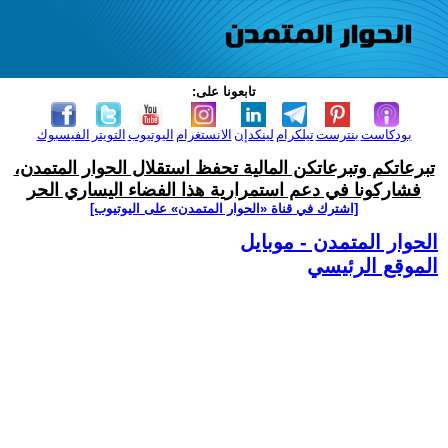
تابعونا على:
بودكاست
بنترست
تيلكرام
لينكدإن
الانستغرام
اليوتيوب
التويتر
الفيسبوك
تبرعاتكم وتبرعاتكن المالية تحفظ استقلال الحوار المتمدن،
فشاركونا في دعم استمرارية هذا الفضاء اليساري الحر
[اشترك في قناة ‫«الحوار المتمدن» على اليوتيوب]
الحوار المتمدن - موبايل
الموقع الرئيسي