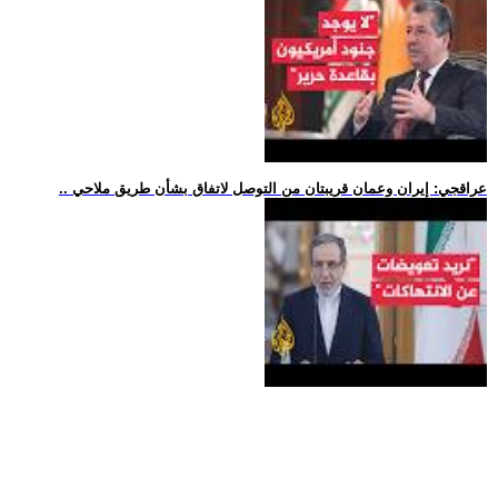
.. عراقجي: إيران وعمان قريبتان من التوصل لاتفاق بشأن طريق ملاحي