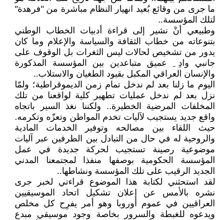
ما جرى من وقائع بُعيد انهيار النظام مباشرة من "فرهدة"
لتلك المؤسسة..
وطبيعي أنْ نشير إلى قراءة أدبيات الخطاب الوطني
بتنوعاته من خطاب الثقافة والسياسة والإعلام وما كان
يدور من تشخيص لحالات ليس الثغرات بل الوقوف على
جانبي وادِ ِ عميق متباعدين بين المؤسسة المذكورة
والإنسان العراقي المكبل بقيود الطغيان والاستلاب..
اليوم ما زلنا بعد لم ندخل تمام زمن الديموقراطية؛ ولمّا
نزل بعد لم ندخل عمليات تطهير كلية لواقعنا من تلك
المخلفات المرضية الخطيرة.. ولكننا نغذ السير باتجاه
واقع جديد يستجيب لآليات تخدم المواطن وتعزّه وتكرمه.
حيث اللقاء بين مصالحه وتوفير الخدمات المادية
والروحية له في حال من التبادل بين الطرفين عبر آليات
موضوعية رصينة تستجيب لحركة جديدة في عمل
المؤسسة الحكومية بوصفها منفذا لمجتمعنا المدني
الجديد الرقيب على تلك المؤسسة ونشاطها..
لقد استحثني لكتابة هذا الموضوع قراءتي لخبر جرى
نشره بالأمس عن إعلان تشكيل اتحاد الموسيقيين
العراقيين في عموم أوروبا وهو أمر يفرِح كل مخلص
ويدعوه للغبطة والسرور بخاصة وجود موسيقي مبدع