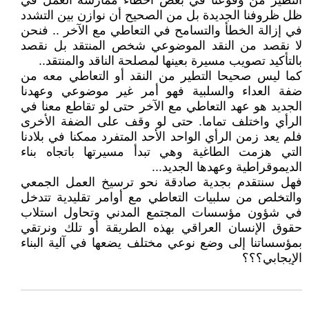
التطير من وقوعنا في بعض أخطاء ممارسة العمل في
ظل ظروفنا الجديدة بل من الصحيح أن نوازن بين التشدد
في إزالة الخطأ والتسامح في التعاطي مع الآخر .. فنحن
لا نقصد من النقد الموضوعي شخص المنتقد بل نقصد
بالتأكيد تصويب مسيرة بعينها لمصلحة الناقد والمنتقد..
كما ليس صحيحا التطير من النقد أو التعاطي معه من
ضفة العداء والسلبية فهو أمر غير موضوعي وعهدنا
الجديد هو عهد التعاطي مع الآخر حتى لو تقاطع معنا في
الرأي واختلف تماما. حتى لو وقف على الضفة الأخرى
فلم يعد زمن الرأي الواحد الأحد المتفرد ممكنا في بلادنا
التي هزمت الطاغية وهي تبدأ مسيرتها باتجاه بناء
الديموقراطية وعهدها الجديد...
فهل سنتقدم بجدية صادقة نحو ترسيخ العمل الجمعي
والتخلص من سلبيات التعاطي مع أوامر تقليدية تتدخل
في شؤون مؤسسات المجتمع المدني وتحاول استلاب
حقوق الإنسان العراقي بهذه الطريقة أو تلك ونرتقي
بمؤسساتنا إلى وضع نوعي مختلف يضعها في آلية البناء
الإيجابي؟؟؟