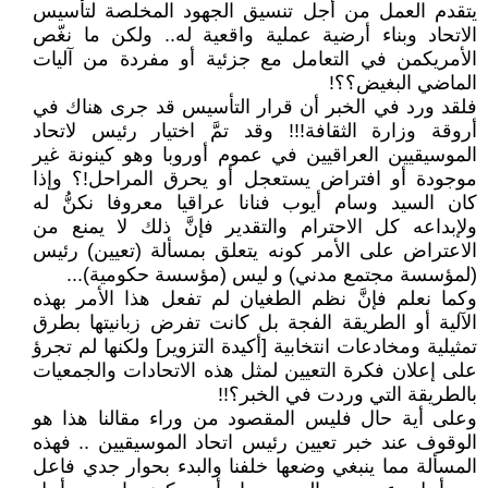
يتقدم العمل من أجل تنسيق الجهود المخلصة لتأسيس
الاتحاد وبناء أرضية عملية واقعية له.. ولكن ما نغّص
الأمريكمن في التعامل مع جزئية أو مفردة من آليات
الماضي البغيض؟؟!
فلقد ورد في الخبر أن قرار التأسيس قد جرى هناك في
أروقة وزارة الثقافة!!! وقد تمَّ اختيار رئيس لاتحاد
الموسيقيين العراقيين في عموم أوروبا وهو كينونة غير
موجودة أو افتراض يستعجل أو يحرق المراحل!؟ وإذا
كان السيد وسام أيوب فنانا عراقيا معروفا نكنُّ له
ولإبداعه كل الاحترام والتقدير فإنَّ ذلك لا يمنع من
الاعتراض على الأمر كونه يتعلق بمسألة (تعيين) رئيس
(لمؤسسة مجتمع مدني) و ليس (مؤسسة حكومية)...
وكما نعلم فإنَّ نظم الطغيان لم تفعل هذا الأمر بهذه
الآلية أو الطريقة الفجة بل كانت تفرض زبانيتها بطرق
تمثيلية ومخادعات انتخابية [أكيدة التزوير] ولكنها لم تجرؤ
على إعلان فكرة التعيين لمثل هذه الاتحادات والجمعيات
بالطريقة التي وردت في الخبر؟!!
وعلى أية حال فليس المقصود من وراء مقالنا هذا هو
الوقوف عند خبر تعيين رئيس اتحاد الموسيقيين .. فهذه
المسألة مما ينبغي وضعها خلفنا والبدء بحوار جدي فاعل