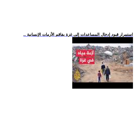
.. استمرار قيود إدخال المساعدات إلى غزة يفاقم الأزمات الإنسانية