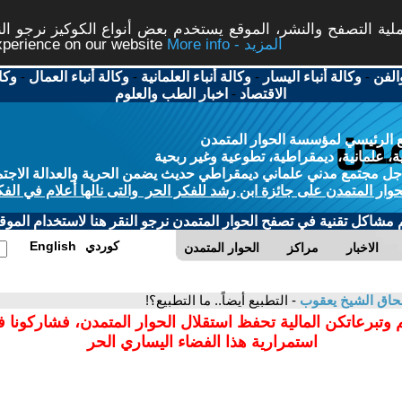
ة التصفح والنشر، الموقع يستخدم بعض أنواع الكوكيز نرجو النق
More info - المزيد
experience on our website
الفن
-
وكالة أنباء اليسار
-
وكالة أنباء العلمانية
-
وكالة أنباء العمال
-
وكا
الاقتصاد
-
اخبار الطب والعلوم
 الرئيسي لمؤسسة الحوار المتمدن
، علمانية، ديمقراطية، تطوعية وغير ربحية
ل مجتمع مدني علماني ديمقراطي حديث يضمن الحرية والعدالة الاجتم
حوار المتمدن على جائزة ابن رشد للفكر الحر والتى نالها أعلام في الفك
م مشاكل تقنية في تصفح الحوار المتمدن نرجو النقر هنا لاستخدام الموقع
كوردي
English
الاخبار
مراكز
الحوار المتمدن
اق الشيخ يعقوب
- التطبيع أيضاً.. ما التطبيع؟!
 وتبرعاتكن المالية تحفظ استقلال الحوار المتمدن، فشاركونا 
استمرارية هذا الفضاء اليساري الحر