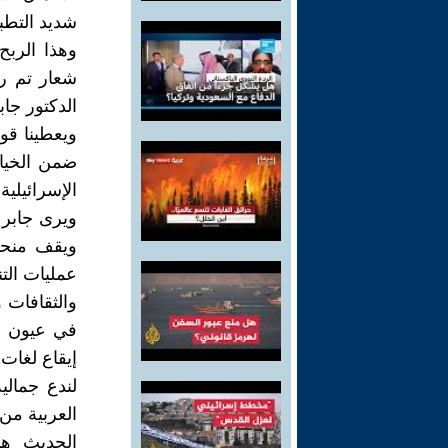
شديد التطبيع
وهذا الرب
شعار تم رف
الدكتور جاب
ويعطينا قو
ضمن الخيان
الإسرائيلية
ويرى جابر 
ويقف منحاز
عمليات التن
والثقافات 
في عيون إش
إيقاع لغات
لندع جمالي
العربية من 
الحديث هنا