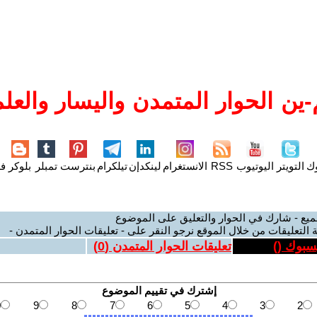
ين الحوار المتمدن واليسار والعلم
وك
التويتر
اليوتيوب
RSS
الانستغرام
لينكدإن
تيلكرام
بنترست
تمبلر
بلوكر
فل
ميع - شارك في الحوار والتعليق على الموضوع
 التعليقات من خلال الموقع نرجو النقر على - تعليقات الحوار المتمدن -
يسبوك (
)
تعليقات الحوار المتمدن (
0
)