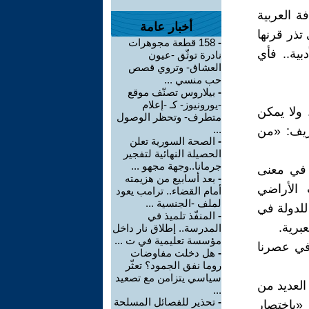
ة العربية
أخبار عامة
 تذر قرنها
-
158 قطعة مجوهرات
بية.. فأي
نادرة توثّق -عيون
العشاق- وتروي قصص
حب منسي ...
-
بيلاروس تصنّف موقع
-يورونيوز- كـ -إعلام
 ولا يمكن
متطرف- وتحظر الوصول
...
شريف: «من
-
الصحة السورية تعلن
الحصيلة النهائية لتفجير
جرمانا..وجهة مجهو ...
س في معنى
-
بعد أسابيع من هزيمته
 الأراضي
أمام القضاء.. ترامب يعود
لملف -الجنسية ...
للدولة في
-
المنفّذ تلميذ في
برية.
المدرسة.. إطلاق نار داخل
مؤسسة تعليمية في ت ...
في عصرنا
-
هل دخلت مفاوضات
روما نفق الجمود؟ تعثّر
سياسي يتزامن مع تصعيد
العديد من
...
-
تحذير للفصائل المسلحة
 «باختصار