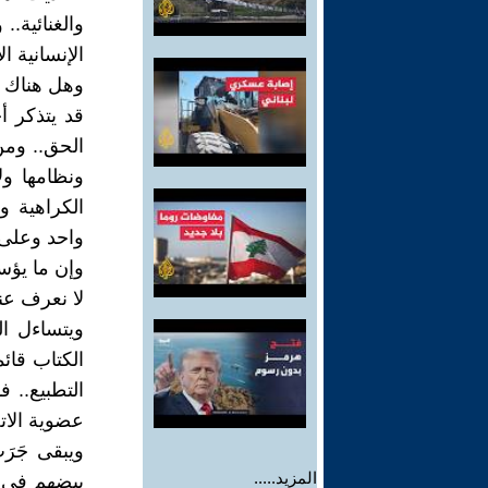
والغنائية..
الإنسانية ا
وهل هناك ش
قد يتذكر أ
الحق.. ومن
ونظامها و
الكراهية وا
واحد وعلى 
وإن ما يؤس
لا نعرف عنه 
ويتساءل ال
الكتاب قائ
التطبيع.. 
عضوية الات
ويبقى جَرَ
المزيد.....
بيضهم في 