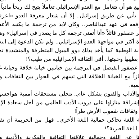
 هو أن تتعامل مع العدو الإسرائيلي تعاملاً يتيح لك ربحاً مادياً أو
ح يأتي عن طريق إسرائيل.. إلا أن شعار معرفة العدو «اع
عه في عهد عبدالناصر.. وكان لابد من ترجمة ما يكتبه الأعدا
ر عصفور قائلاً «أنا أتمنى ترجمة كل ما يصدر في إسرائيل» وهو 
ة أكثر في مواجهة العدو الإسرائيلي.. ولم تكن الدعوة إلى الت
ة الوطنية كما يأخذ بذلك ذوو الميول المتطرفة والمتشددة تجا
 بطيبها وخبيثها.. أفي الثقافة الإسرائيلية من طيب؟!
عصفور الفيصل في الترجمة بين خيانتين خيانة خلاقة وخيانة غي
اً مع الخيانة الخلاقة التي تسهم في الحوار بين الثقافات
مية.
والآداب والفنون بشكل عام.. تتجلى مستحقات أممية هواجسها 
راقة منازلها على دروب الأدب العالمي من أجل سعادة الإن
 وثقافات شعوب الأرض طراً!
ة اللغة تحاكي جمالية اللغة الأخرى.. فهل من الجريمة أن تق
اللغة العبرية؟!
 عن اللغة وجمالية علاقتها الثقافية والفكرية والأدبية و