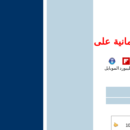
انية على
يبورد
الموبايل