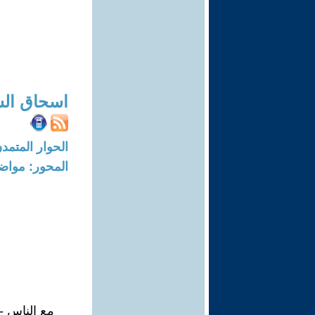
اسحاق ال
الحوار المتمدن-العدد: 3224 - 10
المحور: مواض
مع الناس -