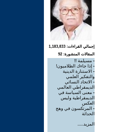
إجمالي القراءات: 1,183,833
المقالات المنشورة: 92
-
مسيلمة !!
-
إذا جاءك الظلاميون‮!
-
الاستنارة الدينية
والتفكير العلمي
-
الاتحاد النسائي
الديمقراطي العالمي
-
معنى السياسة في
الديمقراطية وليس
العكس
-
المرتكسون في وهج
الحداثة
المزيد.....