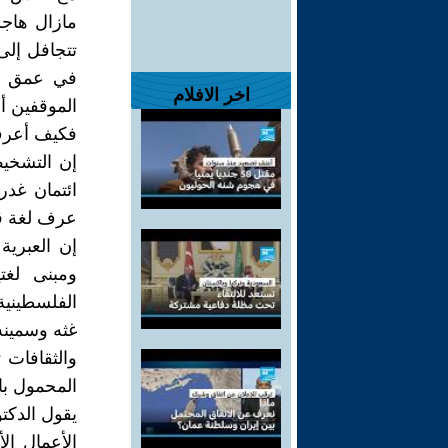
مازال هاجس 
تتجافل إلى 
في عمق الث
اخر الافلام
الموقفين أ
فكيف أعرف 
إن التشخيص
ائتمان غدر 
عرف لغة ق
إن العبرية
ومبنى لغت
الفلسطينية.
غثه وسمينه 
والثقافات 
المحمول بال
يقول الدكت
الأعمال ال