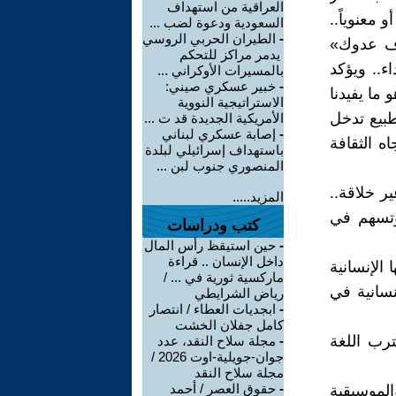
العراقية من استهداف
 معنوياً..
السعودية ودعوة لضب ...
-
الطيران الحربي الروسي
رف عدوك»
يدمر مراكز للتحكم
ء.. ويؤكد
بالمسيرات الأوكراني ...
-
خبير عسكري صيني:
ما يفيدنا
الاستراتيجية النووية
طبيع تدخل
الأمريكية الجديدة قد ت ...
-
إصابة عسكري لبناني
ه الثقافة
باستهداف إسرائيلي لبلدة
المنصوري جنوب لبن ...
ر خلاقة..
المزيد.....
 وتسهم في
كتب ودراسات
-
حين استيقظ رأس المال
داخل الإنسان .. قراءة
الإنسانية
ماركسية ثورية في ... /
سانية في
رياض الشرايطي
-
ابجديات العطاء / انتصار
كامل جفلان الخشت
ترب اللغة
-
مجلة سلاح النقد، عدد
جوان-جويلية-اوت 2026 /
مجلة سلاح النقد
-
حقوق العصر / أحمد
الموسيقية