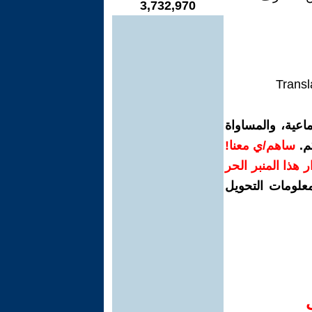
3,732,970
Transl
اعية، والمساواة
م.
ساهم/ي معنا!
رار هذا المنبر الحر
معلومات التحويل