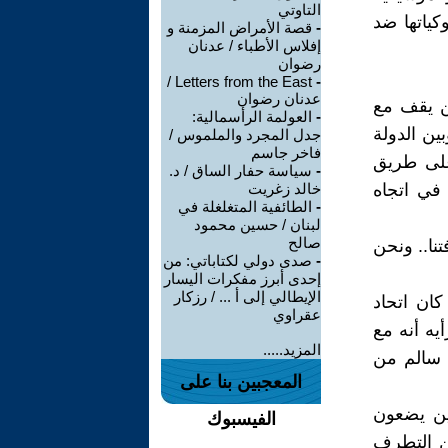
التاوتي
وكياتها ضد
-
قصة الأمراض المزمنة و
إفلاس الأطباء / عدنان
رضوان
Letters from the East /
-
عدنان رضوان
من يقف مع
-
العولمة الرأسمالية:
ين الدولة
جدل المجرد والملموس /
فاخر جاسم
على طريق
-
سياسة حفار الساق / د.
 في اتجاه
خالد زغريت
-
الطائفية المتغلغلة في
لبنان / حسين محمود
صالح
نا.. ونحن
-
صدى دولي لكتاباتي: من
إحدى أبرز مفكرات اليسار
الإيطالي إلى أ ... / رزكار
كان اتحاد
عقراوي
يه أنه مع
المزيد.....
ي سالم من
المعجبين بنا على
ذين يضعون
الفيسبوك
ن التطرف