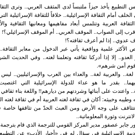
التطبيع يأخذ حيزاً ملتبساً لدى المثقف العربي.. وترى الثقاف
الخلف أمام الثقافة الإسرائيلية.. خلافاً للثقافة الإسرائيلية التي
قافة العربية وتتلمس أبعاد مفاهيمها ومعانيها الثقافية والأد
قرب إلى الصواب.. الموقف العربي.. أم الموقف الإسرائيلي؟!
عدوي.. إذا لم أعرف ثقافته؟!
 الأكثر علمية وواقعية يأتي عبر الدخول من معابر الثقافة..
العدو.. إلا إذا أدركنا ثقافته وتعلمنا لغته.. وفي الحديث ال
وم أمن شرهم».
 لغة.. والعربية لغة.. والعداء بين العرب والإسرائيليين.. لي
يهما.. بقدر ما هو عداء للدولة الإسرائيلية التي اغتصبت
. واعتدت على أبنائها وشردتهم من ديارهم!! واللغة بناء ثقافي 
وطيبه وخبيثه: أكان في ثقافة لغته العربية أم في ثقافة لغته الع
تتثاقف على وجه الأرض ومن العبث الحدّ من تثاقفها خاصة 
انترنت وثورة المعلوماتية..
ور جابر عصفور مدير المركز القومي للترجمة الذي قام بترجمة 
أدبية الإسرائيلية في سؤال له في «أخبار الأدب» عن التطبيع