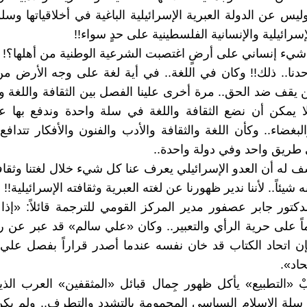
 وليس عن الدولة العبرية الإسرائيلية الباغية في أخلاقياتها وسل
لإسرائيلية والإنسانية الفلسطينية على حدٍ سواء!!
يء إنساني على أرضٍ اغتصبت الشرعية الوطنية من أهلها؟!
حدنا.. ذلك!! وكان في اللغة.. في أية لغة على وجه الأرض 
 يقف ضد الحق.. مرة أخرى علينا الفصل بين الثقافة واللغة وب
لا يمكن أن نضع الثقافة واللغة في سلة واحدة وندفع بها 
لبغضاء.. وكأن اللغة والثقافة والأدب والفنون والأفكار تتدافع
طريق واحد وفي دولة واحدة..
ف له أن العدو الإسرائيلي يعرف عنا كل شيء خلال لغتنا وثقافت
شيئاً.. لأننا ندير ظهورنا عن لغته العبرية وثقافته الإسرائيلية!!
دكتور جابر عصفور مدير المركز القومي للترجمة قائلاً: «إذا 
ماً على حرية الرأي والتعبير.. وكان «علي سالم» قد عبر عن رأ
فإن اتحاد الكتاب قد خان نفسه عندما أصدر قراراً بفصل عل
حاد».
بْ «التطبيع» يأكل ظهور جِمال قبائل «المثقفين» العرب ال
سلة الإسلام السياسي المحمومة بالتشدد والتطرف.. ولم يك