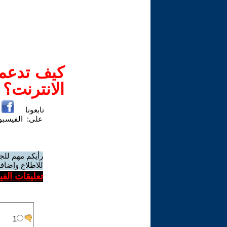
كيف تدعم-
الانترنت؟
تابعونا
على:
الفيسب
رأيكم مهم للج
للاطلاع وإضافة
تعليقات الف