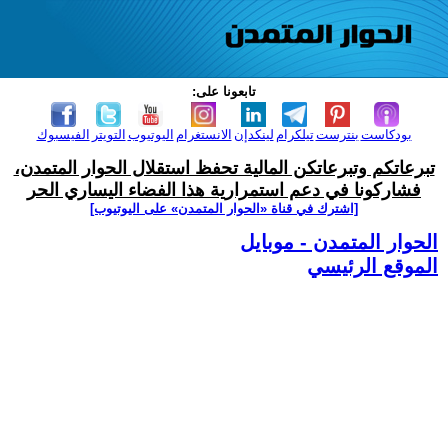
تابعونا على:
بودكاست
بنترست
تيلكرام
لينكدإن
الانستغرام
اليوتيوب
التويتر
الفيسبوك
تبرعاتكم وتبرعاتكن المالية تحفظ استقلال الحوار المتمدن،
فشاركونا في دعم استمرارية هذا الفضاء اليساري الحر
[اشترك في قناة ‫«الحوار المتمدن» على اليوتيوب]
الحوار المتمدن - موبايل
الموقع الرئيسي