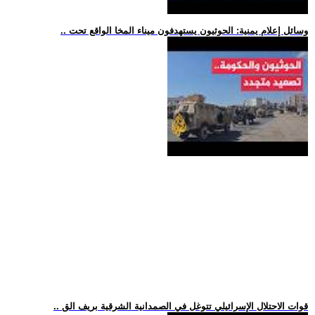
.. وسائل إعلام يمنية: الحوثيون يستهدفون ميناء المخا الواقع تحت
.. قوات الاحتلال الإسرائيلي تتوغل في الصمدانية الشرقية بريف الق