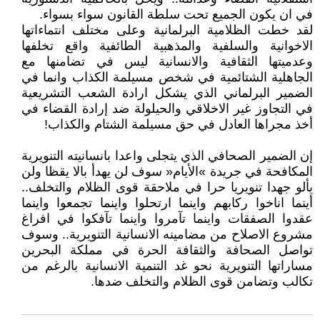
في‮ ‬ان‮ ‬يكون الجميع تحت سلطة القانون سواء بسواء‮.‬
لقد خطت الظلامية البرلمانية وعلى مختلف انتماءاتها
الاخوانية والسلفية والمذهبية الطائفية واقع تخلفها
وعدميتها الثقافية والانسانية ليس في‮ ‬تضامنها مع
الجاهلية الشتائمية في‮ ‬شخص مسيلمة الكذاب وانما في‮
‬الضمير البرلماني‮ ‬الذي‮ ‬يشكل ارادة الشعب التشريعية
في‮ ‬التجاوز‮ ‬غير الاخلاقي‮ ‬والحيلولة ضد إرادة القضاء في‮
‬أخذ مجراها العادل في‮ ‬حق مسيلمة الشتام والكذاب‮!‬
إن الضمير الصحافي‮ ‬الذي‮ ‬يتجلى واعدا بانسانيته التنويرية
المكافحة في‮ ‬جريدة‮ »‬الأيام‮« ‬سوف لن‮ ‬يهدأ بالا‮ ‬يقظا ولن‮
‬يألو جهدا تنويريا حرا في‮ ‬ملاحقة قوى الظلام والتخلف‮..
‬أينما اناخوا ركابهم واينما ارتحلوا واينما تجمعوا واينما
عقدوا الصفقات واينما تآمروا واينما تآفكوا في‮ ‬افراغ‮
‬مشروع الاصلاح من مضامينه الانسانية التنويرية‮.. ‬وسوف
تواصل الصحافة والثقافة الحرة في‮ ‬مملكة البحرين‮
‬مساراتها التنويرية نحو‮ ‬غد التنمية الانسانية بالرغم من
تكالب وتضامن قوى الظلام والتخلف ضدها‮.‬