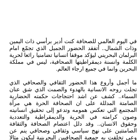
في‮ ‬اليوم العالمي‮ ‬للصحافة كنت أدير برأسي‮ ‬ذات اليمين
وذات الشمال‮.. ‬أتفقد الحضور الجميل الذي‮ ‬تجمّع امام
البرلمان البحريني ليؤكد موقفا انسانيا تضامنيا رائعا لحرية
الكلمة وانسنة ديمقراطيتها الصحافية،‮ ‬ليس في‮ ‬مملكة
البحرين وانما في‮ ‬جميع ارجاء العالم‮.‬
ما أجمل وأروع هذا الحضور الثقافي‮ ‬والصحافي‮ ‬الذي‮
‬تجلت روحه الانسانية بالهدوء والصمت الذي‮ ‬شق عنان
السماء‮.. ‬كشف عن اشد احتجاجات حكمته الحضارية
الصامتة المدللة على ان الصحافة الحرة هي‮ ‬مرآة
المجتمع التي‮ ‬تعكس همومه وتدعو إلى تحقيق انسانيته
وصون كرامته في‮ ‬الحرية والديمقراطية والتعددية
وحقوق الانسان‮.. ‬وقد دلل اعتصام الصحافة والثقافة
الصامتتين على نهج سياسي‮ ‬وثقافي‮ ‬وصحافي‮ ‬ينم عن
وعي‮ ‬تخلقت به جمعية الصحافيين البحرينية ليكون مثالا