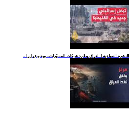
.. النشرة الصباحية | العراق يطارد شبكات المسيّرات.. ويفاوض إيرا