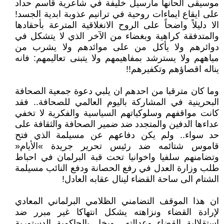
موسيقى الحانها مارسيل خليفة في‮ ‬شاعرية قاسم حداد
على ايقاع ايماءات روحية في‮ ‬ترانيم عذوبة ابدية الجسد‮!
‬الا دليلاً‮ ‬واضحاً‮ ‬على الروح الانغلاقية المترعة بأحقادها
والمتدفقة كراهية وبغضاء من الآخر الذي‮ ‬لا‮ ‬يتشكل في‮
‬دوائرهم ولا‮ ‬يأكل من على موائدهم ولا‮ ‬يشرب من
مياههم ولا‮ ‬يسترشد بمفاهيمهم ولا‮ ‬يتبنى تعاليمهم‮: ‬فانه‮
‬يناله اقصاؤهم وتكفيرهم‮!!‬
وما كان مترقبا من احدهم ان‮ ‬يلبي‮ ‬دعوة جمعية الصحافة
البحرينية في‮ ‬المشاركة باليوم العالمي‮ ‬للصحافة‮.. ‬فقد
كانت مواقفهم وسلوكياتهم السياسية والفكرية لا تخفي‮
‬عداءها الدفين والمتجدد ضد ضمير الصحافة والثقافة على
حد سواء‮.. ‬ولم‮ ‬يكن دفاعهم عن مسيلمة الذي‮ ‬فتح
قاموس شتائمه ضد رئيس تحرير جريدة‮ »‬الأيام‮«
‬وتضامنهم سلفيا واخوانيا تحت قبة البرلمان في‮ ‬احباط
طلب وزارة العدل في‮ ‬رفع الحصانة ودفع النائب مسيلمة
الشتام الى ساحة القضاء لينال عقابه العادل‮!‬
ان هذا الموقف التضامني‮ ‬الظلامي‮ ‬البرلماني‮ ‬المعادي‮
‬لإرادة القضاء ونزاهته‮ ‬يشكل انتهاكا‮ ‬غير مبرر ضد
استقلالية القضاء وعدالته‮.. ‬ويخل بالحاكمية الدستورية