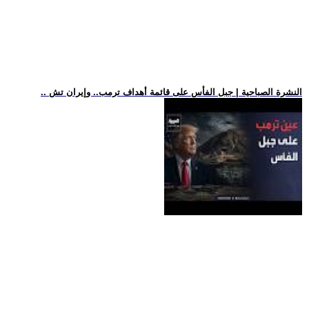
.. النشرة الصباحية | جبل الفأس على قائمة أهداف ترمب.. وإيران تش