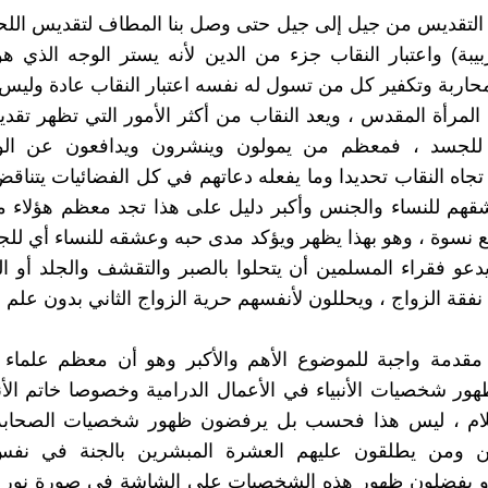
 التقديس من جيل إلى جيل حتى وصل بنا المطاف لتقديس اللح
زبيبة) واعتبار النقاب جزء من الدين لأنه يستر الوجه الذي 
حاربة وتكفير كل من تسول له نفسه اعتبار النقاب عادة وليس ع
لمرأة المقدس ، ويعد النقاب من أكثر الأمور التي تظهر ت
للجسد ، فمعظم من يمولون وينشرون ويدافعون عن الوه
تجاه النقاب تحديدا وما يفعله دعاتهم في كل الفضائيات يتناقض
قهم للنساء والجنس وأكبر دليل على هذا تجد معظم هؤلاء م
بع نسوة ، وهو بهذا يظهر ويؤكد مدى حبه وعشقه للنساء أي لل
يدعو فقراء المسلمين أن يتحلوا بالصبر والتقشف والجلد أو ا
نفقة الزواج ، ويحللون لأنفسهم حرية الزواج الثاني بدون علم ا
مقدمة واجبة للموضوع الأهم والأكبر وهو أن معظم علماء 
ر شخصيات الأنبياء في الأعمال الدرامية وخصوصا خاتم الأنب
لام ، ليس هذا فحسب بل يرفضون ظهور شخصيات الصحاب
يين ومن يطلقون عليهم العشرة المبشرين بالجنة في نفس
، و يفضلون ظهور هذه الشخصيات على الشاشة في صورة نور أ