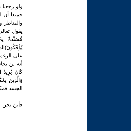
ولو رجعنا ن
جميعا أن ا
والمناظر و
يقول تعالى (وَإ
مُّسَنَّدَةٌ ي
على الرغم 
أنه لن يحا
كَانَ يُرِيدُ الْ
الجسد فمكان
فأين نحن م