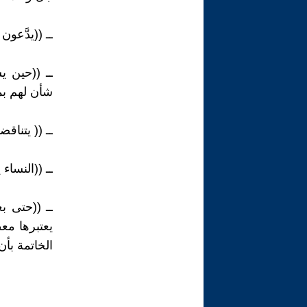
ــ ((يدَّعو
ــ ((حين 
شأن لهم بم
ــ (( يتناق
ــ ((النساء
ــ ((حتى 
يعتبرها مع
الخاتمة بأ