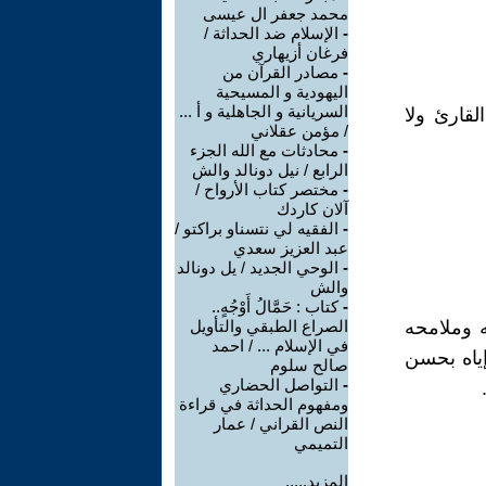
محمد جعفر ال عيسى
-
الإسلام ضد الحداثة /
فرغان أزيهاري
-
مصادر القرآن من
اليهودية و المسيحية
السريانية و الجاهلية و أ ...
قارئ ولا
/ مؤمن عقلاني
-
محادثات مع الله الجزء
الرابع / نيل دونالد والش
-
مختصر كتاب الأرواح /
آلان كاردك
-
الفقيه لي نتسناو براكتو /
عبد العزيز سعدي
-
الوحي الجديد / يل دونالد
والش
-
كتاب : حَمَّالُ أَوْجُهٍ..
 وملامحه
الصراع الطبقي والتأويل
في الإسلام ... / احمد
إياه بحسن
صالح سلوم
-
التواصل الحضاري
ومفهوم الحداثة في قراءة
النص القراني / عمار
التميمي
المزيد.....