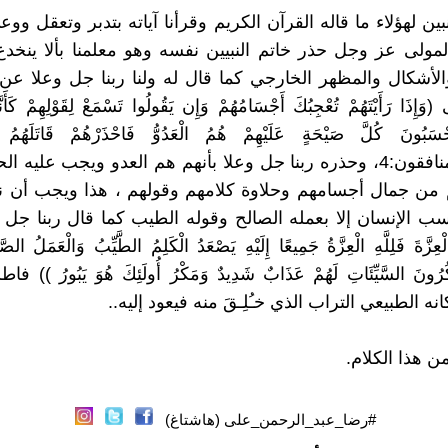
بين لهؤلاء ما قاله القرآن الكريم وقرأنا آياته بتدبر وتعقل ووعيِ
لمولى عز وجل حذر خاتم النبيين نفسه وهو معلمنا بألا ينخدع
الأشكال والمظهر الخارجي كما قال له ولنا ربنا جل وعلا عن 
ِذَا رَأَيْتَهُمْ تُعْجِبُكَ أَجْسَامُهُمْ وَإِن يَقُولُوا تَسْمَعْ لِقَوْلِهِمْ كَأَ
َحْسَبُونَ كُلَّ صَيْحَةٍ عَلَيْهِمْ هُمُ الْعَدُوُّ فَاحْذَرْهُمْ قَاتَلَهُمُ ا
يُؤْفَكُونَ)المنافقون:4، وحذره ربنا جل وعلا بأنهم هم العدو ويجب عليه
من جمال أجسامهم وحلاوة كلامهم وقولهم ، هذا ويجب أن نع
سب الإنسان إلا بعمله الصالح وقوله الطيب كما قال ربنا جل وع
عِزَّةَ فَلِلَّهِ الْعِزَّةُ جَمِيعًا إِلَيْهِ يَصْعَدُ الْكَلِمُ الطَّيِّبُ وَالْعَمَلُ الصَّا
ه الطبيعي التراب الذي خـُلِـقَ منه فيعود إليه..
ن هذا الكلام.
#رضا_عبد_الرحمن_على (هاشتاغ)