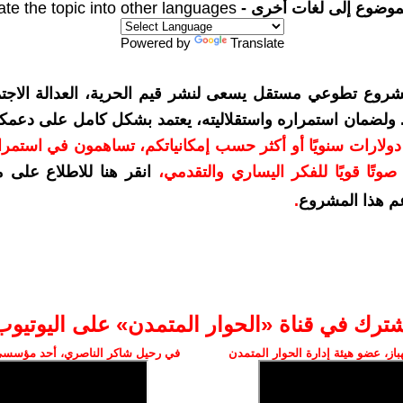
موضوع إلى لغات أخرى -
ate the topic into other languages
Powered by
Translate
شروع تطوعي مستقل يسعى لنشر قيم الحرية، العدالة الاجتم
. ولضمان استمراره واستقلاليته، يعتمد بشكل كامل على دعمك
دعمكم بمبلغ 10 دولارات سنويًا أو أكثر حسب إمكانياتكم، تساهمون في استم
وتًا قويًا للفكر اليساري والتقدمي
،
انقر هنا للاطلاع على 
م هذا المشروع
.
شترك في قناة «الحوار المتمدن» على اليوتيوب
ز، عضو هيئة إدارة الحوار المتمدن
في رحيل شاكر الناصري، أحد مؤسسي 