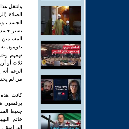
وانتقل هذا
الصلاة (ال
الجسد ، وم
يستر جسد ا
المسلمين 
يقومون به 
نهمهم وعش
ثلاث أو أر
الرغم أنه 
من لم يجد 
كانت هذه 
يرفضون ظهو
جميعا الس
خاتم النب
الدرامية 