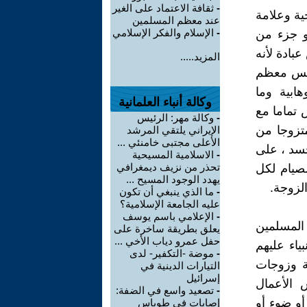
-
ثقافة الاعتماد على الغير
ية وعلامة
عند معظم المسلمين
-
الإسلام والفكر الإسلامي
هو جزء من
بادة لأنه
المزيد.....
قديس معظم
ابية وما
وكالة أنباء العلمانية
 تماما مع
-
وكالة مهر: الرئيس
تزوجا من
الإيراني يلتقي المرشد
الأعلى مجتبى خامنئي ...
جسد ، على
-
الاسلامية المسيحية
تحذر من نزيف ديمغرافي
لصيام لكل
يهدد الوجود المسيح ...
لزوجة.
-
ما الذي ينبغي أن تكون
عليه الجامعة الإسلامية؟
-
الإعلامي باسم يوسف
المسلمين
يعلق بطريقة ساخرة على
حفل عمرو دياب الأخي ...
ياء عليهم
-
موضة -التكفير- لدى
ة وزوجات
التيارات الدينية في
إسرائيل
 الأعمال
-
تصعيد واسع في الضفة:
و ضوء أو
إصابات في طوباس