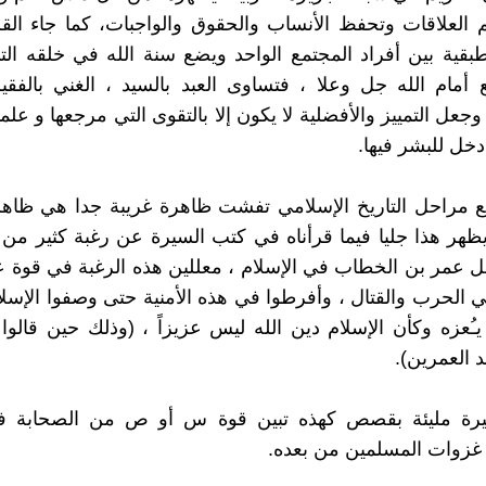
 العلاقات وتحفظ الأنساب والحقوق والواجبات، كما جاء الق
طبقية بين أفراد المجتمع الواحد ويضع سنة الله في خلقه ال
ع أمام الله جل وعلا ، فتساوى العبد بالسيد ، الغني بالفقي
جعل التمييز والأفضلية لا يكون إلا بالتقوى التي مرجعها و علمه
دخل للبشر فيها.
ع مراحل التاريخ الإسلامي تفشت ظاهرة غريبة جدا هي ظاه
ظهر هذا جليا فيما قرأناه في كتب السيرة عن رغبة كثير من
 عمر بن الخطاب في الإسلام ، معللين هذه الرغبة في قوة عم
ي الحرب والقتال ، وأفرطوا في هذه الأمنية حتى وصفوا الإسلا
ـُعزه وكأن الإسلام دين الله ليس عزيزاً ، (وذلك حين قالوا 
د العمرين).
رة مليئة بقصص كهذه تبين قوة س أو ص من الصحابة ف
غزوات المسلمين من بعده.