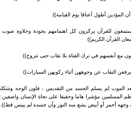
ن أن المؤذين أطول أعناقا يوم القيامة))
يستمعون للقرآن يركزون كل اهتمامهم بجودة وحلاوة صوت ال
عان القرآن الكريم))
ضون مع أنفسهم في ترك الفتاة بلا نقاب حتى تتزوج))
 يرفعن النقاب عن وجوههن أثناء ركوبهن السيارات))
بعد الموت لم يسلم الجسد من التقديس ، فلون الوجه وشكله
ظم المسلمين مؤشرا هاما وحقيقا على نجاة الإنسان واصفين 
ن وجهه أحمر أو أبيض يشع منه النور وأن جسده لم ييبس قط))..