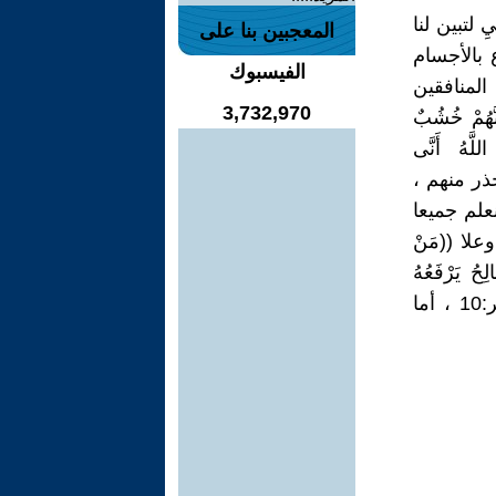
 لتبين لنا
المعجبين بنا على
 بالأجسام
الفيسبوك
المنافقين
3,732,970
نَّهُمْ خُشُبٌ
للَّهُ أَنَّى
 الحذر منهم ،
لم جميعا
لا ((مَنْ
لِحُ يَرْفَعُهُ
وَالَّذِينَ يَمْكُرُونَ السَّيِّئَاتِ لَهُمْ عَذَابٌ شَدِيدٌ وَمَكْرُ أُولَئِكَ هُوَ يَبُورُ )) فاطر:10 ، أما