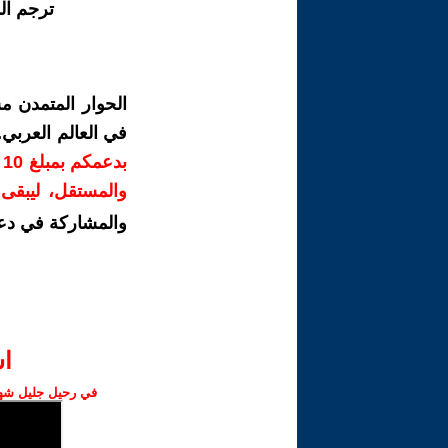
ترجم ال
الحوار المتمدن م
في العالم العربي
ب
والمستقل، ليبقى ص
والمشاركة في دع
ا‫
في رحيل جليل شهبا