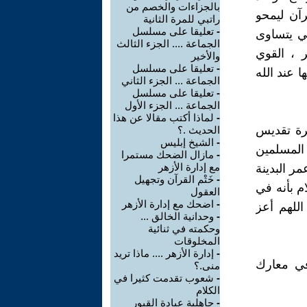
بالجزاءات والخصم من
رآن ليمحو
راتبي للمرة الثانية
-
تعليقا على مسلسل
تي يتساوى
الجماعة .... الجزء الثالث
ر ، القوي
والأخير
-
تعليقا على مسلسل
ا عند الله
الجماعة ... الجزء الثاني
-
تعليقا على مسلسل
الجماعة ... الجزء الأول
-
لماذا أكتب مقالا عن هذا
رة تقديس
الحديث .؟
-
الشيخ إبليس
 المسلمين
-
مازال الضحك مستمرا
مع إدارة الأزهر
ر البدينة
-
خَتْم القرآن وتجهيل
م بأنه في
العقول
-
اضحك مع إدارة الأزهر
اللهم أعز
-
وحدانية الخالق ...
وحكمته في ثنائية
المخلوقات
-
إدارة الأزهر .... ماذا تريد
ي معارك
منى.؟
-
شعوب تقدمت كثيرا في
الكلام
-
جاهلية عبادة القبور