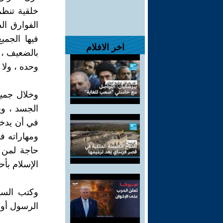
خلقية تنظم
الفوارق ال
فيها الجمي
اخر الافلام
بالضعيف ، و
وحده ، ولا 
وخلال جمي
الجسد ، وي
في أن يدخل
ومهاراته ف
حاجة لمن ي
الإسلام بأح
وكتب السي
الرسول أو 