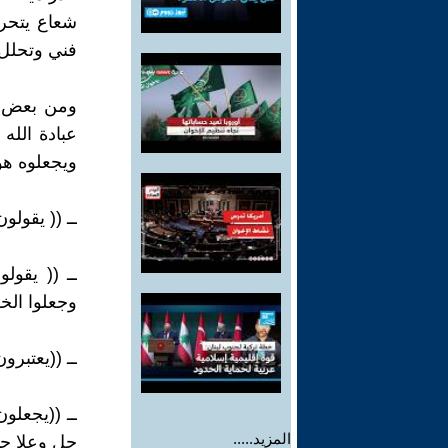
شعاع يتحر
فني وتحلل 
ومن بعض ال
عبادة الله
ويجعلوه هو
ــ (( يقولو
ــ (( يقول
وجعلوا الخ
ــ ((يعتبر
ــ ((يجعلو
المزيد.....
جل وعلا حي