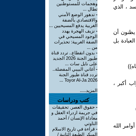
وهجمات للمستوطنين
د ، الذي
تطال ...
-
تدهور الوضع الأمني
والاقتصادي بالضفة
الغربية يدفع المسيحيين ...
-
نزيف الهجرة يهدد
يظنون أن
الوجود المسيحي في
لعبادة بل
الضفة الغربية: تحذيرات
من ...
-
بدون انقطاع.. تردد قناة
طيور الجنة 2026 الجديد
على نايل سات ...
ه))
-
أغاني البيبي المفضلة..
تردد قناة طيور الجنة
2026 Toyor Al-Ja ...
اب أكبر ،
المزيد.....
كتب ودراسات
-
حقوق العصر. تحقيقات
في جريمة ازدراء العقل و
معاداة الإنسان / أحمد
التاوتي
وامر الله
-
قراءة في تاريخ الاسلام
المبكر الطبعة الثانية /