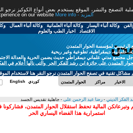
ة التصفح والنشر، الموقع يستخدم بعض أنواع الكوكيز نرجو النق
More info - المزيد
experience on our website
الفن
-
وكالة أنباء اليسار
-
وكالة أنباء العلمانية
-
وكالة أنباء العمال
-
وكا
الاقتصاد
-
اخبار الطب والعلوم
 الرئيسي لمؤسسة الحوار المتمدن
، علمانية، ديمقراطية، تطوعية وغير ربحية
ل مجتمع مدني علماني ديمقراطي حديث يضمن الحرية والعدالة الاجتم
حوار المتمدن على جائزة ابن رشد للفكر الحر والتى نالها أعلام في الفك
م مشاكل تقنية في تصفح الحوار المتمدن نرجو النقر هنا لاستخدام الموقع
كوردي
English
الاخبار
مراكز
الحوار المتمدن
د الفكر الديني
-
رضا عبد الرحمن على
- جاهلية تقديس الجسد
 وتبرعاتكن المالية تحفظ استقلال الحوار المتمدن، فشاركونا 
استمرارية هذا الفضاء اليساري الحر