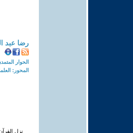
رضا عبد ا
الحوار المتمدن-العدد: 3194 - 10
المحور: العلما
نزل القرآن