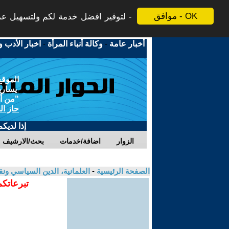
موافق - OK
لتوفير افضل خدمة لكم ولتسهيل عملي
أخبار عامة
-
وكالة أنباء المرأة
-
اخبار الأدب و
الموقع
يسارية
"من أج
حاز ال
إذا لديك
الزوار
اضافة/خدمات
بحث/الارشيف
الصفحة الرئيسية
-
العلمانية، الدين السياسي ونق
تبرعاتكم