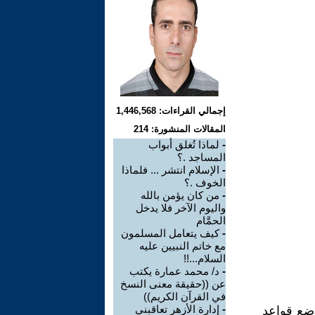
إجمالي القراءات: 1,446,568
المقالات المنشورة: 214
-
لماذا تُغلق أبواب
المساجد .؟
-
الإسلام انتشر ... فلماذا
الخوف .؟
-
من كان يؤمن بالله
واليوم الآخر فلا يدخل
الحمَّام
-
كيف يتعامل المسلمون
مع خاتم النبيين عليه
السلام...!!
-
د/ محمد عمارة يكتب
عن ((حقيقة معنى النسخ
في القرآن الكريم))
-
إدارة الأزهر تعاقبني
وضع قواعد