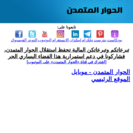
تابعونا على:
بودكاست
بنترست
تيلكرام
لينكدإن
الانستغرام
اليوتيوب
التويتر
الفيسبوك
تبرعاتكم وتبرعاتكن المالية تحفظ استقلال الحوار المتمدن،
فشاركونا في دعم استمرارية هذا الفضاء اليساري الحر
[اشترك في قناة ‫«الحوار المتمدن» على اليوتيوب]
الحوار المتمدن - موبايل
الموقع الرئيسي