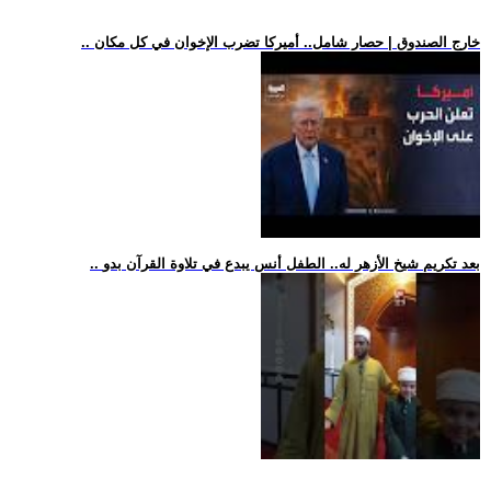
.. خارج الصندوق | حصار شامل.. أميركا تضرب الإخوان في كل مكان
.. بعد تكريم شيخ الأزهر له.. الطفل أنس يبدع في تلاوة القرآن بدو