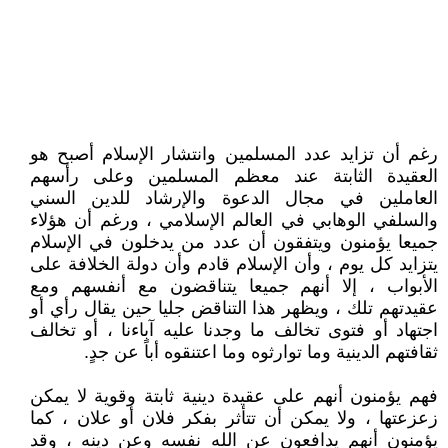
رغم أن تزايد عدد المسلمين وانتشار الإسلام أصبح هو
العقيدة الثابتة عند معظم المسلمين وعلى رأسهم
العاملين في مجال الدعوة والإرشاد للدين السني
والسلفي الوهابي في العالم الإسلامي ، ورغم أن هؤلاء
جميعا يؤمنون ويتفقون أن عدد من يدخلون في الإسلام
يتزايد كل يوم ، وأن الإسلام قادم وأن دولة الخلافة على
الأبواب ، إلا أنهم جميعا يتناقضون مع أنفسهم ومع
عقيدتهم تلك ، ويظهر هذا التناقض جليا حين يقال رأي أو
اجتهاد أو فتوى تخالف ما وجدنا عليه آباءنا ، أو تخالف
ثقافتهم الدينية وما توارثوه وما اعتنقوه أباً عن جدٍ.
فهم يؤمنون أنهم على عقيدة دينية ثابتة وقوية لا يمكن
زعزعتها ، ولا يمكن أن تتأثر بفكر فلان أو علان ، كما
يؤمنون أنهم يدافعون عن الله نفسه وعن دينه ، وقد