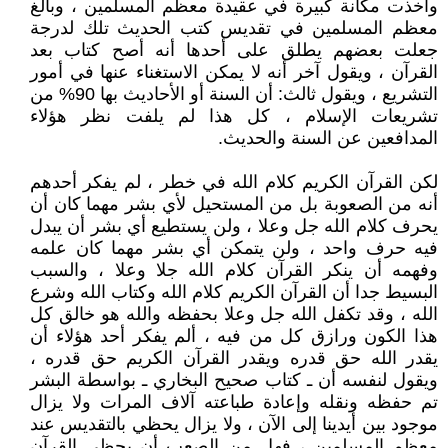
وأخذت مكانة كبيرة في عقيدة معظم المسلمين ، وبالغ
معظم المسلمين في تقديس كتب الحديث تلك لدرجة
جعلت بعضهم يطلق على أحدها أنه أصح كتاب بعد
القرآن ، ويقول آخر أنه لا يمكن الاستغناء عنها في أمور
التشريع ، ويقول ثالث: أن السنة أو الأحاديث بها 90% من
تشريعات الإسلام ، كل هذا لم يلفت نظر هؤلاء
المدافعين عن السنة والحديث.
لكن القرآن الكريم كلام الله في خطر ، لم يفكر أحدهم
أنه من الصعوبة بل من المستحيل لأي بشر مهما كان أن
يحرف كلام الله جل وعلا ، ولن يستطيع أي بشر أن يبدل
فيه حرف واحد ، ولن يتمكن أي بشر مهما كان علمه
وفهمه أن ينكر القرآن كلام الله جلا وعلا ، والسبب
البسيط جدا أن القرآن الكريم كلام الله وكتاب الله وشرع
الله ، وقد تكفل الله جل وعلا بحفظه والله هو خالق كل
هذا الكون ورازق كل من فيه ، ألم يفكر أحد هؤلاء أن
يقدر الله حق قدره ويقدر القرآن الكريم حق قدره ،
ويقول لنفسه أن ـ كتاب صحيح البخاري ـ بواسطة البشر
تم حفظه ونقله وإعادة طباعته آلاف المرات ولا يزال
موجود بين أيدينا إلى الآن ، ولا يزال يحظي بالتقديس عند
معظم المسلمين ، فهل من الصعب أن يحظى القرآن