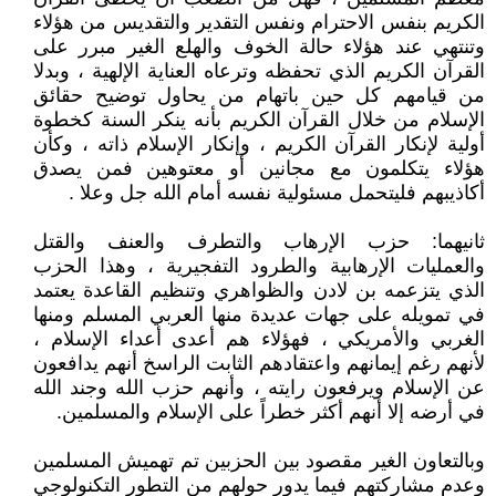
الكريم بنفس الاحترام ونفس التقدير والتقديس من هؤلاء
وتنتهي عند هؤلاء حالة الخوف والهلع الغير مبرر على
القرآن الكريم الذي تحفظه وترعاه العناية الإلهية ، وبدلا
من قيامهم كل حين باتهام من يحاول توضيح حقائق
الإسلام من خلال القرآن الكريم بأنه ينكر السنة كخطوة
أولية لإنكار القرآن الكريم ، وإنكار الإسلام ذاته ، وكأن
هؤلاء يتكلمون مع مجانين أو معتوهين فمن يصدق
أكاذيبهم فليتحمل مسئولية نفسه أمام الله جل وعلا .
ثانيهما: حزب الإرهاب والتطرف والعنف والقتل
والعمليات الإرهابية والطرود التفجيرية ، وهذا الحزب
الذي يتزعمه بن لادن والظواهري وتنظيم القاعدة يعتمد
في تمويله على جهات عديدة منها العربي المسلم ومنها
الغربي والأمريكي ، فهؤلاء هم أعدى أعداء الإسلام ،
لأنهم رغم إيمانهم واعتقادهم الثابت الراسخ أنهم يدافعون
عن الإسلام ويرفعون رايته ، وأنهم حزب الله وجند الله
في أرضه إلا أنهم أكثر خطراً على الإسلام والمسلمين.
وبالتعاون الغير مقصود بين الحزبين تم تهميش المسلمين
وعدم مشاركتهم فيما يدور حولهم من التطور التكنولوجي