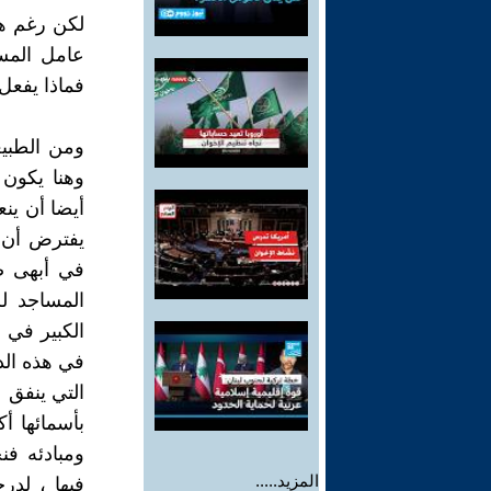
لكن رغم هذ
عامل المس
فماذا يفعل 
ومن الطبي
وهنا يكون 
أيضا أن ينع
يفترض أن ي
في أبهى ص
المساجد لل
الكبير في إ
في هذه الدو
التي ينفق ع
بأسمائها أك
ومبادئه فن
المزيد.....
فيها ، لدر