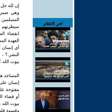
إن لله جل و
وهي ضمن ب
المسلمين ا
اخر الافلام
سيطرتهم عل
انقضاء ال
العهدة الم
أي إنسان أ
البشر.؟ ،
بيوت الله.؟
المساجد هي
إنسان على
مفتوحة على
أو قضاء ال
بيوت الله ،
وقسوة قلوبن