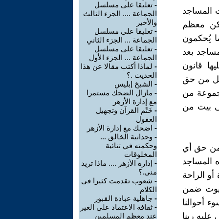
-
تعليقا على مسلسل
ت المساجد
الجماعة .... الجزء الثالث
والأخير
كن معظم
-
تعليقا على مسلسل
ا يُحكمون
الجماعة ... الجزء الثاني
-
تعليقا على مسلسل
مساجد بعد
الجماعة ... الجزء الأول
ها قانون
-
لماذا أكتب مقالا عن هذا
الحديث .؟
 هل من حق
-
الشيخ إبليس
مجموعة من
-
مازال الضحك مستمرا
مع إدارة الأزهر
ى بيت من
-
خَتْم القرآن وتجهيل
العقول
-
اضحك مع إدارة الأزهر
-
وحدانية الخالق ...
وحكمته في ثنائية
 من حق أي
المخلوقات
 المساجد
-
إدارة الأزهر .... ماذا تريد
منى.؟
أو الراحة
-
شعوب تقدمت كثيرا في
لبيوت ضمن
الكلام
-
جاهلية عبادة القبور
ء أحوالنا
-
ثقافة الاعتماد على الغير
 عليه ربنا
عند معظم المسلمين