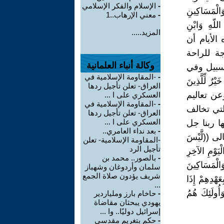
-
الإسلام والفكر الإسلامي
ْمَسَاكِينِ
-
معني الإرهاب..1
اللّهِ وَابْنِ
المزيد.....
60، ومن النادر جدا هذه الأيام أن
ة للراحة
وكالة أنباء العلمانية
لسبيل وفي
-
-المقاومة الإسلامية في
ٌ لِّلَّذِينَ
العراق- تعلن تأجيل ردها
لكن البعد عن الدين وعن تعاليم
العسكري على ا ...
-
-المقاومة الإسلامية في
لتي تخالف
العراق- تعلن تأجيل ردها
العسكري على ا ...
ا ربنا جل
-
بعد نداء العامري..
((لَّيْسَ
-المقاومة الإسلامية- تعلن
تأجيل الرد
ْيَوْمِ الآخِرِ
-
بالصور.. محمد بن
وَالْمَسَاكِينَ
سلمان وأردوغان وشهباز
شريف يؤدون صلاة الجمع
َهْدِهِمْ إِذَا
...
أُولَئِكَ هُمُ
-
حاخام بارز وملياردير
يهودي يبحثان مقاضاة
إسرائيل دوليًا.. وا ...
-
حكم بتغريم مقدسي