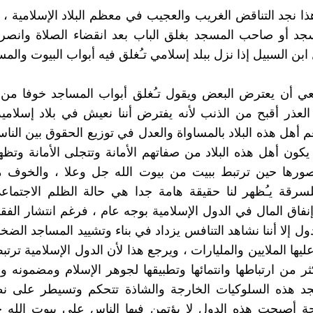
ا نجد التناقض الغريب والعجيب في معظم البلاد الإسلامية ،
جد أو صاحب المسجد بغلق الباب بعد انقضاء الصلاة وانصر
ابن السبيل إذا نزل ببلد إسلامي تـُغلق فيه أبواب البيوت والمس
عي أن يعترض البعض ويقول تـُغلق أبواب المساجد خوفا من 
العذر أقبح من الذنب لأنه يفترض أننا نعيش في بلاد إسلام
م أهل هذه البلاد بالمساواة والعدل في توزيع الحقوق بين النا
كون أهل هذه البلاد من صفاتهم الأمانة وتتجلى الأمانة وتظ
ورها حين ترتبط ببيت من بيوت الله جل وعلا ، والخوف
سرقة يـُظهر لنا حقيقة هامة جدا هي حالة الظلم الاجتماع
نفاق المال في الدول الإسلامية بوجه عام ، فرغم انتشار الفقر
ل إلا أننا نشاهد التنافس يزداد في بناء وتشييد المساجد الضخ
ليها الملايين والمليارات ، ويرجع هذا لأن الدول الإسلامية ترتب
ثر من ارتباطها وانتمائها وتطبيقها لجوهر الإسلام ومضمونه وقي
جد هذه السلوكيات الخارجة والشاذة تتحكم وتسيطر على نظا
جة أصبحت هذه الدول لا يؤتمن فيها الناس على بيوت الله 