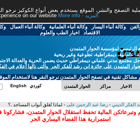
ة التصفح والنشر، الموقع يستخدم بعض أنواع الكوكيز نرجو النق
More info - المزيد
experience on our website
الفن
-
وكالة أنباء اليسار
-
وكالة أنباء العلمانية
-
وكالة أنباء العمال
-
وكا
الاقتصاد
-
اخبار الطب والعلوم
 الرئيسي لمؤسسة الحوار المتمدن
، علمانية، ديمقراطية، تطوعية وغير ربحية
ل مجتمع مدني علماني ديمقراطي حديث يضمن الحرية والعدالة الاجتم
حوار المتمدن على جائزة ابن رشد للفكر الحر والتى نالها أعلام في الفك
م مشاكل تقنية في تصفح الحوار المتمدن نرجو النقر هنا لاستخدام الموقع
كوردي
English
الاخبار
مراكز
الحوار المتمدن
د الفكر الديني
-
رضا عبد الرحمن على
- لماذا تُغلق أبواب المساجد .؟
 وتبرعاتكن المالية تحفظ استقلال الحوار المتمدن، فشاركونا 
استمرارية هذا الفضاء اليساري الحر