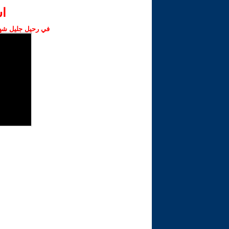
ا‫
في رحيل جليل شهبا