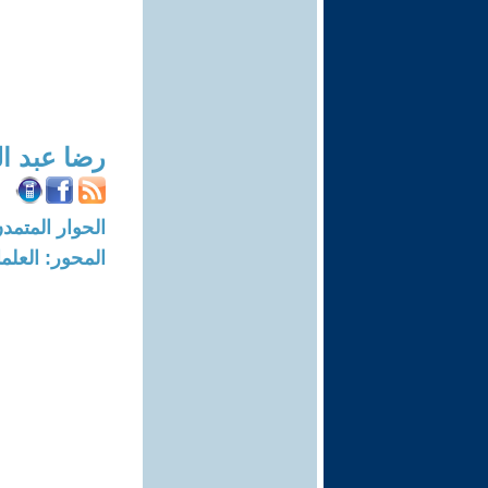
رضا عبد ا
الحوار المتمدن-العدد: 3185 - 10
المحور: العلما