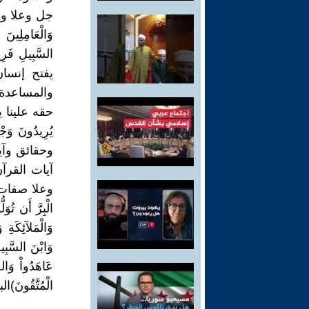
جل وعلا وجعل
وَالْعَامِلِينَ
يفتح إنسا
والمساعدة 
حقه علينا يقول 
وحقائق وآي
آيات القرآ
وعلا صفات ا
الْبِرَّ أَن تُوَ
وَالْمَلآئِكَةِ 
وَابْنَ السَّبِي
عَاهَدُواْ وَالص
الْمُتَّقُونَ)البق