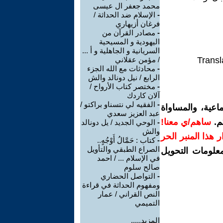
محمد جعفر ال عيسى
-
الإسلام ضد الحداثة /
فرغان أزيهاري
-
مصادر القرآن من
اليهودية و المسيحية
السريانية و الجاهلية و أ ...
Transl
/ مؤمن عقلاني
-
محادثات مع الله الجزء
الرابع / نيل دونالد والش
-
مختصر كتاب الأرواح /
آلان كاردك
-
الفقيه لي نتسناو براكتو /
اعية، والمساواة
عبد العزيز سعدي
م.
ساهم/ي معنا!
-
الوحي الجديد / يل دونالد
والش
رار هذا المنبر الحر
-
كتاب : حَمَّالُ أَوْجُهٍ..
الصراع الطبقي والتأويل
معلومات التحويل
في الإسلام ... / احمد
صالح سلوم
-
التواصل الحضاري
ومفهوم الحداثة في قراءة
النص القراني / عمار
التميمي
المزيد.....