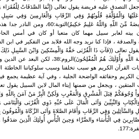
 التصدق عليه فريضة يقول تعالى (إِنَّمَا الصَّدَقَاتُ لِلْفُقَرَاء وَال
 عَلَيْهَا وَالْمُؤَلَّفَةِ قُلُوبُهُمْ وَفِي الرِّقَابِ وَالْغَارِمِينَ وَفِي سَبِيلِ 
السَّبِيلِ فَرِيضَةً مِّنَ اللّهِ وَاللّهُ عَلِيمٌ حَكِيمٌ)التوبة:
ن بيته لعابر سبيل مهما كان متعبا أو كان في أمس الحاج
والصدقة ، فإذا كنا نريد وجه الله فلابد من التفكير في ابن ا
تعالى ((فَآتِ ذَا الْقُرْبَى حَقَّهُ وَالْمِسْكِينَ وَابْنَ السَّبِيلِ ذَلِكَ خَيْر
يُرِيدُونَ وَجْهَ اللَّهِ وَأُوْلَئِكَ هُمُ الْمُفْلِحُونَ)الروم:38، 
ات القرآن الكريم هو سبب تخلفنا وسبب سلوكياتنا الخاطئة ا
ن الكريم وحقائقه الواضحة الجلية ، وفي آية عظيمة يجمع فيه
لمتقين ، ويجعل من ضمنها إيتاء المال لابن السبيل يقول تعالى 
لُّواْ وُجُوهَكُمْ قِبَلَ الْمَشْرِقِ وَالْمَغْرِبِ وَلَكِنَّ الْبِرَّ مَنْ آمَنَ بِاللّهِ وَال
وَالْكِتَابِ وَالنَّبِيِّينَ وَآتَى الْمَالَ عَلَى حُبِّهِ ذَوِي الْقُرْبَى وَالْيَتَامَى 
لِ وَالسَّآئِلِينَ وَفِي الرِّقَابِ وَأَقَامَ الصَّلاةَ وَآتَى الزَّكَاةَ وَالْمُوفُونَ بِع
َّابِرِينَ فِي الْبَأْسَاء والضَّرَّاء وَحِينَ الْبَأْسِ أُولَئِكَ الَّذِينَ صَدَقُوا وَ
رة:177.