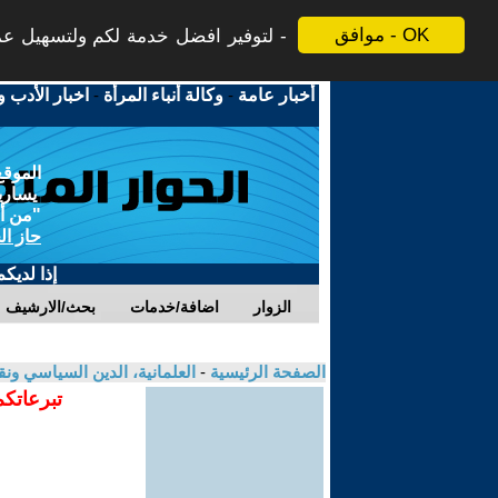
موافق - OK
لتوفير افضل خدمة لكم ولتسهيل عملي
أخبار عامة
-
وكالة أنباء المرأة
-
اخبار الأدب و
الموقع
يسارية
"من أج
حاز ال
إذا لديك
الزوار
اضافة/خدمات
بحث/الارشيف
الصفحة الرئيسية
-
العلمانية، الدين السياسي ونق
تبرعاتكم