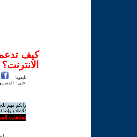
كيف تدعم-
الانترنت؟
تابعونا
على:
الفيسب
رأيكم مهم للج
للاطلاع وإضافة
تعليقات الف
|
ن