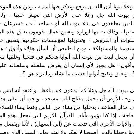
علا بيوتا أذن الله أن ترفع ويذكر فيها اسمه ، ومن هذه البيو
يوت الله جل وعلا على الأرض التي نعيش عليها ، ول
لذين يجاهدون في بناء بيوت لله أو مساجد لله ، فسرعان م
يها ، وذلك بضمها لوزارة وتعيين عمال يقومون بغلق هذه ال
صلوات أو الفروض ، وتحويلها لمؤسسات حكومية ينطبق علي
ستديمة والمستهلكة ، ومن الطبيعي أن أسأل هؤلاء وأقول :
ن يجعل لبيت من بيوت الله أبوابا يتحكم في فتحها وغلقها 
 وأقول : هل يجوز لأي إنسان أن يفرض سلطته وسلطانه عل
 ، ويغلق ويفتح أبوابها حسب ما يشاء وما يريد هو .؟ .
 بيوت الله جل وعلا كما يدعون عند بناءها ، وأعتقد أنه ليس
 وجه الأرض أن يحمل مفتاح لباب مسجد ، ويجب أن تبقى هذه
 مدار الساعة ، يدخلها من يشاء من الناس وقتما يشاء للصلاة 
حاجة ، إذا كنا نؤمن بآيات القرآن الكريم التي تجعل هذه ا
 والآيات الأخرى التي تتحدث عن (ابن السبيل) ، لأننا وبفضل سو
ا وجهلنا بالدين أصبحنا لا نفكر ولا نهتم بعابر السبيل الذي وصى