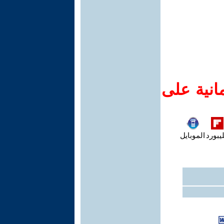
انية على
يبورد
الموبايل