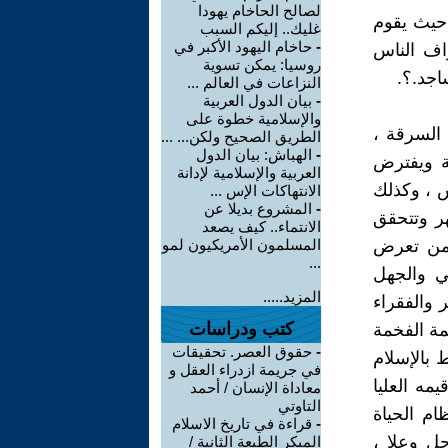
لصالح الحاخام يهودا
 حيث يقوم
غليك.. إليكم السبب
-
حاخام اليهود الأكبر في
اف الناس
روسيا: يمكن تسوية
اجد.؟.
النزاعات في العالم ...
-
بيان الدول العربية
والإسلامية خطوة على
السرقة ،
الطريق الصحيح ولكن... ...
-
الهباش: بيان الدول
ية ويفترض
العربية والإسلامية لإدانة
س ، وكذلك
الانتهاكات الإس ...
-
المشروع بديلا عن
هر وتتحقق
الانتماء.. كيف يصعد
 من تعرض
المسلمون الأمريكيون لمو
...
ي والجهل
المزيد.....
 والفقراء
كتب ودراسات
مة الفخمة
-
حقوق العصر. تحقيقات
ط بالإسلام
في جريمة ازدراء العقل و
مه العليا
معاداة الإنسان / أحمد
التاوتي
م الحياة
-
قراءة في تاريخ الاسلام
جل وعلا ،
المبكر الطبعة الثانية /