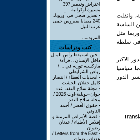
اعتراض وتدمير 397
مسيرة أوكرانية
ة، واثقلت
-
تحذير صحي في أوروبا..
240 مصابا بفيروس حمى
من الساسة
غرب النيل
وربما مثل
المزيد.....
ا في سلطة
كتب ودراسات
-
حين استيقظ رأس المال
ور الاكبر
داخل الإنسان .. قراءة
ماركسية ثورية في ... /
جا سياسيا
رياض الشرايطي
سر الدور
-
ابجديات العطاء / انتصار
كامل جفلان الخشت
-
مجلة سلاح النقد، عدد
جوان-جويلية-اوت 2026 /
مجلة سلاح النقد
-
حقوق العصر / أحمد
التاوتي
Transl
-
قصة الأمراض المزمنة و
إفلاس الأطباء / عدنان
رضوان
Letters from the East /
-
عدنان رضوان