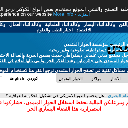
ة التصفح والنشر، الموقع يستخدم بعض أنواع الكوكيز نرجو النق
More info - المزيد
experience on our website
الفن
-
وكالة أنباء اليسار
-
وكالة أنباء العلمانية
-
وكالة أنباء العمال
-
وكا
الاقتصاد
-
اخبار الطب والعلوم
 الرئيسي لمؤسسة الحوار المتمدن
، علمانية، ديمقراطية، تطوعية وغير ربحية
ل مجتمع مدني علماني ديمقراطي حديث يضمن الحرية والعدالة الاجتم
حوار المتمدن على جائزة ابن رشد للفكر الحر والتى نالها أعلام في الفك
م مشاكل تقنية في تصفح الحوار المتمدن نرجو النقر هنا لاستخدام الموقع
كوردي
English
الاخبار
مراكز
الحوار المتمدن
ام البصري
- هل ينحسر الدور الامريكي في تشكيل الحكومة العراقية ؟
 وتبرعاتكن المالية تحفظ استقلال الحوار المتمدن، فشاركونا 
استمرارية هذا الفضاء اليساري الحر