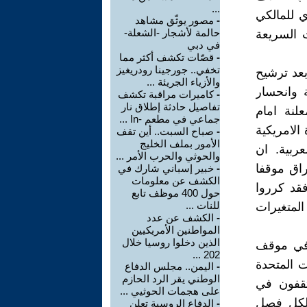
...
ي للمالكي
-
مصور يوثّق مشاهد
حالمة لأشجار -الشعلة-
ت السريعة
في دبي
-
قصّات تكشف أكثر مما
تخفي.. جورجينا رودريغيز
بعد ترشيح
والأزياء الجريئة ...
ة وانحسار
-
كاميرات مراقبة تكشف
تفاصيل حادثة إطلاق نار
لنة امام
جماعي في مطعم -In ...
الامريكية
-
صباح السبت.. أين تقف
الأمور بملف الخليج
ربية. ان
والحوثي والحرب الأمر ...
راق موقفا
-
خبير إسباني شارك في
الكشف عن معلومات
فقد كرروا
حول 400 موظف تابع
للنات ...
المتغيرات
-
الكشف عن عدد
المواطنين الأمريكيين
الذين دخلوا روسيا خلال
 في موقف
202 ...
ت المتحدة
-
اليمن.. مجلس الدفاع
الوطني يقر الرد الحازم
مثقفون في
على هجمات الحوثيي ...
 لكل فصل
-
الدفاع الروسية تعلن