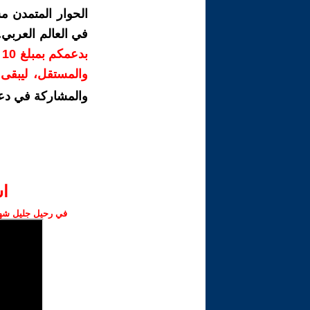
الحوار المتمدن م
في العالم العربي
ب
والمستقل، ليبقى ص
والمشاركة في دع
ا‫
في رحيل جليل شهبا