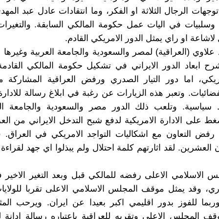
جهات الرجال الثلاثة او الفكر، وما انتقادات عادل عبد المهد
 وسلبيات في اليات عمل حكومة المالكي السابقة. والتغيرا
لاشاعة او راي يمثل الدور الامريكي القادم.
د علاوي (العراقية) لمصر والسعودية والجامعة العربية وغيرها 
رح ابعاد الدور الايراني في تشكيل حكومة المالكي القادم
ريكي، اما دور التيار الصدري ورفض العراقية المشاركة مع
ائيات. وتعبر هذه الزيارات عن رغبة في ابلاغ رسالة للادارة 
ياسية. وتلعب ذلك الدور مصر والسعودية والجامعة الع
 على الادارة الامريكية لدفع شبح التدخل الايراني من الع
 رفض التعاون مع اشكاليات التواجد الامريكي في العراق. 
 العشرين. لقد اثارتهم كلمة احتلال ولم يبذلوا اي جهد لقراءة 
س الاسلامي الاعلى رفضه للمالكي قبل وبعد التغير الاخير
دري، وقد يمثل موقف المجلس الاسلامي الاعلى تقربا للولايا
وربما للفوز بدور اقليمي اكبر بعيدا عن ايران. ويرحب ال
قف المجلس الاعلى وتقربه للعراقية باعتباره رسالة ادانة