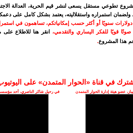
شروع تطوعي مستقل يسعى لنشر قيم الحرية، العدالة الاجتم
. ولضمان استمراره واستقلاليته، يعتمد بشكل كامل على دعمك
دعمكم بمبلغ 10 دولارات سنويًا أو أكثر حسب إمكانياتكم، تساهمون في استم
وتًا قويًا للفكر اليساري والتقدمي
،
انقر هنا للاطلاع على 
م هذا المشروع
.
شترك في قناة «الحوار المتمدن» على اليوتيوب
ز، عضو هيئة إدارة الحوار المتمدن
في رحيل شاكر الناصري، أحد مؤسسي 