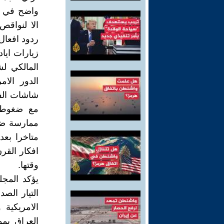
واضح في تو
الا لنواقص
ردود افعال 
زيارات ايا
المالكي لش
الدور الام
شاشات الفض
مع ضغوط س
ممارسة ضغط
متاخرا بعد
افكار القرن
وقتها.
يؤكد المجل
التيار الص
الامريكية 
العراق بمو