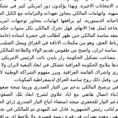
عد الانتخابات الاخيرة. وبهذا يؤكدون دور امريكي كبير في تش
نتهية. واتهامات المالكي بتجاوز تعهداته والتزاماته مع الكتل ا
حياته الدستورية، لم يرافقها اتهامات بتجاوز توجيهات امريك
جاعة لمثل هذا الاتهام، فهل تحرك المالكي بكل سنوات حكم
ينتقد ساسة المالكي حين ظهر كطالب في حضرة استاذه (خامن
باط العنق، وهو من مكملات الاناقة في العراق ويمثل الصليب
ساسة ايران، واصبح من طقوس تقديم الولاء والطاعة للمالكي 
 مصاعب تشكيل الحكومة زار بايدن نائب الرئيس الامريكي ب
ا ملامح الحكومة العراقية تتشكل في ابعاد التبعية لايران ولا
دري واشراك القائمة العراقية. وبرز مفهوم الشراكة الوطنية لا
ض. وقبل ذلك روج ساسة العراق لديمقراطية المكونات.
في ترشيح المالكي بدعم من التيار الصدري وربما نتيجة ضغوط
انباء اتصال هاتفي مع اياد علاوي لشرح ابعاد تلك الضغوط
عم التيار للجعفري نتيجة استفتاء اتباع التيار الصدري (راي ال
 لنائب رئيس الجمهورية عادل عبد المهدي ثم للمالكي في ت
هير، وهذه تغيرات في فترة زمنية قصيرة. ولا يلاحظ اي مرا