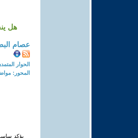
هل ينح
عصام الب
الحوار المتمدن-العدد: 3153 - 10
المحور: مواض
يؤكد ساسة 