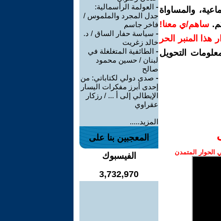
-
العولمة الرأسمالية:
اعية، والمساواة
جدل المجرد والملموس /
م.
ساهم/ي معنا!
فاخر جاسم
-
سياسة حفار الساق / د.
رار هذا المنبر الحر
خالد زغريت
-
الطائفية المتغلغلة في
معلومات التحويل
لبنان / حسين محمود
صالح
-
صدى دولي لكتاباتي: من
إحدى أبرز مفكرات اليسار
الإيطالي إلى أ ... / رزكار
عقراوي
المزيد.....
المعجبين بنا على
الحوار المتمدن
الفيسبوك
3,732,970