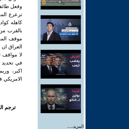
وفعل طائفي
ترعرع المج
كاهله كواد
بالقرب من 
موقف المجل
العراق ان ف
لا مواقف ث
في تحديد ا
اكبر، ورب
الامريكي ف
ترجم ال
المزيد.....