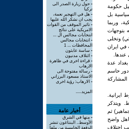
-
حول زيارة الصدر الى
كيل حكومة
تركيا
لسياسية بل
-
هل في التهجير نعمة،
يجب ان نشكر الله عليها
ية، وربما
-
تاثير الموقف من القوات
الامريكية على نتائج
ه بتوجهات
انتخابات مجالس ال ...
ئي) وتخلى
-
انتخابات مجالس
المحافظات ... 1
 في ايران
-
ساسة عابثون
عندها.
-
ائتلاف مدنيون
-
قراءة اخرى في ظاهرة
غداد عدة
الارهاب
 دور حاسم
-
رسالة مفتوحة الى
الاستاذ مسعود البرزاني
 المشاركة
-
الارهاب: رؤية اخرى
المزيد.....
 ايرانية.
. ويتذكر
أخبار عامة
جماهير) ثم
-
منها في الشرق
جاهل واضح
الأوسط.. البنتاغون تنشر
قب اختلاف
الدفعة الخامسة من ملفا