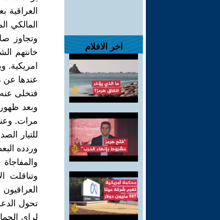
العراقية ب
المالكي الم
وتجاوز صلا
اخر الافلام
خانتهم الش
امريكية. و
عندها عن ر
فتخلى عنه 
وبعد ظهور
مرات. وعنده
للتيار الص
وردده البع
والمفاجاة 
وتناقلت ال
العراقيون د
تحول الدعم
لراي الجما