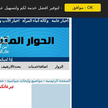
موافق - OK
لتوفير افضل خدمة لكم ولتسهيل عملي
أخبار عامة
-
وكالة أنباء المرأة
-
اخبار الأدب و
الموقع
يسارية
"من أج
حاز ال
إذا لديك
الزوار
اضافة/خدمات
بحث/الارشيف
الصفحة الرئيسية
-
مواضيع وابحاث سياسية
-
عص
تبرعاتكم