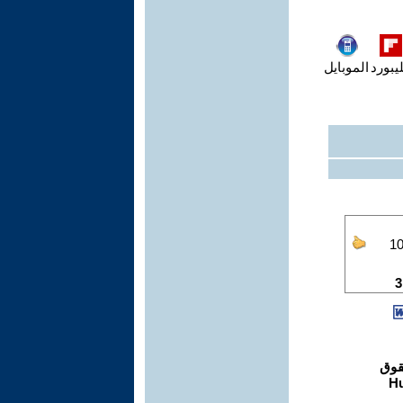
يبورد
الموبايل