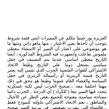
العزيزة نور حينما نتكلم عن المميزات ابنتي فثمة شروط
يتوجب أن نأخذها بعين الاعتبار ، منها ماهو ذاتي ومنها ما
هو موضوعي على اعتبار أن التميز أو الاستثناء معطى
ملموس تفاعلت وانصهرت فيه الشروط المذكورة ، أيضا
التاريخ معطى أساسي عندما يتم التصنيف في حقل
سياسي يشتغل دوما على التاريخ وطبعا الاتحاد
الاشتراكي للقوات الشعبية الحزب الذي تنتمي إليه يعتبر
التاريخ قيمته الرمزية أو رأسماله الرمزي في حقل
السياسة والفضاء العام عموما وطبعا هو محق في ذلك
مهما اختلفنا معه ...صحيح الحزب ليس ثكنة عسكرية
يتحدد فيها التميز تبعا ( للكراد ) أي الدرجة ...الحزب دائما
مساحة سياسية مفتوحة للجميع بغض النظر عن الأجيال
والمناطق ، نعم الاتحاد الاشتراكي تناولته كنموذج فقط
...فالنساء التي نشرت تضعينهن في مرتبة التميز صحيح