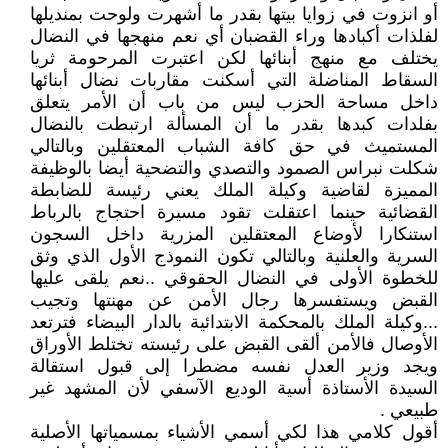
أو انزوت في زوايا بيتها بقدر ما أشهرت ولوحت بمنديلها
لفلذات أكبادها وراء القضبان أي نعم منهجها في النضال
يختلف مع منهج أبنائها لكن اعتبرت المرحومة ثريا
السقاط المناضلة التي أسكنت مقاربات نضال أبنائها
داخل مساحة الحزب ليس من باب أن الأمر يتعلق
بفلدات كبدها بقدر ما أن المسألة ارتبطت بالنضال
المستميث في حق كافة الشباب المعتقلين وبالتالي
شكلت نبراس الصمود والتصدي والتضحية أيضا بالوظيفة
المميزة لقاضية وكيلة الملك يعني رئيسة للضابطة
القضائية حينما اعتقلت تقود مسيرة احتجاج بالرباط
استنكارا لأوضاع المعتقلين المزرية داخل السجون
السرية والعلنية وبالتالي تكون النموذج الأول الذي وثق
للخطوة الأولى في النضال الحقوقي ..نعم يلقى عليها
القبض ويستفسرها رجال الأمن عن مهنتها وتجيب
...وكيلة الملك بالمحكمة الابتدائية بالدار البيضاء فترتعد
الأوصال فالأمن ألقى القبض على رئيسته تختلط الأوراق
ويجد وزير العدل نفسه مضطرا إلى قبول استقالة
السيدة الأستاذة أسية الوديع الآسفي لأن المشهد غير
طبيعي .
أقول كلامي هذا لكي أسمي الأشياء بمسمياتها الأصلية