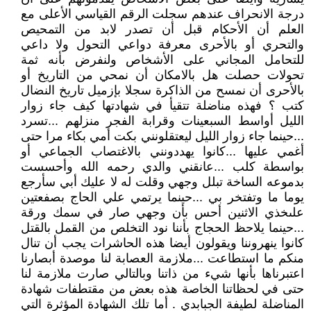
درجة الانحراف عندهم سجلت الرقم القياسي الأعلى مع
العلم أن الأحكام قبل أن تصدر لابد من التمحيص
والتحري أو بالأحرى معرفة دواعي التحول ولا داعي
للتحامل المجاني على الأشخاص ولنفرض بأنه ثمة
تحولات حصلت هل بالامكان أن نمحي من التاريخ أو
بالأحرى أن نمسح من الذاكرة سجلا بإزميل تاريخ النضال
كتب ؟ فهذه مناضلة تتقيأ في شهادتها كيف جاء زوار
الليل أواسط السبعينات وقرابة الفجر منزلهم ...تسرد
...حينما جاء زوار الليل ليعتقلونني بكت أمي بكاء مرا حتى
أغمي عليها ...كانوا يهددونني بالاغتصاب الجماعي أو
بواسطة كلب ...عانقني والدي رحمه الله وأحسست
بدموعه الساخة تبلل وجهي وقلت له لا عليك أبي سأرجع
يوما ما وتفتخر بي ...حينما يرتمي علي الحاج بصفعتين
علىخذي الاثنين أحس بأن وجهي صار في سمك ورقة
...حينما يلاحظ الحجاج بأننا نود التخلص من القمل بالقتل
كانوا ينهروننا ويقولون أيضا هذه الحاشرات يجب أن تنال
منكم ما استطاعت ...ملازمة العصابة لنا موصدة أبصارنا
اعتبرناها بأنها شيء من ذاتنا وبالتالي صارت ملازمة لنا
حتى في لحظاتنا الخاصة هذه بعض من مقتطفات شهادة
المناضلة لطيفة الجبابدي . أما تلك الشهادة المؤثرة التي