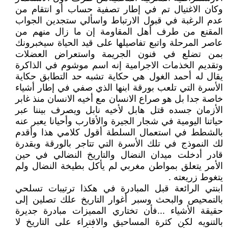
وكان الاغتيال تم في إطار تصفية حساب أو انتقام من
عدم الرغبة في قبول الارتباط واسألي ستجدين الجواب
المقنع من طرف أهل المقاومة إن ما زال منهم من
عاصر المرحلة واتبع تفاصيلها على قيد الحياة سيخبرونك
بمن تضلع في فنون الجريمة واستعراض العضلات
وتقديم الخذمات الاجرامية إنه اسم موشوم في الذاكرة
يقال له أحمد الغول هي حكاية تشبه حد التطابق حكاية
الأسرة التي تلعب بورقة ابنها الذي صفي في إطار أشياء
خاصة جدا بل هو صراع الانسان مع أخيه الانسان منذ غابر
الأزمان جسده قتل هابل لأخيه نابل ويصرف بيننا عبر
حياتنا اليومية في شجار الجيرة والأقارب وأحيانا يعبر عنه
بالشطط في استعمال السلطة أقول كلامي هذا وأقدم
لك النموذج في تلك الأسرة التي تتاجر بالورقة وبقدرة
قادر أدخلت ميدان النضال والتاريخ النضالي في حين
الأمر يتعلق بمواطن مغربي لم يأكل بطيخة النضال ولم
يتغوط زريعته .
ابنتي الرائعة قبل المبادرة في هكذا ترتيبات تسلحي
بالتمحيص والبحث وسبر أغوار التاريخ علك تصلين إلى
حقيقة الأشياء ...فأن تختاري المميزات مبادرة جديرة
بالتنويه لكن كثرة المساحيق والافتراء على التاريخ لا