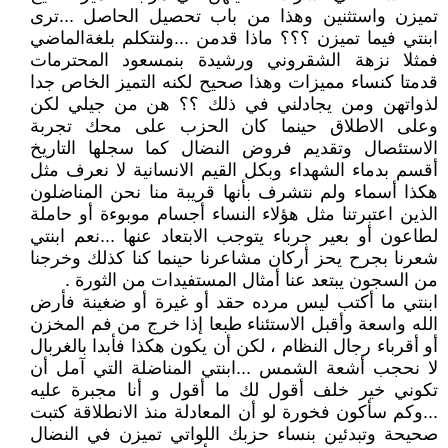
تميزن واستثنين وهذا من باب تحصيل الحاصل ...ترى
ابنتي فيما تميزن ؟؟؟ ماذا قدمن ...ولنتكلم بلغةالماضي
فمثلا نزهة الشقروني ورشيدة بنمسعود المحترمات
قدمتا كنساء مميزات وهذا صحيح لكنه التميز الخاص جدا
لذواتهن ومن يجادلني في ذلك ؟؟ هن من جيلي لكن
وعلى الاطلاق حينما كان الحزب على محك تجربة
الاستئصال وتقديم فروض النضال كما سجلها التاريخ
أقسم بدماء الشهداء وبكل القيم الانسانية لا نعرف مثل
هكذا أسماء ولم نتشرف بأنها قريبة منا نحن المناضلون
الذين اعتبرتنا مثل هؤلاء النساء أجسام موبوءة أو حاملة
لطاعون أو بعير جرباء يتوجب الابتعاد عنها ...نعم ابنتي
شعرنا بجرح يحز أركان مشاعرنا حينما كنا كذلك وخرجنا
من السجون يبتعد عنا أمثال المستفيدات من الثورة .
ابنتي ما أكتب ليس مرده حقد أو غيرة أو ضغينة فأرض
الله واسعة وأقبل الاستئناء طبعا إذا خرج من فم المخزن
أو أقرباء رجال النظام ، لكن أن يكون هكذا فأبدا بالغربال
لا نحجب أشعة الشمس ...ابنتي المناضلة التي آمل أن
تكوني خير خلف أقول لك ما أقول و أنا مجبرة عليه
...وكم سأكون فخورة لو أن المعادلة منذ الانطلاقة كتبت
صحيحة وتبدئين بنساء حزبك اللواتي تميزن في النضال