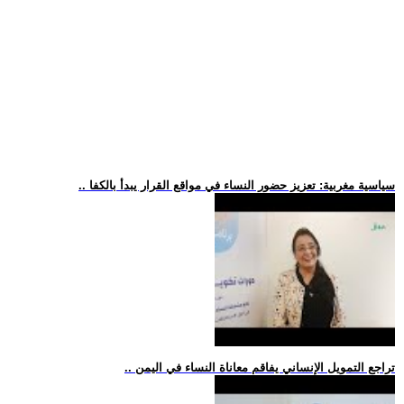
.. سياسية مغربية: تعزيز حضور النساء في مواقع القرار يبدأ بالكفا
.. تراجع التمويل الإنساني يفاقم معاناة النساء في اليمن