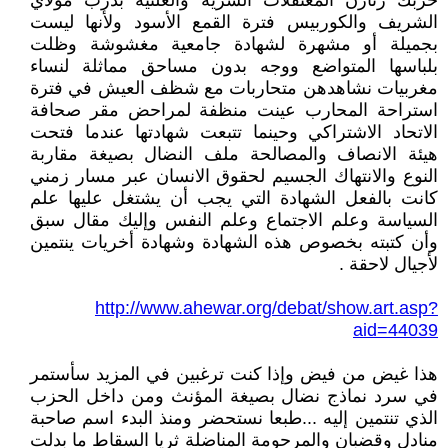
حزبك زنازن المعتقلات السرية والعلنية بدرب مولاي
الشريف والكوربيس فترة القمع الأسود ولأنها ليست
بجميلة أو مشهرة لشهادة جامعية مغشوشة وظلت
بلباسها المتواضع ووجه بدون مساحق مماثلة لنساء
مغربيات نشاهدهن متحاربات مع شظف العيش في فترة
استراحة المحارب عينت منظفة لمراحض مقر صحافة
الاتحاد الاشتراكي وحينما تتبعت شهادتها عندما فتحت
هيئة الانصاف والمصالحة ملف النضال بصيغة مقاربة
النوع والانتهاك الجسيم لحقوق الانسان عبر مسار زمني
كانت بالفعل الشهادة التي يجب أن يشتغل عليها علم
السياسة وعلم الاجتماع وعلم النفس وإليك مقال سبق
وأن كتبته بخصوص هذه الشهادة وشهادة أخريات ينتمين
لأجيال لاحقة .
http://www.ahewar.org/debat/show.art.asp?
aid=44039
هذا غيض من فيض وإذا كنت ترغبين في المزيد سأستمر
في سرد نماذج نضال بصيغة المؤنث ومن داخل الحزب
الذي تنتمين إليه ...طبعا نستحضر ومنذ البدء اسم صاحبة
منادل وقضبان والمرحومة المناضلة ثريا السقاط ما بدلت