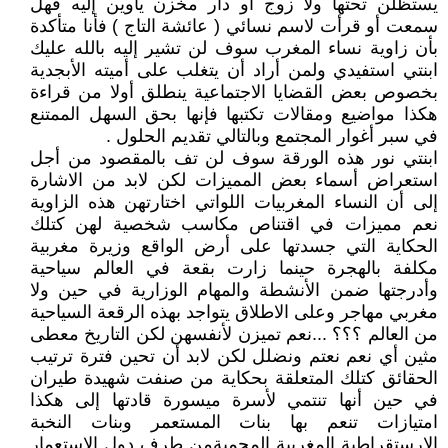
يستظلن تحتها ولا زوج أو دار مخزن يأوين إليه فهل
سمعت أو قرأت لاسم نسائي ( عائشة التاج ) فأنا متأكدة
بأن زاوية نساء المغرب سوف لن تشير إليه بالله عليك
ابنتي استفيدي ولمن أراد أن يتغلب على أميته الأبجدية
بخصوص بعض القضايا الاجتماعية ينطلق أولا من قراءة
هكذا مواضيع ومقالات تكتبها فإنها بحق السهل الممتنع
في سبر أغوار المجتمع وبالتالي تقديم الحلول .
ابنتي نور هذه الورقة سوف لن تف بالمقصود من أجل
استعراض أسماء بعض المميزات لكن لابد من الاشارة
إلى أن النساء المغربيات اللواتي اختارتهن هذه الزاوية
نعم مميزات في اقتناص مكاسب شخصية لهن كتلك
الحكاية التي جسدتها على أرض الواقع وزيرة مغربية
مكلفة بالهجرة حينما زارت بقعة في العالم سياحية
وأدرجتها ضمن الأنشطة والمهام الوزارية في حين ولا
مغربي مهاجر وعلى الاطلاق يتواجد بهذه الرقعة السياحية
من العالم ؟؟؟ ...نعم تميزن لأنفسهن لكن التاريخ معطى
مثين أي نعم نعتم ونضلل لكن لابد أن تحين فترة ترتيب
الحقائق كتلك المتعلقة بحكاية من صنفت شهيدة طيران
في حين أنها تنتمي لأسرة ميسورة قادتها إلى هكذا
امتيازات تنعم بها بنات المستعمر وبنات النخبة
الارستقراطية المغربية المحميةمن طرف دول الاستعمار