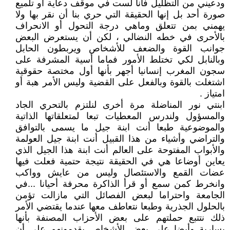
ودعيني من التظليل فأنا لست في موقف دعاية أو تلميع
صورة أحد بل إنها الحقيقة التي حري بنا أن نقر بها ولا
يهمني بمن تتعلق وماهي درجة التحول أو الانحراف
بالأحرى في خطه النضالي ، لكن أن يستعرض البعض
جوانب القوة والضعف للأشخاص ويربطون الحابل
وبالنابل لكي تختلط الأمور فماما أسية المشرفة على
سجون المغرب إنسانيا أجهر بأنها أول مختصة حقوقية
اشتغلت بالقوة وبالفعل على القضية وليس الأمر هبة أو
امتياز .
ابنتي نور المناضلة مرة أخرى لنلتزم بالتحري الجاد
والمسؤول ولندرس المعطيات تبعا لمتعلقاتها الذاتية
والموضوعية طبعا أنت ابنة جيل ما يسمى بالتوافق
والتراضي وأشياء من هذا القبيل أنت ابنة جيل العولمة
والأبواب المفتوحة على العالم أنت ابنة هذا الجيل الذي
يعاين أوضاعا هي في الحقيقة نتيجة حتمية فعلت فيها
عضات القمع والاستئصال وليس من عايش وواكب
وانخرط كمن سمع أو قرأ الذاكرة محرفة أحيانا ...في
الجامعة واحتراما لبعض الفصائل التي مازالت تؤمن
بالحلول الجذرية وطبعا نتعاطف معها عندما يقتضي الأمر
ذلك نتتبع حملتهم على بعض الأحزاب المصنفة بأنها
يسارية وأيضا على بعض الأشخاص يقدمونهم على أن