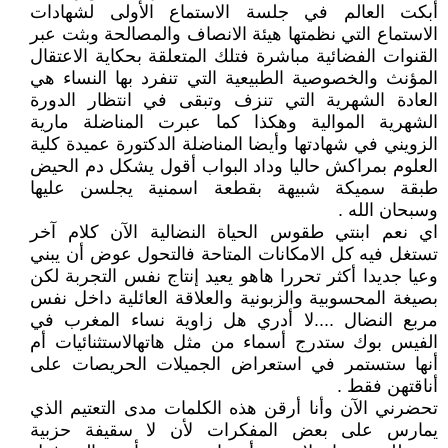
أبكت العالم في جلسة الاستماع الأولى لشهادات
الاستماع التي نظمتها هيئة الانصاف والمصالحة وبثت عبر
القنوات الفضائية مباشرة فتلك المتعلقة بحكاية الاعتقال
المؤنث والخصوصية الطبيعية التي تنفرد بها النساء هي
العادة الشهرية التي تنزف وتبقى في انتظار الدورة
الشهرية الموالية وهكذا كما عبرت المناضلة مارية
الزويني في شهادتها وأيضا المناضلة الدكتورة عميدة كلية
العلوم بمراكش حاليا وداد البواب أقول يشكل دم الحيض
طبقة سميكة شبيهة بقطعة اسمنية يجلسن عليها
وسبحان الله .
اي نعم ابنتي طقوس الحياة النضالية الآن كلام آخر
تستغل فيه كل الامكانات المتاحة فالتحول عوض أن يبني
وعيا جديدا أكثر تحررا هاهو يعيد إنتاج نفس التجربة لكن
بصيغة المحسوبية والزبونية والعلاقة العائلية داخل نفس
مربع النضال ....لا أدري هل زاوية نساء المغرب في
الفيس بوك ستدرج أسماء من مثل هاتهالاستثنائيات أم
أنها ستستمر في استعراض الجميلات الحريصات على
أناقتهن فقط .
تحضرني الآن وأنا أرقن هذه الكلمات مدى التعتيم الذي
يمارس على بعض المفكرات لأن لا سقيفة حزبية