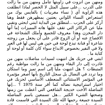
ومنهن من انزوت في زاويتها تتأمل ومنهن من ما زالت
على الدرب ...على سبيل المثل لا الحصر لماذا انطلقت
هذه الزاوية أي ( نساء مغربيات ) بالفايس بوك من
استعراض النساء اللواتي يعتنين بمظهرهن فقط وهنا
أركز على الحزب ...لننطلق من البداية ابنتي ابحثي ونقبي
مليا عن الركائز التي تقف عليها هاته المميزات إما أنها
دار المخزن وهذا معروف للجميع وأملك الشجاعة في
الافصاح عنه أو أن الزوج قادر على أن يجعل من زوجته
شاعرة أو فنانة تبدع لوحة في حين هي ليس لها في العير
ولا في النفير بخصوص الابداع سواء كان كلمة أو لوحة أو
كتابة ما .
ابنتي في حزبك هل انتبهت لسيدات مناضلات منهن من
غاذرت إلى دار البقاء ومنهن من ما زالت مواظبة رغم
المتبطات ؟ هل انتبهت مليا إلى اسم تميز وما استكان
وما تردد في النضال بل سجل التاريخ بأنها أصغر مؤثمرة
في المؤثمر الاستثنائي المنعطف الأساسي لحزبك في
اختيار استراتيجية نضاله كما أقر سنة 1975 ؟ ...إنها
المناضلة الأخت خديجة الشافعي التي أعطت من زمنها
وصحتها الشيء الكثير ...هل تسمعين باسم المناضلة
السيدة جميعة رحمها الله تلك السيدة التي قاسمت قادة