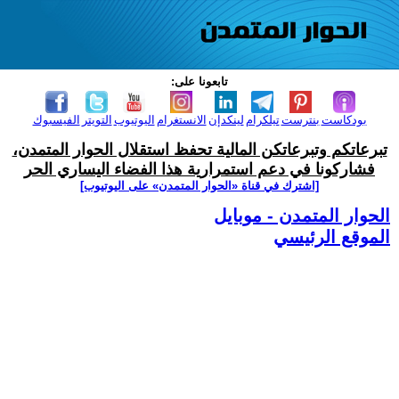
تابعونا على:
بودكاست
بنترست
تيلكرام
لينكدإن
الانستغرام
اليوتيوب
التويتر
الفيسبوك
تبرعاتكم وتبرعاتكن المالية تحفظ استقلال الحوار المتمدن،
فشاركونا في دعم استمرارية هذا الفضاء اليساري الحر
[اشترك في قناة ‫«الحوار المتمدن» على اليوتيوب]
الحوار المتمدن - موبايل
الموقع الرئيسي