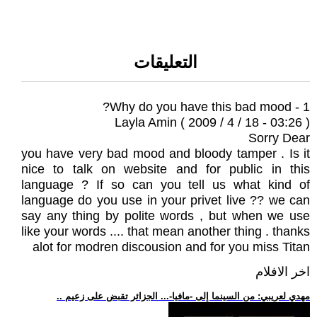
التعليقات
1 - Why do you have this bad mood?
Layla Amin ( 2009 / 4 / 18 - 03:26 )
Sorry Dear
you have very bad mood and bloody tamper . Is it
nice to talk on website and for public in this
language ? If so can you tell us what kind of
language do you use in your privet live ?? we can
say any thing by polite words , but when we use
like your words .... that mean another thing . thanks
alot for modren discousion and for you miss Titan
اخر الافلام
.. مهدي لعريبي: من السينما إلى -مافيا-... الجزائر تقبض على زعيم