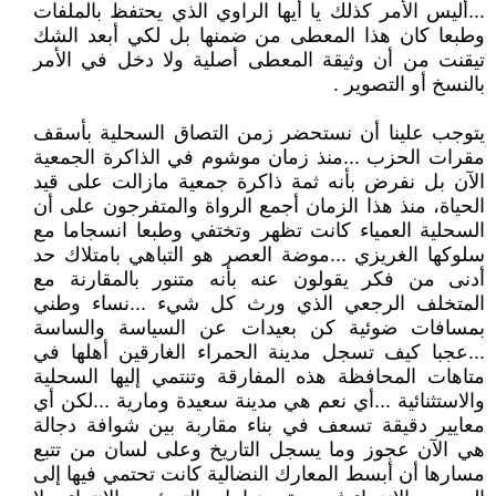
...أليس الأمر كذلك يا أيها الراوي الذي يحتفظ بالملفات
وطبعا كان هذا المعطى من ضمنها بل لكي أبعد الشك
تيقنت من أن وثيقة المعطى أصلية ولا دخل في الأمر
بالنسخ أو التصوير .
يتوجب علينا أن نستحضر زمن التصاق السحلية بأسقف
مقرات الحزب ...منذ زمان موشوم في الذاكرة الجمعية
الآن بل نفرض بأنه ثمة ذاكرة جمعية مازالت على قيد
الحياة، منذ هذا الزمان أجمع الرواة والمتفرجون على أن
السحلية العمياء كانت تظهر وتختفي وطبعا انسجاما مع
سلوكها الغريزي ...موضة العصر هو التباهي بامتلاك حد
أدنى من فكر يقولون عنه بأنه متنور بالمقارنة مع
المتخلف الرجعي الذي ورث كل شيء ...نساء وطني
بمسافات ضوئية كن بعيدات عن السياسة والساسة
...عجبا كيف تسجل مدينة الحمراء الغارقين أهلها في
متاهات المحافظة هذه المفارقة وتنتمي إليها السحلية
والاستثنائية ...أي نعم هي مدينة سعيدة ومارية ...لكن أي
معايير دقيقة تسعف في بناء مقاربة بين شوافة دجالة
هي الآن عجوز وما يسجل التاريخ وعلى لسان من تتبع
مسارها أن أبسط المعارك النضالية كانت تحتمي فيها إلى