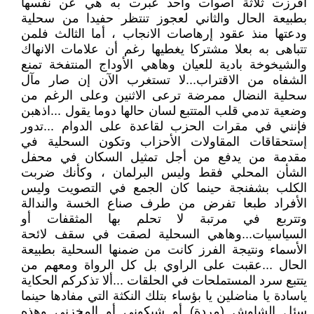
أفرزت ثلاثة أصوات واحد عبرت به هي عن نفسها
بطبيعة الحال والثاني لعجوز تنتظر حفيدا من سحلية
ودعتها منذ عقود إرهاصات الانجاب ، أما الثالث فلمن
تتباهى به بعلا مشتركا يغطيها رغم أن علامات الانهاك
والشيخوخة بادية للعيان وهاهي الأوداج المنتفخة تمنع
الشفاه من الاقتراب...لا تستغرب الآن إن صار مآل
سحلية النضال ممرضة ترعى الاثنين وعلى الرغم من
وضعية تدمي قلب المتتبع لسان حالها دوما يقول ...اذهبن
فإنني في مقرات الحزب لقاعدة على الدوام ...تدور
إستحقاقات المقاولات الأحزاب وتكون السحلية في
مقدمة من يدفع من أجل تمثيل السكان في محفل
الشأن المحلي فقط وليس البرلمان ، وكأنك ضربت
الكلب بشفنجة حينما كان الجمع في التصويت وليس
الأفراد طبعا تفرض من طرف صناع الخسة والندالة
وتتربع في مرتبة لا تحلم بها المثقفات أو
السياسيات...وهاهي السحلية لصقت في سقف لائحة
الأسماء ونتيجة الفرز كانت من ضمنها السحلية بطبيعة
الحال ...عقبت على الراوي بل كل الرواة ومعهم من
يتتبع سرد المستملحات في الحلقات ...ألا تذكركم الحكاية
ياسادة يا مناضلين يا بؤساء بتلك النكثة التي مفادها حينما
سئل الشاوش (مردة) أو شبكوني أو المخزني وهذه