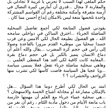
حكم الملغى لهذا السبب لا تحزني يا غريبة لا تجادلي بل
والمقارنة لا مجال ...قدري أن أمارس كبيرة النضال في
أزمنة متفرقة وأمكنة مختلفة رغم أن القواسم المشتركة
واحدة تلخصها متعة ليس بالامكان إبداع أحسن مما كان .
يقودني فضول المتابعة لكي أجمع تفاصيل السحلية
المناضلة الجرباء ...اخترق الساكن في دواخلي سامحه
الله ، هو الفضول بطبيعة الحال لكي ألامس وعن قرب
جسدا سحليا من موطىء القدم مرورا بالقاعدة وصولا
إلى رأس في حجم كرة المضرب ...يقال والله أعلم أن
دماغ الانسان يتميز بالكبر بل في حجم دماغ بقرة
..المعاينة كانت كافية لكي أفند هذا المعطى العلمي ...
وهاهي سحلية مناضلة جرباء تفعل فعلا يسمى سياسة
...ويا عجبا هل السياسة فاضت كأسها لكي تشرب منها
الزواحف والحشرات ؟ ؟
امتد بي الحال لكي أطرح دوما هذا السؤال ...هل
بالإمكان مصارعة أو مجادلة أشباح الخسة والاستهجان ؟
...هي سحلية عمياء جرباء مع العلم أن مهمتها حارسة
باب مانعة الأيتام من دخول مأدبة اللئام ، رغم أن نفر من
استحود على النار والدار ومعهم ضيوف الاسترزاق