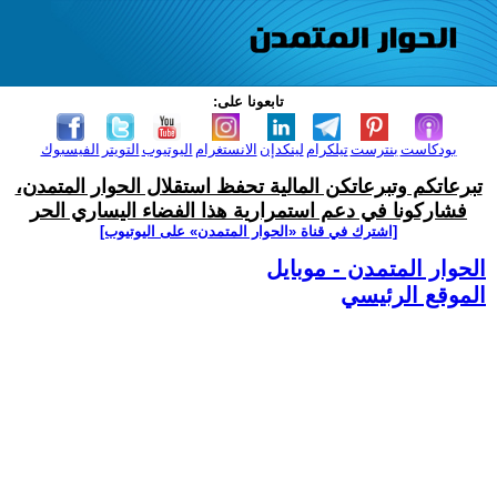
تابعونا على:
بودكاست
بنترست
تيلكرام
لينكدإن
الانستغرام
اليوتيوب
التويتر
الفيسبوك
تبرعاتكم وتبرعاتكن المالية تحفظ استقلال الحوار المتمدن،
فشاركونا في دعم استمرارية هذا الفضاء اليساري الحر
[اشترك في قناة ‫«الحوار المتمدن» على اليوتيوب]
الحوار المتمدن - موبايل
الموقع الرئيسي