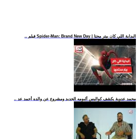
.. فيلم Spider-Man: Brand New Day | البداية اللي كان بيتر محتا
.. محمد عدوية يكشف كواليس ألبومه الجديد ومشروع عن والده أحمد عد