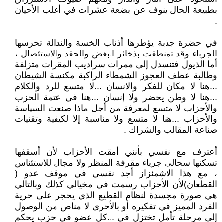
بطبيعة الحال ينوف عن بضعة عشرات في أغلب الأحيان
.
في حضرة جذبة يؤطرها أذناب الخسة والندالة تحرسها
الجرباء وقد تمنطقت بذخائر البغض والحقد والاستئصال ،
أما الذيول فتنسدل إلى ممرات سراديب المقرات متزلفة
وطالبة عطف العجوز الشمطاء الراكبة مكنسة الشيطان
...هنا لا مكان للفكر والانسان ...لا متسع للرد والكلام
...هنا لا وطن يحضر ولا إنسان ...هنا في عتمة الحزب
والأحزاب لا متسع لمعرفة من أجل ماذا صنعت السياسة
والأحزاب ...هنا لا متسع ولا مناسبة إلا لكيفية وتقنيات
صناعة المقالب والشراك .
أعترف مع نفسي بأنني أمقت الأحزاب لأن أسقفها
تسكنها سحالي جرباء مقرفة المنظر ولا مجال للاستئناس
، مع هذا الاشمئزاز أجد نفسي في موقف عدو (
القطعان)لأن الأحزاب رسمت في مخيالي كذلك وبالتالي
هي صورة مجسدة لنظام القطيع الذي يحجر على حرية
الفرد المميز في تفكيره أو بالأحرى لا مناص من الوصول
إلى مرحلة تأمل تختزل في ...كل عضو في حزب يحكم