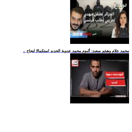
.. محمد علام وهيثم سعيد: ألبوم محمد عدوية الجديد استكمالا لنجاح