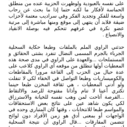
على نفسه بالعبودية ولوظهرت الحزبية عنده من منطلق
الحماسة لأفكار ما لكنه حتما إذا ما بحث عن رحاب
واسعة للفكر وتجديد الفكر وفي سراديب معتمة لأحزاب
ضيقة فلابد أن ينتهي إلى موقع ومنها مباشرة إلى مرتبة
عضو نكرة في عرفهم تتحكم فيه بوصلة الانقياد
والانصياع .
حدثني الراوي الملم بالملفات وطبعا حكاية السحلية
الجرباء بالجرم المسمى النضال تنفرد بشتى الحقائق و
المستملحات ...والعهدة على الراوي في مدى صحة هذه
المعطيات أولها تنطلق من موقعه أي الراوي كلاعب على
عدة حبال من الحزب إلى القاعة مرورا بالمقاطعات
والكوميساريات وطبعا التواصل في الخفاء لكي لا تنفلت
ولو أدنى المعطيات ، هي ثقافة المخزن طبعا حينما
تكتري أعينا لا تنام وأذانا مفتوحة للرصد والالتقاط
...الفرصة أتاحت لمن وهب نفسه للخيانة والاسترزاق
لكي يكون شاهد عين على نتائج بعض الاستحقاقات
والمواسم طبعا للانتخابات ، وقتها كان المتباري وحده في
الواجهات أو بمعنى أدق هو زمن الأفراد دون لوائح
تتضمن المفارقات ...قال الراوي أن نتيجة السحلية