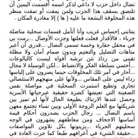
نضال داخل حزب لا داعي لذكر اسمه أقسمت اليمين أن
تلتصق بسقف هذا الحزب ولمن يمقت أو تمقت منظر
هذه المخلوقة البشعة ما عليه ( ها ) إلا مغادرة المكان .
ينتابني إحساس غريب وأنا أتأمل قسمات سحلية مناضلة
جرباء ، فالأقدار فعلت فعلتها وجزت الأوصال ...رمت بي
في محفل حقارة وخسة تسمى النضال ...قدري أن أعبر
متاهات التضليل والتعتيم وبدون صمام أمان ولا مظلة
تقيني من رذاذ نثن ترشه أفواه ليست كالبالوعات
...أحتمي بسلطة الفكر والانضباط ...لكن الوسيلة لا مجال
...أحار في أمر تلك المخلوقات حينما يصرون على إلباسها
رداء ليس على المقاس ...ولأنها على منهجهم الاستئصالي
تجاري وتطيع استمرت السحلية في مواصلة نفس
الضغينة التي تعيشها كضرة حقيقية عبرحياتها الأسرية
وحصل عندها الارتباك بطبيعة الحال لأنها لم تميز بين
شريكتها مع العلم الزوجة الأولى وبين نساء تجتمع معهن
باسم النضال ... رجال الحزب يصدرون أحكام قيمة
أساسها الاجحاف ومن معاطفهم يشهرون في الوجه
سحليتهم الجرباء ...يزينونها بكل تلاوين المواصفات
...حقيقة الشيء في أعرافهم طبعا كما جرت العادة في