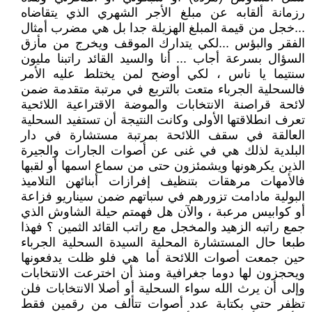
رزمانة ألقابه عن مبلغ الأجر الشهري الذي يتقاضاه
...خجل من قيمة المبلغ الهزيلة جدا بل هي مضرب أمثال
الفقر والبؤس ...لكي يتدارك الموقف ويخرج من مأزق
السؤال بسرعة أجاب ... أنا والسيد القائد راتبنا مليون
سنتيما يا ناس ، لكي أوضح لمن يختلط عليه الأمر
فالسحلية الجرباء متعت بالتربع في مرتبة متقدمة ضمن
لائحة قراصنة الانتخابات والموضة الاقتراعية اللائحية
تعرف انطلاقتها الأولى وكانت النتيجة أن تستفيد السحلية
العالقة في سقف اللائحة بمرتبة مستشارة في دار
البلدية لذلك هي في غنى عن أصوات الجارات والجيرة
الذين يكرهونها ويشمئزون حتى من سماع اسمها أو لقبها
فالأمهات مرهقات بتنظيف إفرازات أبنائهن التلاميذ
البولية مادامت تزورهم في سباتهم ضمن سيناريو فزاعة
أو كوابيس مرعبة ، والآن هل فهمتم حيلة الشاوش الذي
جمع راتبه الزهيد والمخجل مع راتب القائد الثمين ؟ فهذا
طبعا حال المستشارة المحلية السيدة السحلية الجرباء
حين جمعت أصوات اللائحة أما هي فلو ظلت يدفعونها
ويحجزون لها دوما جغرافية ومنذ أن اخترعت الانتخابات
وإلى أن يرث الله سواء السحلية أو أصلا الانتخابات فلن
تظفر حتى بكتابة عدد أصوات تتألف من رقمين فقط