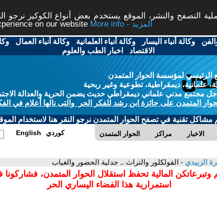
ة التصفح والنشر، الموقع يستخدم بعض أنواع الكوكيز نرجو النق
More info - المزيد
experience on our website
الفن
-
وكالة أنباء اليسار
-
وكالة أنباء العلمانية
-
وكالة أنباء العمال
-
وكا
الاقتصاد
-
اخبار الطب والعلوم
 الرئيسي لمؤسسة الحوار المتمدن
، علمانية، ديمقراطية، تطوعية وغير ربحية
ل مجتمع مدني علماني ديمقراطي حديث يضمن الحرية والعدالة الاجتم
حوار المتمدن على جائزة ابن رشد للفكر الحر والتى نالها أعلام في الفك
م مشاكل تقنية في تصفح الحوار المتمدن نرجو النقر هنا لاستخدام الموقع
كوردي
English
الاخبار
مراكز
الحوار المتمدن
رة الزبيدي
- الفولكلور والتراث .. جدلية الحضور والغياب
 وتبرعاتكن المالية تحفظ استقلال الحوار المتمدن، فشاركونا 
استمرارية هذا الفضاء اليساري الحر