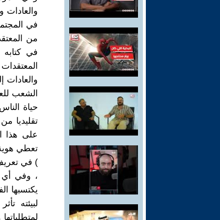
والعادات وا
في المجتمع
من المعتق
في كتابه 
المعتقدات
والعادات إ
الشعب للعا
حياة الناس
تقليديا من
على هذا ا
تعطي هوية 
) في تعريف
، وفي أي 
يكتسبها الف
لبيئته تأث
لمتطلباتها