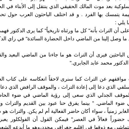
لسلوكية بعد موت المالك الحقيقي الذي ينتقل إلى الأبناء في ا
مة يتمسك بها الفرد . و قد اختلف الباحثون العرب حول تح
 يلي :
كل ما وصل إلينا من الماضي داخل الحضارة السائدة" في راي ال
ض الباحثين فيرى أن التراث هو ما جاءنا من الماضي البعيد والق
لدكتور محمد عابد الجابري."
مواقفهم عن التراث كما سنرى لاحقاً انعكاسه على كتاب ال
لفي الذي دعا إلى إعادة التراث ، والموقف الرافض الذي دعا 
الموقف الجدلي الذي سعى إلى رؤية الماضي في ضوء الحاض
ضوء الماضي. " بينما يفرق حنا عبود بين القديم والتراث و
لغابر زمنياً ، سواء أكان حاضر الفعالية أم لم يكن. والتراث هو 
 حضوراً فعالاً في العصر" فيمكن القول أن الفولكلور يعب
تماشى مع ذوقها في إقليم جغرافي محدد،وهو ما أبدعه الشع