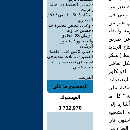
-
قناديل الحكمة / د. خالد
فة تعبر عن
زغريت
ر وعي في
-
حكاياتْ تَكاد تُنسى / فلاح
العيفاري
ي تعبر عن
-
وعي ـ قصص قصيرة جدا
ة والبقاء
/ حسين جداونه
-
ديوان 23 الحاوي
 عن طريق
والعصفور / منصور
الريكان
اج الجديد
-
كتاب «عين على القصة
ربط ( سكر
القصيرة: تأملات نقدية في
تسع رؤى قصصية م ... /
شكل ثقافي
حميد عقبي
الفولكلور
المزيد.....
لمعتقدات
المعجبين بنا على
وصفية على
ه " كل ما
الفيسبوك
شارة إلى
3,732,970
 الشعبية
حثون فان
ن يقصد في ذلك " الجزء من