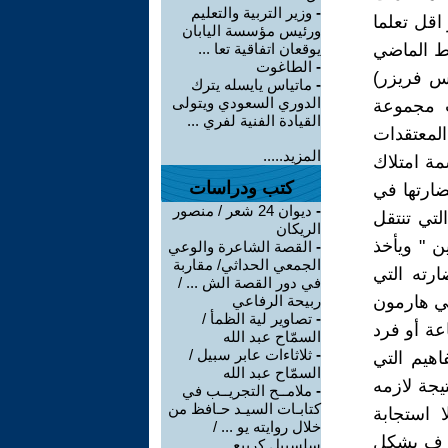
-
وزير التربية والتعليم
 اقل تعلما
ورئيس مؤسسة اليابان
ط الماضي
يوقعان اتفاقية تعا ...
-
الطاغوت
س فريزر)
-
ماتياس يايسله يترك
الدوري السعودي ويتولى
ب مجموعة
القيادة الفنية لفري ...
لمعتقدات
المزيد.....
مة امتلاك
كتب ودراسات
ارتها في
-
ديوان 24 شعر / منصور
لتي تنتقل
الريكان
ن " ويأخذ
-
القصة الشاعرة والوعي
الجمعي الحداثي/ مقاربة
رته التي
في دور القصة الش ... /
مي هارمون
ربيحة الرفاعي
-
تصاوير لية الظمأ /
عة أو فرد
السمّاح عبد الله
-
ثلاثاءات عابر سبيل /
هيم التي
السمّاح عبد الله
تيجة لازمه
-
ملامــح التجريــب في
كتابـات السيـد حـافظ من
ا استجابة
خلال روايته يو ... /
عارف بشكل
سلسبيل كريبع