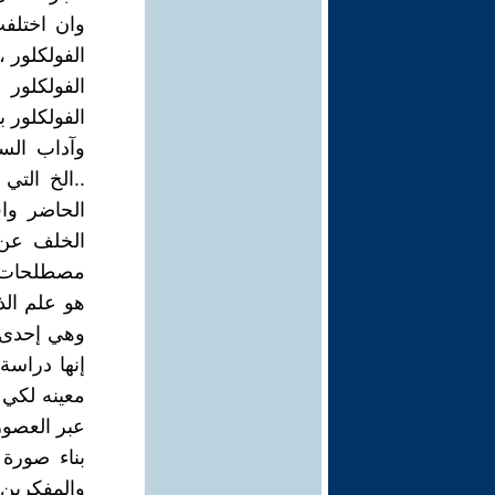
وان اختلفت
الفولكلور 
الفولكلور ب
وآداب السل
..الخ التي
الحاضر واق
الخلف عن 
مصطلحات الا
هو علم الذ
إنها دراسة
معينه لكي 
عبر العصور
بناء صورة 
والمفكرين 