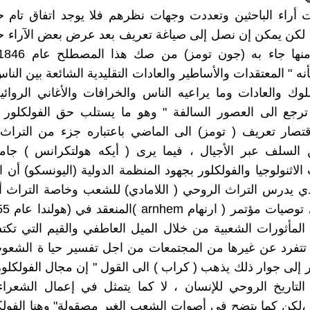
 أراء الباحثين وتعددت وجهات نظرهم فلا يوجد اتفاق تام 
، لكن يمكن إن نصل إلى صياغة تعريف بعد عرض بعض الآراء 
أنه " المعتقدات والأساطير والعادات التقليدية الشائعة بين الناس.
وك والعادات وما يراعيه الناس والخرافات والأغاني الروائية
 ترجع الى العصور السالفة " وهو ما يستلب حق الفولكلور 
تصار تعريف ( تومز) الى الماضي باعتباره جزء من التراث 
السلف عبر الأجيال ، فيما يرى ( أيكه هولتكرانس ) جا
ثنولوجيا والفولكلور بجهود المنظمة الدولية (اليونسكو) أن ال
ي يدرس التراث الروحي ( اللامادي) للشعب وخاصة التراث أ
 المأثورات الشعبية من خلال الميل العاطفي والقيم التي تكتس
تتفرد عن غيرها من المجتمعات من اجل تفسير حيا ة الشعوب
 إلى جوار ذلك يذهب ( كراب ) الى القول " إن مجال الفولكلور
التاريخ الروحي للإنسان ، لا كما يتمثل في إعمال الشعراء 
،لكن كما يتضح في أصوات الشعب الغير مصقولة" وهنا الفول