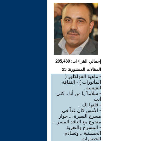
إجمالي القراءات: 205,430
المقالات المنشورة: 25
-
ماهية الفولكلور (
المأثورات ) - الثقافة
الشعبية .
-
سلاما ً يا من أنا .. كلي
أنت
-
قلتها لك ..
-
الأمس كان غداً في
مسرح البصرة ... حوار
مفتوح مع الناقد المسر ...
-
المسرح والتعزية
الحسينية .. وتصادم
الحضارات