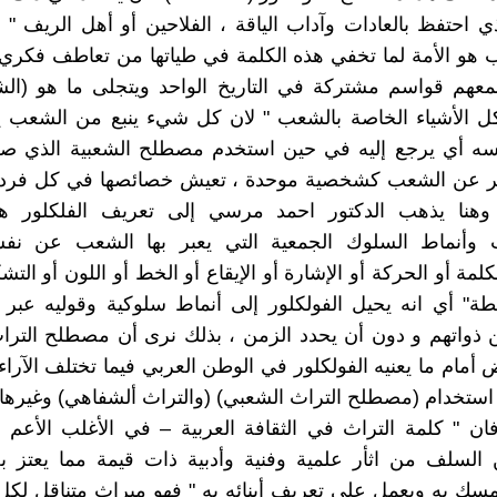
ي احتفظ بالعادات وآداب الياقة ، الفلاحين أو أهل الريف "
هو الأمة لما تخفي هذه الكلمة في طياتها من تعاطف فكري 
عهم قواسم مشتركة في التاريخ الواحد ويتجلى ما هو (الشع
 الأشياء الخاصة بالشعب " لان كل شيء ينبع من الشعب 
ه أي يرجع إليه في حين استخدم مصطلح الشعبية الذي صك
عبير عن الشعب كشخصية موحدة ، تعيش خصائصها في كل فرد 
هنا يذهب الدكتور احمد مرسي إلى تعريف الفلكلور هو
ت وأنماط السلوك الجمعية التي يعبر بها الشعب عن نف
لمة أو الحركة أو الإشارة أو الإيقاع أو الخط أو اللون أو التش
طة" أي انه يحيل الفولكلور إلى أنماط سلوكية وقوليه عبر ف
ذواتهم و دون أن يحدد الزمن ، بذلك نرى أن مصطلح الترا
 أمام ما يعنيه الفولكلور في الوطن العربي فيما تختلف الآراء
ستخدام (مصطلح التراث الشعبي) (والتراث ألشفاهي) وغيرها
فان " كلمة التراث في الثقافة العربية – في الأغلب الأعم 
السلف من اثأر علمية وفنية وأدبية ذات قيمة مما يعتز به
مسك به ويعمل على تعريف أبنائه به " فهو ميراث متناقل لكل