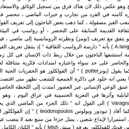
خ وهو عكس ذلك لان هناك فرق بين تسجيل الوثائق والاستعادة 
ه كامنه في الفرد من تجارب و خبرات الماضي ، تنحصر ف
ب الغير مصقولة ، كما ذهب بعض الباحثون إلى تعريف الفولك
ثقافة القديمة السابقة على التحضر ، أو رواسب في البيئة
و يتفق مع تعريف (تومز) ونظرته الرومانسية إلى ماضي ، في
اندرو لانج A.lang ) بأنه " دارسة الرواسب الثقافية " إذ ينتقل تعريف ا
ة استشفها الباحثون من خلال ربط ذات الإنسان في كل زم
الحاضر على حد سواء واعتباره امتدادات فكرية متناقلة لع
المجتمع ،كما يقول (بوترpotter ) " أن الفولكلور هو الحفريات ا
ا يعني انه خلود في ذاكرة الجمعية للشعب تظهر متى اقتضت
مق الوعي الإنساني عبر العصور امتدت إلى اللحظة الحاضرة
ابلية وأثرها في التعزية الحسينية في عراق اليوم ، وهو 
فارنياك Varagnac ) الى القول انه " ذلك الجزء من الماضي الذي
الحاضر " كما أفاد ( تيودور وبولوس teodoropoulos
 استمرارا لإبداع شعبي ، يمثل جزءا من منبع بعيد لا ينضب عن 
وفي قاموس فونك للفولكلور يعرفه ( ميش Mish ) بأنه " 