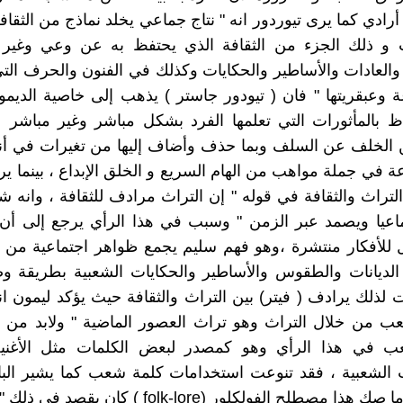
 أرادي كما يرى تيوردور انه " نتاج جماعي يخلد نماذج من الثقا
ث و ذلك الجزء من الثقافة الذي يحتفظ به عن وعي وغي
والعادات والأساطير والحكايات وكذلك في الفنون والحرف الت
 وعبقريتها " فان ( تيودور جاستر ) يذهب إلى خاصية الديموم
اظ بالمأثورات التي تعلمها الفرد بشكل مباشر وغير مباشر
ن الخلف عن السلف وبما حذف وأضاف إليها من تغيرات في أنت
 في جملة مواهب من الهام السريع و الخلق الإبداع ، بينما ي
 التراث والثقافة في قوله " إن التراث مرادف للثقافة ، وانه 
ماعيا ويصمد عبر الزمن " وسبب في هذا الرأي يرجع إلى أن 
للأفكار منتشرة ،وهو فهم سليم يجمع ظواهر اجتماعية من ا
و الديانات والطقوس والأساطير والحكايات الشعبية بطريقة 
ت لذلك يرادف ( فيتر) بين التراث والثقافة حيث يؤكد ليمون ان
ب من خلال التراث وهو تراث العصور الماضية " ولابد من أ
ب في هذا الرأي وهو كمصدر لبعض الكلمات مثل الأغنية
 الشعبية ، فقد تنوعت استخدامات كلمة شعب كما يشير البا
(تومز) عندما صك هذا مصطلح الفولكلور (folk-lore ) كا