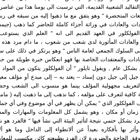
لتقاليد الشعبية القديمة، التي ترسبت الى يومنا هذا بين عناصر
ات المتحضرة " وهو يتفق مع ما ذهبوا إليه من سبقه في رب
دات والعادات في وراثة أجزاء كاملة للحاضر كما ذهب (جيم
الفولكلور في العهد القديم الى انه " العلم الذي يستوع
 والعادات المأثورة لدى شعب من شعوب ، ما دام مرد هذه ا
لى السلوك الجمعي لعامة الناس " وهو يرتكز في ذلك على س
دات والمعتقدات الخاصة بها فهو انعكاس خبرة طويلة من حض
 بشكل عام , ويقول تايلور " أن الفولكلور يتكون من المواد ا
 جيل إلى جيل دون إسناد – يعتد به – إلى مبدع أو مؤلف معي
لتعريف مجهولية المؤلف بينما هو منسوب الى الشعب وحضا
كافية لتعرف على مؤلفه ، كما نذهب إلى ما ذهبت إليه ( ما
 الفولكلور الذي " يمكن أن يظهر في أي موضوع وفي أي جما
زمان أو مكان ، وهو يشمل كل المعلومات والمهارات والمفا
رد بشكل حتمي نتيجة لتأثير البيئة التي نشأ فيها " فالفرد هو ن
ر وأثر بها بأفكاره بعيداً عن ألانطواء إلى الداخل وما هو أل
 وفق الحاجة والضرورة لان الفرد بطبيعته كائن مكتسب للم