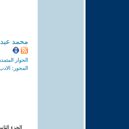
محمد عبد 
الحوار المتمدن-العدد: 3048 - 10
المحور: الادب
الجزء الثان