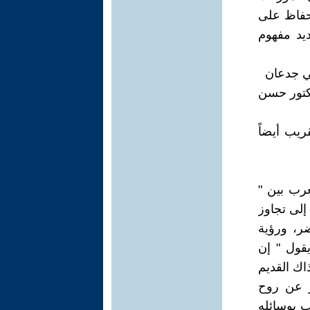
لحفاظ على
ديد مفهوم
دكتور حسن
ريب أيضاً
عرب بين "
إلى تجاوز
ر، ورؤية
يقول " إن
ذاك القديم
ر عن روح
ب بوسائله