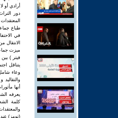
أرادي أو لا
دور الترا
المعتقدات 
طباع جماعة
في الاحتف
الانتقال م
ميزت جماعة
فيتر ) بين
يتناقل اجت
وعاء شامل 
والتقاليد 
أنها مأثورا
يعرفه الشع
كلمة الشع
والمعتقدات