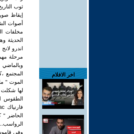
ثوب التاري
إيقاظ صور
أصوات الشع
مخلفات ال
الحديثة وه
مرحلة مهم
وبالماضي و
اخر الافلام
الموت " م
لها شكلت ع
الطقوس الب
الرواسب...