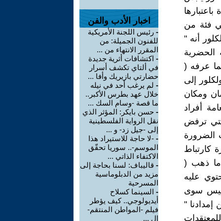
باعتبارها
اخبار الأدب والفن
ي فئة من
-
رئيس اللجنة الأمريكية
لور أنه "
للفنون الجميلة: من
المقرر الانتهاء من ...
 الحضرية
-
اكتشافات أثرية جديدة
ما عرفه (
في ألتاي تكشف أسرار
حضارتي بازيريك وأفا ...
لفولكلور إلى
-
لم يرغب أحد في نيله
ان ومكان
خلال عهد بطرس الأكبر..
ما قصة -وسام السك ...
امة أفراد
-
حسن بايكر: المؤثر الذي
لحية التي ترفض
نقل الرواية الفلسطينية
إلى -جيل زد- و ...
 الضرورة
-
-لا حاجة للاستيراد هذا
الموسم-.. سوريا تحقّق
 كارتباط
الاكتفاء الذاتي ...
ما ذهب (
-
قاليباف: لسنا بحاجة إلى
مزيد من الدبلوماسية
 يحتوي عليه
المسرحية
 ) " إن الفولكلور ليس سوى
-
السينما كسلاح
أيديولوجي.. كيف يؤطر
إمدادنا "
فيلم -المواطن المنتقم-
الكيان الكامل للمعتقدات
ال ...