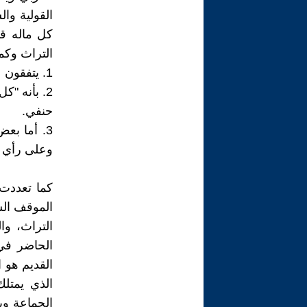
القولية وا
كل ماله قي
التراث وكما
1. يتفقون على أن التراث بأنه" كل ما ورثناه تاريخياً" كما يرى الدكتور فهمي جدعان
2. بأنه "
حنفي.
3. أما بع
وعلى رأي ا
كما تعددت 
الموقف الس
التراث، و
الحاضر في 
القديم هو ا
الذي يمتلك
الجماعة وي