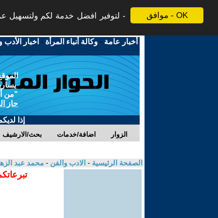
موافق - OK
لتوفير افضل خدمة لكم ولتسهيل عملي
أخبار عامة
-
وكالة أنباء المرأة
-
اخبار الأدب و
الموقع
يسارية
"من أج
حاز ال
إذا لديك
الزوار
اضافة/خدمات
بحث/الارشيف
الصفحة الرئيسية
-
الادب والفن
-
محمد عبد الزه
تبرعاتكم