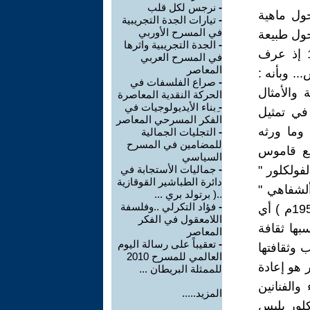
-
نرجس لكل قلب
حول ماهية
-
تيارات الجدة التجريبية
في المسرح الأوربي
حول طبيعة
-
الجدة التجريبية واثرها
الفولكلور منها جاء به (جون تومز) من صك هذا المصطلح عام 1846 إذ عرف
في المسرح العربي
المعاصر
.. وبأنه :
-
صراع الفلسفات في
 والأمثال
الحركة النقدية المعاصرة
-
ِبناء الأيديولوجيات في
في تمثيل
الفكر المسرحي المعاصر
وما ورثه
-
التجليات الجمالية
للمضامين في المسرح
مع قاموس
السياسي
فولكلور "
-
جماليات الأستجابة في
دائرة الطباشير القوقازية
لشفاهي "
..( برتولد بري ...
-
فؤاد التكرلي ..وفلسفة
وهي إحدى توصيات مؤتمر ( ارنهام arnhem )المنعقد في (هولندا عام 1955م ) أي
اللامعقول في الفكر
بها ثقافة
المعاصر
-
تعقيباً على رسالة اليوم
 وثقافتها
العالمي للمسرح 2010
 هو إعادة
للممثلة البريطان ...
والفنانين
المزيد.....
كلور يلبس