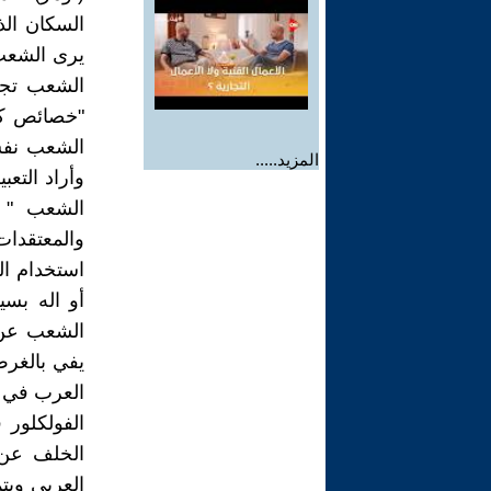
السكان الذ
يرى الشعب 
الشعب تجم
"خصائص كل
الشعب نفس
المزيد.....
وأراد الت
الشعب " و
والمعتقدا
استخدام الك
أو اله بسي
الشعب عن 
يفي بالغرض
العرب في ا
الفولكلور 
الخلف عن 
العربي ويت