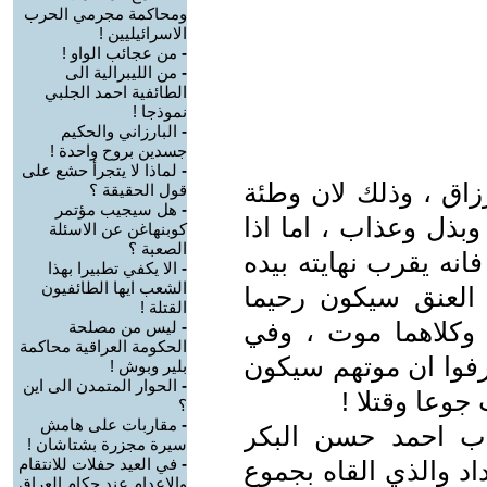
ومحاكمة مجرمي الحرب
الاسرائيليين !
-
من عجائب الواو !
-
من الليبرالية الى
الطائفية احمد الجلبي
نموذجا !
-
البارزاني والحكيم
جسدين بروح واحدة !
-
لماذا لا يتجرأ حشع على
رزاق ، وذلك لان وطئة
قول الحقيقة ؟
-
هل سيجيب مؤتمر
وبذل وعذاب ، اما اذا
كوبنهاغن عن الاسئلة
الصعبة ؟
انه يقرب نهايته بيده
-
الا يكفي تطبيرا بهذا
الشعب ايها الطائفيون
العنق سيكون رحيما
القتلة !
وكلاهما موت ، وفي
-
ليس من مصلحة
الحكومة العراقية محاكمة
عرفوا ان موتهم سيكون
بلير وبوش !
-
الحوار المتمدن الى اين
جوعا وقتلا !
؟
-
مقاربات على هامش
اب احمد حسن البكر
سيرة مجزرة بشتاشان !
-
في العيد حفلات للانتقام
د والذي القاه بجموع
والاعدام عند حكام العراق