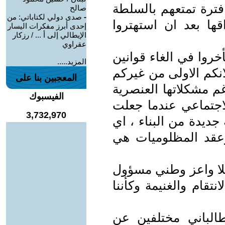
 فترة تمتعهم بالسلطة
صالح
-
صدى دولي لكتاباتي: من
ها بعد ان استهتروا
إحدى أبرز مفكرات اليسار
الإيطالي إلى أ ... / رزكار
عقراوي
خروا في الغاء قوانين
المزيد.....
لانكم الاولى من غيركم
المعجبين بنا على
م مشكلاتها العنصرية
الفيسبوك
اجتماعي عندما جعلت
3,732,970
ديدة من البناء ، اي
وعقد المظلوميات هي
فلا واعز وطني مسؤول
تقام والغنيمة وكأننا
طالباني مختلفين عن