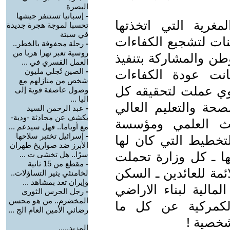
البصرة
-
إسبانيا تستنفر جيشها
مغرية التي اتخذتها
تحسبا لموجة هجرة جديدة
في سبتة
نات لتشجيع الكفاءات
-
رحلة محفوفة بالخطر..
روسية تعبر نهرا هربا من
وطن والمشاركة بتنفيذ
العمل القسري في ...
-
الصين تُجلي مليون
انت عودة الكفاءات
شخص من منازلهم مع
يوي عملت لتحقيقه كل
وصول عاصفة قوية إلى
اليا ...
صحة والتعليم العالي
-
عبد الرحمن السيد
يكشف عن محادثة -ودية-
حث العلمي ومؤسسة
مع أوباما.. فهل سيدعم ...
-
إسرائيل تختبر سلاحها
لتخطيط التي كان لها
الأبرز ضد صواريخ طهران
ها ـ كل وزارة تحملت
سرًا.. هل تخشى ت ...
-
مقطع من 15 ثانية
ئمة للعائدين ـ السكن
لخامنئي يثير التساؤلات..
وإيران تعد بمشاهد ...
لمالية لبناء الاراضي
-
رجل الحرس الثوري
المخضرم.. من هو محسن
الكمركية عن كل ما
رضائي الأمين العام الج ...
شخصية !
المزيد.....