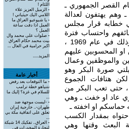
ام القصر الجمهوري ـ
اللئام !
-
الزميل العزيز علاء
ـ وهم يهتفون لعدالة
اللامي اليك حيثياتي !
-
يا شيوعيو العراق ما
في خطابه قرار مجلس
العمل اذا دقت ساعة
العمل ؟
ظائفهم واحتساب فترة
-
صلوات على محمد وال
الفصل لاغراض الخدمة والتقاعد ، وذلك في عام 1969 ،
بيت محمد حكام العراق
اكبر حرامية في العال ...
او المحسوبين عليهم
المزيد.....
مين والموظفين وعمال
لتي صورة البكر وهو
أخبار عامة
كن هتافات الجموع
-
ما التوقعات بعد رفض
 ، حتى تعب البكر من
نتنياهو خطة ترامب
للسلام في غزة؟ إليك ما
زي عاد او خفت ـ وهي
...
-
-ليست موجهة ضد
 حماسكم او اخفته ـ
طهران-.. خارجية إيران
تعلق على اتفاقية مكة بي
حتواه بمقدار الكسب
...
-
العراق.. تفكيك 14 شبكة
ة البعث وقتها وهي
لتجارة المخدرات في