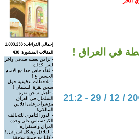
ي الحر
إجمالي القراءات: 1,893,233
طة في العراق !
المقالات المنشورة: 438
-
تزامن بعضه صدفي واخر
ليس كذلك !
-
لقاء خاص جدا مع الامام
الحسين ع !
-
ملاحظات تدقيقية حول
سجن نقرة السلمان !
-
تأهيل سجن نقرة
الحوار المتمدن-العدد: 2872 - 2009 / 12 / 29 - 21:2
السلمان في العراق
مؤشرأخرعلى افلاس
المالكي!
-
الدور التأمري للتحالف
الكردستاني على وحدة
العراق واستقراره !
-
الفلافل وهيكل اسرائيل !
-
كلنا مع حملة ملاحقة