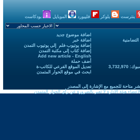
بنترست
بلوكر
فليبورد
الموبايل
بودكاست
اضافة موضوع جديد
التضامنية
اضافة خبر
إضافة يوتيوب-فلم إلى يوتيوب التمدن
إضافة كتاب إلى مكتبة التمدن
Add new article - English
أضف حملة
3,732,97
تعديل الموقع الفرعي للكاتب-ة
ابحث في موقع الحوار المتمدن
شر متاحة للجميع مع الإشارة إلى المصدر
ضاء هيئة الادارة لا تعبر بالضرورة عن رأي الحوار المتمدن