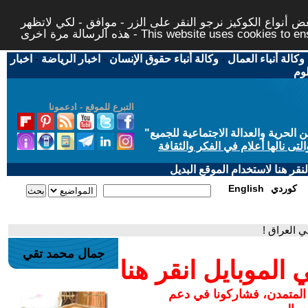
 أنواع الكوكيز نرجو النقر على الزر - موافق - لكي لاتظهر
This website uses cookies to ensure you ge
وكالة أنباء العمال
-
وكالة أنباء حقوق الإنسان
-
اخبار الرياضة
-
اخبار
لوم
التبرع للموقع - ادعمونا
حرية والعدالة الاجتماعية للجميع
"
تى نالها أعلام في الفكر والثقافة
قر هنا لاستخدام الموقع البديل
كوردي
English
 العراق !
جمال محمد تقي
لموبايل انقر هنا
 المتمدن، فشاركونا في دعم