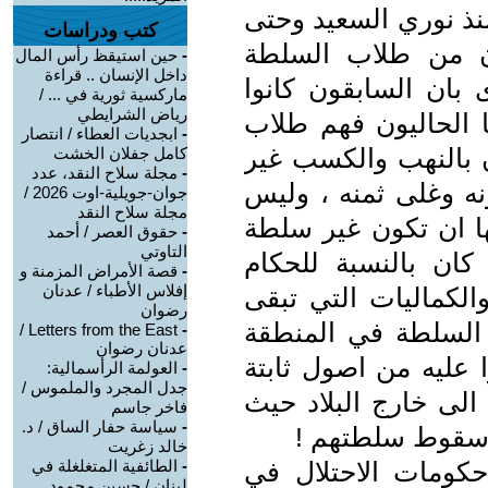
منذ نوري السعيد وحتى
كتب ودراسات
اللاحقون من طلاب السلطة
-
حين استيقظ رأس المال
داخل الإنسان .. قراءة
 بان السابقون كانوا
ماركسية ثورية في ... /
رياض الشرايطي
ا الحاليون فهم طلاب
-
ابجديات العطاء / انتصار
بالنهب والكسب غير
كامل جفلان الخشت
-
مجلة سلاح النقد، عدد
ه وغلى ثمنه ، وليس
جوان-جويلية-اوت 2026 /
مجلة سلاح النقد
نها ان تكون غير سلطة
-
حقوق العصر / أحمد
التاوتي
كان بالنسبة للحكام
-
قصة الأمراض المزمنة و
إفلاس الأطباء / عدنان
الكماليات التي تبقى
رضوان
 السلطة في المنطقة
Letters from the East /
-
عدنان رضوان
ا عليه من اصول ثابتة
-
العولمة الرأسمالية:
جدل المجرد والملموس /
الى خارج البلاد حيث
فاخر جاسم
-
سياسة حفار الساق / د.
 سقوط سلطتهم !
خالد زغريت
 حكومات الاحتلال في
-
الطائفية المتغلغلة في
لبنان / حسين محمود