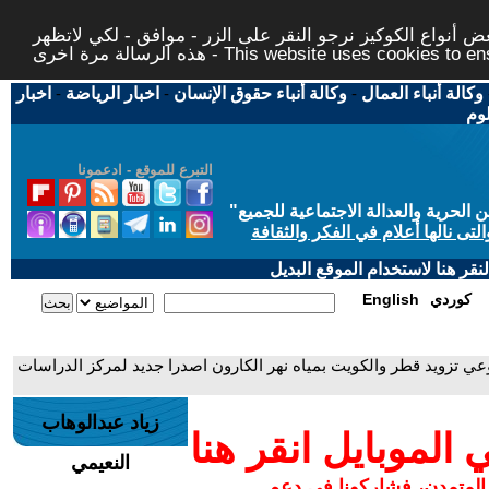
 أنواع الكوكيز نرجو النقر على الزر - موافق - لكي لاتظهر
This website uses cookies to ensure you ge
وكالة أنباء العمال
-
وكالة أنباء حقوق الإنسان
-
اخبار الرياضة
-
اخبار
لوم
التبرع للموقع - ادعمونا
حرية والعدالة الاجتماعية للجميع
"
تى نالها أعلام في الفكر والثقافة
قر هنا لاستخدام الموقع البديل
كوردي
English
عي تزويد قطر والكويت بمياه نهر الكارون اصدرا جديد لمركز الدراسات
زياد عبدالوهاب
لموبايل انقر هنا
النعيمي
 المتمدن، فشاركونا في دعم