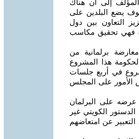
المؤلف إلى أن هناك
ف يضع البلدين على
ز التعاون بين دول
دية فهي تحقيق مكاسب
عارضة برلمانية من
حكومة هذا المشروع
روع في أربع جلسات
الأمور على المجلس
 عرضه على البرلمان
يع عليه طبقا للمادة 70 من الدستور الكويتي غير
التعبير عن امتعاضهم