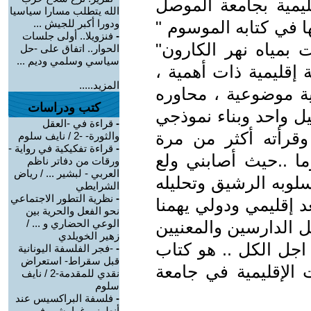
ليمية بجامعة الموصل
الله يتطلب مسارا سياسيا
 في كتابه الموسوم "
ودورا أكبر للجيش ...
-
فنزويلا.. أولى جلسات
بمياه نهر الكارون"
الحوار.. اتفاق على -حل
سياسي وسلمي وديم ...
 إقليمية ذات أهمية ،
المزيد.....
ة موضوعية ، محاوره
كتب ودراسات
يل واحد وبناء نموذجي
-
قراءة في -العقل
 وقرأته أكثر من مرة
والثورة- -2 / نايف سلوم
-
قراءة تفكيكية في رواية -
ما ..حيث أصابني ولع
ورقات من دفاتر ناظم
العربي - لبشير ... / رياض
لوبه الرشيق وتحليله
الشرايطي
-
نظرية التطور الاجتماعي
د إقليمي ودولي يهمنا
نحو الفعل والحرية بين
ل الدارسين والمعنيين
الوعي الحضاري و ... /
زهير الخويلدي
اجل الكل .. هو كتاب
-
-فجر الفلسفة اليونانية
قبل سقراط- استعراض
الإقليمية في جامعة
نقدي للمقدمة-2 / نايف
سلوم
-
فلسفة البراكسيس عند
أنطونيو غرامشي في