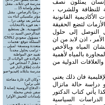
 إنسان يمثلون نصف
مدرسة في تايلاند.. مقتل
 للنظافة وللشرب ،
معلم وإصابة 15 ...
-
رميًا بالرصاص.. مقتل
الأكاديمية القانونية
مؤثر مكسيكي أثناء بث
مباشر بعد توقف درا ...
لأزمات لتضع الحقيقة
-
بعد فوزه بالانتخابات
التمهيدية.. هل يستطيع
 التوصل إلى حلول
عبدالرحمن السيد ت ...
-
مسؤول سعودي لـCNN:
لأمر ، اذن لابد من ان
المملكة تتوقع -هجمات
ان المياه وبالأخص
متعددة ومنسقة- لميلي ...
-
ترامب يحاول مجدداً
جاورة بالمياه لأهمية
تقييد حق المواطنة
بالولادة في الولايات ال ...
والعلاقات الدولية من
-
مقتل 7 أشخاص في
حادث إطلاق النار في
مدرسة بتايلاند (فيديو+صو
لإقليمية فان ذلك يعني
...
-
وكان الرد غارة مفاجئة
 دراسة حالة ماتزال
على برلين!
-
الدفاع الروسية: إصابة 3
ا يأتي كتاب الدكتور
سفن شحن محملة
بإمدادات للجيش الأوكرا
لدراسات السياسية
...
-
تقرير: نزع سلاح حزب