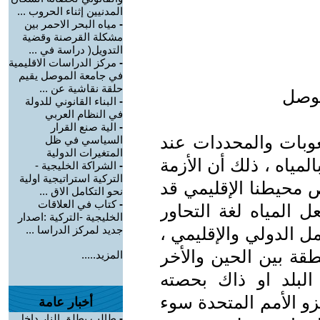
المدنيين إثناء الحروب ...
-
مياه البحر الاحمر بين
مشكلة القرصنة وقضية
التدويل( دراسة في ...
-
مركز الدراسات الاقليمية
في جامعة الموصل يقيم
حلقة نقاشية عن ...
موصل
-
البناء القانوني للدولة
في النظام العربي
-
الية صنع القرار
عوبات والمحددات عند
السياسي في ظل
المتغيرات الدولية
المياه ، ذلك أن الأزمة
-
الشراكة الخليجية -
التركية استراتيجية اولية
خص محيطنا الإقليمي قد
نحو التكامل الاق ...
-
كتاب في العلاقات
المياه لغة التحاور
الخليجية -التركية :اصدار
ل الدولي والإقليمي ،
جديد لمركز الدراسا ...
قة بين الحين والأخر
المزيد.....
 البلد او ذاك بحصته
زو الأمم المتحدة سوء
أخبار عامة
-
طالب يطلق النار داخل