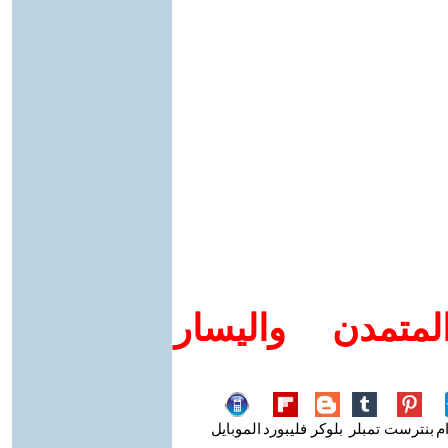
متمدن واليسار
م
بنترست
تمبلر
بلوكر
فليبورد
الموبايل