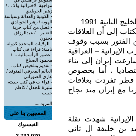
مواجهة الاختزالية والا ... /
زهير الخويلدي
-
الكونية والعدالة وسياسة
 الثانية 1991
الهوية / زهير الخويلدي
-
فصل من كتاب حرية
تاب إلى أن العلاقات
التعبير... / عبدالرزاق
دحنون
ن الفتور بسبب وقوف
-
الولايات المتحدة كدولة
الإيرانية – العراقية
نامية: قراءة في كتاب
-عصور الرأسمالية ... /
رعت إيران إلى بناء
محمود الصباغ
-
تقديم وتلخيص كتاب:
قتصاديا ، أما بخصوص
العالم المعرفي المتوقد /
غازي الصوراني
قطر تفردت بعلاقات
-
قراءات في كتب حديثة
مثيرة للجدل / كاظم
نا مع إيران منذ نجاح
حبيب
المزيد.....
المعجبين بنا على
الإيرانية شهدت نقلة
الفيسبوك
 بن خليفة ال ثاني
3,732,970