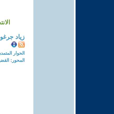
الان
زياد جرغو
الحوار المتمدن-العدد: 2797 - 09
المحور: القضي