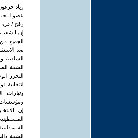
زياد جرغون
عضو اللجنة
رفح / غزة
إن الشعب 
الجميع من 
بعد الاستق
السلطة وا
الضفة الف
التحرر ال
انتخابية 
وتيارات 
ومؤسسات ا
إن الانتخ
الفلسطينية