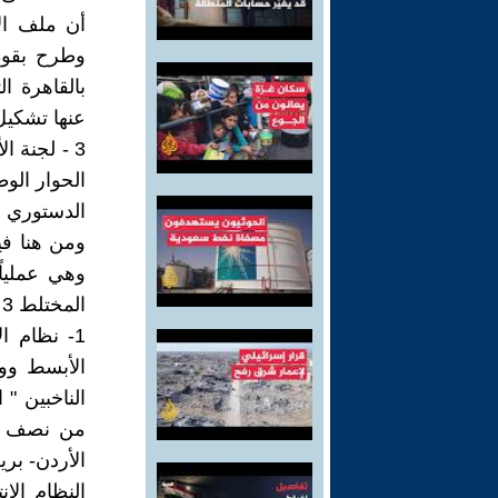
أن ملف ال
بالقاهرة 
الحوار الو
الدستوري لموع
ومن هنا في
المختلط 3 -نظام التمثيل النسبي الكامل.
1- نظام ا
الأبسط وو
الناخبين "
من نصف الأ
الأردن- بري
النظام الان