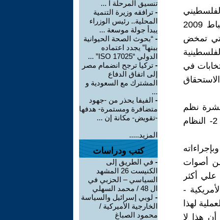
تنسيق المرحلة ا ...
لفلسطيني
-
ترافقه وزيرة التنمية
المحلية.. رئيس الوزراء
وطرح بقوة في جلسة الحوار الوطني الشامل التي عقدت في 26 شباط 2009
يبدأ جولة موسعة ...
لتي تمخض
-
“بحوث الصحة الحيوانية
ببنها” يجدد اعتماده
ظمة التحرير الفلسطينية
الدولي “ISO 17025” ...
رزت الانتخابات في
-
تركيا ترجح انضمام مصر
إلى اتفاق الدفاع
لاستحقاق
المشترك مع السعودية و
...
-
الفيفا يحذر من -جهود
 عشرة نظم
متضافرة ومستمرة- هدفها
-تقويض- مكانة إن ...
وهي عملياً متعددة في التطبيق لثلاثة نظم أساسية :- 1- نظام الأغلبية 2- النظام
المزيد.....
بإجراءاته
كتب ودراسات
من أصوات
-
في الطريق إلى
الكنيست 26 المشهد
 علي أكثر
السياسي – الحزبي في
ال 48 / محمد السهلي
أمريكية -
-
لوبي إسرائيل والسياسة
عملية لهذا
الخارجية الأميركية /
محمود الصباغ
 أن هذا لا