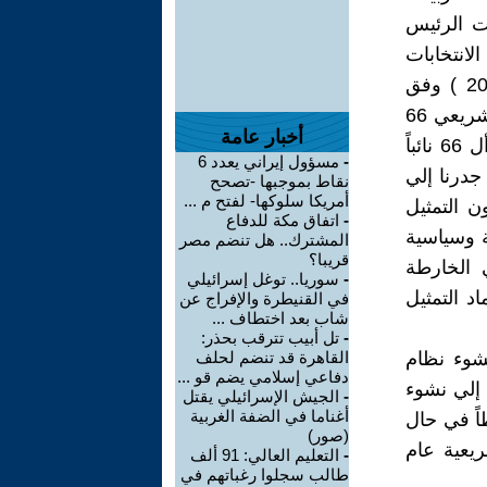
نه 88عضواً، وانتخابات الرئيس
انتخابات
التشريعية الثانية للسلطة الفلسطينية جرت في (كانون الثاني يناير 2006 ) وفق
قانون انتخابي مختلط ، يتم من خلاله انتخابات نصف أعضاء المجلس التشريعي 66
أخبار عامة
نائباً وفق التمثيل النسبي الكامل " اعتبار الوطن دائرة واحدة " وينتخب أل 66 نائباً
-
مسؤول إيراني يعدد 6
لأخيرة جدرنا إلي
نقاط بموجبها -تصحح
أمريكا سلوكها- لفتح م ...
ن التمثيل
-
اتفاق مكة للدفاع
ة وسياسية
المشترك.. هل تنضم مصر
قريبا؟
 الخارطة
-
سوريا.. توغل إسرائيلي
د التمثيل
في القنيطرة والإفراج عن
شاب بعد اختطاف ...
-
تل أبيب تترقب بحذر:
انتخابات عام 1996 أدت إلى نشوء نظام
القاهرة قد تنضم لحلف
دفاعي إسلامي يضم قو ...
حد (فتح)، وانتخابات عام 2006م أدت إلي نشوء
-
الجيش الإسرائيلي يقتل
أغناما في الضفة الغربية
اً في حال
(صور)
ريعية عام
-
التعليم العالي: 91 ألف
طالب سجلوا رغباتهم في