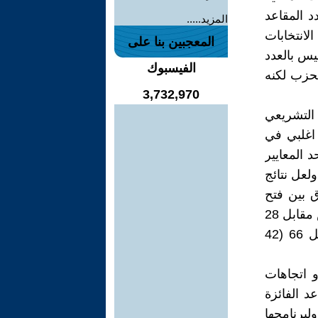
د المقاعد
المزيد.....
لانتخابات
المعجبين بنا على
يس بالعدد
الفيسبوك
لحزب لكنه
3,732,970
 التشريعي
ن ( اغلبي في
 المعايير
ولعل نتائج
 الفارق بين فتح
وحماس في القائمة (التمثيل النسبي) مقعد واحد من أصل 66 (29 لحماس مقابل 28
لفتح ) بينما الفارق بينهما في الدوائر التمثيل الأغلبي 28 مقعداً من أصل 66 (42
و اتجاهات
د الفائزة
لبرنامجها