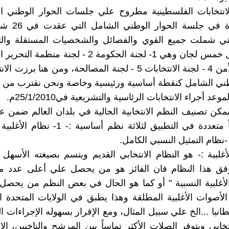
انتخابات الفلسطينية مطروح علي جلسات الحوار الوطني ا
التي شملت جميع القوي والفصائل والشخصيات المستقلة وا
عنها تشكيل خمس لجان وهي 1- لجنة الحكومة 2 - لجنة من
3 - لجنة الأمن 4 - لجنة الانتخابات 5 - لجنة المصالحة، ومن هنا ب
طني الشامل كنقطة أساسية ورئيسية وخاصة ونحن نقترب من ا
د أجراء الانتخابات الرئاسية والتشريعية في25/1/2010م.
مكن تصنيف النظم الانتخابية الحالية في بلدان العالم ضمن
لأغلبية :- هو النظام الانتخابي القديم ويتسم بصيغته الأسهل و
فق هذا النظام فان الفائز هو من يحصل علي أعلى عدد 
 الأغلبية النسبية " أو كما هو الحال في بعض النظم من يحصل
صوات الأغلبية المطلقة وهذا يطبق في الولايات المتحدة ال
طانيا ...الخ علي سبيل المثال، ومع الإقرار بسهوله الإجراءات ال
تخابي وبتوفر الصلات الأكثر تماساً بين المرشح والناخبين، إلا