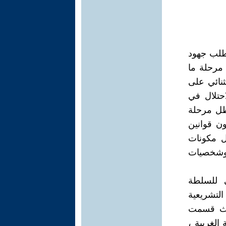
طلب جهود
 مرحلة ما
نائي على
حتلال في
ظل مرحلة
ن قوانين
ل مكونات
وشخصيات
ي للسلطة
التشريعية
وائر ) حيث قسمت
ئرة ـ 5 دوائر بقطاع غزة ـ 10 بالضفة الغربية ،