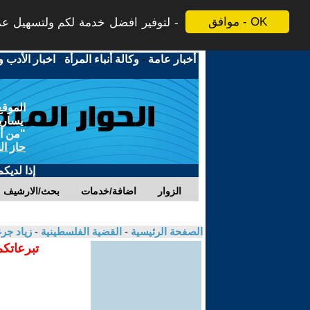
موافق - OK
لتوفير افضل خدمة لكم ولتسهيل عملي
أخبار عامة
-
وكالة أنباء المرأة
-
اخبار الأدب و
الموقع
يسارية
"من أج
حاز ال
إذا لديك
الزوار
اضافة/خدمات
بحث/الارشيف
الصفحة الرئيسية
-
القضية الفلسطينية
-
زياد جر
تبرعاتكم