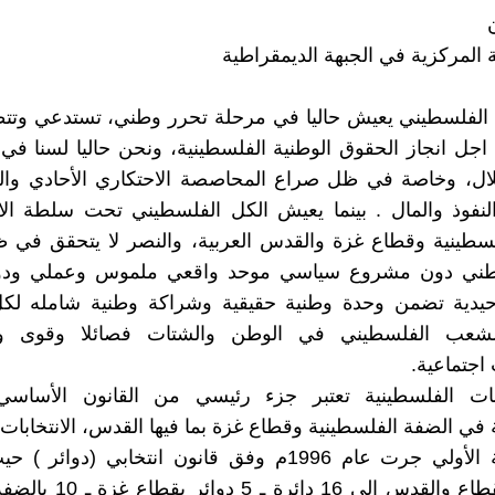
 المركزية في الجبهة الديمقراطية
الفلسطيني يعيش حاليا في مرحلة تحرر وطني، تستدعي وتت
اجل انجاز الحقوق الوطنية الفلسطينية، ونحن حاليا لسنا في
لال، وخاصة في ظل صراع المحاصصة الاحتكاري الأحادي والث
لنفوذ والمال . بينما يعيش الكل الفلسطيني تحت سلطة الا
لسطينية وقطاع غزة والقدس العربية، والنصر لا يتحقق في 
وطني دون مشروع سياسي موحد واقعي ملموس وعملي ودو
توحيدية تضمن وحدة وطنية حقيقية وشراكة وطنية شامله لك
الشعب الفلسطيني في الوطن والشتات فصائلا وقوى 
جتماعية.
ابات الفلسطينية تعتبر جزء رئيسي من القانون الأساس
 في الضفة الفلسطينية وقطاع غزة بما فيها القدس، الانتخابات 
الفلسطينية الأولي جرت عام 1996م وفق قانون انتخابي (د
الضفة والقطاع والقدس إلي 16 دا