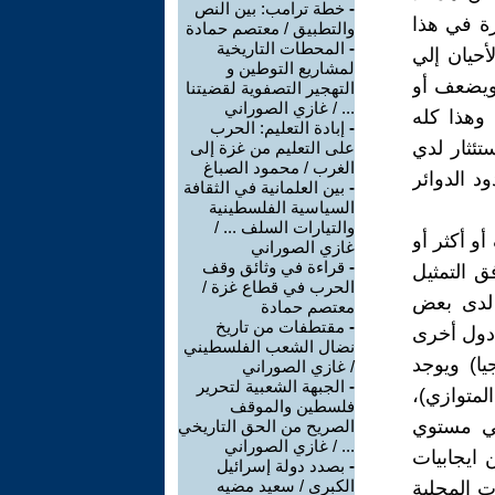
-
خطة ترامب: بين النص
رة في هذا
والتطبيق / معتصم حمادة
-
المحطات التاريخية
 في بعض الأحيان إلي
لمشاريع التوطين و
 ويضعف أو
التهجير التصفوية لقضيتنا
... / غازي الصوراني
 وهذا كله
-
إبادة التعليم: الحرب
تئثار لدي
على التعليم من غزة إلى
الغرب / محمود الصباغ
د الدوائر
-
بين العلمانية في الثقافة
السياسية الفلسطينية
والتيارات السلف ... /
أو أكثر أو
غازي الصوراني
-
قراءة في وثائق وقف
فق التمثيل
الحرب في قطاع غزة /
 لدى بعض
معتصم حمادة
-
مقتطفات من تاريخ
ي دول أخرى
نضال الشعب الفلسطيني
يا) ويوجد
/ غازي الصوراني
-
الجبهة الشعبية لتحرير
لمتوازي)،
فلسطين والموقف
لي مستوي
الصريح من الحق التاريخي
... / غازي الصوراني
 ايجابيات
-
بصدد دولة إسرائيل
الكبرى / سعيد مضيه
ت المحلية