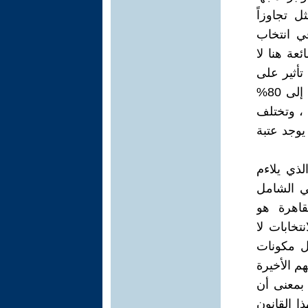
ل تجاوزاً
عالم تعتمد في انتخاب
عة هنا لا
ه تأثير على
نتيجة الاقتراع وعلى اختيار المرشحين وتصل نسبة المشاركة بالانتخابات إلى 80%
 ، وتختلف
وب أفريقيا لا يوجد عتبة
لذي يلاءم
ي الشامل
قاهرة هو
تخابات لا
ل مكونات
م الأخيرة
ل نسبي، و25% دوائر، أي بمعنى أن
عد للدوائر " .فهذا القانون