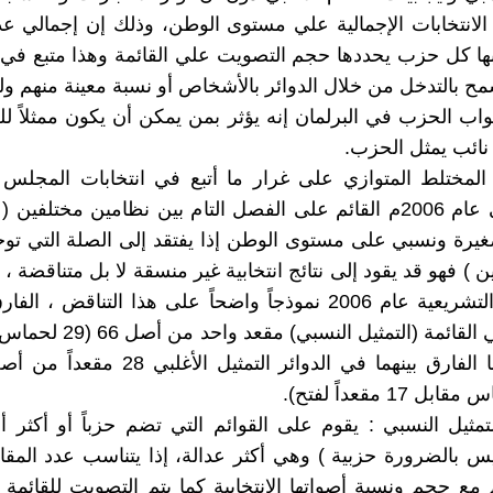
الانتخابات الإجمالية علي مستوى الوطن، وذلك إن إجمالي عد
بها كل حزب يحددها حجم التصويت علي القائمة وهذا متبع في ا
سمح بالتدخل من خلال الدوائر بالأشخاص أو نسبة معينة منهم ول
نواب الحزب في البرلمان إنه يؤثر بمن يمكن أن يكون ممثلاً ل
 نائب يمثل الحزب.
 المختلط المتوازي على غرار ما أتبع في انتخابات المجلس
الفلسطيني عام 2006م القائم على الفصل التام بين نظامين مختلفي
صغيرة ونسبي على مستوى الوطن إذا يفتقد إلى الصلة التي توحد
ن ) فهو قد يقود إلى نتائج انتخابية غير منسقة لا بل متناقضة ، 
الانتخابات التشريعية عام 2006 نموذجاً واضحاً على هذا التناقض ،
 17 مقعداً لفتح).
لتمثيل النسبي : يقوم على القوائم التي تضم حزباً أو أكثر أ
يس بالضرورة حزبية ) وهي أكثر عدالة، إذا يتناسب عدد المقاع
 مع حجم ونسبة أصواتها الانتخابية كما يتم التصويت للقائمة و