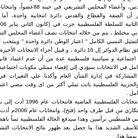
ودائرة القدس، وأعضاء المجلس التشريعي في حي
 أن الضفة والقطاع والقدس دائرة انتخابية واحدة، أما ال
الآخرون وفق نظام الدوائر إل 16 دائرة ، و قبيل أجراء الانتخابات ا
 اجتماعية و سياسية فلسطينية عدة من أن عدم اعتماد قانو
امل في الانتخابات سيؤدي إلي إقصاء ممثلي مكونات اجتماعي
لمشاركة في إدارة الشأن العام وأكدنا علي التغيرات في
الحزبية الفلسطينية باتت تملي أكثر من اى وقت مضي اعتما
مل .
والمتتبع للانتخابات الفلسطينية الماضية ف
سياسي احتكاري من قبل طرف وا
 فلسطيني برأسين وهذا سيدفع الحالة الفلسطينية ثمناً باهظ
للأسف الشديد هذا ما حصل بعد ظهور نتائج الانتخابات التش