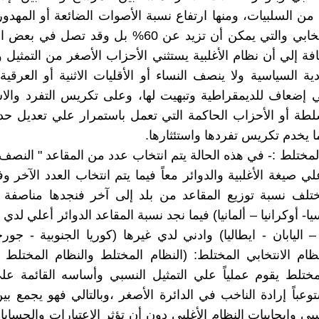
من السلبيات، ومنها ارتفاع نسبة الأصوات الضائعة أو المهدو
النظام الانتخابي والتي يمكن أن تزيد عن 60% بل وقد تصل
ضافة إلي أن نظام الأغلبية يستثني الأحزاب الأصغر من التمثيل
ية السياسية ولا ينصف النساء أو الأقليات الاثنية أو العرقية
إضعاف للديمقراطية وتبهيت لها، وعلى تكريس التفرد والاس
طة أو الأحزاب الحاكمة التي تعمل باستمرار علي تعديل حدو
ا يخدم تكريس تفردها واستئثارها.
 المختلط :- في هذه الحالة يتم انتخاب عدد من المقاعد " النصف 
لي صيغة الأغلبية والدوائر معاً فيما يتم انتخاب العدد الآخر و
ختلف نسبة توزيع المقاعد من بلد إلى آخر فنجدها مناصفة
ا- أوكرانيا – ألمانيا) فيما نجد نسبة المقاعد الدوائر أعلي لد
 اليابان - ايطاليا) وادني لدي غيرها (كوريا الجنوبية - جورج
ظام الانتخابي المختلط: (النظام المختلط والنظام المختلط ا
مختلط يقوم عملياً علي التمثيل النسبي وأساسه القائمة ع
عباً إرادة الناخب في الدائرة الأصغر ،وبالتالي فهو يجمع بين
بي وايجابيات النظام الأغلبي دون أن تؤثر الاعتبارات والحسابا