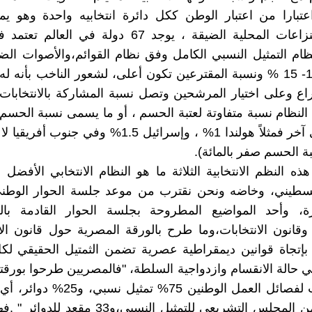
عتبارا من اعتبار الوطن ككل دائرة انتخابيه واحدة وهو يمث
لمختلف النزاعات المحلية الضيقة ، يوجد 67 دولة في ال
نظام التمثيل النسبي الكامل وفق نظام القوائم،والأصوات الضائ
تزيد عن 10- 15 % ونسبة المقترعين تكون أعلى، لشعور الناخب بأنه ل
 النظام نسبة متفاوتة لعتبة الحسم ، أو ما يسمى نسبة الحسم
من بلد إلى آخر فمثلاً هولندا 1% ، وإسرائيل 1.5% وفي جن
 الحسم صفر بالمائة).
ه النظم الانتخابية الثلاثة ما هو النظام الانتخابي الأفضل ا
لسطيني، وخاضه ونحن نقترب من موعد جلسة الحوار الوطن
ة، وأحد المواضيع المطروحة بجلسة الحوار القادمة بال
، وقانون الانتخابات،وما طرح بالورقة المصرية حول قانون الان
بإتجاة قوانين ديمقراطية عصرية تضمن الثمتيل الحقيقي لك
هي حالة الانقسام وازدواجية السلطة، "فالمصريين طرحوا بورقته
التي قدمت لفصائل العمل الوطنين 75% تمثي
99 مقعد من المجلس التشريعي للتمثيل النسبي،و33 مق