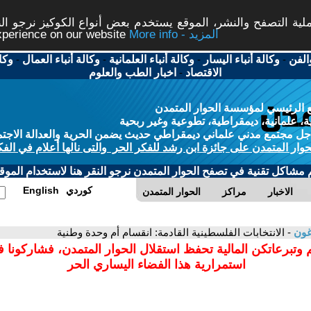
ة التصفح والنشر، الموقع يستخدم بعض أنواع الكوكيز نرجو النق
More info - المزيد
experience on our website
الفن
-
وكالة أنباء اليسار
-
وكالة أنباء العلمانية
-
وكالة أنباء العمال
-
وكا
الاقتصاد
-
اخبار الطب والعلوم
 الرئيسي لمؤسسة الحوار المتمدن
، علمانية، ديمقراطية، تطوعية وغير ربحية
ل مجتمع مدني علماني ديمقراطي حديث يضمن الحرية والعدالة الاجتم
حوار المتمدن على جائزة ابن رشد للفكر الحر والتى نالها أعلام في الفك
م مشاكل تقنية في تصفح الحوار المتمدن نرجو النقر هنا لاستخدام الموقع
كوردي
English
الاخبار
مراكز
الحوار المتمدن
غون
- الانتخابات الفلسطينية القادمة: انقسام أم وحدة وطنية
 وتبرعاتكن المالية تحفظ استقلال الحوار المتمدن، فشاركونا 
استمرارية هذا الفضاء اليساري الحر