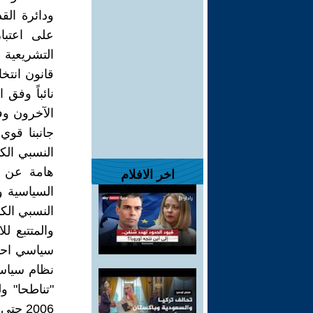
على اعتبار
جانبنا قوي
النسبي الك
هامة عن ا
اخر الافلام
السياسية و
النسبي الكا
نظام سياسي
"تناطحا" و
2006 حتى يومنا هذا.