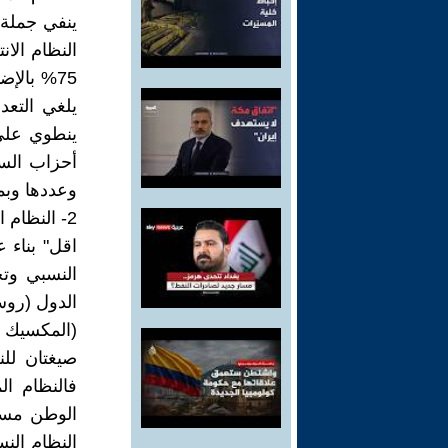
ينفي جملة 
75% بالإ
يلغي التعدد
ينطوي علي 
أحزاب السل
وعددها وبم
2- النظام
اقل" بناء ع
النسبي وت
الدول (روسي
(المكسيك –
صيغتان للن
فالنظام ال
الوطن مستو
النظام النس