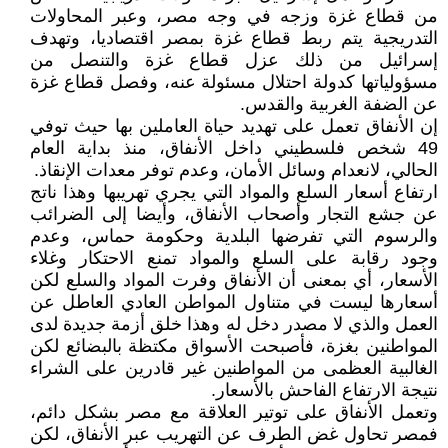
من قطاع غزة وزجه في وجه مصر، وعبر المحاولات
التدريجية يتم ربط قطاع غزة بمصر اقتصاديا، وتهدف
إسرائيل من ذلك عزل قطاع غزة والتنصل من
مسؤولياتها كدولة احتلال مسئولة عنه، وفصل قطاع غزة
عن الضفة الغربية والقدس.
إن الأنفاق تعمل على تهديد حياة العاملين بها حيث توفي
49 شخص فلسطيني داخل الأنفاق، منذ بداية العام
الحالي، لانعدام وسائل الأمان، وعدم توفر معدات الإنقاذ.
ارتفاع أسعار السلع والمواد التي يجري تهريبها وهذا ناتج
عن جشع التجار وأصحاب الأنفاق، وأيضا إلى الضرائب
والرسوم التي تفرضها البلدية وحكومة حماس، وعدم
وجود رقابة على السلع والمواد تمنع الاحتكار وغلاء
الأسعار، أي بمعنى أن الأنفاق وفرت المواد والسلع لكن
أسعارها ليست في متناول المواطن العادي العاطل عن
العمل والذي لا مصدر دخل له وهذا خلق أزمة جديدة لدى
المواطنين بغزة، فأصبحت الأسواق مكتظة بالبضائع لكن
الغالبية العظمى من المواطنين غير قادرين على الشراء
نتيجة الارتفاع الفاحش بالأسعار.
وتعمل الأنفاق على توتير العلاقة مع مصر بشكل دائم،
فمصر تحاول غض الطرف عن التهريب عبر الأنفاق، لكن