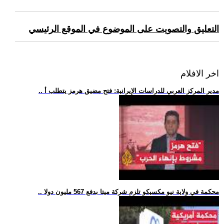
التعليق والتصويت على الموضوع في الموقع الرئيسي
اخر الافلام
.. مدير المركز العربي للدراسات الإيرانية: فتح مضيق هرمز يتطلب أ
.. محكمة في ولاية نيو مكسيكو تلزم شركة ميتا بدفع 567 مليون دولا