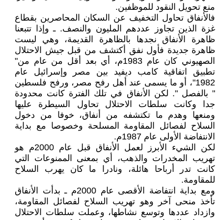
منع تحويل النقود للموظفين.
فالأنفاق تحاول التخفيف عن السكان المحاصرين بقطاع
غزة الذين تجاوز عددهم المليون والنصف. ـ وإذا تتبعنا
ظاهرة الأنفاق نجدها بالظاهرة القديمة، وهي ليست
ظاهرة جديدة فأول نفق أكتشف من قبل جيش الاحتلال
الصهيوني كان عام 1983م، أي بعد أقل من عام من"
تطبيق اتفاقية كامب ديفيد بين مصر وإسرائيل عام
1982"، أو ما يسمى عند أهل رفح مصر، ورفح فلسطين
" بالفصل ". لكن الأنفاق في تلك الفترة كانت محدودة
جدا وكانت سلطات الاحتلال تحاول السيطرة عليها
ومنعها وهدم ما تكتشفه من أنفاق، خوفا من دخول
السلاح لفصائل المقاومة المسلحة وخصوصا مع بداية
الانتفاضة الأولى عام 1987م.
لكن الشيء الأبرز لعمل الأنفاق قبل عام 2000م هو
تهريب المخدرات والذهب، أي بمعنى الممنوعات التي
كانت تدر أرباحا هائلة، ونادرا ما كان يهرب السلاح
للمقاومة.
ومع بداية انتفاضة الأقصى عام 2000م ـ بدأت الأنفاق
تأخذ منحى آخر وهو تهريب السلاح لفصائل المقاومة،
وازداد عددها وتوسع نشاطها، وعملت سلطات الاحتلال