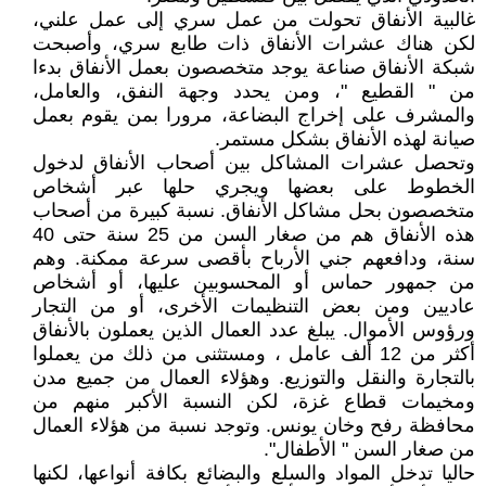
غالبية الأنفاق تحولت من عمل سري إلى عمل علني،
لكن هناك عشرات الأنفاق ذات طابع سري، وأصبحت
شبكة الأنفاق صناعة يوجد متخصصون بعمل الأنفاق بدءا
من " القطيع "، ومن يحدد وجهة النفق، والعامل،
والمشرف على إخراج البضاعة، مرورا بمن يقوم بعمل
صيانة لهذه الأنفاق بشكل مستمر.
وتحصل عشرات المشاكل بين أصحاب الأنفاق لدخول
الخطوط على بعضها ويجري حلها عبر أشخاص
متخصصون بحل مشاكل الأنفاق. نسبة كبيرة من أصحاب
هذه الأنفاق هم من صغار السن من 25 سنة حتى 40
سنة، ودافعهم جني الأرباح بأقصى سرعة ممكنة. وهم
من جمهور حماس أو المحسوبين عليها، أو أشخاص
عاديين ومن بعض التنظيمات الأخرى، أو من التجار
ورؤوس الأموال. يبلغ عدد العمال الذين يعملون بالأنفاق
أكثر من 12 ألف عامل ، ومستثنى من ذلك من يعملوا
بالتجارة والنقل والتوزيع. وهؤلاء العمال من جميع مدن
ومخيمات قطاع غزة، لكن النسبة الأكبر منهم من
محافظة رفح وخان يونس. وتوجد نسبة من هؤلاء العمال
من صغار السن " الأطفال".
حاليا تدخل المواد والسلع والبضائع بكافة أنواعها، لكنها