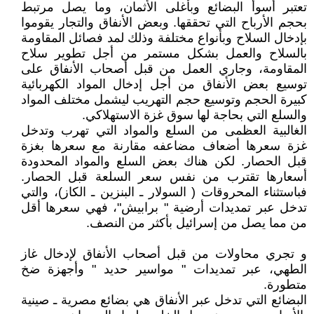
تعتبر أسوأ البضائع وبأغلى الأثمان، وما يصل مرتبط
بحجم الأرباح التي تحققها. وبعض الأنفاق والتجار يقوموا
بإدخال السلاح وبأنواع مختلفة وذلك لمد فصائل المقاومة
بالسلاح والعمل بشكل مستمر من أجل تطوير سلاح
المقاومة، وجاري العمل من قبل أصحاب الأنفاق على
توسيع بعض الأنفاق من أجل إدخال المواد الكهربائية
كبيرة الحجم وتوسيع حجم التهريب ليشمل مختلف المواد
والسلع التي بحاجة لها سوق غزة الاستهلاكي.
الغالبية العظمى من السلع والمواد التي تهرب وتدخل
غزة سعرها أضعاف مضاعفه مقارنة مع سعرها بغزة
قبل الحصار. لكن هناك بعض السلع والمواد المحدودة
أسعارها تقترب من نفس سعر السلعة قبل الحصار.
فباستثناء المحروقات ( السولار ـ البنزين ـ الكاز)، والتي
تدخل عبر تمديدات أرضية " برابيش"، فهي سعرها أقل
من مما يصل من إسرائيل بأكثر من النصف.
و تجري محاولات من قبل أصحاب الأنفاق لإدخال غاز
الطهي، عبر تمديدات " مواسير حديد " وأجهزة ضخ
متطورة.
البضائع التي تدخل عبر الأنفاق هي بضائع مصرية ـ صينية