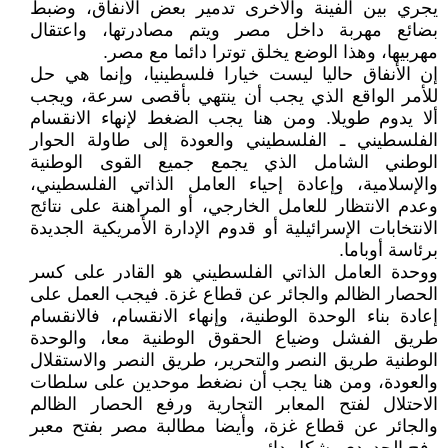
يجري بين الفينة والأخرى تدمير بعض الأنفاق، وضبط
بضائع مهربة داخل مصر ويتم مصادرتها، واعتقال
مهربيها، وهذا الوضع يخلق توترا دائما مع مصر.
إن الأنفاق حاليا ليست خيارا فلسطينيا، وإنما هي حل
للأمر الواقع الذي يجب أن ينتهي بأقصى سرعة، ويجب
ألا يدوم طويلا. ومن هنا يجب الضغط لإنهاء الانقسام
الفلسطيني ـ الفلسطيني والعودة إلى طاولة الحوار
الوطني الشامل الذي يجمع جميع القوى الوطنية
والإسلامية، وإعادة إحياء العامل الذاتي الفلسطيني،
وعدم الانتظار للعامل الخارجي، أو المراهنة على نتائج
الانتخابات الإسرائيلية أو قدوم الإدارة الأمريكية الجديدة
برئاسة أوباما.
ووحدة العامل الذاتي الفلسطيني هو القادر على كسر
الحصار الظالم والجائر عن قطاع غزة. فيجب العمل على
إعادة بناء الوحدة الوطنية، وإنهاء الانقسام، فالانقسام
طريق الفشل وضياع الحقوق الوطنية معا، والوحدة
الوطنية طريق النصر والتحرير، طريق النصر والاستقلال
والعودة، ومن هنا يجب أن نضغط موحدين على سلطات
الاحتلال لفتح المعابر التجارية ورفع الحصار الظالم
والجائر عن قطاع غزة، وأيضا مطالبة مصر بفتح معبر