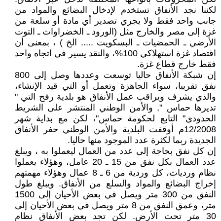
لكننا نجد الأنفاق تستخدم لإدخال البضائع والمواد من
جانب واحد فقط ولا يجري تصدير أي مادة أو سلعة من
غزة إلى مصر والخارج مثل (الورود ـ الخضراوات ـ التوت
الأرضي ـ الحمضيات ـ البسكويت ..... الخ ) ، بمعنى أن
اقتصاد غزة استهلاكي 100%، والنقد يسير في اتجاه واحد
فقط خارج قطاع غزة.
إن شبكة الأنفاق حاليا توسعت وعددها وصل إلى 800
نفق تقريبا، سواء الجاهزة وتعمل أو التي قيد الإنشاء،
والذي يشرف ويراقب عمل الأنفاق هو بلدية رفح التي "
تديرها حماس ", والأمن الوطني المنتشر على الشريط
الحدودي" التابع لحكومة حماس"، لكن مع بداية شهر
12/2008م أوقفت البلدية والأمن الوطني حفر الأنفاق
الجديدة ربما لكثرة عدد الموجود منها حاليا.
إن كل نفق بحاجة إلى عدد من العمال ليعملوا به ، ويبلغ
عدد العمال بكل نفق من 15 ـ 20 عامل، وهؤلاء يعملوا
نظام ورديات، كل وردية من 6 ـ 8 عمال وهؤلاء مهمتهم
إخراج البضائع والمواد والسلع من الأنفاق. ويبلغ طول
النفق من 300 متر ويصل في بعض الأحيان إلى 1500
متر، وعمق النفق من 8 متر ويصل في بعض الأحيان إلى
30 متر تحت الأرض. لكن تجد بعض الأنفاق نظام