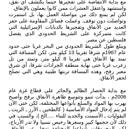
مع بداية الانتفاضة على تفجيرها حينما يكتشف أي نفق،
واستشهد واعتقل العشرات ممن كانوا يعملون بالإنفاق.
لكن لم يمنع ذلك من مواصلة العمل بها، بل استمرت
وتواصلت دون توقف. وعملت فصائل المقاومة على حفر
العديد من الأنفاق وتفجيرها بالدبابات الإسرائيلية التي
كانت متمركزة على الشريط الحدودي الذي يفصل
فلسطين عن مصر.
ويبلغ طول الشريط الحدودي من البحر غربا حتى حدود
عام 1967م شرقا تقريبا 13 كيلو متر، لكن المسافة التي
تمتد بها الأنفاق هي تقريبا 8 كيلو متر، وتمتد من تل
زعرب غربا حتى نهاية منطقة الجرادات شرقا، أي شرق
معبر رفح، وهذه المسافة تربتها طينية وهي التي تصلح
لحفر الأنفاق.
مع بداية الحصار الظالم والجائر على قطاع غزة عام
2006م ، بدأت تنمو وتتوسع ظاهرة الأنفاق برفح وأصبح
يهرب بها المواد والسلع بأنواعها المختلفة، لكن حتى الآن
لم يتم إدخال المواد الأساسية ( كالطحين ـ الأرز ـ الزيت ـ
البقوليات ـ الأسمنت والحديد للبناء .....الخ )، والسبب في
ذلك لأن حجمها كبير وسعرها رخيص نسبيا ولا تدر الأرباح،
لكن المحروقات بأنواعها المختلفة تدخل عبر الأنفاق.