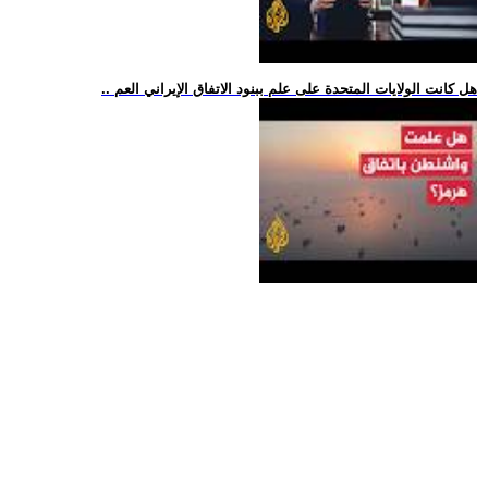
.. هل كانت الولايات المتحدة على علم ببنود الاتفاق الإيراني العم