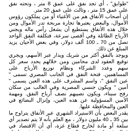
"طوابق" ، أي تجد نفق على عمق 8 متر ، وتحته نفق
على عمق 15 متر ، وثالث على عمق 20 متر.
إن أصحاب الأنفاق هم من الأغنياء أو من يملكون رؤوس
الأموال، والبعض يعتبرها تجارة مربحة تدر الأموال ومن
خلال هذه الأنفاق يستطيع أن يشغل رأس ماله ويجني
الأرباح الطائلة وفي أقصى سرعة، فتكلفة النفق الواحد
تصل من 70 ـ 100 ألف دولار، وفي بعض الأحيان يزيد
المبلغ عن ذلك.
ويوجد بالنفق أكثر من شريك ويدار عبر الأسهم، ويجري
توقيع العقود لدى محامين ومن خلالهم يحدد سعر كل
سهم وعدد الشركاء ونظام توزيع الأرباح على
المساهمين. فتحة النفق في الجانب المصري تسمى "
عين النفق "، واسم المشرف على هذه العين يسمى "
أمين " ويكون جنسي المصرية وفي الغالب من سكان
رفح سيناء، ويكون نصيبهم نصف أرباح النفق. ومهمة
الأمين المسؤولية عن هذه العين، وإنزال البضائع في
العين والمحافظة عليها.
يقدر البعض بأن الاستيراد الشهري عبر الأنفاق يتراوح ما
بين 35 ـ 40 مليون دولار ، مع العلم بأنه لا يتم تصدير أي
سلعة أو مادة لخارج قطاع غزة، أي أن الاقتصاد في