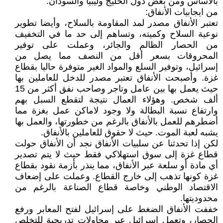
بالأساس ومن بعض دول الخليج وليبيا والسودان.
من ايجابيات الأنفاق:
تعتبر الأنفاق مصدر لمد المقاومة بالسلاح، وأيضا تطوير
نوعية السلاح وكميته، وتساهم إلى حد ما في التخفيف
من الحصار الظالم والجائر، وعملت على توفير
المحروقات بسعر أقل من النصف مما يصل من
إسرائيل، وتوفير السلع والمواد الغير متوفرة حاليا بقطاع
غزة. وأصبحت الأنفاق تعتبر مصدر للدخل للعاملين بها
حيث يعمل بها بين عامل وتاجر وصاحب نفق أكثر من 15
ألف شخص. وهؤلاء العمال نتيجة لتقطع السبل بهم
وارتفاع نسبة البطالة ولا وجود لاماكن عمل بغزة مما
أضطرهم للعمل بالأنفاق بالرغم من خطورتها، والعمل بها
يشبه لعبة الموت. حيث لا حقوق للعاملين بالأنفاق.
لكن إذا تحدثنا عن سلبيات الأنفاق نجد أن الأنفاق حولت
قطاع غزة إلى سوق استهلاكي فقط حيث لا يتم تصدير
أي مادة أو سلعة عبر الأنفاق، مما ينذر بأزمة نقود بقطاع
غزة كونها تذهب إلى خارج القطاع. وعملت على إضعاف
الاقتصاد الوطني وخاصة قطاع الصناعة بالرغم من
محدوديتها.
خففت الأنفاق الضغط على إسرائيل لفتح المعابر ورفع
الحصار، وتعمل إسرائيل عبر محاولات تدريجية للتخلص