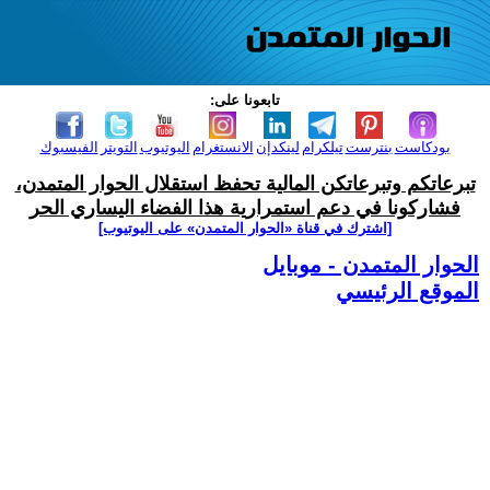
تابعونا على:
بودكاست
بنترست
تيلكرام
لينكدإن
الانستغرام
اليوتيوب
التويتر
الفيسبوك
تبرعاتكم وتبرعاتكن المالية تحفظ استقلال الحوار المتمدن،
فشاركونا في دعم استمرارية هذا الفضاء اليساري الحر
[اشترك في قناة ‫«الحوار المتمدن» على اليوتيوب]
الحوار المتمدن - موبايل
الموقع الرئيسي