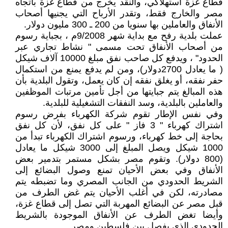
قطاع غزة استهلاكي، والنقد يخرج من قطاع غزة باتجاه
مصر والخارج فقط، وتقدر الأرباح التي يجنيها أصحاب
الأنفاق والعاملين بها سنويا من 200 ـ 300 مليون دولار.
عملت بلدية رفح مع بداية شهر 9/2008م ، بجباية رسوم
من أصحاب الأنفاق تحت مسمى " نشاط تجاري عبر
الحدود" ، ويدفع كل صاحب نفق مبلغ 10000 آلاف شيكل
( ما يعادل 2700دولار)، ومن لم يدفع يمنع من استكمال
حفر نفقه، أو يغلق نفقه إن كان يعمل، وتقول البلدية بأن
هذه المبالغ يتم جبايتها من أجل تأمين مرتبات الموظفين
والعاملين بالبلدية، وسد النفقات التشغيلية للبلدية.
وفي نفس الإطار تقوم شركة الكهرباء بفرض رسوم
اشتراك كهرباء " 3 فاز " على كل نفق، لأن كل نفق
بحاجة إلى خط كهرباء، ورسوم اشتراك الكهرباء تبدأ من
1000 شيكل ويصل المبلغ إلى 3000 شيكل ما يعادل
(800 دولار). وتقوم مصر بشكل مستمر بتدمير بعض
الأنفاق وفي بعض الأحيان تمنع وصول البضائع إلى
الشريط الحدودي من الجانب المصري وما تضبطه يتم
مصادرته، لكن في أغلب الأحيان يتم غض الطرف من
قبل مصر عن البضائع المهربة التي تصل إلى قطاع غزة،
وأيضا تغض الطرف عن الأنفاق الموجودة بالشريط
الحدودي الذي يفصل بين فلسطين ومصر.