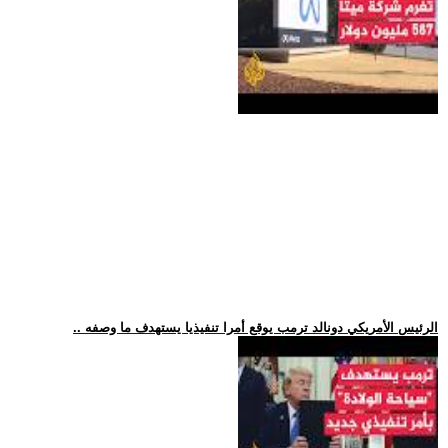
.. الرئيس الأمريكي دونالد ترمب يوقع أمرا تنفيذيا يستهدف ما وصفه