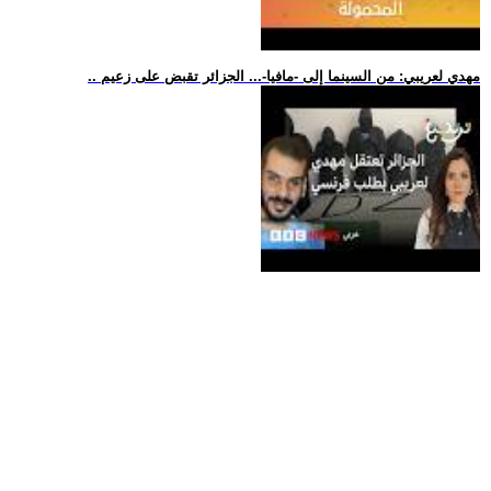
.. مهدي لعريبي: من السينما إلى -مافيا-... الجزائر تقبض على زعيم