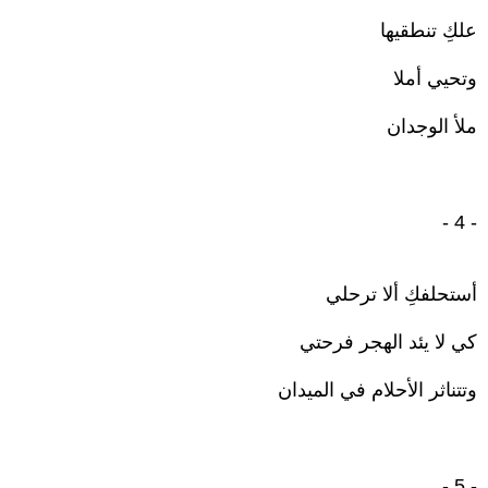
علكِ تنطقيها
وتحيي أملا
ملأ الوجدان
- 4 -
أستحلفكِ ألا ترحلي
كي لا يئد الهجر فرحتي
وتتناثر الأحلام في الميدان
- 5 -