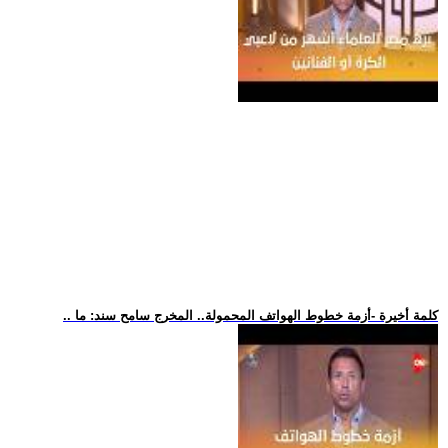
.. كلمة أخيرة -أزمة خطوط الهواتف المحمولة.. المخرج سامح سند: ما