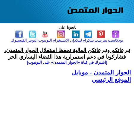
تابعونا على:
بودكاست
بنترست
تيلكرام
لينكدإن
الانستغرام
اليوتيوب
التويتر
الفيسبوك
تبرعاتكم وتبرعاتكن المالية تحفظ استقلال الحوار المتمدن،
فشاركونا في دعم استمرارية هذا الفضاء اليساري الحر
[اشترك في قناة ‫«الحوار المتمدن» على اليوتيوب]
الحوار المتمدن - موبايل
الموقع الرئيسي