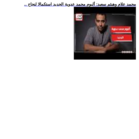
.. محمد علام وهيثم سعيد: ألبوم محمد عدوية الجديد استكمالا لنجاح