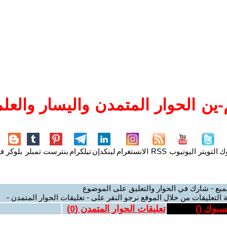
ين الحوار المتمدن واليسار والعلم
وك
التويتر
اليوتيوب
RSS
الانستغرام
لينكدإن
تيلكرام
بنترست
تمبلر
بلوكر
فل
ميع - شارك في الحوار والتعليق على الموضوع
 التعليقات من خلال الموقع نرجو النقر على - تعليقات الحوار المتمدن -
يسبوك (
)
تعليقات الحوار المتمدن (
0
)