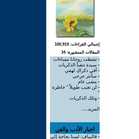
إجمالي القراءات: 100,919
المقالات المنشورة: 34
-
تشظت روحانا مساءات
-
سيدة تتفيأ الذكريات
-
أفي ذكراكِ لهفي
-
سأنثر جرحي
-
مضى عام
-
لن تغيب طويلاْ ’’ خاطرة
’’
-
وتلك الذكريات
المزيد.....
اخبار الأدب والفن
-
قاليباف: لسنا بحاجة إلى