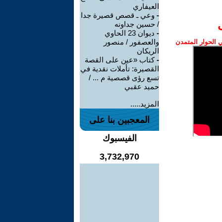
العيفاري
-
وعي ـ قصص قصيرة جدا
/ حسين جداونه
-
ديوان 23 الحاوي
والعصفور / منصور
الحوار المتمدن
الريكان
-
كتاب «عين على القصة
القصيرة: تأملات نقدية في
تسع رؤى قصصية م ... /
حميد عقبي
المزيد.....
المعجبين بنا على
الفيسبوك
3,732,970