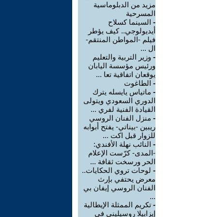
مزيد من الدبلوماسية
المسرحية
-
السينما كسلاح
أيديولوجي.. كيف يؤطر
فيلم -المواطن المنتقم-
ال ...
-
وزير التربية والتعليم
ورئيس مؤسسة اليابان
يوقعان اتفاقية تعا ...
-
الطاغوت
-
ماتياس يايسله يترك
الدوري السعودي ويتولى
القيادة الفنية لفري ...
-
منزل الفنان الروسي
ريبين -بيناتي- يفتح أبوابه
للزوار قبل اكت ...
-
النائب نهلة الأفندي:
-المدى- كرّست الإعلام
الحر ورسخت ثقافة ...
-
لوحات تروي الحكايات..
معرض يحتفي بإرث
الفنان الروسي إيفان بي
...
-
تكريم الممثلة الإيطالية
إيزابيلا روسيليني في