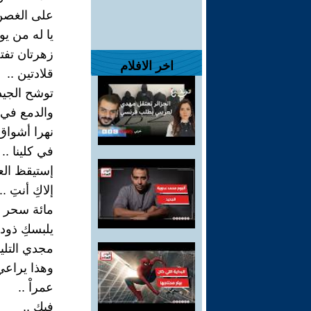
على الغصن 
يا له من ي
زهرتان تفتح
اخر الافلام
قلادتين ..
توشح الجيد
والدمع في م
نهرا أشواق
في كلينا ..
إستيقظ الع
إلاكِ أنتِ ..
مائة سحر .
يلبسكِ ذوداْ
مجدي التلي
وهذا يراعي
عمراْ ..
فيكِ ..