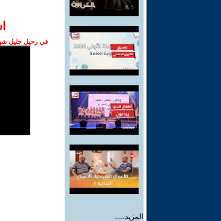
ا‫
في رحيل جليل شهبا
المزيد.....