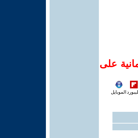
انية على
يبورد
الموبايل