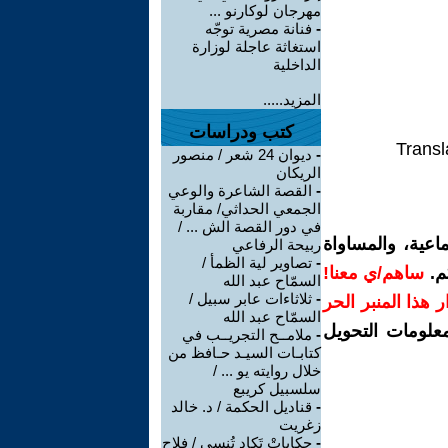
مهرجان لوكارنو ...
-
فنانة مصرية توجّه
استغاثة عاجلة لوزارة
الداخلية
المزيد.....
كتب ودراسات
Transl
-
ديوان 24 شعر / منصور
الريكان
-
القصة الشاعرة والوعي
الجمعي الحداثي/ مقاربة
في دور القصة الش ... /
اعية، والمساواة
ربيحة الرفاعي
-
تصاوير لية الظمأ /
م.
ساهم/ي معنا!
السمّاح عبد الله
-
ثلاثاءات عابر سبيل /
رار هذا المنبر الحر
السمّاح عبد الله
معلومات التحويل
-
ملامــح التجريــب في
كتابـات السيـد حـافظ من
خلال روايته يو ... /
سلسبيل كريبع
-
قناديل الحكمة / د. خالد
زغريت
-
حكاياتْ تَكاد تُنسى / فلاح