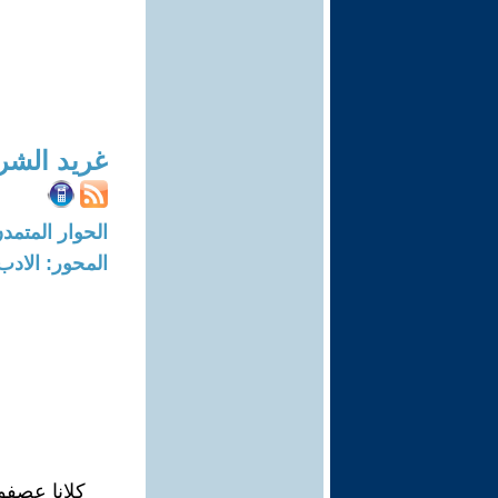
غريد الشر
الحوار المتمدن-العدد: 2749 - 09
المحور: الادب
كلانا عصفو