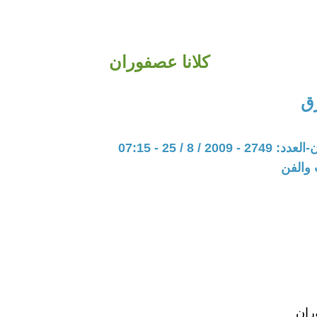
كلانا عصفوران
ق
20 / 8 / 25 - 07:15
 والفن
ران