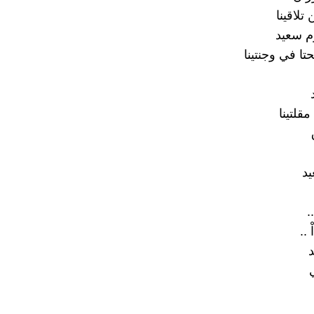
تلاقينا
وم سعيد
تا في وجنتينا
قلتينا
يد
.
 ..
د