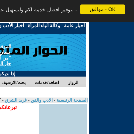
موافق - OK
لتوفير افضل خدمة لكم ولتسهيل عملي
أخبار عامة
-
وكالة أنباء المرأة
-
اخبار الأدب و
الموقع
يسارية
"من أج
حاز ال
إذا لديك
الزوار
اضافة/خدمات
بحث/الارشيف
الصفحة الرئيسية
-
الادب والفن
-
غريد الشرق
- 
تبرعاتكم