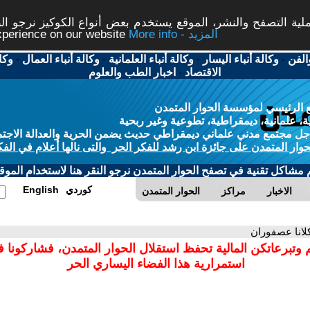
ة التصفح والنشر، الموقع يستخدم بعض أنواع الكوكيز نرجو النق
More info - المزيد
experience on our website
الفن
-
وكالة أنباء اليسار
-
وكالة أنباء العلمانية
-
وكالة أنباء العمال
-
وكا
الاقتصاد
-
اخبار الطب والعلوم
 الرئيسي لمؤسسة الحوار المتمدن
، علمانية، ديمقراطية، تطوعية وغير ربحية
ل مجتمع مدني علماني ديمقراطي حديث يضمن الحرية والعدالة الاجتم
حوار المتمدن على جائزة ابن رشد للفكر الحر والتى نالها أعلام في الفك
م مشاكل تقنية في تصفح الحوار المتمدن نرجو النقر هنا لاستخدام الموقع
كوردي
English
الاخبار
مراكز
الحوار المتمدن
كلانا عصفوران
 وتبرعاتكن المالية تحفظ استقلال الحوار المتمدن، فشاركونا 
استمرارية هذا الفضاء اليساري الحر