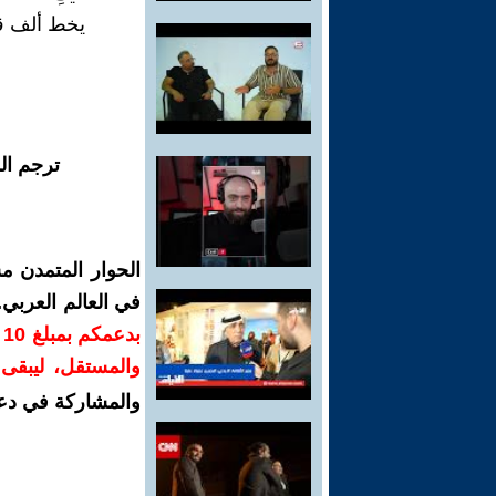
يخط ألف ق
ترجم ال
الحوار المتمدن م
في العالم العربي
ب
والمستقل، ليبقى ص
والمشاركة في دع