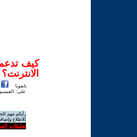
كيف تدعم-
الانترنت؟
تابعونا
على:
الفيسب
رأيكم مهم للج
للاطلاع وإضافة
تعليقات الف