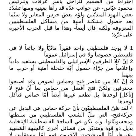
احتراماً من الصميم للراحل ياسر عرفات وللرئيس
محمود عبّاس- عن جوانب عدّة قد رآها بعينيه ومنها تشدّد
بعض اليهود المتديّنين ولؤم بعض حرس المعابر ولا سيّما
بعد حصول مشكلة أمنية من مشاكل الفلسطينيين
المعروفة ولكنه قال أيضاً- وهذا ما قبل الحرب الأخيرة
على غزّة:
1 لا يوجد فلسطيني واحد فقيراً مادّيّاً ولا جائعاً لا في
فلسطين خصوصاً ولا في إسرائيل عموماً
2 إنّ كلا الطرفين الإسرائيلي والفلسطيني يستفيد مادياً
وإعلامياً من جرّاء حصول أيّة خلخلة أمنية أو حرب ما
بينهما
3 إنّ كلا من عناصر فتح وحماس لصوص وقد أصبحوا
محترفين ولكنّ فتح أفضل من حماس بما أنّ فتح لا
[تأكل] لوحدها بل تطعم غيرها أيضاً أمّا حماس فتأكل
لوحدها
4 لقد ظنّ الفلسطينيّون بأنّ حركة حماس هي البديل عن
حركةفتح- التي ملّّ الشعب الفلسطيني من سلطتها
ومحسوبيّاتها- ولم يكن في الساحة الفلسطينية الإنتخابية
بديل ذو قوة ومتديّن من فصائل أخرى كالجبهة الشعبية
وغيرها، أمّا المرشحون الآخرون فهم إمّا مستقلون لا