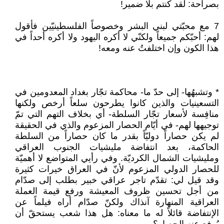
بصراحة: لقد كنتم بلا ضمير!
7 مع محبّتي لبني البشر وخصوصاً الفلسطينيّين فأقول
لهم: أحبّكم جميعاً ولكنّي لا أكره اليهود ولا أكره أحداً في
هذا الكون وإن اختلفتُ عنه ومعه!
* وتشبهُها- إلى حدّ ما- محاكمة تجّار بغداد المعدومين في
التسعينيات والذين كانوا يطرحون سلعاً أرخص ولكنها
منافِسة لأسعار تجّار السلطة- أي بخلاف التهم التي تمّ
توجيهها لهم- في أيّام الحصار المزعوم والذي في الحقيقة
لم يكن حصاراً دوليّاً بقدر ما كان حصاراً من السلطة
الحاكمة، بعد انتفاضة مليشيات الجنوب العراقي
ومليشيات الشمال الكرديّة. وفي رأيي المتواضع لا أهميّة
للحصار الدولي المزعوم لأنّ في العراق خيرات كثيرة
وقد قيل لي: تقدّم تاجر عراقي خبير بطلب إلى صدّام
من أجل تحسين ظروف المعيشة ورفع قيمة العملة
العراقية المنهارة آنذاك ولكنّ صدّام أراه فيلماً عن
الإنتفاضة قائلاً له ما معناه: هل هذا شعب يستحقّ أن