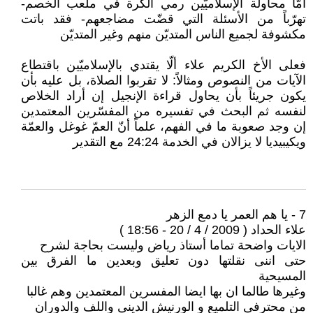
أمّا محاولة الإسلاميّين رمي الكرة في ملعب الخصم-
تهرّباً من الأسئلة التي قضّت مضاجعهم- فقد باتت
مكشوفة لجميع الناس المتديّن منهم وغير المتديّن
فعلى الأخ الكريم علاء ألّا يقتدي بالإسلاميّين باقتطاع
الآيات من النصوص ومثالاً: لا تقربوا الصلاة، بل عليه بأن
يكون جريئاً بأن يحاول قراءة الإنجيل إن أراد الخلاص
لنفسه ثم البحث في تفسيره من المفسّرين المعتمدين
إن وجد صعوبة ما في الفهم، علماً أنّ العمّ غوغل والعمّة
ويكيبيديا لا يزالان في الخدمة 24:24 مع التقدير
7 - يا هم العمر يا دمع الزهر
علاء الحداد ( 2009 / 4 / 20 - 18:56 )
الايات واضحة تماما أستاذ رياض وليست بحاجة لشرح
حتى اننى نقلتها دون تعليق وبعدين ما الفرق بين
المسيحية
وغيرها طالما ان بها ايضا المفسرين المعتمدين وهم غالبا
من محترفى التلميع و الورنيش الدينى واللف والدوران