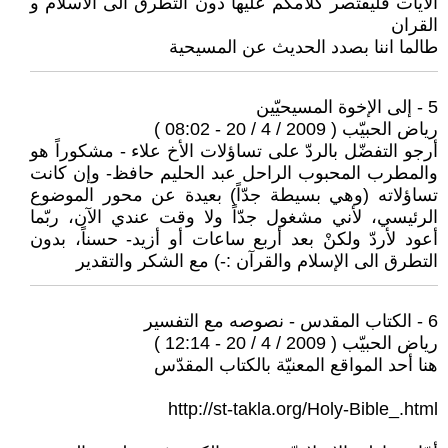
الايات فليقتصر كلامكم عليها دون التطرق الى الاسلام و
القران
طالما اننا بصدد الحديث عن المسيحية
5 - إلى الإخوة المسيحيّين
رياض الحبيّب ( 2009 / 4 / 20 - 08:02 )
أرجو التفضّل بالردّ على تساؤلات الأخ علاء - مشكوراً هو
والمطرب المحبوب الراحل عبد الحليم حافظ- وإن كانت
تساؤلاته (وهي بسيطة جدّاً) بعيدة عن محور الموضوع
الرئيسي، لأني مشغول جدّاً ولا وقت عندي الآن، ربّما
أعود لأردّ ولكنْ بعد أربع ساعات أو أزيد- حسناً، بدون
التطرق الى الإسلام والقرآن :-) مع الشكر والتقدير
6 - الكتاب المقدس - نصوصه مع التفسير
رياض الحبيّب ( 2009 / 4 / 20 - 12:14 )
هنا أحد المواقع المعنيّة بالكتاب المقدّس
http://st-takla.org/Holy-Bible_.html