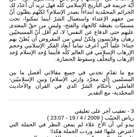
أيّة جريمة في التأريخ الإسلامي كلّه فهل تريد أن أعدّد لك
الجرائم المحمّدية ابتداءاً بصدر الإسلام؟ لكنّهم يظنّون أنّ
من حقهم الإعتداء واستعمال الشرّ أينما تمكنوا- تحت
مسميّات بغيظة كالجهاد والفتح- وليس من حقّ المعتدى
عليهم حتى الدفاع عن النفس! لا، لم أقل أنّ المسيحيّين
رهبان وقدّيسون ولكنْ ليس من المفروض أن يُظنّ بهم
جبناء! علماً أنّي أعرف تماماً أبعاد الفكر الإسلامي وحجم
الإرهاب الإسلامي في العالم كلّه فأينما وُجد الإسلام وُجد
الإرهاب والتخلّف وسقوط الحضارة.
مع ما تقدّم تجدني في جميع مقالاتي أفصل ما بين
المسلمين (أي مجرّد وارثي الإسلام) وبين الإسلاميّين-
العاملين بأحكام الشرّ الذي في القرآن والأحاديث
المحمّدية- مع التقدير
3 - تعقيب آخر على تعليقي
رياض الحبيّب ( 2009 / 4 / 19 - 23:07 )
يبدو لي أن الأخ علاء لم يمعن النظر في الجملة التي
اعترض عليها! فقد وردت الجملة هكذا: