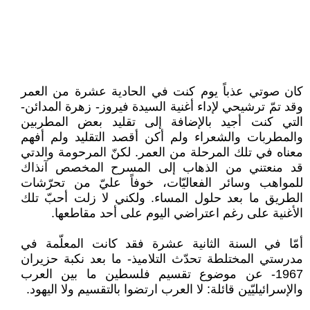
كان صوتي عذباً يوم كنت في الحادية عشرة من العمر
وقد تمّ ترشيحي لإداء أغنية السيدة فيروز- زهرة المدائن-
التي كنت أجيد بالإضافة إلى تقليد بعض المطربين
والمطربات والشعراء ولم أكن أقصد التقليد ولم أفهم
معناه في تلك المرحلة من العمر. لكنّ المرحومة والدتي
قد منعتني من الذهاب إلى المسرح المخصص آنذاك
للمواهب وسائر الفعاليّات، خوفاً عليّ من تحرّشات
الطريق ما بعد حلول المساء. ولكني لا زلت أحبّ تلك
الأغنية على رغم اعتراضي اليوم على أحد مقاطعها.
أمّا في السنة الثانية عشرة فقد كانت المعلّمة في
مدرستي المختلطة تحدّث التلاميذ- ما بعد نكبة حزيران
1967- عن موضوع تقسيم فلسطين ما بين العرب
والإسرائيليّين قائلة: لا العرب ارتضوا بالتقسيم ولا اليهود.