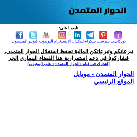
تابعونا على:
بودكاست
بنترست
تيلكرام
لينكدإن
الانستغرام
اليوتيوب
التويتر
الفيسبوك
تبرعاتكم وتبرعاتكن المالية تحفظ استقلال الحوار المتمدن،
فشاركونا في دعم استمرارية هذا الفضاء اليساري الحر
[اشترك في قناة ‫«الحوار المتمدن» على اليوتيوب]
الحوار المتمدن - موبايل
الموقع الرئيسي