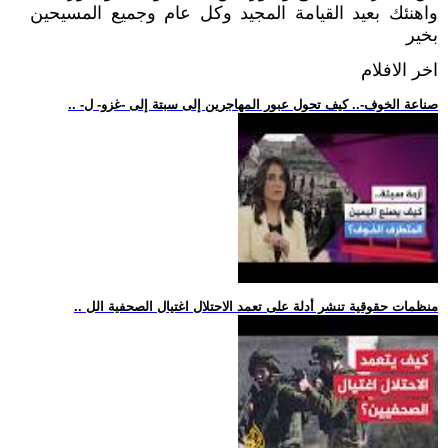
واهنئك بعيد القيامة المجيد وكل عام وجميع المسيحين
بخير
اخر الافلام
.. -صناعة الخوف-.. كيف تحول عبور المهاجرين إلى سبتة إلى -غزو- ل
.. منظمات حقوقية تنشر أدلة على تعمد الاحتلال اغتيال الصحفية الل