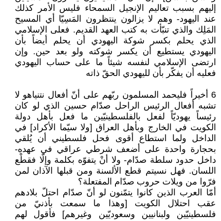
إليهم بسبب تعاليم الإنجيل السمحاء فليس الأمر كذلك
عند اليهود- وهم لا يزالون ينتظرون المَسِيّا أي المسيح
المَلِك والذي تنبّأت به كتب العهد القديم. فعلى الإسلامي
الذي يحلم بكسر شوكة اليهودي أن يحلم أيضاً بأن
اليهودي يستطيع أن يكسر شوكته ولو بعد حين. وإن
ارتضى الإسلامي لنفسه شيئاً ما على حساب اليهودي
فعليه أن يفكّر بأن لليهودي الحقّ ذاته
6 أخيراً فليحمد المسلمون ربّهم على أنّ أفعال نتنياهو لا
تشبه أفعال الرئيس الراحل صدّام حسين الذي لو كان
رئيساً يهوديّاً لفعل بالفلسطينيّين ما فعل بأهل دولة
الكويت في الخارج وبأهل العراق [ولا سيّما الأكراد] في
الداخل ولما استطاع أقوى فحل فلسطيني أن يُلقي
بحجارة واحدة على أضعف شرطي عراقي في عهده-
داخل حدود سلطة صدّام- ولا أنْ يتفوّه بكلمة وإلّا فقطْع
اللسان. فهل نسيتم قطع الألسنة ومن قبلها الآذان لمن
فرّوا من ويلات حروب صدّام المفتعلة؟
أمّا العرب الذين كانوا يتمّنون لو أنّ صدّام احتلّ بلادهم
عقب احتلال الكويت [وهذا ما سمعت بأذنيّ من
فلسطينيّين ولبنانيين وسعوديّين وغيرهم] فأقول لهم