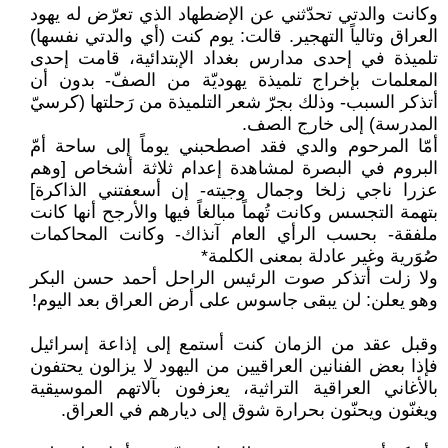
وكانت والدتي تحدّثني عن الإضطهاد الذي تعرّض له يهود
العراق وتالياً التهجير. قالت: يوم كنت (أي والدتي نفسها)
تلميذة في إحدى مدارس بغداد الإبتدائية، قامت إحدى
المعلمات بإخراج تلميذة يهوديّة من الصفّ- بدون أن
أتذكر السبب- وذلك بجرّ شعر التلميذة من رَحلتها (كرسيّ
المدرسة) إلى خارج الصف.
أمّا المرحوم والدي فقد اصطحبني يوماً إلى ساحة أمّ
البروم في البصرة لمشاهدة إعدام ثلاثة أشخاص [وهم
عزرا ناجي زلخا وجمال وجيته- إن أسعفتني الذاكرة]
بتهمة التجسس وكانت تُهماً مبالغاً فيها والأرجح أنها كانت
ملفقة- بحسب الرأي العام آنذاك- وكانت المحاكمات
صُوَرية وغير عادلة بمعنى الكلمة*
ولا زلت أتذكر صوت الرئيس الراحل أحمد حسن البكر
وهو يعلن: لن يبقى جاسوس على أرض العراق بعد اليوم!
وقبل عقد من الزمان كنت أستمع إلى إذاعة إسرائيل
فإذا بعض الفنانين العراقيين من اليهود لا يزالون يحتفون
بالأغاني العراقية التراثية، يعزفون بآلاتهم الموسيقية
ويغنّون ويحنّون بحرارة شوق إلى ديارهم في العراق.