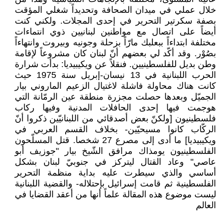
خلال عملي في ميدان الصحافة وتحديداً شغلي المؤقت
بصفة سكرتير التحرير في إحدى المجلات. ولكني كنت
أيضاً على اتصال مع مواطنين لبنانيين ذوي انتماءات
مختلفة ابتداءاً ببعلبك مارّاً بزحلة وجونيه وبيروت وانتهاءاً
بصُوْر. وقد أكّد لي بعضهم أنّ لبنان كان مشروعاً لإقامة
وطن بديل للفلسطينيين. فنقلاً عن ويكيبيديا: بدأت شرارة
الحرب اللبنانية في 13 نيسان-إبريل سنة 1975 حيث
كانت هناك محاولة فاشلة لاغتيال الزعيم الماروني بيار
الجميّل وبعدها حصلت مجزرة منطقة عين الرمّانة التي
هوجمت فيها إحدى الحافلات المدنية وفيها ركاب
فلسطينيون [ولكنّ بعض أصدقائي من اللبنانيّين ذكروا أنّ
الركّاب كانوا مسيحيّين- بخلاف القسم العربي في
ويكيبيديا] ما أدى إلى مصرع 27 شخصا. قتل المسلّحون
الفلسطينيون يومذاك مرافق الشّيخ بيار "جوزيف أبو
عاصي" وعاد القتال ليتركز في جنوبيّ لبنان بشكل
أساسي والذي سيطرت عليه بداية منظمة التحرير
الفلسطينية ثم قامت إسرائيل بإحتلاله- والقضية اللبنانية
ليست موضوع هذه المقالة علماً أنها من أعقد القضايا في
العالم