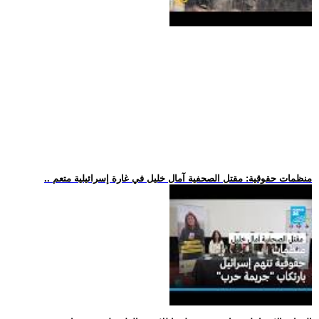
.. منظمات حقوقية: مقتل الصحفية آمال خليل في غارة إسرائيلية متعم