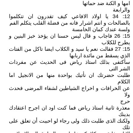
امها و الكنة ضد حماتها
والرابعة
12: 34 يا اولاد الافاعي كيف تقدرون ان تتكلموا
بالصالحات و انتم اشرار فانه من فضلة القلب يتكلم الفم
ولسة عندك كمان الخامسة
15: 26 فاجاب و قال ليس حسنا ان يؤخذ خبز البنين و
يطرح للكلاب
15: 27 فقالت نعم يا سيد و الكلاب ايضا تاكل من الفتات
الذي يسقط من مائدة اربابها
سأكتفى بذلك استاذ رياض فى الحديث عن مفردات
الشر التى
طلبت حضرتك ان نأتيك بواحدة منها من الانجيل اما
الكلام
عن الخرافات و اخراج الشياطين لشفاء المرضى فحدث
ولا
حرج
معذرة ثانية استاذ رياض فما كنت اود ان اجرح اعتقادك
بدينك
ولكنك الذى طلبت ذلك ولى رجاء لو احببت أن تعلق على
تلك