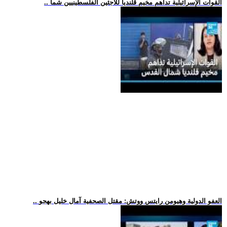
.. القوات الإسرائيلية تداهم مخيم قلنديا للاجئين الفلسطينيين شما
.. العفو الدولية وهيومن رايتس ووتش: مقتل الصحفية آمال خليل بهجو