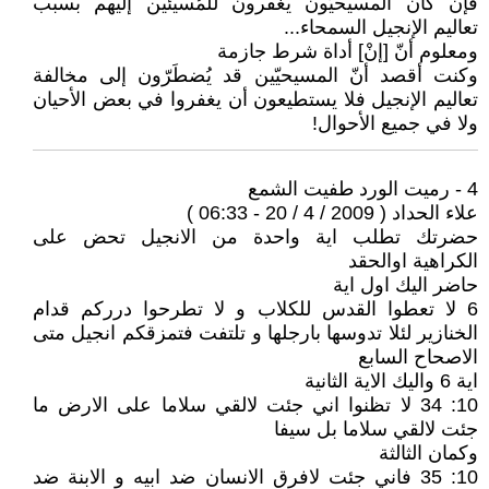
فإن كان المسيحيّون يغفرون للمُسيئين إليهم بسبب
تعاليم الإنجيل السمحاء...
ومعلوم أنّ [إنْ] أداة شرط جازمة
وكنت أقصد أنّ المسيحيّين قد يُضطَرّون إلى مخالفة
تعاليم الإنجيل فلا يستطيعون أن يغفروا في بعض الأحيان
ولا في جميع الأحوال!
4 - رميت الورد طفيت الشمع
علاء الحداد ( 2009 / 4 / 20 - 06:33 )
حضرتك تطلب اية واحدة من الانجيل تحض على
الكراهية اوالحقد
حاضر اليك اول اية
6 لا تعطوا القدس للكلاب و لا تطرحوا درركم قدام
الخنازير لئلا تدوسها بارجلها و تلتفت فتمزقكم انجيل متى
الاصحاح السابع
اية 6 واليك الاية الثانية
10: 34 لا تظنوا اني جئت لالقي سلاما على الارض ما
جئت لالقي سلاما بل سيفا
وكمان الثالثة
10: 35 فاني جئت لافرق الانسان ضد ابيه و الابنة ضد