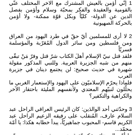
1 إنّي أؤمن بالعيش المشترك مع الاخر المختلف عنّي
بالقومية والعقيدة والفكر بمحبّة وسلام وأؤمن بفصل
الدين عن الدولة- كليّاً وبكل قوّة ممكنة- ولا أؤمن
بالحركة الصهيونية
2 لا أرى للمسلمين أيّ حقّ في طرد اليهود من العراق
ومن فلسطين ومن سائر الدول المُعَرّبة والمؤسلمة
قسريّاً
فلقد قتل نبيّ الإسلام أهلَ الكتاب شرّ قتل وفرّ مَنْ تبقّى
منهم من شبه الجزيرة العربية. وللنبي المذكور مقولة
شهيرة في حديث صحيح: لن يجتمع دينان في جزيرة
العرب
فلماذا يحرّم الإسلاميّون على اليهود والإستعمار الغربي ما
يحلّلون لنبيّهم المعتدي ولأنفسهم المليئة باحتقار الآخر
والكراهية والتكفير؟
3 وحدّثني أحد الوالدَين: كان الرئيس العراقي الراحل عبد
السلام عارف، المُنقلب على رفيقه الزعيم الراحل عبد
الكريم قاسم- المحبوب جماهيريّاً، يبدأ خطابه هكذا: يا أمّة
محمّد...