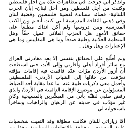
وأتذكر أني خرجت في مظاهرات عدّة من أجل فلسطين
وكتبت من أجل فلسطين ومن أجل لبنان- إباّن الحرب
اللبنانية- قصائد مساندة لقضية فلسطين وقضية لبنان
وفي ذهني الثقافة المدرسية التي كنت أتعلم من الكتب
المدرسية ومن دروسها ولم أكن آنذاك مطّلعاً على
حقائق الأمور هل الحزب الفلاني عميل حقّاً وهل
المنظمة العلّانية وطنية صدقاً وما هي المقاييس وما هي
الإعتبارات وهل وهل...
ولم أطّلع على الحقائق بنفسي إلا بعد مغادرتي العراق
مع سائر أفراد أهلي وأقاربي وإلى الأبد، حتى استطعت
أن أزور الأردن مرّات عدّة فأقمت فيه إقامات مؤقتة
تعرّفت من خلالها إلى الشباب الأردني- الفلسطيني
وأحمل معي ذكريات طيبة عنه، ما عدا مقابة أحد الضباط
المسؤولين عن موضوع الإقامة الدائمية في الأردنّ والذي
رفض طلبي لظنّه بأني من المبشِّرين بالمسيحية وكان
غير مؤدّب في حديثه عن الرهبان والراهبات وساخراً
باستجوابه لي.
أمّا زياراتي للبنان فكانت مطوّلة وقد التقيت شخصيات
عالية المستوى، مختلفة بالإتجاهات السياسية وهذا من