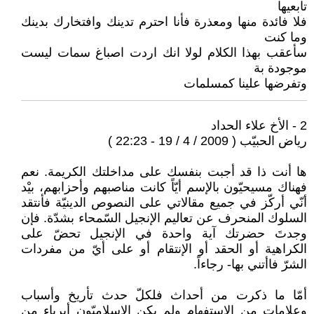
تابعيها
فلا فائدة منها ومعذرة فأنا احترم تدينك وافتخارك بدينك
وما كنت
سأعقب بهذا الكلام لولا انك اردت اصباغ سمات ليست
موجودة بة
وتفرضها علينا كمسلمات
2 - الأخ علاء الحداد
رياض الحبيّب ( 2009 / 4 / 19 - 22:23 )
ها أنت ذا قد أجبت بنفسك على مداخلتك الكريمة. نعم
فهناك مسيحيّون بالإسم أيّاً كانت مناصبهم وأحزابهم، بيْد
أنّي أركّز في جميع مقالاتي على النصوص الدينيّة فأنتقد
السلوك المنحرف عن تعاليم الإنجيل السّمحاء بشدّة. فإن
وجدتَ حضرتك آية واحدة في الإنجيل تحضّ على
الكراهية أو الحقد أو الإنتقام أو على أيّ من مفردات
الشرّ فاأتني بها- رجاءاً.
أمّا ما ذكرت من أحداث فلكلّ حدث تأريخ وأسباب
وعلامات من الإستفهام ولم يكن الإسلاميّون أبرياء من