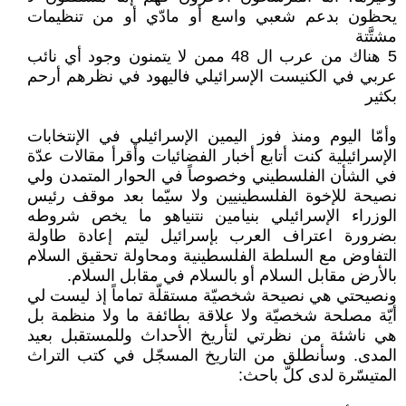
يحظون بدعم شعبي واسع أو مادّي أو من تنظيمات
مشتَّتة
5 هناك من عرب ال 48 ممن لا يتمنون وجود أي نائب
عربي في الكنيست الإسرائيلي فاليهود في نظرهم أرحم
بكثير
وأمّا اليوم ومنذ فوز اليمين الإسرائيلي في الإنتخابات
الإسرائيلية كنت أتابع أخبار الفضائيات وأقرأ مقالات عدّة
في الشأن الفلسطيني وخصوصاً في الحوار المتمدن ولي
نصيحة للإخوة الفلسطينيين ولا سيّما بعد موقف رئيس
الوزراء الإسرائيلي بنيامين نتنياهو ما يخص شروطه
بضرورة اعتراف العرب بإسرائيل ليتم إعادة طاولة
التفاوض مع السلطة الفلسطينية ومحاولة تحقيق السلام
بالأرض مقابل السلام أو بالسلام في مقابل السلام.
ونصيحتي هي نصيحة شخصيّة مستقلّة تماماً إذ ليست لي
أيّة مصلحة شخصيّة ولا علاقة بطائفة ما ولا منظمة بل
هي ناشئة من نظرتي لتأريخ الأحداث وللمستقبل بعيد
المدى. وسأنطلق من التاريخ المسجّل في كتب التراث
المتيسّرة لدى كلّ باحث: