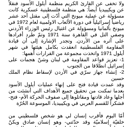
ولا تخفى عن القارئ الكريم منظمة أيلول الأسود فنقلاً
عن ويكيبيديا أيضاً: هي منظمة فلسطينية عسكرية كانت
مسؤولة عن عملية ميونخ التي أدّت إلى مقتل أحد عشر
رياضياً إسرائيلياً في دورة الألعاب الاولمبية لعام 1972 في
ميونخ بألمانيا ومسؤولة عن اغتيال رئيس الوزراء الأردني
وصفي التل في القاهرة سنة 1971 وتمّ طرد أفرادها
على أثره من الأردن. وتجدر الإشارة إلى أن قيادة
المقاومة الفلسطينية انعقدت بكامل هيئتها في شهر
أيلول 1971 واتخذت مجموعة من القرارات أهمها:
1- تعزيز قواعد المقاومة في لبنان وشنّ هجمات على
إسرائيل انطلاقا من الجنوب
2- إنشاء جهاز سرّي في الأردن لإسقاط نظام الملك
حسين
وقد عمدت قيادة فتح على إنهاء عمليات أيلول الأسود
بعدما تمكنت من تحقيق جميع الأهداف التي أنشئت من
أجلها وعاد قادتها ومقاتلوها إلى صفوف الحركة الأم- فتح-
فشكراً للقسم العربي في ويكيبيديا، الموسوعة الحُرّة
أمّا اليوم فأقرب إنسان لي هو شخص فلسطيني من
خلفيّة إسلاميّة وقد حدّثني- وهو إنسان صادق ويكنّ