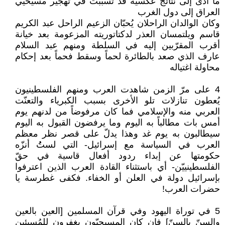
ما أدّى إلى نتائج عكسيّة قد تسببت في تهجير مسيحيّي
العراق إلى دول الغرب
وكان الوالدان الراحلان يُحبّان الزعيم الراحل عبد الكريم
قاسم ويلتمسان العذر لدكتاتوريته المزعومة بعد خيانة
أقرب المقرّبين إليه في السلطة ومنهم عبد السلام
عارف الذي صعد بالطائرة لحماً وسقط فحماً بعد إحكام
محاولة اغتياله
4 على مرّ الزمن شاهدت العرب ومنهم الفلسطينيون
يُعطون تنازلات تلو الأخرى بسبب الكبرياء والتعنّت
العربي منه والإسلامي فما كان مرفوضاً من لدنهم يوم
أمس بات مطالباً به اليوم وما يرفضون القبول به اليوم
سيطالبون به يوم غد وهذا يدلّ على قصر نظر معظم
العرب في السياسة مع إسرائيل- التي لستُُ أنزّه
حكومتها عن إبداء ردود أفعال قاسية في حقّ
الفلسطينييّن- أي باستثناء القادة العرب الذين اعترفوا
بإسرائيل دولة في العلن أو الخفاء. فكفى غطرسة يا
حضرات العرب!
5 في توراة اليهود وفي قرآن المسلمين [العين بالعين
والسنّ بالسنّ] فإن كان المسيحيّون يغفرون للمُسيئين