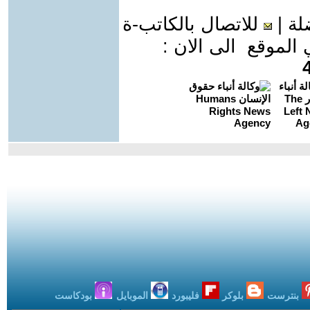
لة
|
للاتصال بالكاتب-ة
موقع الى الان :
بنترست
بلوكر
فليبورد
الموبايل
بودكاست