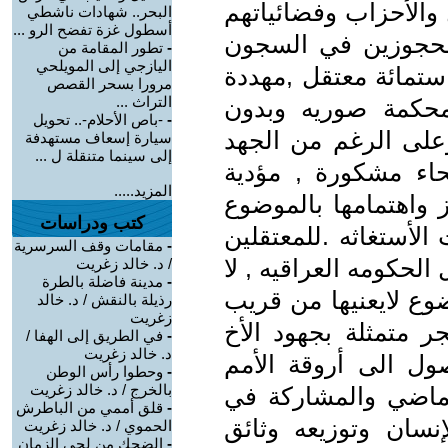
 والأحزاب وفضائياتهم
البحر.. شهادات ناشطي
أسطول غزة تفضح الرو ...
محجوزين في السجون
-
تطور المقامة من
اليازجي إلى المويلحي
ستمائة معتقل ,مهددة
مرورا بسحر القصص
التراث ...
حكمة صوريه وبدون
-
-باص الأحلام-.. تحويل
وعلى الرغم من الجهد
سيارة إسعاف مستهدفة
إلى سينما متنقلة ل ...
حاء مشكورة , مؤدية
المزيد.....
ز واهتمامها بالموضوع
كتب ودراسات
الأستغاثه .للمعتقلين
-
مقامات وقف السرسرية
الحكومه العراقيه , لا
/ د. خالد زغريت
-
مدينة فاضلة بالطرة
ع لايعنيها من قريب
رذيلة بالنقش / د. خالد
زغريت
ر متمثلة بجهود الأخ
-
في الطريق إلى الهفا /
د. خالد زغريت
ل الى أروقة الأمم
-
وحطوا رأس الوطن
بالخرج / د. خالد زغريت
ماضي والمشاركة في
-
قلق أممي من الباطرش
نسان وتوزيعه وثائق
الحموي / د. خالد زغريت
-
الضحك من لحى الزمان