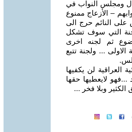
عدل ومجلس النواب في
بهم – الأزعاج ممنوع
 على النائم حرج الى
للجنة التي سوف تشكل
وع ثم لجنه اخرى
الاولى ... ولجنة تتبع
جلس.
ية العراقية لن يكفيها
..فهو لايعطيها حقها
لكثير وبلا فخر ...