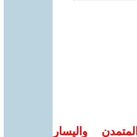
متمدن واليسار