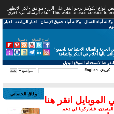
 أنواع الكوكيز نرجو النقر على الزر - موافق - لكي لاتظهر
This website uses cookies to ensure you ge
وكالة أنباء العمال
-
وكالة أنباء حقوق الإنسان
-
اخبار الرياضة
-
اخبار
لوم
التبرع للموقع - ادعمونا
حرية والعدالة الاجتماعية للجميع
"
تى نالها أعلام في الفكر والثقافة
قر هنا لاستخدام الموقع البديل
كوردي
English
وفاق الجصاني
لموبايل انقر هنا
 المتمدن، فشاركونا في دعم