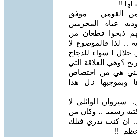
ها !!
أمن القومي – موفق
يه عتاة المجرمين
نهم ذبحوا قطعان من
 .. لذا فالموضوع لا
 حلال ! سواء للدجاج
ربح ؟وهي العلاقة التي
التي هي من اختصاص
 وبموجبها نال هذا
. شيروان الوائلي لا
تبه رسميا .. وكان من
. ان كنت تدري فتلك
ظم !!!