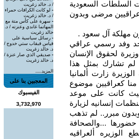
ت السلطات السعودية
/ د. خالد زغريت
-
لو كانت الكرافات حمراء
 عراقيين مرضى وبدون
/ د. خالد زغريت
-
سهرة على كأس متة مع
المهاتما غاندي وعنزته / د.
 مهلكة آل سعود .
خالد زغريت
-
رسائل سياسية على
يوجد وفد رسمي عراقي
قياس قبقاب ستي خدوج /
د. خالد زغريت
وزيرة لحقوق الإنسان
-
صديقي الذي صار عنزة /
د. خالد زغريت
 لم تشارك بمثل هذا
المزيد.....
الوزيرة زارت ألمانيا
المعجبين بنا على
نا كعراقيين موضوع
ث كانت على موعد
الفيسبوك
مات إنسانيه لزيارة
3,732,970
بدون مبرر.. لم تذهب
حضورها ...والصحافة
طع الوزيره ألعراقيه