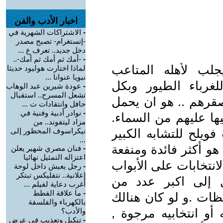
اخبار الأدب والفن
-
الاشتراكات الشهرية في
-إنستغرام- تصبح مصدر
دخل جديد.. تعرف ع ...
-
-أمك ثم أمك ثم أمك-..
لب لأهله المتاعب
لماذا اختارت هوليود حديثا
نبويا عنوانا ...
غرباء الطيور وبكل
-
عودة شيرين عبد الوهاب
تشعل المسرح.. استقبال
قرهم .. هو ان يحمل
حافل وانتقادات ت ...
-
نوادر أدبية وفنية في
يها عليهم من السماء.
مزاد ليتفوند.. من
فويلح للتشابه الكبير
نيكراسوف المحظور إلى
...
هو أكثر فائدة ومنفعة
-
فنان مصري شهير يعلن
اعتزاله التمثيل نهائيا
انتخابات على الأبواب
-
رجل يعيش داخل لوحة
إعلانية.. نتفليكس تبتكر
ل إلى اكبر عدد من
أغرب دعاية لفيلم ...
-
ما علاقة القطط
ظات .و لو كان هنالك
بالكهرباء والفلسفة
أو انتخابيه مرجوة ,
والأدب؟
-
تنكيل وتعذيب في عرض