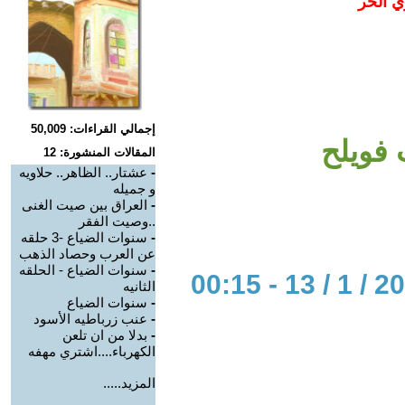
ي الحر
إجمالي القراءات: 50,009
 فويلح
المقالات المنشورة: 12
-
عشتار.. الظاهر.. حلاويه
و جميله
-
العراق بين صيت الغنى
..وصيت الفقر
-
سنوات الضياع -3 حلقه
عن العرب وحصاد الذهب
-
سنوات الضياع - الحلقه
الثانيه
-
سنوات الضياع
-
عنب زرباطيه الأسود
-
بدلا من ان تلعن
الكهرباء....اشتري مهفه
المزيد.....