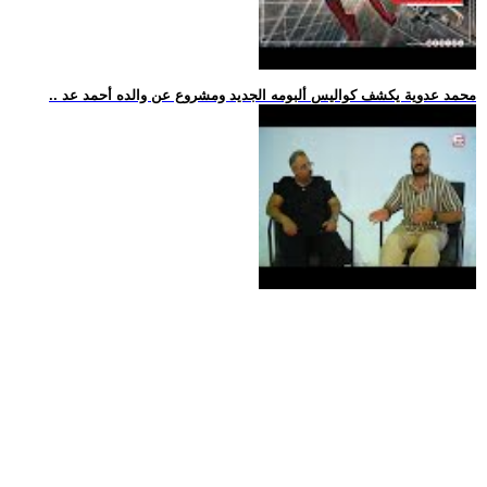
.. محمد عدوية يكشف كواليس ألبومه الجديد ومشروع عن والده أحمد عد