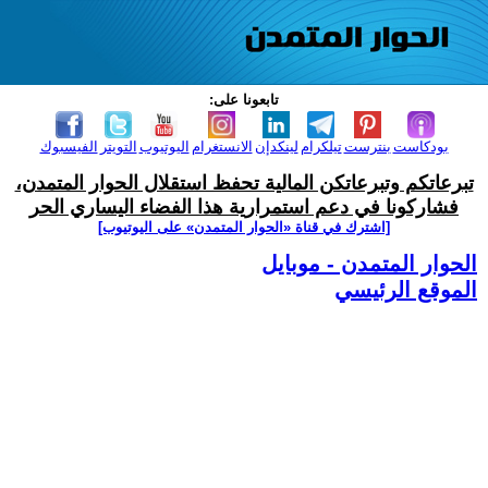
تابعونا على:
بودكاست
بنترست
تيلكرام
لينكدإن
الانستغرام
اليوتيوب
التويتر
الفيسبوك
تبرعاتكم وتبرعاتكن المالية تحفظ استقلال الحوار المتمدن،
فشاركونا في دعم استمرارية هذا الفضاء اليساري الحر
[اشترك في قناة ‫«الحوار المتمدن» على اليوتيوب]
الحوار المتمدن - موبايل
الموقع الرئيسي