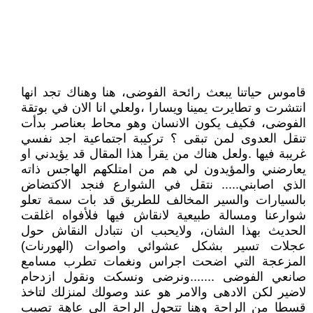
قاموس حياتنا يبعث رائحة الفوضى، هنا وهناك تجد انها
انتشرت و تطايرت يمينا ويسارا ،ولعلي انا الان في بوتقة
الفوضى، فكيف يكون الانسان وهو محاط بعناصر بدأت
تنقل العدوى لمن تبقى ؟ تركيبة اجتماعية اجد نفسي
غريبة فيها .ولعل هناك من يقرأ هذا المقال قد يؤيدني او
يعارضني والمؤيدون لي هم من امتلكهم الهاجس ذاته
الذي اصابني..... نتقل في الشوارع فنجد الاكتضاض
بالسيارات والسير المخالف للطريق قد بات سمة تعلو
شوارعنا ومسالة طبيعية لانقاش فيها فلأفواه اغلقت
الحديث بهذا الشان، ولايحبب ان نتبادل النقاش حول
عجلات تسير بشكل عشوائي واصوات (الهورنات)
المزعجة التي اضحت اجراس ونغمات تطرب مسامع
صانعي الفوضى .......ونرضى ونسكت ونقول ازدحام
لاضير لكن الادهى والامر هو عند وصولك لمنزلك لتاخذ
قسطا من الراحة وهنا تتحول الراحة الى عاهة تصيب