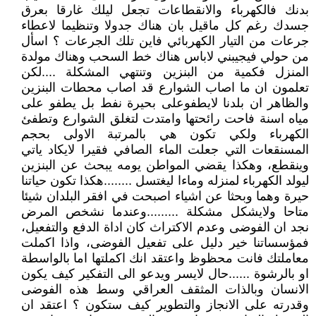
بدنك فالكهرباء والانقطاعات تجعل ليلك غارقا بعرق
جسدك رغم كل ماقيل بان هناك جدولا وتنظيما لاعطاء
جرعات من التيار الكهربائي فاين تلك الجرعات ؟ اسأل
من حولي فيجيبني لاباس هناك خط السحب وهناك مولدة
المنزل فكمية من البنزين وتنتهي المشكلة ....لكن
تعلمون ان ما اصاب الشوارع قد اصاب محطات البنزين
والظاهر ان بلدنا لايطفوعلى بحيرة نفط بل يطفو على
مياه اسنة فاحت رائحتها وامتدت لتغلق الشوارع وتطفئ
الكهرباء ولكي تكون هي بالمرتبة الاولى بحجم
المسنقعات التي جعلت الماء الصافي فقيرا لايكاد ياتي
وينقطع، وهكذا يقضي المواطن يومه يبحث عن البنزين
ليولد الكهرباء لمنزله وماءا ليغتسل ........هكذا تكون حياتنا
حيرة وهما وبحثا عن اشياء اصبحت في افقر البلدان شيئا
متاحا ولايشكل مشكلة .........وعندما نشخص المرض
نجد ان الفوضى وعدم الاكتراث كان اداة الدفع والتفعيل،
فمؤسساتنا خير دليل على تفعيل الفوضى، واذا اكملت
معاملتك فانت محظوظ واعتقد انك اكملتها اما بالواسطة
او بالرشوة ......حال لايسر ويدعو الى التفكير كيف يكون
الانسان وبالذات المثقف العراقي وسط هذه الفوضى
وقدرته على الانجاز والتطوير كيف ستكون ؟ اعتقد ان