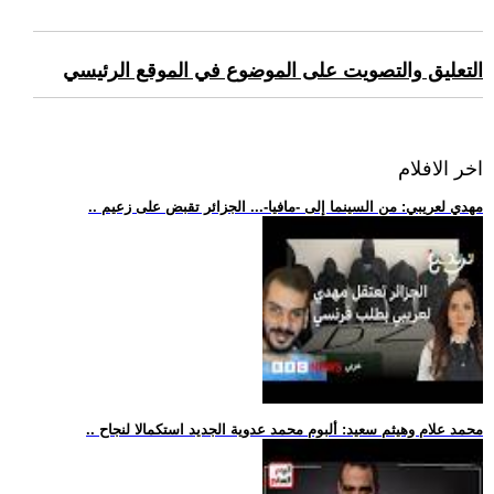
التعليق والتصويت على الموضوع في الموقع الرئيسي
اخر الافلام
.. مهدي لعريبي: من السينما إلى -مافيا-... الجزائر تقبض على زعيم
.. محمد علام وهيثم سعيد: ألبوم محمد عدوية الجديد استكمالا لنجاح