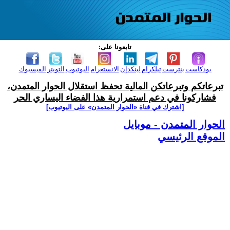
تابعونا على:
بودكاست
بنترست
تيلكرام
لينكدإن
الانستغرام
اليوتيوب
التويتر
الفيسبوك
تبرعاتكم وتبرعاتكن المالية تحفظ استقلال الحوار المتمدن،
فشاركونا في دعم استمرارية هذا الفضاء اليساري الحر
[اشترك في قناة ‫«الحوار المتمدن» على اليوتيوب]
الحوار المتمدن - موبايل
الموقع الرئيسي