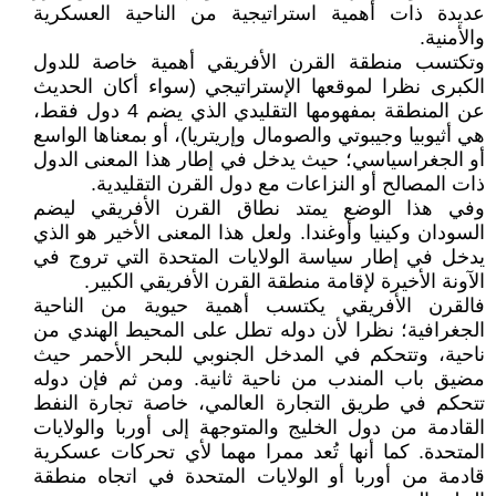
عديدة ذات أهمية استراتيجية من الناحية العسكرية
والأمنية.
وتكتسب منطقة القرن الأفريقي أهمية خاصة للدول
الكبرى نظرا لموقعها الإستراتيجي (سواء أكان الحديث
عن المنطقة بمفهومها التقليدي الذي يضم 4 دول فقط،
هي أثيوبيا وجيبوتي والصومال وإريتريا)، أو بمعناها الواسع
أو الجغراسياسي؛ حيث يدخل في إطار هذا المعنى الدول
ذات المصالح أو النزاعات مع دول القرن التقليدية.
وفي هذا الوضع يمتد نطاق القرن الأفريقي ليضم
السودان وكينيا وأوغندا. ولعل هذا المعنى الأخير هو الذي
يدخل في إطار سياسة الولايات المتحدة التي تروج في
الآونة الأخيرة لإقامة منطقة القرن الأفريقي الكبير.
فالقرن الأفريقي يكتسب أهمية حيوية من الناحية
الجغرافية؛ نظرا لأن دوله تطل على المحيط الهندي من
ناحية، وتتحكم في المدخل الجنوبي للبحر الأحمر حيث
مضيق باب المندب من ناحية ثانية. ومن ثم فإن دوله
تتحكم في طريق التجارة العالمي، خاصة تجارة النفط
القادمة من دول الخليج والمتوجهة إلى أوربا والولايات
المتحدة. كما أنها تُعد ممرا مهما لأي تحركات عسكرية
قادمة من أوربا أو الولايات المتحدة في اتجاه منطقة