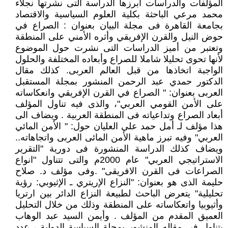
المؤلفات والدراسات أبرزها الدراسة التى نشرتها نجلاء
محمد مرعي الباحثة بكلية العلوم السياسية والاقتصاد
بجامعة القاهرة فى مجلة البيان بعنوان : الصراع في
حوض النيل والقرن الإفريقي وأثره الأمني على المنطقة
وتعتبر من أميز الدراسات التى نشرت حول الموضوع
لأنها تحوى تحليلا شاملا للصراع وأبعاده المختلفة والحلول
الواجبة اتخاذها من قبل العالم العربى. كذلك مقال
الدكتور حمدي عبد الرحمن المنشور بمجلة المستقبل
العربى بعنوان: " الصراع في القرن الإفريقي وانعكاساته
على الأمن القومي العربي"، والذى فيه تناول المؤلف
أبعاد الصراع وتداعياته فى المنطقة العربية . ويضاف الى
هذا مؤلف لـ أمل حمد علي العليان حول: " الأمن المائي
العربي" وفيه تبرز ماهية الأمن المائى العربى واتجاهاته..
ويضاف كذلك الدراسة المنشورة فى دورية "التقرير
الاستراتيجي العربي" عام 2000م والتى تتناول "انواع
الصراعات فى القرن الافريقى" .وفى مؤلف د. صلاح
حليمة الذى هو بعنوان: "النزاع الإريتري ـ الإثيوبي: رؤية
تحليلية" يتعرض الباحث لطبيعة النزاع الدائر بين ارتريا
وأثيوبيا واتعكاساته على المنطقة وذلك من خلال التحليل
العميق المقدم من المؤلف . وأيمن السيد عبد الوهاب
يتناول فى مقاله المنشور بمجلة السياسة الدولية ، عدد