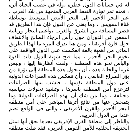
له في حسابات الدول خطره ،وله في عصب الحياة أثره
، فمنه تمر تجارة النفط العربي المتجهة من بلاد العرب ،
عبر البحر الأحمر إلى البحر الأبيض المتوسط بوساطة
قناة السويس ، وما يغنى عن القول فإن هذا الطريق قد
قصر المسافة بين الشرق والغرب ،وأغنى التجار وربابنة
السفن عن الدوران حول رأس الرجاء الصالح والالتفاف
حول قارة أفريقيا ، ومن هنا يدرك المرء ما لهذا الطريق
المائي من أهمية بالغة انعكست على الدول الواقعة على
تخوم البحر الأحمر ، مما فتح شهية الدول ذات القوة
والبأس نحو هذه المنطقة ، ولفت أنظارها إليها ، وليس
غريبا والحالة هذه ، أن تتحول هذه المنطقة إلى بؤرة من
بؤر الصراع العالمي ، وأن تنعكس هذه الصراعات الدولية
على دول المنطقة نفسها ، فتشب بينها الصراعات
لتزعزع أمن المنطقة بأسرها ، وتشهد تحولات سياسية
مختلفة ، وما من شك أن لهذه الصراعات الدولية وما
يتمخض عنها من نتائج أثرها المباشر على أمن منطقة
البحر الأحمر والقرن الأفريقي ، والتي في الواقع تضم
عددا من الدول العربية.
والناظر إلى منطقة القرن الإفريقي يجدها بحق أنها تمثل
الحديقة الخلفية للأمن القومي العربي، فقد ظلت منطقة