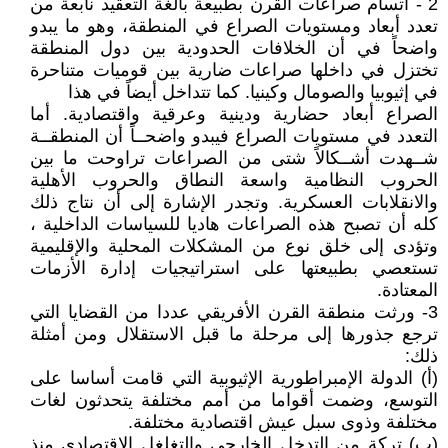
2 - اتسام صراعات القرن بطبيعة بالغة التعقيد نابعة من
تعدد أبعاد ومستويات الصراع في المنطقة، وهو ما يبدو
واضحاً في أن الخلافات الحدودية بين دول المنطقة
تختزل في داخلها صراعات ضارية بين قوميات متناحرة
في إثيوبيا والصومال وكينيا. كما تتداخل أيضاً في هذا
الصراع أبعاد حضارية ودينية وعرقية واقتصادية. أما
التعدد في مستويات الصراع فيبدو واضحــاً أن المنطقــة
شــهدت أشــكالاً شتى من الصراعات تراوحت ما بين
الحروب النظامية واسعة النطاق والحروب الأهلية
والانقلابات العسكرية. وتجدر الإشارة إلى أن نتاج ذلك
كله أن تصبح هذه الصراعات هاديا للسياسات الداخلية ،
وتؤدى إلى خلق نوع من المشكلات المحلية والإقليمية
تستعصي بطبيعتها على استراتيجيات إدارة الأزمات
المعتادة.
3- ورثت منطقة القرن الأفريقي عددا من القضايا التي
ترجع جذورها إلى مرحلة ما قبل الاستقلال ومن أمثلة
ذلك:
(أ) الدولة الإمبراطورية الإثيوبية التي قامت أساسا على
التوسع، وضمت أقواما من أمم مختلفة يتحدثون لغات
مختلفة وذوى سبل عيش اقتصادية مختلفة.
(ب) تركة من التدخل الخارجي والتغلغل الإقتصادى منذ