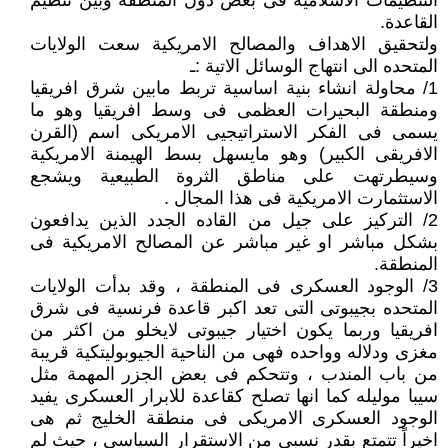
التنظيمات الاسلامية فى بعض دول المنطقة وبين تنظيم
القاعدة.
ولتحقيق الاهداف والمصالح الامريكية سعت الولايات
المتحده الى انتهاج الوسائل الاتية :ـ
1/ محاولة انشاء بنية اساسية تربط مابين شرق افريقيا
ومنطقة البحيرات العظمى فى وسط افريقيا وهو ما
يسمى فى الفكر الاستراتيجيى الامريكى اسم (القرن
الافريقى الكبير) وهو مايسهل بسط الهيمنة الامريكية
وسيطرتهت على مناطق الثروة الطبيعية ويشجع
الاستثمارت الامريكية فى هذا المجال .
2/ التركيز على جيل من القاده الجدد الذين يدافعون
بشكل مباشر او غير مباشر عن المصالح الامريكية فى
المنطقة.
3/ الوجود العسكرى فى المنطقة ، وقد بدأت الولايات
المتحده بجيبوتى التى تعد اكبر قاعدة فرنسية فى شرق
افريقيا وربما يكون اختيار جيبوتى لايخلو من اكثر من
مغزى ودلاله وواحده فهى من الناحية الجيوبوليتكية قريبة
من باب المندب ، وتتحكم فى بعض الجزر المهمة مثل
سيبا موليله كما انها تصلح كقاعدة للابرار العسكرى يفيد
الوجود العسكرى الامريكى فى منطقة الخليج ثم هى
اخيراً تتمتع بقدر نسبى من الاستقرار السياسى ، حيث لم