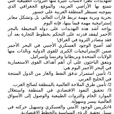
للتهديدات نظرا لأسباب كثيرة منها الثروات الطبيعية التي
تتمتع بها الأراضي العربية، والموقع الجغرافي الذي
بموجبه تسيطر المنطقة العربية على جسور
بحرية وبرية مهمة تربط قارات العالم، بل وتشكل معابر
إستراتيجية مهمة فيما بينها، فإنه اليوم
يواجه أشد هذه التهديدات على دوله المحيطة بالبحر
الأحمر ليفقد قدرته على التحكم بخطوط التجارة بعد أن
فقد مصادر الثروة في العراق!
لقد أصبح الوجود العسكري الأجنبي في البحر الأحمر
ضمن الإستراتيجيات الكبرى للقوى الدولية وبالذات منها
الولايات المتحدة وبريطانيا وفرنسا وإسرائيل.
ويتفق الباحثون على أن أهم أهداف القوى الاستعمارية
في البحر الأحمر اليوم هي:
1/ تأمين استمرار تدفق النفط والغاز من الدول المنتجة
في الخليج العربي.
2/ تأمين طرق الملاحة العالمية بالمنطقة لصالح الغرب.
3/ تحقيق النفوذ الاقتصادي في المنطقة واستغلال
الموارد الخام والثروات الطبيعية والوصول إلى الأسواق
العالمية بيسر وسهولة.
4/تكريس الوجود الأمني والعسكري وتسهيل حركته في
سبيل تحقيق الرؤى السياسية والخطط الاقتصادية.