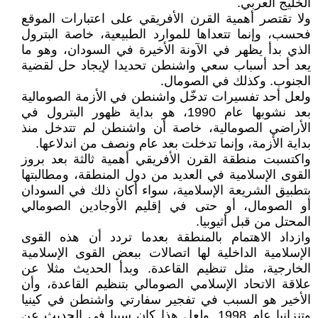
الخليج العربي.
ولا تقتصر أهمية القرن الأفريقي على اعتبارات الموقع
فحسب، وإنما تتعداها للموارد الطبيعية، خاصة البترول
الذي بدأ يظهر في الآونة الأخيرة في السودان، وهو ما
يعد أحد أسباب سعي واشنطن تحديدا لإيجاد حل لقضية
الجنوب. وكذلك في الصومال.
ولعل أحد تفسيرات تدخّل واشنطن في الأزمة الصومالية
بعد نشوبها عام 1990، هو بداية ظهور البترول في
الأراضي الصومالية، خاصة أن واشنطن لم تتدخل منذ
بداية الأزمة، وإنما تدخلت بعد عام ونصف من اندلاعها.
واكتسبت منطقة القرن الأفريقي أهمية ثالثة بعد بروز
القوى الإسلامية في العديد من دول المنطقة، ومطالبتها
بتطبيق الشريعة الإسلامية، سواء أكان ذلك في السودان
أو الصومال، أو حتى في إقليم الأوجادين الصومالي
المحتل من قبل أثيوبيا.
وازداد الاهتمام بالمنطقة بعدما تردد أن هذه القوى
الإسلامية الداخلية لها اتصالات ببعض القوى الإسلامية
الخارجية، مثل تنظيم القاعدة. وبدأ الحديث مثلا عن
علاقة الاتحاد الإسلامي الصومالي بتنظيم القاعدة، وأن
الأخير هو السبب في تفجير سفارتي واشنطن في كينيا
وتنزانيا عام 1998. ولعل هذا كان سببا في الحديث عن