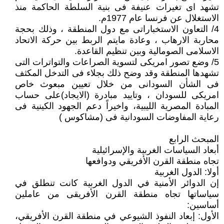
تشهد اى تغيرات عنيفة فى بنية السلطة الحاكمة منذ
الاستغلال عن فرنسا عام 1977م.
4/ التعاون الاستخباراتى مع دول المنطقة ، وذلك بحجة
محاربة الارهاب ، وعادة مايتم الربط بين حركة الاتحاد
الاسلامى الصومالية وبين تنظيم القاعدة.
5/ وضع تصور امريكى لتسوية الصراعات والتواترات التى
تشهدها المنطقة وقد وضح ذلك بجلاء فى التدخل المكثف
فى الشأن السودانى من خلال تعيين مبعوث خاص
امريكى للسودان ، وتاييد مبادرة (الايجاد)على حساب
المبادة المصرية الليبية، واخيراً دعم الجهود الكينية فى
رعاية المفاوضات السودانية فى (مشاكوس )
المبحث الرابع
أبعاد السياسات الغربية والإسرائيلية
تجاه منطقة القرن الأفريقي ودوافعها
أولا: الدول الغربية
إن الدوائر الأمنية في الدول الغربية كانت تنطلق في
سياساتها تجاه منطقة القرن الأفريقى من عاملين
أساسين:
الأول: إبعاد النفوذ الشيوعي في منطقة القرن الأفريقي،