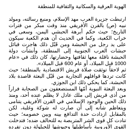
الهوية العرقية والسكانية والثقافية للمنطقة
ارتبطت جزيرة العرب مهد الإسلام، ومنبع رسالته، ومولد
نبيه (ص) بالقرن الأفريقي منذ وقت مبكر من فترات
التاريخ؛ حيث حكم أبرهة الحبشي اليمن، وسعى في
خراب الكعبة، وكما في الحديث أن هدم الكعبة سيكون
على يد رجل من الحبشة ومن قَبْل ذلك هاجرت قبائل
حبشات العرب الجنوبية إلى المنطقة، وأنشأت دولة
الحبشة ناقلة معها ثقافتها وحضارتها، كان ذلك في «عام
1000 قبل الميلاد، أو عام 600 قبل الميلاد».
ثم لاحقاً توثقت صلاة قريش الاقتصادية بالمنطقة؛ حيث
كانت تردها قوافلهم التجارية من قَبْل البعثة قاصدة بلاد
الحبشة، كما يحكي ذلك ابن الجوزي.
وبعد البعثة النبوية أمّها المستضعفون من الصحابة فراراً
من أذى قريش إلى ملك عادل لا يظلم عنده أحد، ومنذ
ذلك الحين والوجود الإسلامي في القرن الأفريقي يتنامى
ويتعاظم شأنه إلى أن صارت له شوكة وغلبة، لكن
بالمقابل ازدادت حدة التدافع بينه وبين خصومه؛ حيث
تنادت كل قوى الشر المتربصة به للتحالف ضده؛ فتدخلت
القوى الأوروبية بأساطيلها وجيوشها للحيلولة دون تفرده