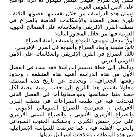
ملقن إلى صراع إقليمي مبلقن سيكون له أثره الواضح
على الأمن القومي العربي.
وتمثل هذه الدراسة ، من خلال تقسيمها لفصولها الثلاثة ،
بلورة بعض القضايا والإشكاليات الخاصة بالصراع في
منطقة القرن الإفريقي وانعكاساته على المصالح الحيوية
العربية فيها من خلال المحاور التالية:
أولاً: مدخل تمهيدي: الموقع وأهمية دراسة الصراع.
ثانياً: طبيعة وأبعاد الصراع وأسبابه في القرن الإفريقي.
ثالثاً: الصراع في القرن الإفريقي وانعكاساته على الأمن
القومي العربي.
وبالنظر إلى خطة تقسيم الدراسة فقد بينت في الفصل
الأول من هذه الدراسة أهمية هذه المنطقة ، وحدود
رقعتها الجغرافية ، وتحدثت عن تاريخ هذه المنطقة
محاولا تقسيم هذا التاريخ إلى حقب زمنية معينة لكل
حقبة منها خصائصها ومواصفاتها.أما في الفصل الثاني
فتحدثت فيه عن طبيعة الصراعات في منطقة القرن
الأفريقي ، فتعرضت للصراع الصومالي الأثيوبي ،
والصراع الأرتيري الأثيوبي ، والصراع اليمني الأرتيري
على جزر حنيش الكبرى ، ومشكلة الجنوب السوداني
والحرب الأهلية فيه ، كما تعرضت للسياسة الإسرائيلية
في هذه المنطقة ، وعلاقات إسرائيل بدولها.