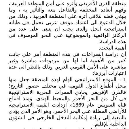
منطقة القرن الأفريقي وأثره على أمن المنطقة العربية ،
وفهم أبعاده المختلفة والتفاعل معه والتأثير به ، وما
ينبغى فعله لتلافى أثره على المنطقة العربية ، وذلك من
خلال الدعوة الى اعتماد موقف عربي يحمل فى طياته
استراتيجية الحل والذى يجب ان ينبنى على عدد من
الركائز الواقعية والموضوعية على النحو الموصوف فى
هذه الدراسة.
أهمية البحث:
أن دراسة الصراعات في هذه المنطقة أمر على جانب
كبير من الأهمية لما لها من مردودات مباشرة وغير
مباشرة على الأمن القومي العربي وذلك بالنظر الى عدة
اعتبارات أبرزها:
1 - الموقع الاستراتيجي الهام لهذه المنطقة جعل منها
محل أطماع الدول القومية في مختلف عصور التاريخ؛
فالقرن الإفريقي يحاذي الممرات البحرية الاستراتيجية
في كل من البحر الأحمر والمحيط الهندي. ومنذ افتتاح
قناة السويس عام 1869م ازدادت القيمة الاستراتيجية
للأراضي المطلة على البحر الأحمر، وهو الأمر الذي يؤدي
بالتبعية إلى زيادة إمكانية التدخل الخارجي في الشؤون
الداخلية للإقليم.