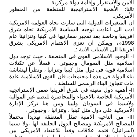
الأمن والاستقرار وإقامة دولة مركزية.
ثالثا: الأهمية الاستراتيجية للمنطقة من المنظور
الأمريكى:
ان المتغيرات الدولية التى سارت تجاه العولمه الامريكية
ادت الى اعادت توجيه السياسة الامريكية تجاه شرق
افريقيا وخاصة بعد تفجير سفارتيها فى كينيا وتنزانينا عام
1998م، ويمكن ان تعزى الاهتمام الامريكى بشرق
افريقيا الى الاسباب الاتية :ـ
I- الوجود الاسلامى القوى فى المنطقة ، حيث توجد دول
اسلامية مثل الصومال وجيبوتى ، فضلاً عن تكتلات
اسلامية قوية فى دول مثل كينيا وتنزانيا ، ونظراً لهشاشة
بناء الدولة فى هذه المجتمعات فان القوى الاسلامية عادة
مات تتجاوز البناء الرسمى للسلطة .
II- أهمية دول معينة في شرق أفريقيا ضمن الإستراتجية
الأمريكية الخاصة بالاحتواء والمحاصرة للنظم غير الموالية
ولاسيما في السودان وليبيا ومن هنا تركز الإدارة
الأمريكية على دول مثل كينيا ، وتنزانيا ، وجيبوتي .
III- من الناحية الامنية تمثل المنطقة تهديداً محتملاً
للمصالح الامريكية ومصالح الدول الحليفه لها ،ولا سيما
(اسرائيل) فثمه علاقات وفقاً للاعتقاد الامريكى بين