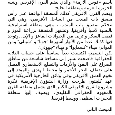
باسم «قوس الأزمة» والذي يضم القرن الإفريقي وشبه
الجزيرة العربية ومنطقة الخليج.
ويضم القرن الأفريقي كذلك المنطقة الواقعة على رأس
مضيق باب المندب من الساحل الأفريقي، وهي التي
تتحكم بمضيق باب المندب ، وهى منطقة استراتيجية
بالنسبة لآسيا وأفريقيا. وتشتهر المنطقة بزراعة الموز و
قصب السكر و تربى من الحيوانات الماعز و الإبل .وتوجد
فيها كذلك عددا من الأنهار أشهرها "جوبا" و "شيبلي" ومن
الموانئ ميناء "كسمايوا" و ميناء "جيبوتي".
لكن التسمية اكتسبت بعداً سياسياً على حساب الدلالة
الجغرافية فأضحت تشير إلى مساحة شاسعة من مناطق
الصراع على النفوذ والأزمات والتطلع الاستعماري المطل
على ضفاف البحر الأحمر والمحيط الهندي والممتد إلى
تخوم العمق الأفريقي.وفي وثائق الخارجية الأمريكية في
عهد كلينتون طرحت وزارة الشؤون الإفريقية فكرة
مشروع القرن الإفريقي الكبير الذي يشمل منطقة القرن
بالمفهوم الجغرافي التقليدي، ويضيف إليها منطقة
البحيرات العظمى ووسط إفريقيا.
المبحث الثاني