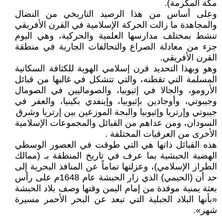
مكة المكرمة).
وعلى أساس من هذا الرصيد التاريخي من النضال
والمجاهدة ما زالت الحركة الإسلامية في القرن الأفريقي
تنشط بمختلف مدارسها العلمية والحركية، وهي اليوم
جزء من معادلة الصراع والتحالفات الجارية في منطقة
القرن الأفريقي.
وهو وبهذا التحديد قرن إسلامي الهوية للكثافة السكانية
المسلمة التي تقطنه، والتي تتشكل في غالبها من قبائل
الأرومو، والجالا في إثيوبيا، والصوماليين في الصومال
وجيبوتي، وأوجادين بإثيوبيا، وإينفدي بكينيا، والعفر في
جيبوتي وإرتريا وإثيوبيا والبجة الموزعين بين إرتريا وشرق
السودان، ومن عداهم من القبائل والمجموعات الإسلامية
الأخرى من العرقيات المختلفة .
هذه القبائل ذاتها هي التي طوقت في العصور الوسطي
الهضبة الحبشية بما عرف في تاريخ المنطقة بـ (ممالك
الطراز الإسلامي)، وعزلتها تماماً عن المنافذ البحرية إلى
حد أن (الحيمي) الذي زار الحبشة عام 1648م على رأس
بعثة يمنية موفدة من إمام اليمن وقتها وصف بلاد الحبشة
«بأنها البلاد الجبلية التي تبعد عن البحر الأحمر مسيرة
شهر».