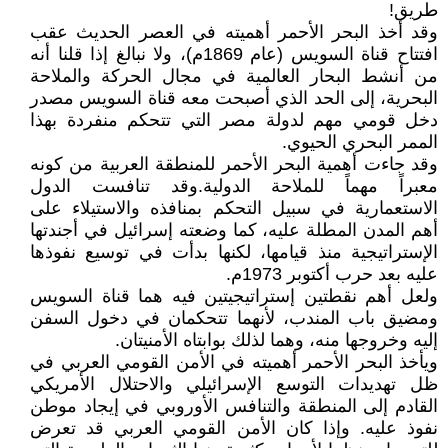
طريق!
وقد أخذ البحر الأحمر أهميته في العصر الحديث عقب
افتتاح قناة السويس (عام 1869م)، ولا نبالغ إذا قلنا أنه
من أنشط البحار العالمية في مجال الحركة والملاحة
البحرية، إلى الحد الذي أصبحت معه قناة السويس مصدر
دخل قومي مهم لدولة مصر التي تتحكم منفردة بهذا
الممر البحري الحيوي.
وقد جاءت أهمية البحر الأحمر للمنطقة العربية من كونه
معبراً مهماً للملاحة الدولية.وقد تنافست الدول
الاستعمارية في سبيل التحكم بمنافذه والاستيلاء على
أهم المدن المطلة عليه، كما وضعته إسرائيل في أجندتها
الإستراتيجية منذ قيامها، لكنها بدأت في توسيع نفوذها
عليه بعد حرب أكتوبر 1973م.
ولعل أهم نقطتين إستراتيجيتين فيه هما قناة السويس
ومضيق باب المندب، لأنهما تتحكمان في دخول السفن
إليه وخروجها منه، وهما لذلك بوابتاه الأمنيتان.
ويأخذ البحر الأحمر أهميته في الأمن القومي العربي في
ظل تهديدات التوسع الإسرائيلي والاحتلال الأمريكي
القادم إلى المنطقة والتنافس الأوروبي في إيجاد موطن
نفوذ عليه. وإذا كان الأمن القومي العربي قد تعرض