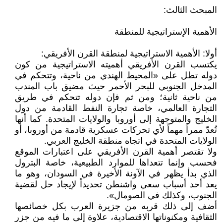
المبحث الثالث:
الأهمية الإستراتيجية للمنطقة
أولا: الأهمية الاستراتيجية لمنطقة القرن الأفريقي:
يكتسب القرن الأفريقي أهميته الاستراتيجية من كون
دوله تطل على «المحيط الهندي من ناحية، وتتحكم في
المدخل الجنوبي للبحر الأحمر حيث مضيق باب المندب
من ناحية ثانية؛ ومن ثم فإن دوله تتحكم في طريق
التجارة العالمي، خاصة تجارة النفط القادمة من دول
الخليج والمتوجهة إلى أوروبا والولايات المتحدة. كما أنها
تُعدّ ممراً مهماً لأي تحركات عسكرية قادمة من أوروبا، أو
الولايات المتحدة في اتجاه منطقة الخليج العربي.
ولا تقتصر أهمية القرن الأفريقي على اعتبارات الموقع
فحسب وإنما تتعداها للموارد الطبيعية، خاصة البترول
الذي بدأ يظهر في الآونة الأخيرة في السودان، وهو ما
يعد أحد أسباب سعي واشنطن تحديداً لإيجاد حل لقضية
الجنوب، وكذلك في الصومال».
أضف إلى ذلك قربه من جزيرة العرب بكل خصائصها
الثقافية ومكنوناتها الاقتصادية، علاوة إلى ما فيه من جزر