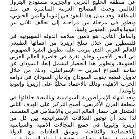
عن منطقة الخليج العربي والجزيرة مستودع البترول
العالمي وحيث المصالح الغربية المباشرة في تلك
المنطقة. وقد تمثل هذا النفوذ في إثيوبيا واليمن الجنوبي،
وتطور في مرحلة من مراحله إلى تحالف ثلاثي بين
إثيوبيا واليمن الجنوبي وليبيا.
والعامل الثاني: هو تأمين سلامة الدولة الصهيونية في
فلسطين من خلال سلخ إريتريا من انتمائها الطبيعي
للعالم العربي الذي يترتب عليه تطويق النفوذ الصهيوني
في البحر الأحمر، وخلق ثغرة في خاصرة العالم العربي
الجنوبية، وتطوير هذا الحصار ليشمل إبعاد السودان عن
ساحة الصراع العربي – الإسرائيلي، وذلك من خلال
تدويل قضية جنوب السودان وإدخال السودان في دوامة
الحرب الأهلية، وذلك بالاعتماد محليًّا على إريتريا وإثيوبيا
وأوغندا.
وبعد انتهاء الإمبراطورية السوفييتية وبالتبعية حلفائها في
منطقة القرن الأفريقي، أصبح التركيز على الهدف الثاني
المتمثل في حصار العالم العربي والإسلامي في المنطقة.
لذا نجد أن توثيق العلاقات الإستراتيجية بين كل من
إريتريا وإثيوبيا في جميع المجالات الأمنية والسياسية
والاقتصادية والثقافية، وتوثيق العلاقات مع الدولة
الصهيونية، وخلق مصاعب حقيقية للدولة السودانية من