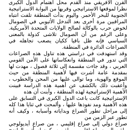
القرن الافريقي منذ القدم محل اهتمام الدول الكبرى
نظرا لموقعها الاستراتيجي وقربها من البوابة الاستراتيجية
الجنوبية للبحر الأحمر. واليوم بدأت المنطقة تلفت انتباه
المراقبين مرة أخرى بعد التدخل الأثيوبي في الصومال
لخوض حرب بالوكالة لصالح الولايات المتحدة الأمريكية.
وعلى الرغم من أن الصومال تلاشى كدولة بالمعنى
السياسي فإنه ظل باقيا ككيان يصعب تجاهله في
الصراعات الدائرة في المنطقة.
وقد استهدفت في دراستي هذه تناول هذه الصراعات
التي تدور في المنطقة وانعكاساتها على الأمن القومي
العربي ، وقد جاءت مقسمة إلى ثلاثة فصول ، مهدت لها
بمقدمة عامة أشرت فيها لأهمية المنطقة من حيث
الموقع والهوية، وما توالى عليها من المحن والخطوب ،
وأعقبت ذلك بالكشف عن أهمية هذه الدراسة فبينت
الأهمية الإستراتيجية لهذه المنطقة ، وأبنت أن هذه
الإستراتيجية كانت باعث الدول الكبرى في التسابق على
هذه الأهمية ومد نفوذها عليها ، وألمحت في ثنايا هذا كله
إلى مراحل تطور الصراع وبداياته وأسبابه ، وكيف أنه
تطور عبر الزمن من
صراع دولي إلى صراع إقليمي ، من صراع أيديولوجي