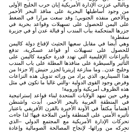
وبالتالي عززت الإدارة الأمريكية إبان حرب الخليج الأولى
من وجود أساطيلها البحرية على منافذ البحر الأحمر
وبالأخص منفذه الجنوبي؛ وقد سعت مرارا في الضغط
على اليمن للحصول على تسهيلات وقواعد بحرية في
جزرها المتحكمة بباب المندب أو قبالة عدن أو في جزيرة
سقطرة!
وهي أيضا في مقابل سعيها الحثيث لإقناع دولة كاليمن
للحصول على تسهيلات أو قواعد عسكرية، تدفع
بالنزاعات الإقليمية التي تهدد قدرة حكومة كاليمن على
التأثير والسيطرة على منافذها المطلة على باب المندب
وخليج عدن.. وما منازعة إريتريا لجزر حنيش إلا جزءا من
هذا السيناريو، الذي يراد من ورائه تدويل هذه النزاعات
وفرض وجود القوى الدولية -والتي غالبا ما تكون في مثل
هذه الظروف أمريكية وأوروبية!
وفي حين تمهد الولايات المتحدة لبناء قواعد إستراتيجية
في المنطقة العربية بالبحر الأحمر، أبدت واشنطن
اهتماماً مكثفاً في الآونة الأخيرة بالقرن الأفريقي باعتبار
تأثيره الأمني على المنطقة وأمن الملاحة فيها! لذا جاءت
تحركات الإدارة الأمريكية مع المجتمع الدولي –الذي
تحركه من ورائها- لإنجاح المصالحة الصومالية وإعادة