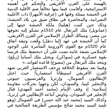
بالهيمنة على القرن الأفريقي والتحكم في أهميته
الاستراتيجية، وأقامت فيما بينها تحالفاً ضم الأقلية الدينية
في الحبشة ممثلة وقتها في (عرقية الأمهرا) ذات الأغلبية
النصرانية، والمحاصرة في نطاق ضيق من بلاد الحبشة؛
وذلك حين كتبت (هيلينا) ملكة الحبشة حينها إلى
(عمانويل) ملك البرتغال عام 1510م تشكو إليه تخوفها
من مصر، وممالك الطراز الإسلامي في القرن الأفريقي،
كما أن الحبشة في عهد (لبنا دنقل) وقّعت وثيقة اتفاق
عام 1520م مع القوى الأوروبية المتآمرة على الوجود
الإسلامي بصفة عامة نصت على أن «يحتفظ ملك فرنسا
بقوة عسكرية في (سواكن)، ويحتل ملك أسبانيا (زيلع)،
ويتخذ ملك البرتغال من (مصوع) قاعدة لقواته..»
وفيما بعد سقوط الخلافة وزحف الاستعمار الغربي شهد
القرن الأفريقي استيطاناً استعمارياً؛ حيث احتل
الإيطاليون الصومال، وإرتريا والفرنسيون جيبوتي
والإنجليز كينيا، والسودان، لكن وجهوا بحركات مقاومة
إسلامية؛ إذ وقف الإمام (محمد أحمد المهدي) قبال
الإنجليز في السودان، وناوش أتباعه الإيطاليين في إرتريا،
وكذلك السيد (محمد عبد الله حسن) في الصومال (وهو
تلميذ السيد محمد صالح مؤسس الطريقة الصالحية في