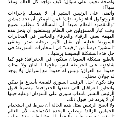
واضحة تجيب على سؤال: كيف تواجه كل العالم وتنفذ
منها؟!
وأتمنى على الرئيس البشير أن لا يتمسك بإجراءات
البروتوكول أثناء زيارته تلك؛ فمن الممكن أن تجد دمشق
"والمقصود النظام طبعاً" أن المسألة لا تتطلب تضييع
وقت كبار المسؤولين في النظام ويستطيع أن ينجز هذه
المهمة بعض الرقباء والعرفاء والعناصر في المخابرات
السورية؛ فعليه أن يقبل الأمر برحابة صدر ويتلقى
"المشير" درساً من "رقيب" في المخابرات السورية؛ في
حل هذه المشكلة البسيطة برمتها...
بالطبع مشكلة السودان ستكون في الجغرافيا؛ فهو كما
شاهدته على الخريطة ليس متاخما لـ لبنان ولا يمتلك
حدوداً مع العراق؛ وليس له حدوداً مع إسرائيل ولا يوجد
له جولان محتل..
وقد يكون "حل" الرقيب السوري للقصة بأسرع ما يمكن
ولتجاوز العراقيل التي تضعها الجغرافية؛ متضمناً قبول
الرئيس البشير بانتداب سوري على السودان! وعليه حينها
أن لا يتردد في قبول ذلك.
ولا انصح الرئيس بمثل هذه الحالة أن يفرط في استخدام
الحماس الزائد؛ ويطلب الوحدة الاندماجية، لأن العالم
"المقتدر" سيعتبرها غزواً! فما زال هذا العالم يتذكر طلب