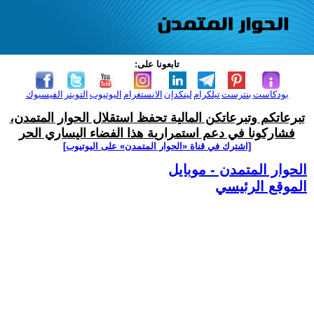
تابعونا على:
بودكاست
بنترست
تيلكرام
لينكدإن
الانستغرام
اليوتيوب
التويتر
الفيسبوك
تبرعاتكم وتبرعاتكن المالية تحفظ استقلال الحوار المتمدن،
فشاركونا في دعم استمرارية هذا الفضاء اليساري الحر
[اشترك في قناة ‫«الحوار المتمدن» على اليوتيوب]
الحوار المتمدن - موبايل
الموقع الرئيسي