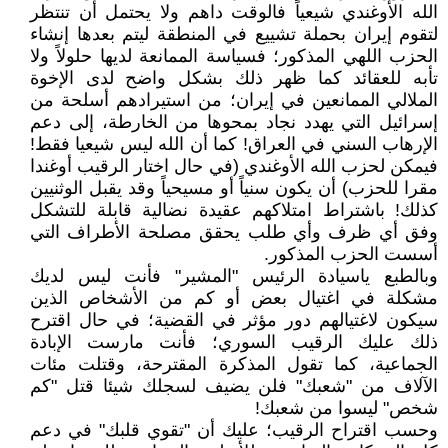
الله الأوغندي شيعياً فالوقت داهم ولا يحتمل أن تنتظر
لتقوم إيران بحملة تشييع في المنطقة ليتم بعدها إنشاء
الحزب اللهي المذكور؛ فسياسة الممانعة لديها حلولاً ولا
تأبه للعقائد كما ظهر ذلك بشكل واضح لدى الإخوة
الملالي الممانعين في إيران؛ من استيرادهم أسلحة من
إسرائيل التي يهدد نجاد بمحوها من الخارطة، إلى دعم
الإرهاب السني في العراق! كما أن الله ليس شيعيا فقط!
فيمكن لحزب الله الأوغندي (في حال اختار الرقيب أوغندا
مقرا للحزب) أن يكون سنياً أو مسيحياً وقد يقبل الوثنيين
كذلك! باشتراط امتلاكهم عقيدة نضالية قابلة للتشكل
وفق أي ظرف وأي طلب يحقق مصلحة الأطراف التي
أسست الحزب المذكور.
وبالطبع ياسيادة الرئيس "المشير" فأنت ليس لديك
مشكلة في اغتيال بعض أو كم من الأشخاص الذين
سيكون لاغتيالهم دور مؤثر في القضية؛ في حال اقترح
ذلك عليك الرقيب السوري؛ فأنت مارست الإبادة
الجماعية، كما تقول المذكرة المقترحة، وقتلت مئات
الآلاف من "شعبك" فلن يضيف لسجلك شيئا قتل "كم
شخص" ليسوا من شعبك!
وحسب اقتراح الرقيب؛ عليك أن "تقوي قلبك" في دعم