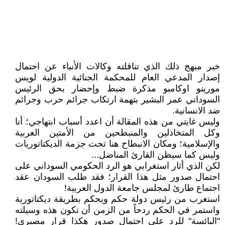
خبر مبهج ذلك الذي تناقلته وكالات الأنباء عن احتمال
إصدار المدعي العام للمحكمة الجنائية الدولية لويس
مورينو اوكامبو مذكرة ضبط وإحضار بحق الرئيس
السوداني عمر البشير بتهمة ارتكاب جرائم حرب وجرائم
ضد الانسانية.
وليس غايتي من هذه المقالة أن اعدد أسباب ابتهاجي؛ أنا
وكل المتخاذلين والمنبطحين من الأمتين العربية
والإسلامية؛ ومكان الانبطاح هنا تحت جزمة الديكتاتوريات
وليس كما سيظن القارئ المناضل...
لكن الذي أثار استغرابي هو الرد الحكومي السوداني على
احتمال صدور مثل هذا القرار؛ فقد طلب السودان عقد
اجتماع طارئ لمجلس جامعة الدول العربية!
استغرب من رئيس دولة حكم ويحكم بطريقة ديكتاتورية
واستمر في الحكم ردحاً من الزمن أن تكون هذه وسيلته
"البائسة" للرد على احتمال صدور هكذا قرار مصيري!