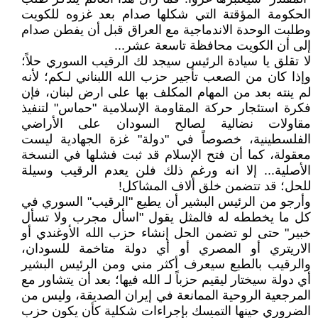
الحكومة المؤقتة التي شكلها صدام بعد غزوه للكويت
وطلبت الوحدة الاندماجية مع العراق قبل أن يفطن صدام
إلى أن الكويت محافظة تاسعة عشر...
لا تقلق يا سيادة الرئيس سيجد لك الرقيب السوري حلاً؛
وإذا كان من الصعب تأجير حزب الله اللبناني لـكم؛ لأنه
لم ينته بعد من المهام المكلف بها على ارض لبنان، فإن
فكرة استئجار حركة المقاومة الإسلامية "حماس" لتنفيذ
مقاولات نضالية لصالح السودان على الأراضي
الفلسطينية، خصوصاً في "دولة" غزة الجهادية ليست
معقولة، كما أن فتح الإسلام قد ثبت فشلها في النسخة
الأصلية... إلا انه ورغم ذلك فلن يعدم الرقيب وسيلة
للحل؛ قد تتضمن خلق ألاف المشاكل!
وأرجو من الرئيس البشير أن يطيع "الرقيب" السوري في
كل ما يخططه له فالمثل يقول "اسأل مجرب ولا تسأل
خبير" حتى لو تضمن الحل إنشاء حزب الله الأوغندي أو
الاريتري أو المصري أو أي دولة متاخمة للسودان،
والرقيب بالطبع سيعرف أكثر مني ومن الرئيس البشير
أي دولة سيختار ليقيم حزباً لـ الله فيها؛ بعد أن يتشاور مع
المرجعية الروحية الممانعة في إيران الصديقة، وليس من
الضروري حينها التمسك بإجراءات شكلية كأن يكون حزب