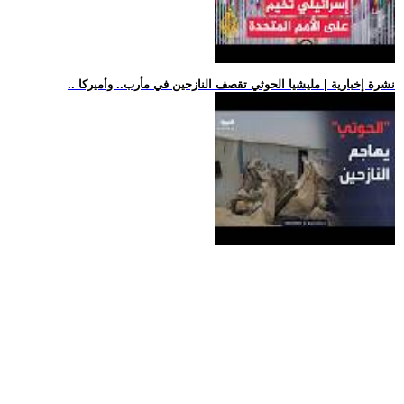
.. نشرة إخبارية | مليشيا الحوثي تقصف النازحين في مأرب.. وأميركا