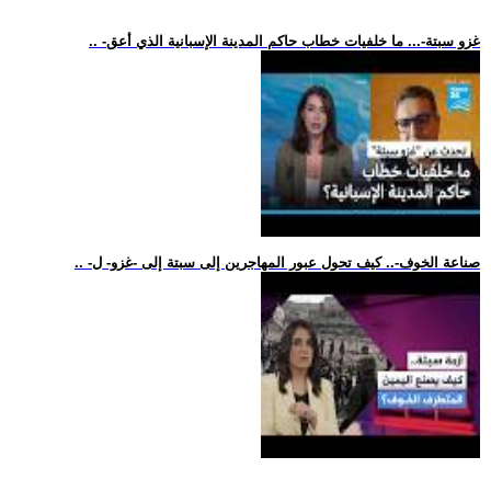
.. -غزو سبتة-... ما خلفيات خطاب حاكم المدينة الإسبانية الذي أعق
.. -صناعة الخوف-.. كيف تحول عبور المهاجرين إلى سبتة إلى -غزو- ل