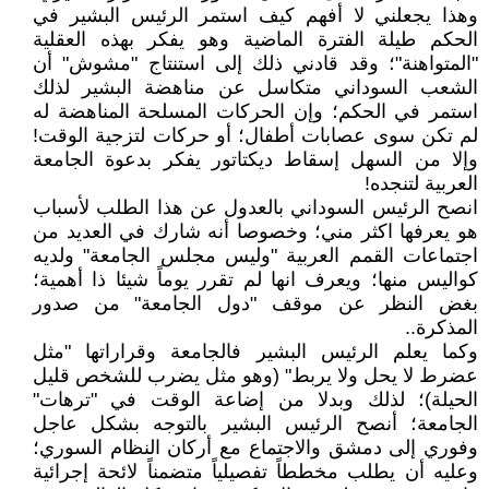
وهذا يجعلني لا أفهم كيف استمر الرئيس البشير في
الحكم طيلة الفترة الماضية وهو يفكر بهذه العقلية
"المتواهنة"؛ وقد قادني ذلك إلى استنتاج "مشوش" أن
الشعب السوداني متكاسل عن مناهضة البشير لذلك
استمر في الحكم؛ وإن الحركات المسلحة المناهضة له
لم تكن سوى عصابات أطفال؛ أو حركات لتزجية الوقت!
وإلا من السهل إسقاط ديكتاتور يفكر بدعوة الجامعة
العربية لتنجده!
انصح الرئيس السوداني بالعدول عن هذا الطلب لأسباب
هو يعرفها اكثر مني؛ وخصوصا أنه شارك في العديد من
اجتماعات القمم العربية "وليس مجلس الجامعة" ولديه
كواليس منها؛ ويعرف انها لم تقرر يوماً شيئا ذا أهمية؛
بغض النظر عن موقف "دول الجامعة" من صدور
المذكرة..
وكما يعلم الرئيس البشير فالجامعة وقراراتها "مثل
عضرط لا يحل ولا يربط" (وهو مثل يضرب للشخص قليل
الحيلة)؛ لذلك وبدلا من إضاعة الوقت في "ترهات"
الجامعة؛ أنصح الرئيس البشير بالتوجه بشكل عاجل
وفوري إلى دمشق والاجتماع مع أركان النظام السوري؛
وعليه أن يطلب مخططاً تفصيلياً متضمناً لائحة إجرائية