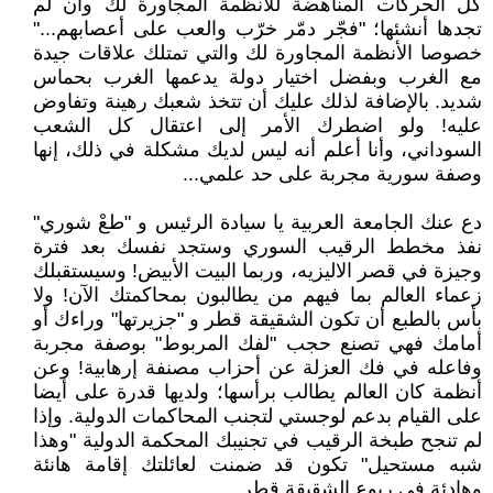
كل الحركات المناهضة للأنظمة المجاورة لك وان لم
تجدها أنشئها؛ "فجّر دمّر خرّب والعب على أعصابهم..."
خصوصا الأنظمة المجاورة لك والتي تمتلك علاقات جيدة
مع الغرب وبفضل اختيار دولة يدعمها الغرب بحماس
شديد. بالإضافة لذلك عليك أن تتخذ شعبك رهينة وتفاوض
عليه! ولو اضطرك الأمر إلى اعتقال كل الشعب
السوداني، وأنا أعلم أنه ليس لديك مشكلة في ذلك، إنها
وصفة سورية مجربة على حد علمي...
دع عنك الجامعة العربية يا سيادة الرئيس و "طعْ شوري"
نفذ مخطط الرقيب السوري وستجد نفسك بعد فترة
وجيزة في قصر الاليزيه، وربما البيت الأبيض! وسيستقبلك
زعماء العالم بما فيهم من يطالبون بمحاكمتك الآن! ولا
بأس بالطبع أن تكون الشقيقة قطر و "جزيرتها" وراءك أو
أمامك فهي تصنع حجب "لفك المربوط" بوصفة مجربة
وفاعله في فك العزلة عن أحزاب مصنفة إرهابية! وعن
أنظمة كان العالم يطالب برأسها؛ ولديها قدرة على أيضا
على القيام بدعم لوجستي لتجنب المحاكمات الدولية. وإذا
لم تنجح طبخة الرقيب في تجنيبك المحكمة الدولية "وهذا
شبه مستحيل" تكون قد ضمنت لعائلتك إقامة هانئة
وهادئة في ربوع الشقيقة قطر...