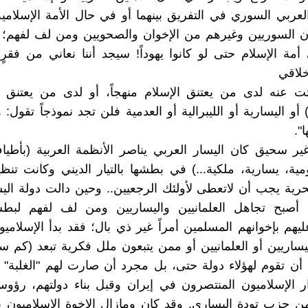
العربي السوري في التفريق بينهما أو في حال الأمة الإسلامي
ان السوريين وغيرهم من الإخوان والصحويين ومن لف لفهم؛ 
مة الإسلام حتى لو كانوا يهوداً! سيجد أننا نعاني من فقر
خلاقي
ت عنه لدى من يعتنق الإسلام منهجاً، أو لدى من يعتنق ال
أو اليسارية أو الليبرالية أو العدمية فلن تجد نموذجاً تقول: 
".
ير سحيق كان اليسار العربي يناصر الأنظمة العربية (بأطيا
مية، يسارية، ملكية...) في بطشها بالتيار الديني وكانت تنظ
رية يجب أن لاتعطى لأولئك الرجعيين.. وحين دالت دولة الي
ن أصبح تجاهل العلمانيين واليساريين ومن لف لفهم لب
هم بإخوانهم المسلمين أمراً غير ذي بال؛ فقد بدأ الإسلام
ليساريين أو العلمانيين أو ممن يتبعون ملل فكرية تبعد (كم س
 أن تقوم لهؤلاء دولة حتى، بل مجرد أن صارت لهم "الغلبة"
ر الإسلاميون المنتصرون في إيران وقبل بناء دولتهم، رؤو
ن حزب تودة اليساري. وقد كان ومازال الإخوة الإسلاميون ي