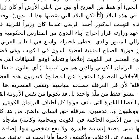
الحق) أو هبط من المريخ أو نبق من باطن الأرض أو كان زر
ي هذه البلاد (أيّاً تكن البلاد التي يقطنها هذا الـ بدون). وق
ه التهمت الدكتور أحمد الربعي عندما كان وزيراً للتربية 
د وزارته قرار إخراج أبناء البدون من المدارس الحكومية 
برالي المتنور والذي يحظى باحترام واسع في العالم العربي
ز فوزية الصباح المتبنية لقضية البدون في الكويت وهي قض
ى المحلي في الكويت إعلاميا وانتخابياً (وفق السياقات التي 
ب البرلمان الكويتي والذين هم من "طينتنا" ( أي يعانون ضعفا
الأخلاقي المطلق؛ المتجرد عن المصالح) لايقربون هذه القض
قلة" لأن في العرقلة مصلحة سياسية. وتنتفي العنصرية هنا ل
ن ليسوا فقط من ملّة واحدة بل قد يكونوا من نفس الأرومة القب
لقضايا النادرة التي يلتف حولها كل أطياف البرلمان الكويتي..
 ووطنيون و.. عدميون، لعرقلة حق انساني واضح. من هنا كا
ي من الأسرة الحاكمة في الكويت ومحامية وكاتبة) مفاجأة 
ها تتبنى قضية إنسانية خاسرة. ولا نفع شخصي منها، إضافة 
ل بعيدة عن الإعلام. ولأكتشف لاحقاً وأنا ابحث في تدقيق مع