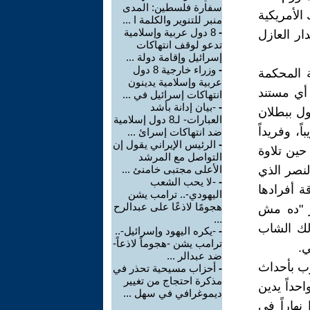
سفارة فلسطين: المدى
الأمريكية
منبر للتنوير والكلمة ا ...
-
8 دول عربية وإسلامية
ار العازل
تدعو لوقف انتهاكات
إسرائيل وإقامة دولة ...
-
وزراء خارجية 8 دول
 المحكمة
عربية وإسلامية يدينون
 أي مستند
انتهاكات إسرائيل في ...
-
-بيان إدانة بأشد
ول ببطلان
العبارات- لـ8 دول إسلامية
ً، وفريداً
ضد انتهاكات إسرائ ...
-
الرئيس الإيراني يقول إن
 حين تلاوة
التواصل مع المرشد
لنصر الذي
الأعلى مجتبى خامنئ ...
-
-لا يحب الشعب
ة أفرادها
اليهودي-.. ترامب يشن
هجومًا لاذعًا على عبدالرح
صر "ده مش
...
لك الشاب
-
-يكره اليهود وإسرائيل-..
ترامب يشن -هجوماً لاذعاً-
ي.
ضد عبدالر ...
رب بأحداث
-
أحزاب مسيحية تحذر في
مذكرة احتجاج من تغيير
حداً يدين
ديموغرافي في سهل ...
نهاراً في