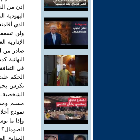
إذن من الطب
اليهودية ا
الذي أقامته
ولن تسعفك
الإدارية ا
صادر من ال
البهائية كد
في الثقافة 
الحكم علت 
تكرس بحرما
الشخصية.. 
مسلم ومش 
نموذج أخلا
وإذا ما توس
الصومال؟ و
المذابح ال