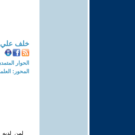
خلف علي 
الحوار المتمدن-العدد: 2277 - 08
المحور: العلما
لمن لديه 