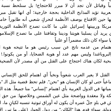
باً وقبائل لأن تجد أن لا مبرر للاحتجاج! بل سنلحظ نسبة
ربية تؤيد المذابح الداخلية بحجة خارجية؛ أي انها تقبل مبرر
ا حين الاقتناع بوصف الأنظمة لتحركٍ شعبي أنه طابوراً خامساً
مريكا وربيبتها إسرائيل على ما كانت تصدح الأنظمة الثوري
 يريد أن يسلبنا هويتنا وديننا وثقافتنا على ما تصدح الإسلامو
 سواء كان ذلك مضمراً أو علنياً
اهتمام من عدمه ناتج عن سبب رئيس هو ما تتيحه هوية ا
لبروباغندا وليس مهم عدد أو هوية الضحايا، أو من يكونوا.! 
ضحية لكان هناك احتجاج على القتل من أي مصدر لأن الضحية 
 القتل لا يعير العرب شعوباً ونخباً أي اهتمام للحق الإنساني
ماعياً حتى لو كان الإنسان هو "نحن". فلم تحظ قضية مثل الـ "
اتها في الدول العربية بأي اهتمام "إنساني" منا جميعاً. هذه ا
ة ولا معقدة وواضحة مثل عين الشمس وخلاصتها: من حق ال
 في بلدٍ جلّ عمره أن يكون له أوراق ثبوتية تنسبه لكيانٍ ما، 
دولة. سواء قدم هذا "الكائن" من دول الجوار (على ما تبرر ا