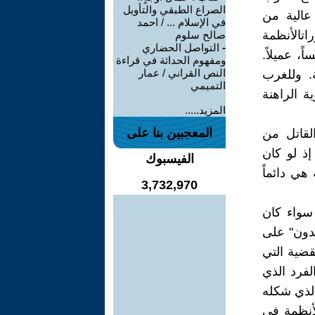
الصراع الطبقي والتأويل
 عالية من
في الإسلام ... / احمد
اتالأنظمة
صالح سلوم
-
التواصل الحضاري
، عميلاً.
ومفهوم الحداثة في قراءة
النص القراني / عمار
ة. وللغرب
التميمي
ية الراهنة
المزيد.....
المعجبين بنا على
لقاتل من
إذ لو كان
الفيسبوك
هي دائماً
3,732,970
 سواء كان
بدون" على
لقضية التي
فرد الذي
الذي شكله
لأنظمة في