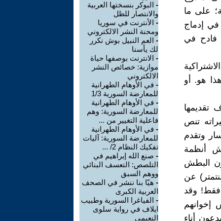
-
البوكر بنسختها العربية
ة؛ على ما
والانتصار للظل
-
الأنترنت في سوريا
في إدماج
ومحنة النشر الالكتروني
ٍ فادح في
-
العم النبيل بوش نكرر
لك يأسنا
-
الانترنت بوصفها حياة
اشتراكية
موازية: خصائص النشر
الالكتروني
هذا هو. أو
-
في الأوهام الطهرانية
للمعارضة السورية 1/3
-
في الأوهام الطهرانية
ف تقديمها
للمعارضة السورية: وهم
فاعلية التغيير من ...
يراته تنص
-
في الأوهام الطهرانية
سار وتقدم
للمعارضة السورية: آليات
تفكيك النظام 2/ ...
طش أنظمة
-
صنع الله إبراهيم في
يون البطش
التلصص: التعسف البنائي
ووهم السبق
نتمتر) عن
-
هيّا بنا ننشر في الصحف
 فقط! وقد
العربية الكبرى
-
الفياغرا السورية وطبيب
س إخوانهم
ايلاف في رواية سلوى
دعون أناء
النعيمي