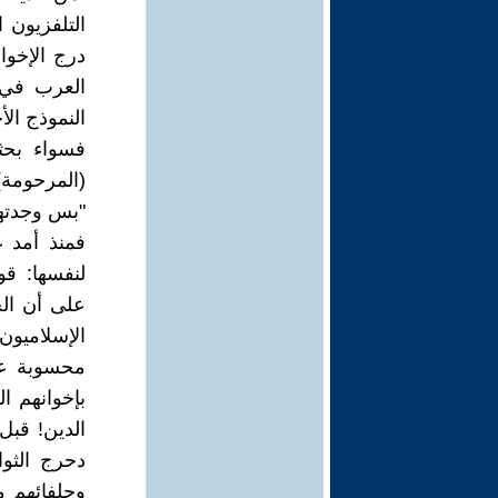
التلفزيون 
درج الإخو
العرب في أ
النموذج الأ
فسواء بحث
(المرحومة) 
"بس وجدتها
فمنذ أمد غ
لنفسها: قو
على أن الح
الإسلاميو
محسوبة علي
بإخوانهم ا
الدين! قبل
دحرج الثوا
وحلفائهم م