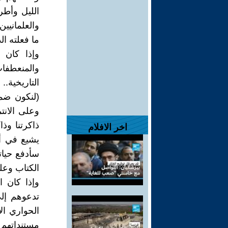
الليل وأطرا
والعلمانيين
ما فعلته الد
وإذا كان 
والمنعطفا
التاريخية.
(لنكون ضمن
وعلى الانت
ذاكرتنا وذا
اخر الافلام
يشيع في أم
سأدفع حيات
الكتاب وعل
وإذا كان 
تدعوهم إل
الحواري ال
مستنداتهم 