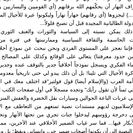
ف النهار أن يحكّمهم الله برقابهم (أي القوميين واليساريين وا
...) ليجزوها (أي رقابهم) جهاراً نهاراً وليكونوا عبرة للأجيال الم
ولة الطالبانية المجيدة قبل أن تصبح فلولاً...
ذلك يمكن نسبته إلى السياسة والثورات والعنف الثوري 
ت الحاسمة والثقافة السياسية وممارستها في فترة من
. فإننا نعجز على المستوى الفردي ونحن نبحث عن نموذج أخ
 حدود معرفتنا) يتعالي على الوقائع وكذلك على المصالح ا
ماء الفكري ويسجل نموذجاً أخلاقياً جدير بالتوقف عنده وجدير
كرة الأجيال التي تلينا! بل أن ذلك يبدو لي حتى تاريخياً معدوماً.
ة العرب (والإسلام أيضا) قول فولتير"قد اختلف معك في ال
ي ثمناً لأن تقول رأيك" وتجده مسجلاً في أول صفحات الكتب ال
ى عربات الباعة الجوالين وسيارات نقل الخضرة والعفش المنزل
الإسلاميون لديهم مستندات نصية تمنعهم من التعاطف مع ال
ى دحرجة رؤوسهم ليدخلوا جنات تجري من تحتها الأنهار وتح
أبكار فيها... فما سر غياب الضمير الأخلاقي عند الآخرين، م
النصية إلى أن يكونوا أصحاب ضمير حي، وإنساني ويقظ؛ بل وم