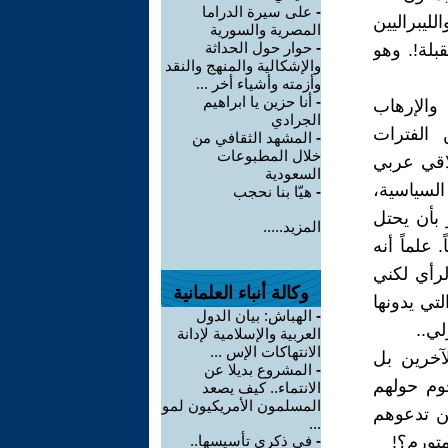
-
على سيرة الدراما
لليبراليين
المصرية والسورية
-
حوار حول الحداثة
قبلة!. وهو
والإشكالية والمنهج والنقد
وأزمته وأشياء أخر ...
-
أنا حزين يا ابراهيم
والإرهاب
الجرادي
 الفترات
-
المشهد الثقافي من
خلال المطبوعات
لاقي عربي
السعودية
لسياسية،
-
هيّا بنا نحجب
 بأن يحتل
المزيد.....
 علماً أنه
رأي لكني
وكالة أنباء العلمانية
تي يدونها
-
الهباش: بيان الدول
ي..
العربية والإسلامية لإدانة
الانتهاكات الإس ...
آخرين بل
-
المشروع بديلا عن
وم حولهم
الانتماء.. كيف يصعد
المسلمون الأمريكيون لمو
من تدعوهم
...
تورم؟!
-
في ذكرى تأسيسها..