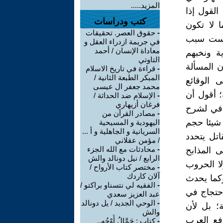
المزيد.....
القول إذا
كتب ودراسات
ا لا تكون
-
حقوق العصر. تحقيقات
 ليست سبب
في جريمة ازدراء العقل و
معاداة الإنسان / أحمد
ة ونخبهم
التاوتي
ن المسألة
-
قراءة في تاريخ الاسلام
المبكر الطبعة الثانية /
 الوقائع
محمد جعفر ال عيسى
؛ أقول أن
-
الإسلام ضد الحداثة /
فرغان أزيهاري
ضافي لشرح
-
مصادر القرآن من
 شيئا حجم
اليهودية و المسيحية
السريانية و الجاهلية و أ ...
اتل يتحدد
/ مؤمن عقلاني
-
محادثات مع الله الجزء
 المذابح
الرابع / نيل دونالد والش
لا الحروب
-
مختصر كتاب الأرواح /
آلان كاردك
وكما يحدث
-
الفقيه لي نتسناو براكتو /
احتجاج في
عبد العزيز سعدي
-
الوحي الجديد / يل دونالد
؛ بل لأن
والش
فع العرب
-
كتاب : حَمَّالُ أَوْجُهٍ..