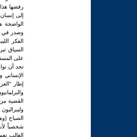
رفضها هذا 
إلى إنسان ف
الواضحة هذ
وصدر في عه
الفكر اللي
السياق تبر
على المستو
تجد أن نوا
الإنساني و
إطار "العر
والبرلمانيو
القضية من ا
وليبراليون
الصباح (وه
شخصياً لأن
الغالب تعم