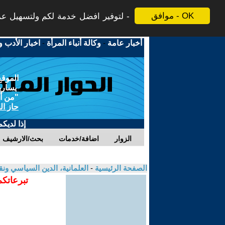
موافق - OK
لتوفير افضل خدمة لكم ولتسهيل عملي
أخبار عامة
-
وكالة أنباء المرأة
-
اخبار الأدب و
الموقع
يسارية
"من أج
حاز ال
إذا لديك
الزوار
اضافة/خدمات
بحث/الارشيف
الصفحة الرئيسية
-
العلمانية، الدين السياسي ونق
تبرعاتكم