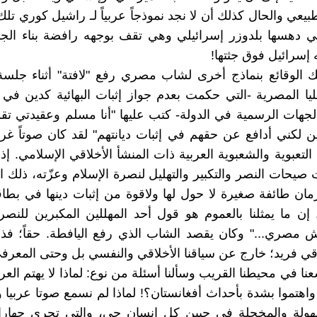
يعي والحال كذلك أن لا نجد نموذجاً عربياً لـ راشيل كوري تلك 
لتي دهسها بلدوزر إسرائيلي وهي تقف بوجهه رافضة بناء الجد
 إسرائيل فوق جثتها!
 الوقائع بنماذج أخرى لشاب مصري رفع "لافتة" أثناء جلسة
لعليا المصرية -التي حكمت بعدم جواز إثبات البهائية كدين في
جهات الرسمية في الدولة- كتب عليها "أنا مسلم وعقيدتي تق
ين لكني أدافع عن حقهم في إثبات ديانتهم" لقد كان صوتاً غريبا
التعبوية والشعبوية العربية ذات المنشأ الأخلاقي الإسلامي. إذ
صيحات النصر والتكبير والتهليل لنصرة الإسلام وعزّته، ذلك ا
ن طائفة صغيرة لا حول لها ولاقوة من إثبات دينها في بطاق
إن ما يمثلنا بالعموم هو قول أحد المهللين المكبرين للن
مصري..." وكان يقصد الشاب الذي رفع اليافطة. حقاً؛ فذ
قي فريد؛ خارج عن سياقنا الأخلاقي والنفسي بل وحتى المعرف
عنا في محيطنا القريب وسألنا أسئلة من نوع: لماذا لا يهتم الع
اهتموا بشدة بأحداث أفغانستان؟! لماذا لم نسمع صوتا عربيا وا
مهولة والمخجلة في جبين كل إنسان حي، والتي تجري جهارا 