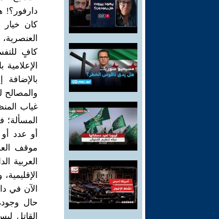
دارفور؟! ه
كان خيار ج
العنصرية، 
كافٍ للتفس
الإعلامية ب
بالإضافة 
والمصالح ل
غياب المنظ
المسألة؛ فا
أو عدد أو 
موقف العر
العربية الد
الإقليمية،
الآن في دار
حال وجوده
القاتل ليس