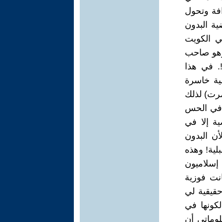
افة وتحول
ضية البدون
في الكويت
وهو صاحب
!. في هذا
ية خاسرة
مرت) لذلك
ً في الحس
ية إلا في
أن البدون
لية! وهذه
 إسلاميون
نت فوزية
حقيقية لي
لكونها في
لوماتي أن