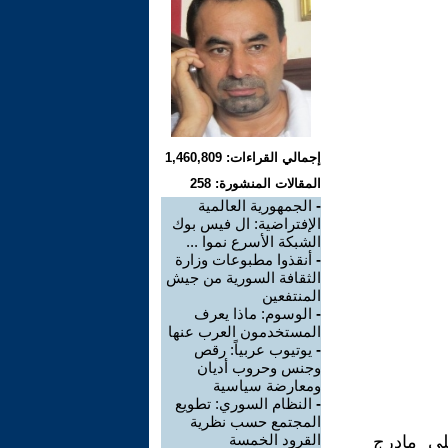
إجمالي القراءات: 1,460,809
المقالات المنشورة: 258
-
الجمهورية العالمية
الإفتراضية: ال فيس بوك
الشبكة الأسرع نموا ...
-
أنقذوا مطبوعات وزارة
الثقافة السورية من جيش
المنتفعين
-
الوسوم: ماذا يعرف
المستخدمون العرب عنها
-
يوتيوب عربياً: رقص
وجنس وحروب أديان
ومعارضة سياسية
-
النظام السوري: تطويع
المجتمع حسب نظرية
القرود الخمسة
لى مادرج