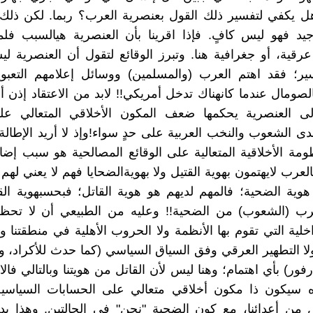
ل يكفي لتفسير ذلك القول بعنصرية العرب؟ ربما. لكن ذلك 
يد فهو ليس كافٍ. فإذا اقرينا بأن العنصرية هيالسبب فلم
عرقية، أو جغرافية هنا. وتبرز الوقائع لتقول أن العنصرية
ير؛ فقد اهتم العرب (والمسلمين) ووسائل إعلامهم التعبوي
الصومال عندما كانهناك تدخل أمريكي!! لابد من الاعتقاد إذن أ
إلى العنصرية يحكمها ضعف المكون الأخلاقي المتعالي على
دى الشعوب والنخب العربية على حدٍ سواء!وإذ لا أريد الإطالة
ومة الأخلاقية المتعالية على الوقائع المصالحية هو سبب إ
لعرب لايهتمون بهوية القتيل ولا بهويةالضحايا فهم لا يعني لهم
هوية الضحية؛ فالمهم لديهم هو هوية القاتل؛ فبحسبهوية الق
ب (الشعوب) من الضحية!! وعليه من الطبيعي أن لا تحظى
اخلية التي تقوم بها الأنظمة ولا الحروب الأهلية في منطقتنا و
 ولا التطهير العرقي وفق السياق السياسي (كما حدث للأكراد، 
فور) بأي اهتمام؛ وهنا ليس لأن القاتل من هويتنا وبالتالي فال
 سيكون ذا مكون أخلاقي متعالي على الحسابات السياسية
 من أعدائنا، مع كون الضحية "نحن" في الحالتين. وهذا يد