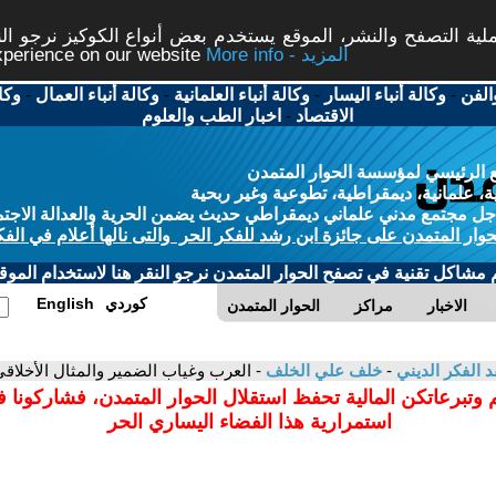
ة التصفح والنشر، الموقع يستخدم بعض أنواع الكوكيز نرجو النق
More info - المزيد
experience on our website
الفن
-
وكالة أنباء اليسار
-
وكالة أنباء العلمانية
-
وكالة أنباء العمال
-
وكا
الاقتصاد
-
اخبار الطب والعلوم
 الرئيسي لمؤسسة الحوار المتمدن
، علمانية، ديمقراطية، تطوعية وغير ربحية
ل مجتمع مدني علماني ديمقراطي حديث يضمن الحرية والعدالة الاجتم
حوار المتمدن على جائزة ابن رشد للفكر الحر والتى نالها أعلام في الفك
م مشاكل تقنية في تصفح الحوار المتمدن نرجو النقر هنا لاستخدام الموقع
كوردي
English
الاخبار
مراكز
الحوار المتمدن
د الفكر الديني
-
خلف علي الخلف
- العرب وغياب الضمير والمثال الأخلاق
 وتبرعاتكن المالية تحفظ استقلال الحوار المتمدن، فشاركونا 
استمرارية هذا الفضاء اليساري الحر