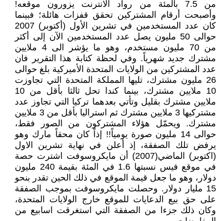
من 7.5 بالمئة من رواد الانترنت يزورون موقعه!
وأصبحت أرقام المشتركين تحقق قفزات هائلة؛ فبينما
كان عدد المستخدمين في تشرين الأول (أكتوبر) 2007
حوالى 50 مليون يصل عدد المستخدمين الآن إلى أكثر
من 70 مليون مستخدم، وهو ما يؤشر الى 4 ملايين
مشترك جديد شهرياً. وفي لحظة كتابة هذا التقرير فان
عدد المشتركين من الولايات المتحدة الأميركية بلغ حوالى
26 مليون مشترك، تليها المملكة المتحدة التي تجاوزت
10 ملايين مشترك، بينما كندا تحل ثالثا بأقل من 10
ملايين مشترك بقليل وتأتي بعدهما تركيا التي تجاوز عدد
مشتركيها 3 ملايين مشترك ثم استراليا بأقل من 3 ملايين
مشترك. ويحمّل هؤلاء المشتركون من الصور فقط،
حوالى 14 مليون صورة يومياً!! إذاً كان محقاً مارك وهو
يرفض تلك الصفقة، إذ أعلن في نهاية تشرين الاول
(اكتوبر) الماضي(2007) أن مايكروسوفت اشترت حصة
في موقع فيس نسبتها 1.6 في المئة بقيمة 240 مليون
دولار، وهو ما جعل قيمة الموقع في ذلك الحين تقدر بنحو
15 مليار دولار. وحصلت مايكروسوفت بموجب الصفقة
على حق بيع الدعايات للموقع خارج الولايات المتحدة،
وكان ذلك جزءا من الصفقة التي استغرقت اسابيع من