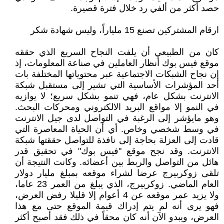
حصد أكثر من ألفي رد خلال فترة قصيرة.
ارقام المشتركين تصنع 15 ملياراً، وليس شهادة شكر
كان من الطبيعي أن يلفت النجاح السريع الذي حققه
موقع فيس بوك أنظار العاملين في صناعة المعلومات، إذ
إن نجاح الشبكات الاجتماعية عبر محتوياتها المختلفة بات
أحد المؤشرات الأساسية التي تشير إلى مستقبل شبكة
الانترنت بشكل عام، فهي تنمو بشكل سريع؛ لا يوازيه
في النمو إلا مواقع البريد الالكتروني ومحركات البحث.
وهو مايؤشر إلى الرغبة في التواصل لدى جيل الانترنت
في وسط شخصي وخاص. أي أن الحياة المعاصرة التي
قادت إلى العزلة بحاجة إلى نافذة للتواصل حققتها شبكة
الانترنت. وقد نجح موقع "فيس بوك" في تحقيق قدر
هائل من التواصل والربط بين أعضائه. وكانت النتيجة أن
تلقى زوكربيرج عرضا لشراء موقعه بمبلغ مليار دولار
العام الماضي. زوكربيرج، الذي يبلغ من العمر 23 عاما،
ولا يزيد عمر موقعه عن 4 أعوام إلا قليلا رفض العرض،
فهو يرى أنه لم يتم إدراك قيمة الموقع حتى مع هذا
العرض، ويبدو الآن أنه كان محقاً في ذلك فقد أصبح أكثر