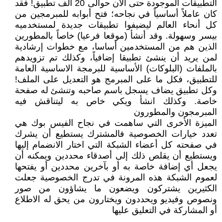
التطبيقات الموجودة حتى الآن حوالى 20 الف تطبيق! فقد
كان عاملاً أساسياً في نجاحه؛ فتح أبوابه للمبرمجين من
كل أنحاء العالم ليضيفوا تطبيقات جديدة لمستخدميه
بيسر وسهولة. وقد أنشأ (موقعا فرعيا) خاصاً بالمطورين
الذين هم من المستخدمين أساسا، مع خطوات إرشادية
لمن يريد أن ينشئ تطبيقا إضافياً، وكذلك تم تزويدهم
بالملفات (البلوكات) الأساسية للبرمجة الاساسية العامة
للتطبيق، فكل ما على المبرمج هو التعديل على الملف!
وكل تطبيق يضاف يسجل باسم صاحبه وتنشئ له صفحة
خاصة. وكذلك انشأ ويكي خاص به ليتناقش فيه
المبرمجون والمطورون
الميزة الأخرى التي ساهمت في نجاح الفيس بوك هي
تعدد خيارات الخصوصية فالمشترك يستطيع أن يشرك
في صفحته كل أعضاء الشبكة التي اختار الانضمام إليها
ويستطيع أن يقلص ذلك إلى أصدقاء محددين ويمكنه أن
يجعل أي إضافة خاصة به أو بآخرين محددين أو يفتحها
لعموم الشبكة هذه المرونة في تدرج الخصوصية جعلت
الكثيرين يشتركون ويضعون ما يشاؤون من صور
ونصوص وفيديو ويحددون ويختارون من يحق له الاطلاع
أو المشاركة في التعليق عليها