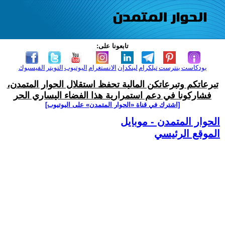
تابعونا على:
بودكاست
بنترست
تيلكرام
لينكدإن
الانستغرام
اليوتيوب
التويتر
الفيسبوك
تبرعاتكم وتبرعاتكن المالية تحفظ استقلال الحوار المتمدن،
فشاركونا في دعم استمرارية هذا الفضاء اليساري الحر
[اشترك في قناة ‫«الحوار المتمدن» على اليوتيوب]
الحوار المتمدن - موبايل
الموقع الرئيسي