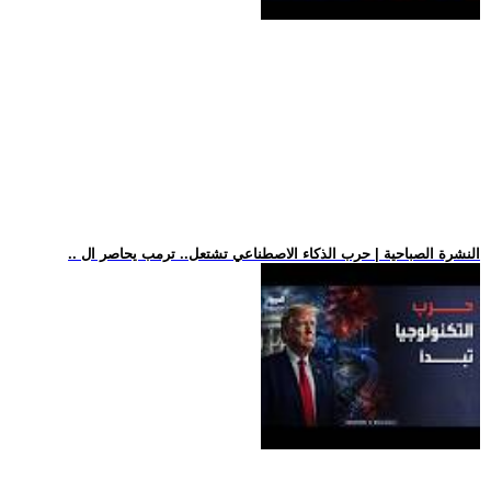
.. النشرة الصباحية | حرب الذكاء الاصطناعي تشتعل.. ترمب يحاصر ال