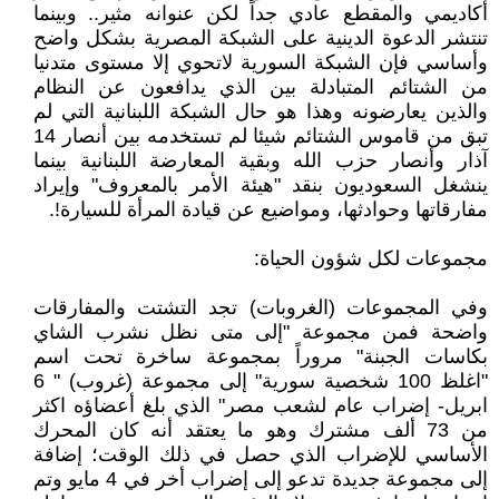
أكاديمي والمقطع عادي جداً لكن عنوانه مثير.. وبينما
تنتشر الدعوة الدينية على الشبكة المصرية بشكل واضح
وأساسي فإن الشبكة السورية لاتحوي إلا مستوى متدنيا
من الشتائم المتبادلة بين الذي يدافعون عن النظام
والذين يعارضونه وهذا هو حال الشبكة اللبنانية التي لم
تبق من قاموس الشتائم شيئا لم تستخدمه بين أنصار 14
آذار وأنصار حزب الله وبقية المعارضة اللبنانية بينما
ينشغل السعوديون بنقد "هيئة الأمر بالمعروف" وإيراد
مفارقاتها وحوادثها، ومواضيع عن قيادة المرأة للسيارة!.
مجموعات لكل شؤون الحياة:
وفي المجموعات (الغروبات) تجد التشتت والمفارقات
واضحة فمن مجموعة "إلى متى نظل نشرب الشاي
بكاسات الجبنة" مروراً بمجموعة ساخرة تحت اسم
"اغلظ 100 شخصية سورية" إلى مجموعة (غروب) " 6
ابريل- إضراب عام لشعب مصر" الذي بلغ أعضاؤه اكثر
من 73 ألف مشترك وهو ما يعتقد أنه كان المحرك
الأساسي للإضراب الذي حصل في ذلك الوقت؛ إضافة
إلى مجموعة جديدة تدعو إلى إضراب أخر في 4 مايو وتم