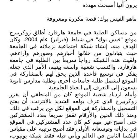
يرون أنها أصبحت مهددة
ماهو الفيس بوك: قصة مكررة ومعروفة
من مساكن الطلبة في جامعة هارفارد أطلق زوكربيرج
موقع "فيس بوك" في شباط (فبراير) عام 2004، وكان
الهدف منه، إنشاء شبكة اجتماعية لزملائه في الجامعة
حيث يتبادلون من خلالها أخبارهم وصورهم وآراءهم.
ولقيت هذه الشبكة رواجاً سريعاً بين الطلبة في جامعة
هارفارد، واكتسب شعبية واسعة بينهم، الأمر الذي جعله
يفكر في توسيع قاعدة الذين يحق لهم بالمشاركة في
الموقع لتشمل طلبة جامعات أخرى وطلبة مدارس ثانوية
يسعون إلى التعرف إلى الحياة الجامعية.
وأمام ازدياد شعبية الموقع كان من المنطقي أن يقرر
زوكربيرج الذي عرف بولعه الشديد بالانترنت، أن يفتح
التسجيل والمشاركة في الموقع لكل من يرغب في ذلك.
ومنذ ذلك الحين والأرقام تقفز سريعاً بعدد المشتركين
حتى أصبح غير مهم كم كان عدد المشتركين في الموقع
في بداياته وتوسعاته الأولى فقد أصبح ترتيبه على مقياس
اليكسا الثامن في العالم ويأتي قبله فقط شبكة يوتيوب،