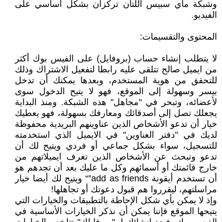
وشبكة ماي سبيس اللتان تركزان بشكل أساسي على
الفيديو.
المحتوى والتقسيمات:
لا يتطلب إنشاء حساب (بروفايل) على الفيس بوك أكثر
من ايميل صالح تتلقى عليه رابطا لتفعيل الاشتراك وذلك
للتحقق من هوية المستخدم، وبعدها يمكنك أن تدخل
بيسر وسهولة إلى الموقع، فهو لا يتيح الدخول سوى
لأعضائه، وتبحر في "مجاهل" هذه الشبكة. ومنذ البداية
يجعلك تصل إلى أصدقائك ومعارفك بسهولة، فهو يعطيك
خيار أن تدعو الأشخاص الذين عناوينهم البريدية محفوظة
لديك في "دفتر العناوين" في الايميل الذي استخدمته
للتسجيل، سواء بشكل جماعي أو فردي ويتيح لك أن
تدعو وتبحث عن الأشخاص الذين تعرف ايميلاتهم من
خارج قائمتك أو أسمائهم وكل ما عليك بعد أن تجدهم هو
أن تستخدم أيقونة add as friends”“ ويتيح لك أيضا خيار
مراسلتهم، ليقرروا هم قبول دعوتك أو تجاهلها!
وإذ لا يمكن بأي شكل الإحاطة بالتطبيقات والخيارات التي
يتيحها الموقع فإننا يمكن أن نذكر الخيارات الأساسية في