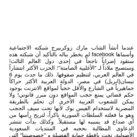
عندما أنشأ الشاب مارك زوكربيرج شبكته الاجتماعية
وأسماها facebook لم يخطر بباله بالتأكيد أن شبكته هذه
ستقود إضراباً ناجحاً في إحدى دول العالم الثالث!
وستصبح ملاذاً لـ "الأغلبية الصامتة"؛ الحزب الأكثر انتشاراً
في العالم العربي، لتنظيم صفوفها. ذلك ما حدث يوم 6
نيسان(ابريل) في مصر، الدولة العربية الأكثر حراكاً
جماهيرياً في الشارع والأقل حجباً لمواقع الانترنت بوجود
حكم قضائي يمنع حجب المواقع دون مبرر قانوني! ولا
يمكن للشعوب العربية الأخرى أن تحلم بالطريقة
المصرية لاستخدام الفيس بوك لأنها تحت سيف الحجب
وهو ما فعلته السلطات السورية باكراً، لتريح رأسها من
أي صداع قد يسببه لها مستقبلاً. وكذلك بدأت تنتشر
الدعاوى المطالبة بحجبه في المنتديات السعودية
الأصولية، تحت يافطة حماية الفضيلة و "خصوصيتنا" التي