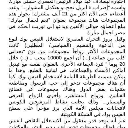
اختياره ليصادف عيد ميلاد الرئيس المصري حسني مبارك
واسمه "إضراب 6 ابريل نجح..و هنكمل المشوار..." وعدد
أعضاءه حتى الآن اكثر من 21 ألف مشترك؛ بجوار هذه
المجموعات هناك مجموعة بعنوان "نعم لجمال مبارك"
يبلغ أعضاؤه حوالى الألفين ويدعو إلى توريث الحكم في
مصر لجمال مبارك.
وقبل بروز التحرك المصري لاستغلال الفيس بوك لنوع
من الدعوة والتنظيم (السياسي/ المطلبي) كانت
المجموعات الأكثر رواجاً مجموعات من نوع "تحداني
كلب من جماعة (...) أن اجمع 10000 محب لـ (...) خلال
20 يوما " لترد الجماعة الأخرى بالعنوان نفسه مع تبديل
أماكن الأسماء والجماعات هي لبنانية بالطبع، وهذا ما
يمكن تسميته الطريقة اللبنانية لاستخدام الفيس بوك. كما
أن هناك مجموعات تدعو إلى حب الرسول ومقاطعة
منتجات بعض الدول وهناك مجموعات عن فضائح
الفنانين، وزواج المشاهير، وأخرى للزواج العرفي
والمسيار... وذلك بجانب نشاط المرشحين الكويتين
لانتخابات مجلس الأمة الذي برز مؤخراً على سطح
الفيس بوك في الشبكة الكويتية
غير أنه يوجد قدر معقول من الاستغلال الثقافي للفيس
بوك فهناك مجموعات تخص اغلب دور النشر والمكتبات