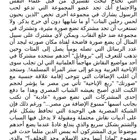
التي تحتاج لبحث تفسيري من قبل علماء النفس
والاجتماع أنك تجد عضو المجموعة التي تدعو لحب
الرسول يشارك في مجموعة أخرى تخص "الذين يحبون
لحس رجلين البنات" أو ما شابهها دون أي حرج يذكر. ولا
تستغرب أن تجد مشتركة تضع صورة مثيرة، وتشترك في
مجموعة ضد خلع النقاب. ويمكن لأي مشترك على سبيل
المثال أن يضع صورة فاضحة لفتاة مكان صورته ليجد أن
عدد الرسائل التي تصله يومياً يصل إلى المئات وحين
تذهب للتعرف إلى "بروفايل" أحدهم ستجده مشتركاً في
أحد مواضيع النقاش مهاجماً العلمانية التي لن تجلب سوى
الإباحية الغربية ويدعو إلى ستر المرأة المسلمة!. وستجد
أن اغلب الإضافات التي تتوخى إقامة علاقة جنسية مع
"صورتك" "ربع الإباحية" تأتي من مصر ما يؤشر لحجم
الكبت الذي أصبح يعيشه الشباب المصري وهذا ما دفع
إحدى المشتركات التي تضع صورة "عادية" أن تكتب
بجانب اسمها "ممنوع الإضافة من مصر..." ورغم ذلك فإن
الشبكة المصرية هي الوحيدة التي تحافظ بشكل عام
على أدبيات نقاش محتملة ومقبولة لا يدخل فيها السباب
والشتم بشكل سريع والذي يندلع عادةً عندما يضع أحدهم
موضوعاً يرى المشتركون أنه يمس الدين مثلما حدث في
موضوع "لماذا أينما وجد الإسلام وجد التخلف؟" والذي