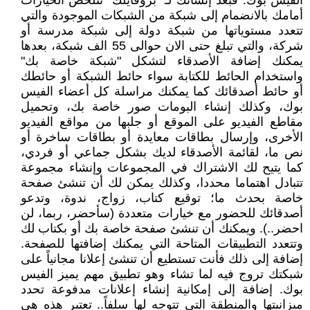
الفيس بوك. فبعد إنشائك لـ "بروفايلك" تتلخص الخيارات
أمامك بالانضمام إلى شبكة من الشبكات الموجودة والتي
تتعدد مستوياتها من شبكة دولة إلى شبكة مدرسة أو
شركة، والتي تبلغ حتى الان حوالى 55 الف شبكة، بعدها
يمكنك إضافة الأصدقاء لتشكل "شبكة خاصة بك"
واستخدام الحائط للكتابة سواء حائط الشبكة أو حائطك
أو حائط أصدقائك كما يمكنك مراسلة كل أعضاء الفيس
بوك، وكذلك إنشاء البومات صور خاصة بك، وتحميل
مقاطع الفيديو على الموقع أو جلبها من مواقع الفيديو
الأخرى، وإرسال بطاقات معايدة أو بطاقات ساخرة أو
نص ما، لقائمة الأصدقاء لديك بشكل جماعي أو فردي،
كما يتيح لك الاشتراك في المجموعات وإنشاء مجموعة
تتبادل اهتماما محددا، وكذلك يمكن لك أن تنشئ صفحة
خاصة بحدث ما؛ توقيع كتاب، زواج، ندوة، وتدعو
أصدقائك للحضور مع خيارات متعددة (سأحضر، ربما، لن
احضر..). ويمكنك أن تنشئ صفحة خاصة بك أو بكتاب لك
وتتعدد التطبيقات المتاحة التي يمكنك إضافتها للصفحة.
إضافة إلى ذلك فأنت تستطيع أن تنشئ إعلانا مجانياً على
شبكتك تروج فيه لما تشاء وهو تطبيق مهم يميز الفيس
بوك. إضافة إلى إمكانية إنشاء إعلانات مدفوعة تحدد
ميزانيتها والمنطقة التي تتوجه لها سلفاً.. تعتبر هذه هي