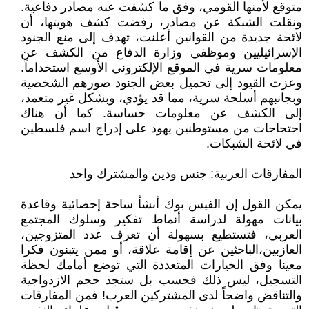
متوقع لأمنها القومي، وفق ما كشفت عنه مصادر دفاعية.
ونقلت الشبكة عن مصادر، رفضت كشف هويتها، أن
لائحة جديدة من القوانين أعلنت، تهدف إلى منع الجنود
الإسرائيليين وموظفي وزارة الدفاع من الكشف عن
معلومات سرية في الموقع الإلكتروني الأوسع استخداماً.
وعزت القيود إلى تحميل بعض الجنود صورهم الشخصية
وبجانبهم أسلحة سرية، مما قد يؤدي، وبشكل غير متعمد،
إلى الكشف عن معلومات حساسة. كما أن هناك
احتجاجات من مستوطنين يهود على إدراج اسم فلسطين
في لائحة الشبكات.
المفارقات العربية: جنس ودين والمشترك واحد
يمكن القول إن الفيس بوك أنشأ ساحة إحصائية وقاعدة
بيانات مهولة لدراسة أنماط تفكير وسلوك المجتمع
العربي، فتستطيع بسهولة أن تعرف عدد المتزوجين،
العازبين،الباحثين عن إقامة علاقة، أو ممن يتبنون فكرا
معينا وفق الخيارات المتعددة التي توضع أمامك لحظة
التسجيل، ليس ذلك فحسب بل ستجد حجم الازدواجية
والتناقض واضحاً لدى المشتركين العرب! فمن المفارقات