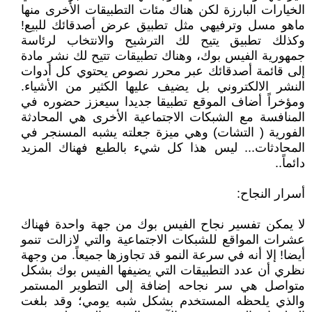
الخيارات البارزة لكن هناك مئات التطبيقات الأخرى منها
ماهو مسل وترفيهي مثل تطبيق عرض أصدقائك للبيع!
وكذلك تطبيق يتيح لك الترشيح والانتخاب لرئاسة
جمهورية الفيس بوك، وهناك تطبيقات تتيح لك نشر مادة
إلى قائمة أصدقائك عبر محرر نصوص يحتوي كل أدوات
النشر الالكتروني بل يضيف عليها الكثير من الأشياء.
ومؤخراً أضاف الموقع تطبيقا جديدا سيعزز حضوره في
المنافسة مع الشبكات الاجتماعية الأخرى هي المحادثة
الفورية ( التشات) وهي ميزة جعلته يشبه المسنجر في
المحادثات... ليس هذا كل شيء بالطبع فهناك المزيد
دائماً..
أسرار النجاح:
لا يمكن تفسير نجاح الفيس بوك من جهة واحدة فهناك
عشرات المواقع للشبكات الاجتماعية والتي لازالت تنمو
أيضا! إلا أنه في سرعة النمو قد تجاوزها جميعاً. من وجهة
نظري أن عدد التطبيقات التي يضيفها الفيس بوك بشكل
متواصل هي سر نجاحه إضافة إلى التطوير المستمر
والذي يلحظه المستخدم بشكل شبه يومي؛ وقد بلغت