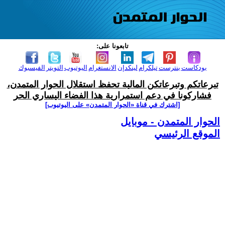
تابعونا على:
بودكاست
بنترست
تيلكرام
لينكدإن
الانستغرام
اليوتيوب
التويتر
الفيسبوك
تبرعاتكم وتبرعاتكن المالية تحفظ استقلال الحوار المتمدن،
فشاركونا في دعم استمرارية هذا الفضاء اليساري الحر
[اشترك في قناة ‫«الحوار المتمدن» على اليوتيوب]
الحوار المتمدن - موبايل
الموقع الرئيسي