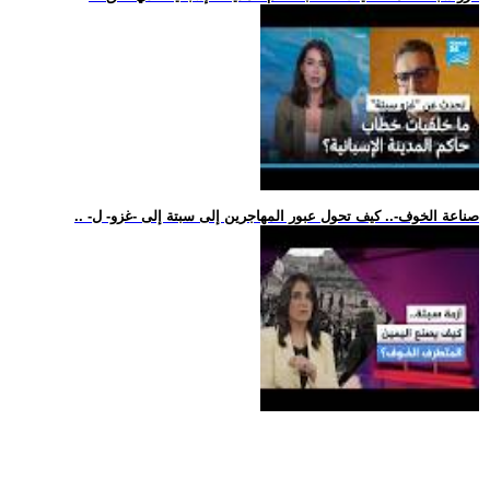
.. -صناعة الخوف-.. كيف تحول عبور المهاجرين إلى سبتة إلى -غزو- ل