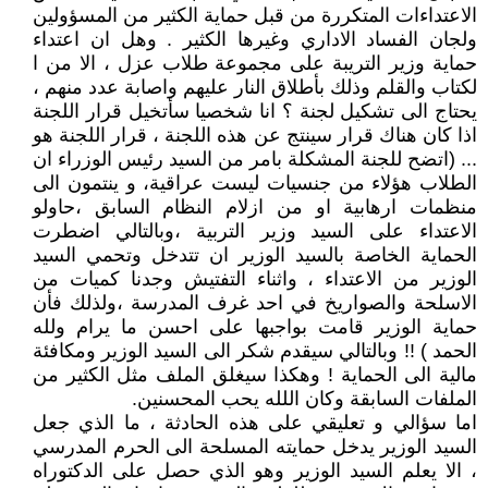
الاعتداءات المتكررة من قبل حماية الكثير من المسؤولين
ولجان الفساد الاداري وغيرها الكثير . وهل ان اعتداء
حماية وزير التريبة على مجموعة طلاب عزل ، الا من ا
لكتاب والقلم وذلك بأطلاق النار عليهم واصابة عدد منهم ،
يحتاج الى تشكيل لجنة ؟ انا شخصيا سأتخيل قرار اللجنة
اذا كان هناك قرار سينتج عن هذه اللجنة ، قرار اللجنة هو
... (اتضح للجنة المشكلة بامر من السيد رئيس الوزراء ان
الطلاب هؤلاء من جنسيات ليست عراقية، و ينتمون الى
منظمات ارهابية او من ازلام النظام السابق ،حاولو
الاعتداء على السيد وزير التربية ،وبالتالي اضطرت
الحماية الخاصة بالسيد الوزير ان تتدخل وتحمي السيد
الوزير من الاعتداء ، واثناء التفتيش وجدنا كميات من
الاسلحة والصواريخ في احد غرف المدرسة ،ولذلك فأن
حماية الوزير قامت بواجبها على احسن ما يرام ولله
الحمد ) !! وبالتالي سيقدم شكر الى السيد الوزير ومكافئة
مالية الى الحماية ! وهكذا سيغلق الملف مثل الكثير من
الملفات السابقة وكان اللله يحب المحسنين.
اما سؤالي و تعليقي على هذه الحادثة ، ما الذي جعل
السيد الوزير يدخل حمايته المسلحة الى الحرم المدرسي
، الا يعلم السيد الوزير وهو الذي حصل على الدكتوراه