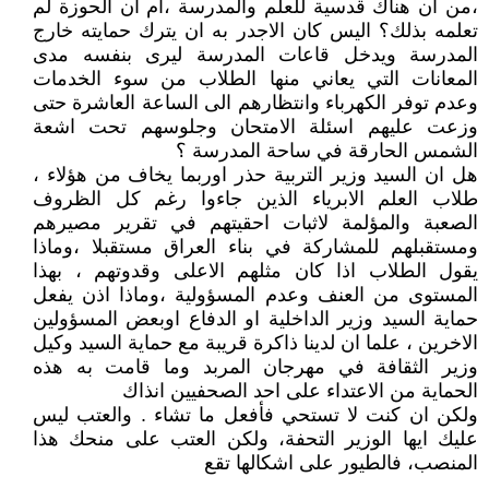
،من ان هناك قدسية للعلم والمدرسة ،ام ان الحوزة لم
تعلمه بذلك؟ اليس كان الاجدر به ان يترك حمايته خارج
المدرسة ويدخل قاعات المدرسة ليرى بنفسه مدى
المعانات التي يعاني منها الطلاب من سوء الخدمات
وعدم توفر الكهرباء وانتظارهم الى الساعة العاشرة حتى
وزعت عليهم اسئلة الامتحان وجلوسهم تحت اشعة
الشمس الحارقة في ساحة المدرسة ؟
هل ان السيد وزير التربية حذر اوربما يخاف من هؤلاء ،
طلاب العلم الابرياء الذين جاءوا رغم كل الظروف
الصعبة والمؤلمة لاثبات احقيتهم في تقرير مصيرهم
ومستقبلهم للمشاركة في بناء العراق مستقبلا ،وماذا
يقول الطلاب اذا كان مثلهم الاعلى وقدوتهم ، بهذا
المستوى من العنف وعدم المسؤولية ،وماذا اذن يفعل
حماية السيد وزير الداخلية او الدفاع اوبعض المسؤولين
الاخرين ، علما ان لدينا ذاكرة قريبة مع حماية السيد وكيل
وزير الثقافة في مهرجان المربد وما قامت به هذه
الحماية من الاعتداء على احد الصحفيين انذاك
ولكن ان كنت لا تستحي فأفعل ما تشاء . والعتب ليس
عليك ايها الوزير التحفة، ولكن العتب على منحك هذا
المنصب، فالطيور على اشكالها تقع