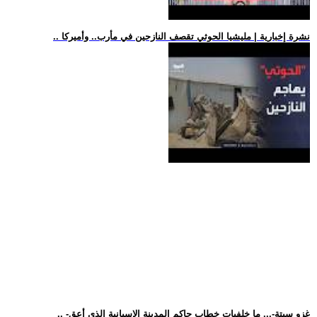
.. نشرة إخبارية | مليشيا الحوثي تقصف النازحين في مأرب.. وأميركا
.. -غزو سبتة-... ما خلفيات خطاب حاكم المدينة الإسبانية الذي أعق