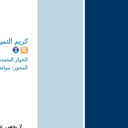
كريم التم
الحوار المتمدن-العدد: 2317 - 08
المحور: مواض
لا يخفى ع