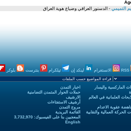
م التميمي
- الدستور العراقي وضياع هوية العراق
RSS
الانستغرام
لينكد إن
تيلكرام
بنترست
بلوكر
ث الماركسية واليسار
اخبار التمدن
ة
حملات الحوار المتمدن التضامنية
حاث العلمانية في العالم
الارشيف
أرشيف الاستفتاءات
اهضة عقوبة الاعدام
مروج التمدن
الحركة العمالية والنقابية
القائمة البريدية
المعجبين بنا على الفيسبوك: 3,732,970
English