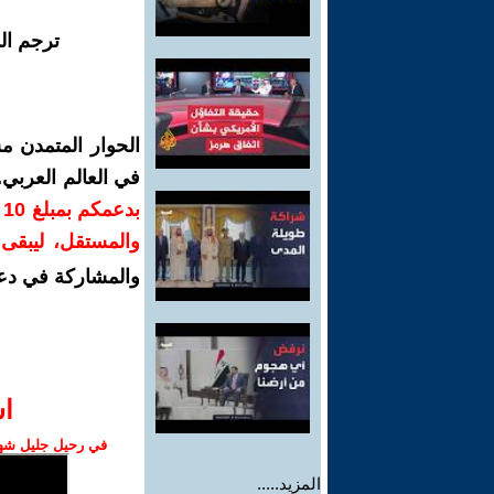
ترجم ال
الحوار المتمدن م
في العالم العربي
ب
والمستقل، ليبقى ص
والمشاركة في دع
ا‫
في رحيل جليل شهبا
المزيد.....