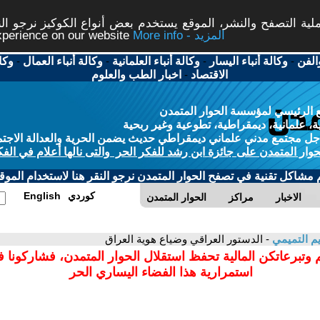
ة التصفح والنشر، الموقع يستخدم بعض أنواع الكوكيز نرجو النق
More info - المزيد
experience on our website
الفن
-
وكالة أنباء اليسار
-
وكالة أنباء العلمانية
-
وكالة أنباء العمال
-
وكا
الاقتصاد
-
اخبار الطب والعلوم
 الرئيسي لمؤسسة الحوار المتمدن
، علمانية، ديمقراطية، تطوعية وغير ربحية
ل مجتمع مدني علماني ديمقراطي حديث يضمن الحرية والعدالة الاجتم
حوار المتمدن على جائزة ابن رشد للفكر الحر والتى نالها أعلام في الفك
م مشاكل تقنية في تصفح الحوار المتمدن نرجو النقر هنا لاستخدام الموقع
كوردي
English
الاخبار
مراكز
الحوار المتمدن
م التميمي
- الدستور العراقي وضياع هوية العراق
 وتبرعاتكن المالية تحفظ استقلال الحوار المتمدن، فشاركونا 
استمرارية هذا الفضاء اليساري الحر