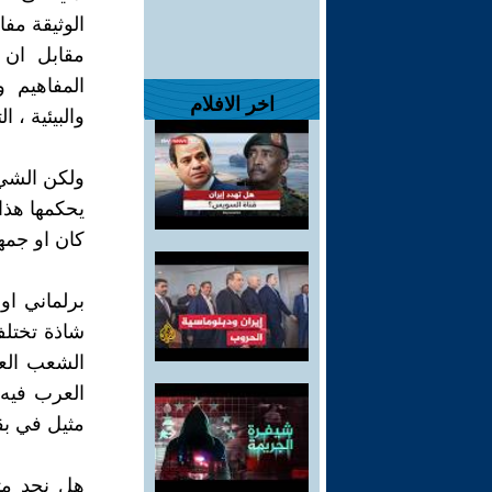
الوثيقة مف
مقابل ان 
المفاهيم 
اخر الافلام
والبيئية ، 
ولكن الشيء 
يحكمها هذا 
كان او جمه
برلماني او
شاذة تختلف
الشعب الع
العرب فيه ل
مثيل في بقي
هل نجد مثي