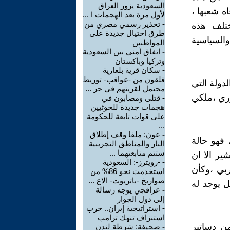
السعودية يزور العراق
ه شعبها ،
لأول مرة بعد الهجمات ا ...
-
تحذير رسمي مصري من
ختلف هذه
طرق احتيال جديدة على
السياسية
المواطنين
-
اتفاق أمني بين السعودية
وتركيا وباكستان
-
سكان قرية بلغارية
قلقون من -عواقب- توريط
دولة التي
محتمل لقريتهم في حر ...
وري ،ملكي
-
قتلى ومصابون في
هجمات جديدة للحوثيين
على قوات تابعة للحكومة
...
-
عون: ملفا وقف إطلاق
 فهو حالة
النار والمناطق التجريبية
ستتم متابعتهما ...
ير الا ان
-
-رويترز-: السعودية
بي ،وكأن
استخدمت نحو 86% من
صواريخ -باتريوت- الاع ...
ل يوجد له
-
عراقجي يوجه رسالة
إلى دول الجوار
-
استراتيجية إيران.. حرب
استنزاف تنهك ترامب
من دساتير
-
صحيفة: شرطة لندن