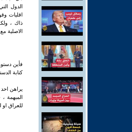
الدول التي
اقليات وقو
ذاك ، ولك
الاصلية مع 
فأين دستور
كتابة الدس
يراهن احد ع
المبهمة ، 
للعراق او 