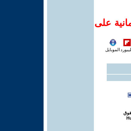
انية على
يبورد
الموبايل