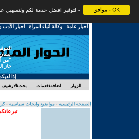
موافق - OK
لتوفير افضل خدمة لكم ولتسهيل عملي
أخبار عامة
-
وكالة أنباء المرأة
-
اخبار الأدب و
الموقع
يسارية
"من أج
حاز ال
إذا لديك
الزوار
اضافة/خدمات
بحث/الارشيف
الصفحة الرئيسية
-
مواضيع وابحاث سياسية
-
كري
تبرعاتكم