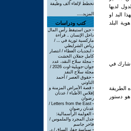
تخطط لإلغاء ألف وظيفة
ول لديها
المزيد.....
ا البد او
ية البلد
كتب ودراسات
-
حين استيقظ رأس المال
داخل الإنسان .. قراءة
ماركسية ثورية في ... /
رياض الشرايطي
-
ابجديات العطاء / انتصار
كامل جفلان الخشت
-
مجلة سلاح النقد، عدد
ن شارك في
جوان-جويلية-اوت 2026 /
مجلة سلاح النقد
-
حقوق العصر / أحمد
التاوتي
-
قصة الأمراض المزمنة و
ه الطريقة
إفلاس الأطباء / عدنان
 هو دستور
رضوان
Letters from the East /
-
عدنان رضوان
-
العولمة الرأسمالية:
جدل المجرد والملموس /
فاخر جاسم
-
سياسة حفار الساق / د.