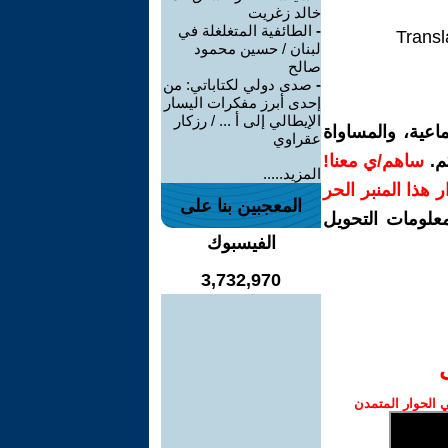
خالد زغريت
-
الطائفية المتغلغلة في
Transl
لبنان / حسين محمود
صالح
-
صدى دولي لكتاباتي: من
إحدى أبرز مفكرات اليسار
الإيطالي إلى أ ... / رزكار
اعية، والمساواة
عقراوي
م.
ساهم/ي معنا!
المزيد.....
رار هذا المنبر الحر
المعجبين بنا على
معلومات التحويل
الفيسبوك
3,732,970
الحوار المتمدن