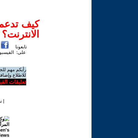
كيف تدعم-
الانترنت؟
تابعونا
على:
الفيسب
رأيكم مهم للج
للاطلاع وإضافة
تعليقات الف
|
ن