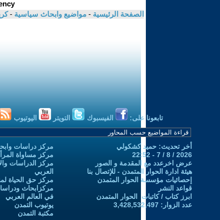
الصفحة الرئيسية
-
مواضيع وابحاث سياسية
-
كري
تابعونا على:
الفيسبوك
التويتر
اليوتيوب
أخر تحديث: حميد كشكولي
مركز دراسات وابحا
2026 / 8 / 7 - 22:52
مركز مساواة المرأ
عرض اخرعدد مع المقدمة و الصور
مركز الدراسات والاب
هيئة ادارة الحوار المتمدن - للإتصال بنا
العربي
إحصائيات مؤسسة الحوار المتمدن
مركز حق الحياة لمن
قواعد النشر
مركزابحاث ودراسات 
ابرز كتاب / كاتبات الحوار المتمدن
في العالم العربي
عدد الزوار: 3,428,532,497
يوتيوب التمدن
مكتبة التمدن